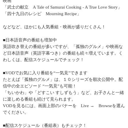
映画
「武士の献立 A Tale of Samurai Cooking - A True Love Story」
「四十九日のレシピ Mourning Recipe」
などなど、ほかにも人気番組・映画が盛りだくさん！
■日本語音声の番組も増加中
英語吹き替えの番組が多いですが、「孤独のグルメ」や映画な
ど日本語音声（英語字幕つき）の番組も続々増えています。く
わしくは、配信スケジュールでチェック！
■VODでお気に入り番組を“一気見”できます
たとえば「孤独のグルメ」は、１０シリーズを順次公開中。配
信中の全エピソード “一気見”も可能！
「ちいかわ」や「どすこい すしずもう」など、お子さんと一緒
に楽しめる番組も続けて見られます。
VODを見るには、画面上部のバナーを Live → Browseを選ん
でください。
■配信スケジュール（番組表）もチェック！