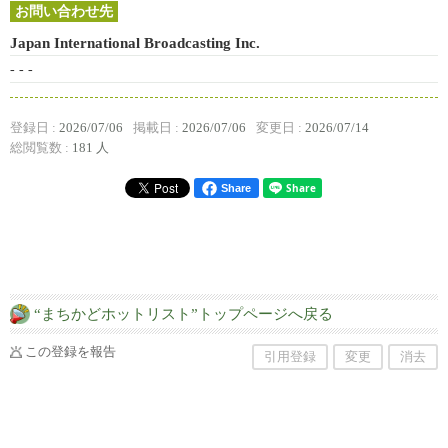
お問い合わせ先
Japan International Broadcasting Inc.
- - -
登録日 :
2026/07/06
掲載日 :
2026/07/06
変更日 :
2026/07/14
総閲覧数 :
181 人
Share
“まちかどホットリスト”トップページへ戻る
この登録を報告
引用登録
変更
消去