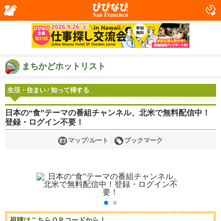
San Francisco
まちかどホットリスト
生活・住まい / 知って得する
日本の“食”テーマの番組チャンネル、北米で無料配信中！
登録・ログイン不要！
マップ/ルート
ブックマーク
視聴はこちらＱＲコードから！