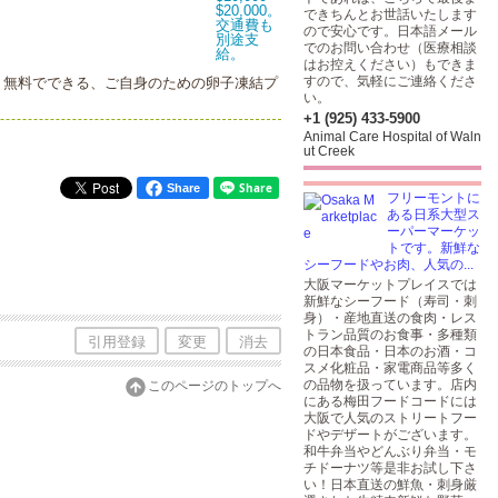
できちんとお世話いたします
ので安心です。日本語メール
でのお問い合わせ（医療相談
はお控えください）もできま
すので、気軽にご連絡くださ
す。無料でできる、ご自身のための卵子凍結プ
い。
+1 (925) 433-5900
Animal Care Hospital of Waln
ut Creek
Share
フリーモントに
ある日系大型ス
ーパーマーケッ
トです。新鮮な
シーフードやお肉、人気の...
大阪マーケットプレイスでは
新鮮なシーフード（寿司・刺
身）・産地直送の食肉・レス
トラン品質のお食事・多種類
引用登録
変更
消去
の日本食品・日本のお酒・コ
スメ化粧品・家電商品等多く
の品物を扱っています。店内
このページのトップへ
にある梅田フードコードには
大阪で人気のストリートフー
ドやデザートがございます。
和牛弁当やどんぶり弁当・モ
チドーナツ等是非お試し下さ
い！日本直送の鮮魚・刺身厳