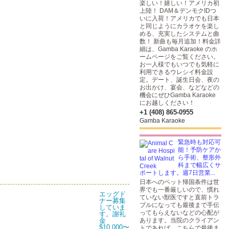
楽しい！嬉しい！アメリカ初
上陸！ DAM＆デンモクIDつ
いに入荷！アメリカでも日本
と同じようにカラオケを楽し
める、充実したシステムと曲
数！ 新曲も毎月追加！料金詳
細は、Gamba Karaoke のホ
ームページをご覧ください。
お一人様でもいつでも気軽に
利用できるウレシイ料金設
定。デート、誕生日会、夜の
お出かけ、宴会、などなどの
機会にぜひGamba Karaoke
にお越しください！
+1 (408) 865-0955
Gamba Karaoke
緊急時も対応可
能！予防ケアか
ら手術、整形外
科まで幅広くサ
ポートします。週7日営業...
日本へのペット帰国条件は世
界でも一番厳しいので、慣れ
ていない獣医ですと直前トラ
ブルになっても最後まで手伝
ってもらえないなどの心配が
あります。当院のクライアン
トであれば、こちらで最後ま