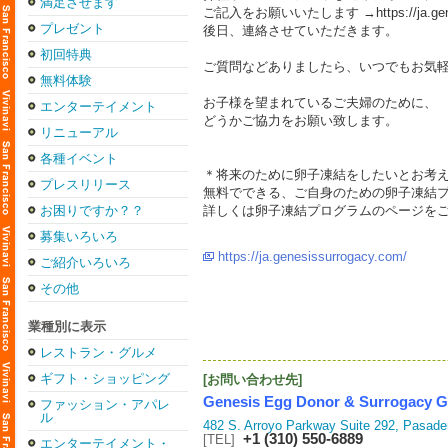
満足させます
ご記入をお願いいたします →
https://ja.g
プレゼント
後日、連絡させていただきます。
初回特典
ご質問などありましたら、いつでもお気
無料体験
お子様を望まれているご夫婦のために、
エンターテイメント
どうかご協力をお願い致します。
リニューアル
各種イベント
＊将来のために卵子凍結をしたいとお考
プレスリリース
無料でできる、ご自身のための卵子凍結
お困りですか？？
詳しくは卵子凍結プログラムのページを
募集いろいろ
https://ja.genesissurrogacy.com/
ご紹介いろいろ
その他
業種別に表示
レストラン・グルメ
ギフト・ショッピング
[お問い合わせ先]
Genesis Egg Donor & Surrogacy Gr
ファッション・アパレ
ル
482 S. Arroyo Parkway Suite 292, Pasad
+1 (310) 550-6889
[TEL]
エンターテイメント・