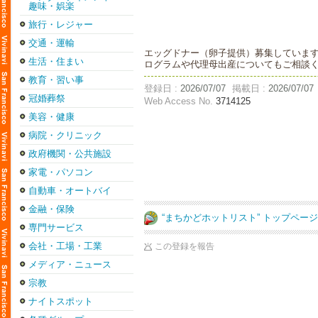
趣味・娯楽
旅行・レジャー
交通・運輸
エッグドナー（卵子提供）募集しています。
生活・住まい
ログラムや代理母出産についてもご相談
教育・習い事
登録日 :
2026/07/07
掲載日 :
2026/07/07
冠婚葬祭
Web Access No.
3714125
美容・健康
病院・クリニック
政府機関・公共施設
家電・パソコン
自動車・オートバイ
金融・保険
“まちかどホットリスト” トップペー
専門サービス
会社・工場・工業
この登録を報告
メディア・ニュース
宗教
ナイトスポット