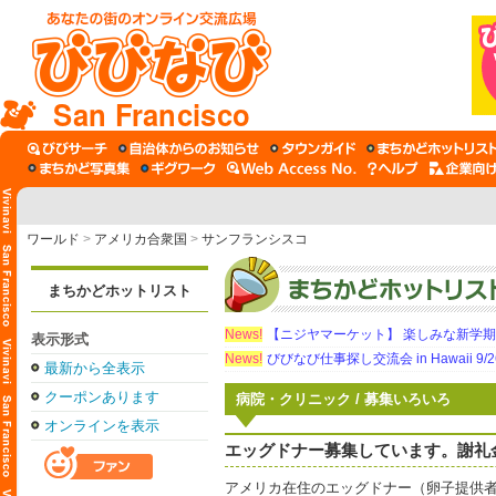
San Francisco
ワールド
>
アメリカ合衆国
>
サンフランシスコ
まちかどホットリスト
News!
【ニジヤマーケット】 楽しみな新学
表示形式
News!
びびなび仕事探し交流会 in Hawaii 9/26（
最新から全表示
クーポンあります
病院・クリニック / 募集いろいろ
オンラインを表示
エッグドナー募集しています。謝礼金$1
アメリカ在住のエッグドナー（卵子提供