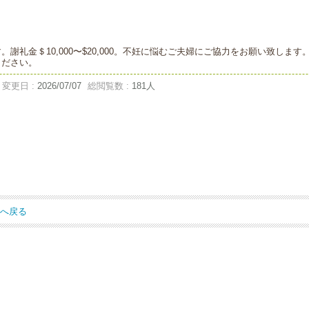
謝礼金＄10,000〜$20,000。不妊に悩むご夫婦にご協力をお願い致しま
ください。
変更日 :
2026/07/07
総閲覧数 :
181人
ジへ戻る