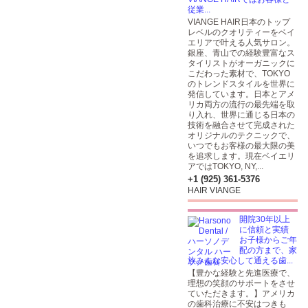
従業...
VIANGE HAIR日本のトップ
レベルのクオリティーをベイ
エリアで叶える人気サロン。
銀座、青山での経験豊富なス
タイリストがオーガニックに
こだわった素材で、TOKYO
のトレンドスタイルを世界に
発信しています。日本とアメ
リカ両方の流行の最先端を取
り入れ、世界に通じる日本の
技術を融合させて完成された
オリジナルのテクニックで、
いつでもお客様の最大限の美
を追求します。現在ベイエリ
アではTOKYO, NY,...
+1 (925) 361-5376
HAIR VIANGE
開院30年以上
に信頼と実績
お子様からご年
配の方まで、家
族みんな安心して通える歯...
【豊かな経験と先進医療で、
理想の笑顔のサポートをさせ
ていただきます。】アメリカ
の歯科治療に不安はつきも