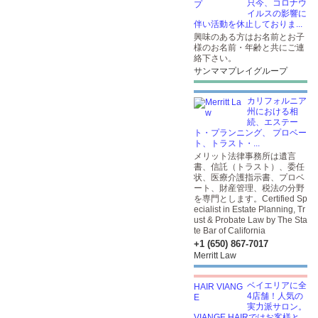
只今、コロナウ
イルスの影響に
伴い活動を休止しておりま...
興味のある方はお名前とお子
様のお名前・年齢と共にご連
絡下さい。
サンママプレイグループ
カリフォルニア
州における相
続、エステー
ト・プランニング、 プロベー
ト、トラスト・...
メリット法律事務所は遺言
書、信託（トラスト）、委任
状、医療介護指示書、プロベ
ート、財産管理、税法の分野
を専門とします。Certified Sp
ecialist in Estate Planning, Tr
ust & Probate Law by The Sta
te Bar of California
+1 (650) 867-7017
Merritt Law
ベイエリアに全
4店舗！人気の
実力派サロン。
VIANGE HAIRではお客様と