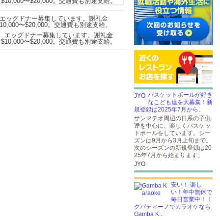
バスケットボールが好き
なこども達を大募集！新
規登録は2025年7月から。
サンマテオ周辺の日系の子供
達を中心に、楽しくバスケッ
トボールをしています。シー
ズンは9月から3月上旬まで。
次のシーズンの新規登録は20
25年7月から始まります。
JYO
安い！ 楽し
い！年中無休で
毎日営業中！！
クパティーノでカラオケなら
Gamba K...