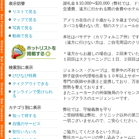
謝礼金＄10,000〜$20,000（弊社
表示切替
交通費、遠方に行かれる際の食費やホテ
リストで見る
マップで見る
アメリカ在住の２０歳から２９歳までの
タバコを吸わない方、朝のスケジュール
写真で見る
動画で見る
本社はパサデナ（カリフォルニア州）で
（遠方に行けない方は、ご自宅周辺のク
＊遠方からお越しの場合は、２回来てい
１回目はスクリーニングに１日、２回目
検索別に表示
ジェネシス・グループは、世界中の不妊
びびなび特典
卵子提供や代理母出産を１０年以上サポ
専門の医師や弁護士と提携しており、万
テイクアウトできる
態勢を整えております。
オンラインで受けられ
またニューヨークの州保険局のライセン
る
トップクラスのエージェンシーです。
カテゴリ別に表示
弊社では、守秘義務を守り
ご登録情報は弊社、クリニック以外の第
知って得する
一切ございませんので、ご安心ください
自慢のサービス
割引いろいろ
ご協力してくださるという方は、
弊社ホームページの申し込みフォームに