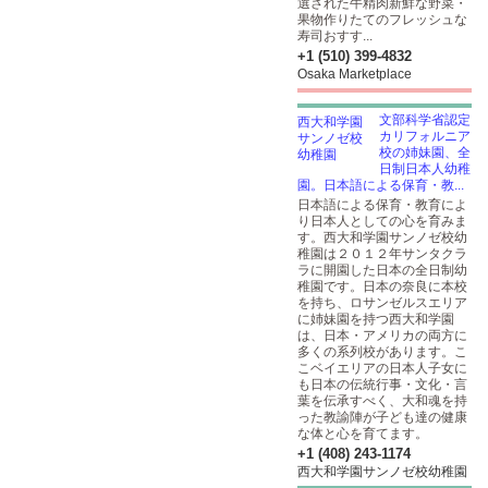
選された牛精肉新鮮な野菜・
果物作りたてのフレッシュな
寿司おすす...
+1 (510) 399-4832
Osaka Marketplace
文部科学省認定
カリフォルニア
校の姉妹園、全
日制日本人幼稚
園。日本語による保育・教...
日本語による保育・教育によ
り日本人としての心を育みま
す。西大和学園サンノゼ校幼
稚園は２０１２年サンタクラ
ラに開園した日本の全日制幼
稚園です。日本の奈良に本校
を持ち、ロサンゼルスエリア
に姉妹園を持つ西大和学園
は、日本・アメリカの両方に
多くの系列校があります。こ
こベイエリアの日本人子女に
も日本の伝統行事・文化・言
葉を伝承すべく、大和魂を持
った教諭陣が子ども達の健康
な体と心を育てます。
+1 (408) 243-1174
西大和学園サンノゼ校幼稚園