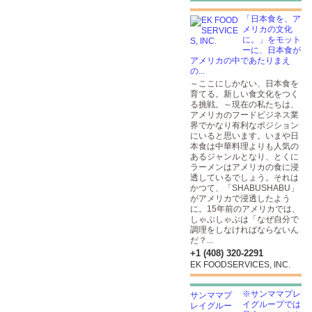
「日本食を、ア
メリカの文化
に。」をモット
ーに、日本食が
アメリカの中であたりまえ
の...
～ここにしかない、日本食を
育てる。新しい食文化をつく
る挑戦。～現在の私たちは、
アメリカのフードビジネス業
界でかなり有利なポジション
にいると思います。いまや日
本食は中華料理よりも人気の
あるジャンルとなり、とくに
ラーメンはアメリカの食に浸
透しているでしょう。それは
かつて、「SHABUSHABU」
がアメリカで浸透したよう
に。15年前のアメリカでは、
しゃぶしゃぶは「なぜ自分で
調理をしなければならないん
だ？...
+1 (408) 320-2291
EK FOODSERVICES, INC.
※サンママプレ
イグループでは