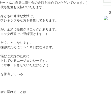
では、ドナーさんご自身に謝礼金の金額を決めていただいています。）
ル代も別途お支払いいたします。
心身ともに健康な女性で、
がフレキシブルな方を募集しております。
すが、全米に提携クリニックがあります。
リニック希望でご登録頂けます。）
ただくことになります。
は採卵のために５〜１０日になります。
で悩むご夫婦のために
ートしているエージェンシーです。
全にサポートさせていただけるよう
スを保有している、
三者に漏れることは
。