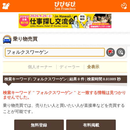
San Francisco
乗り物売買
個人オーナー
ディーラー
全表示
検索キーワード: フォルクスワーゲン | 結果 0 件 | 検索時間 0.01009 秒
検索キーワード " フォルクスワーゲン " と一致する情報は見つかり
ませんでした。
乗り物売買では、売りたい人と買いたい人が直接車などを売買する
ことが可能です。
無料登録
有料掲載