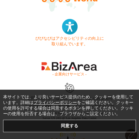
びびなびはアクセシビリティの向上に
取り組んでいます。
- 企業向けサービス -
本サイトでは、より良いサービス提供のため、クッキーを使用して
お問い合わせ
はじめてガイド
よくある質問
います。詳細は
プライバシーポリシー
をご確認ください。クッキー
利用規約
商標・著作権
プライバシーポリシー
の使用を許可する場合は同意するボタンを押してください。クッキ
ーの使用を拒否する場合は、ブラウザからご設定ください。
Copyright © 1999-2026 Vivid Navigation, Inc. All Rights Reserved.
Server US (45) @ Los Angeles Data Center