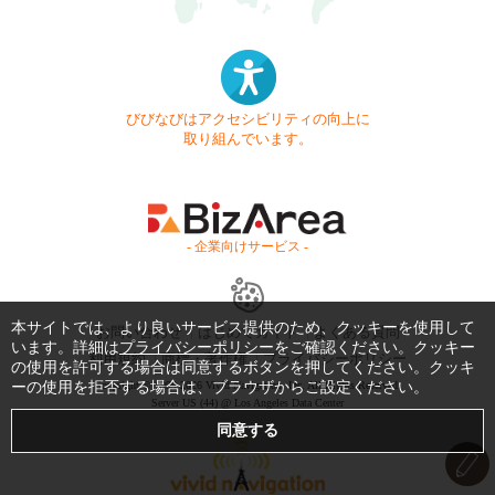
びびなびはアクセシビリティの向上に
取り組んでいます。
- 企業向けサービス -
本サイトでは、より良いサービス提供のため、クッキーを使用して
お問い合わせ
はじめてガイド
よくある質問
います。詳細は
プライバシーポリシー
をご確認ください。クッキー
利用規約
商標・著作権
プライバシーポリシー
の使用を許可する場合は同意するボタンを押してください。クッキ
ーの使用を拒否する場合は、ブラウザからご設定ください。
Copyright © 1999-2026 Vivid Navigation, Inc. All Rights Reserved.
Server US (44) @ Los Angeles Data Center