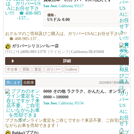
San Jose
, California, 95117
価格 :
USドル 0.00
おクルマのご売却及びご購入は、ガリバーUSAにお任せ下さい!!!
☎ 408-985-137...
ガリバーシリコンバレー店
[TEL]
+1 (408) 985-1379
[ライセンス]
California DL#5668
詳細
中古車
買取
査定
ガリバー
Gulliver
買います
自動車
2026年07月08日(水)
0000 その他 ラクラク、かんたん、オンライ
ン査定！
0000～100000
San Jose
, California, 95134
ブブカのオンライン査定をご存じですか？来店不要、ご自宅にい
ながらお車を売却できます！
Bubka!(ブブカ)