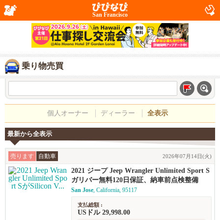
San Francisco
乗り物売買
個人オーナー
ディーラー
全表示
最新から全表示
売ります
自動車
2026年07月14日(火)
2021 ジープ Jeep Wrangler Unlimited Sport S
ガリバー無料120日保証、納車前点検整備
San Jose
, California, 95117
支払総額 :
USドル 29,998.00