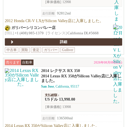
[車体価格]
12998
92812ml
走行距離
2012 Honda CR-V LXがSilicon Valley店に入庫しました。
ガリバーシリコンバレー店
[TEL]
+1 (408) 985-1379
[ライセンス]
California DL#5668
詳細
中古車
買取
査定
ガリバー
Gulliver
売ります
自動車
2026年08月08日(土)
2014 レクサス RX 350
2014 Lexus RX 350がSilicon Valley店に入庫し
ました。
San Jose
, California, 95117
支払総額 :
USドル 13,998.00
[車体価格]
13998
136500ml
走行距離
2014 Lexus RX 350がSilicon Valley店に入庫しました。