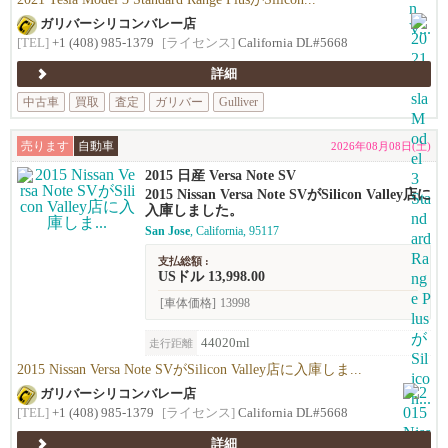
ガリバーシリコンバレー店
[TEL]
+1 (408) 985-1379
[ライセンス]
California DL#5668
詳細
中古車
買取
査定
ガリバー
Gulliver
売ります
自動車
2026年08月08日(土)
2015 日産 Versa Note SV
2015 Nissan Versa Note SVがSilicon Valley店に
入庫しました。
San Jose
, California, 95117
支払総額 :
USドル 13,998.00
[車体価格]
13998
44020ml
走行距離
2015 Nissan Versa Note SVがSilicon Valley店に入庫しま...
ガリバーシリコンバレー店
[TEL]
+1 (408) 985-1379
[ライセンス]
California DL#5668
詳細