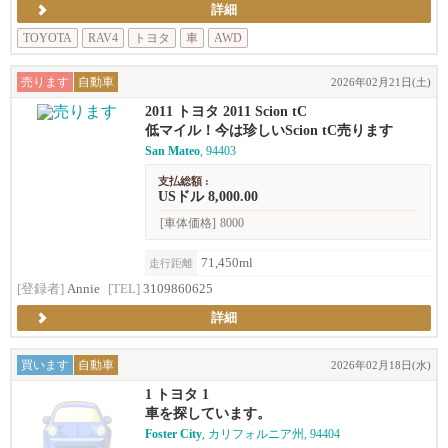
詳細
TOYOTA
RAV4
トヨタ
車
AWD
売ります
自動車
2026年02月21日(土)
2011 トヨタ 2011 Scion tC
低マイル！今は珍しいScion tC売ります
San Mateo
, 94403
支払総額 :
USドル 8,000.00
[車体価格]
8000
71,450ml
走行距離
[登録者]
Annie
[TEL]
3109860625
詳細
買います
自動車
2026年02月18日(水)
1 トヨタ 1
車を探しています。
Foster City
, カリフォルニア州, 94404