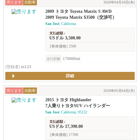
売ります
自動車
2026年04月16日(木)
2009 トヨタ Toyota Matrix S AWD
2009 Toyota Matrix $3500（交渉可）
San José
, California
支払総額 :
USドル 3,500.00
[車体価格]
3500
170000ml
走行距離
[登録者]
rii123
詳細
売ります
自動車
2026年05月04日(月)
2015 トヨタ Highlander
7人乗りトヨタSUV ハイランダー
San José
, California, 95132
支払総額 :
USドル 17,390.00
[車体価格]
17390