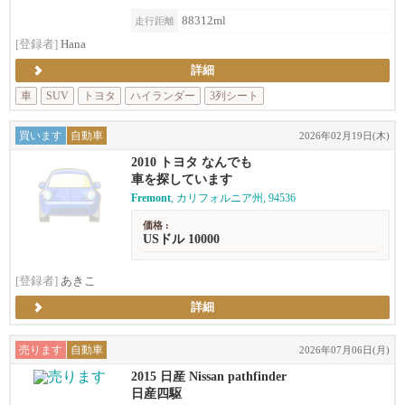
88312ml
走行距離
[登録者]
Hana
詳細
車
SUV
トヨタ
ハイランダー
3列シート
買います
自動車
2026年02月19日(木)
2010 トヨタ なんでも
車を探しています
Fremont
, カリフォルニア州, 94536
価格 :
USドル 10000
[登録者]
あきこ
詳細
売ります
自動車
2026年07月06日(月)
2015 日産 Nissan pathfinder
日産四駆