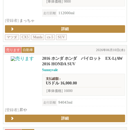
[車体価格]
9800
112000ml
走行距離
[登録者]
まっちゃ
詳細
マツダ
CX5
Mazda
cx-5
SUV
売ります
自動車
2026年06月10日(水)
2016 ホンダ ホンダ パイロット EX-L(AW
D)
2016 HONDA SUV
Sunnyvale
支払総額 :
USドル 16,000.00
[車体価格]
16000
94043ml
走行距離
[登録者]
昇や
詳細