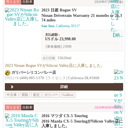
売ります
自動車
2026年07月10日(金)
2023 日産 Rogue SV
Nissan Drivetrain Warranty 21 months or 26,3
74 miles
San Jose
, California, 95117
支払総額 :
USドル 23,998.00
[車体価格]
23998
33626ml
走行距離
2023 Nissan Rogue SVがSilicon Valley店に入庫しました。
ガリバーシリコンバレー店
[TEL]
+1 (408) 985-1379
[ライセンス]
California DL#5668
詳細
中古車
買取
査定
ガリバー
Gulliver
売ります
自動車
2026年08月08日(土)
2016 マツダ CX-5 Touring
2016 Mazda CX-5 TouringがSilicon Valley店に
入庫しました。