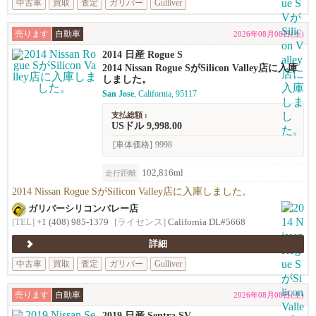
中古車
買取
査定
ガリバー
Gulliver
売ります
自動車
2026年08月08日(土)
2014 日産 Rogue S
2014 Nissan Rogue SがSilicon Valley店に入庫
しました。
San Jose
, California, 95117
支払総額 :
USドル 9,998.00
[車体価格]
9998
102,816ml
走行距離
2014 Nissan Rogue SがSilicon Valley店に入庫しました。
ガリバーシリコンバレー店
[TEL]
+1 (408) 985-1379
[ライセンス]
California DL#5668
詳細
中古車
買取
査定
ガリバー
Gulliver
売ります
自動車
2026年08月08日(土)
2019 日産 Sentra SV