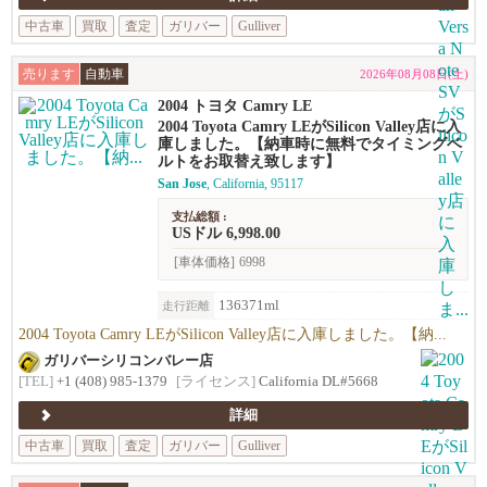
中古車
買取
査定
ガリバー
Gulliver
売ります
自動車
2026年08月08日(土)
2004 トヨタ Camry LE
2004 Toyota Camry LEがSilicon Valley店に入
庫しました。【納車時に無料でタイミングベ
ルトをお取替え致します】
San Jose
, California, 95117
支払総額 :
USドル 6,998.00
[車体価格]
6998
136371ml
走行距離
2004 Toyota Camry LEがSilicon Valley店に入庫しました。【納...
ガリバーシリコンバレー店
[TEL]
+1 (408) 985-1379
[ライセンス]
California DL#5668
詳細
中古車
買取
査定
ガリバー
Gulliver