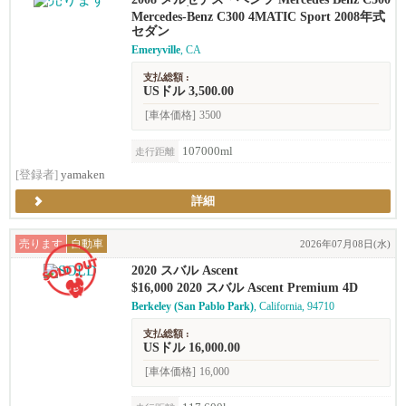
sport セダン
Mercedes-Benz C300 4MATIC Sport 2008年式
セダン
Emeryville
, CA
支払総額 :
USドル 3,500.00
[車体価格]
3500
107000ml
走行距離
[登録者]
yamaken
詳細
売ります
自動車
2026年07月08日(水)
2020 スバル Ascent
$16,000 2020 スバル Ascent Premium 4D
Berkeley (San Pablo Park)
, California, 94710
支払総額 :
USドル 16,000.00
[車体価格]
16,000