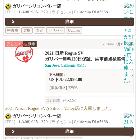
ガリバーシリコンバレー店
[TEL]
+1 (408) 985-1379
[ライセンス]
California DL#5668
詳細
中古車
買取
査定
ガリバー
Gulliver
売ります
自動車
2026年07月10日(金)
2021 日産 Rogue SV
ガリバー無料120日保証、納車前点検整備
San Jose
, California, 95117
支払総額 :
USドル 22,998.00
[車体価格]
22998
24622ml
走行距離
2021 Nissan Rogue SVがSilicon Valley店に入庫しました。
ガリバーシリコンバレー店
[TEL]
+1 (408) 985-1379
[ライセンス]
California DL#5668
詳細