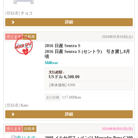
[登録者]
チョコ
詳細
売ります
自動車
2026年05月16日(土)
2016 日産 Sentra S
2016 日産 Sentra S (セントラ) 引き渡し8月
頃
Millbrae
支払総額 :
USドル 6,500.00
[車体価格]
6500
117,000km
走行距離
[登録者]
Kate
詳細
売ります
自動車
2026年08月02日(日)
2008 メルセデス・ベンツ Mercedes Benz C300