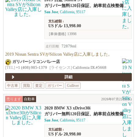
ガリバー無料120日保証、納車前点検整備
San Jose
, California, 95117
支払総額 :
USドル 13,998.00
[車体価格]
13998
72879ml
走行距離
2019 Nissan Sentra SVがSilicon Valley店に入庫しました。
ガリバーシリコンバレー店
[TEL]
+1 (408) 985-1379
[ライセンス]
California DL#5668
詳細
中古車
買取
査定
ガリバー
Gulliver
売ります
自動車
2026年07月22日(水)
2020 BMW X3 xDrive30i
ガリバー無料120日保証、納車前点検整備
San Jose
, California, 95117
支払総額 :
USドル 20,998.00