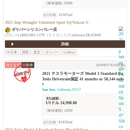
[車体価格]
29998
32305ml
走行距離
2021 Jeep Wrangler Unlimited Sport SがSilicon V...
ガリバーシリコンバレー店
[TEL]
+1 (408) 985-1379
[ライセンス]
California DL#5668
詳細
中古車
買取
査定
ガリバー
Gulliver
売ります
自動車
2026年07月10日(金)
2021 テスラモーターズ Model 3 Standard Ra
nge Plus
Tesla Drivetrain保証 41 months or 58,144 mile
s
San Jose
, California, 95117
支払総額 :
USドル 24,998.00
[車体価格]
24998
41856ml
走行距離
2021 Tesla Model 3 Standard Range PlusがSilicon...