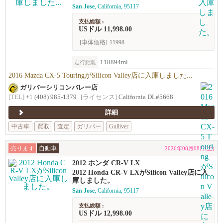
San Jose
, California, 95117
支払総額 :
USドル 11,998.00
[車体価格]
11998
118894ml
走行距離
2016 Mazda CX-5 TouringがSilicon Valley店に入庫しました...
ガリバーシリコンバレー店
[TEL]
+1 (408) 985-1379
[ライセンス]
California DL#5668
詳細
中古車
買取
査定
ガリバー
Gulliver
売ります
自動車
2026年08月08日(土)
2012 ホンダ CR-V LX
2012 Honda CR-V LXがSilicon Valley店に入
庫しました。
San Jose
, California, 95117
支払総額 :
USドル 12,998.00