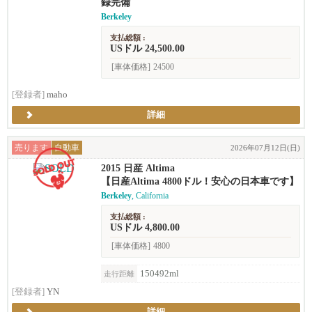
録完備
Berkeley
支払総額 :
USドル 24,500.00
[車体価格]
24500
[登録者]
maho
詳細
売ります
自動車
2026年07月12日(日)
2015 日産 Altima
【日産Altima 4800ドル！安心の日本車です】
Berkeley
, California
支払総額 :
USドル 4,800.00
[車体価格]
4800
150492ml
走行距離
[登録者]
YN