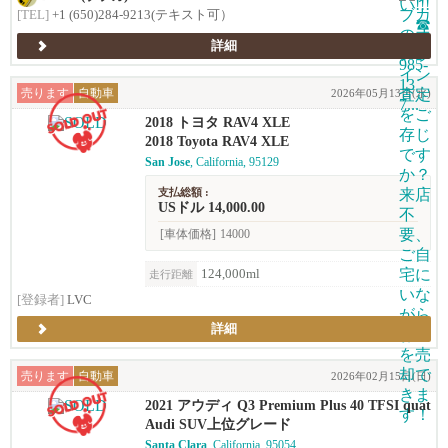
[TEL]
+1 (650)284-9213(テキスト可）
詳細
売ります
自動車
2026年05月13日(水)
2018 トヨタ RAV4 XLE
2018 Toyota RAV4 XLE
San Jose
, California, 95129
支払総額 :
USドル 14,000.00
[車体価格]
14000
124,000ml
走行距離
[登録者]
LVC
詳細
売ります
自動車
2026年02月15日(日)
2021 アウディ Q3 Premium Plus 40 TFSI quat
tro (2.0T)
Audi SUV上位グレード
Santa Clara
, California, 95054