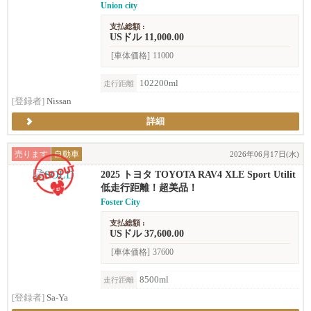
Union city
支払総額 :
USドル 11,000.00
[車体価格]
11000
102200ml
走行距離
[登録者]
Nissan
詳細
売ります
自動車
2026年06月17日(水)
2025 トヨタ TOYOTA RAV4 XLE Sport Utilit
y 4D
低走行距離！超美品！
Foster City
支払総額 :
USドル 37,600.00
[車体価格]
37600
8500ml
走行距離
[登録者]
Sa-Ya