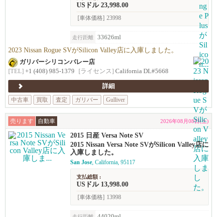
USドル 23,998.00
[車体価格]
23998
33626ml
走行距離
2023 Nissan Rogue SVがSilicon Valley店に入庫しました。
ガリバーシリコンバレー店
[TEL]
+1 (408) 985-1379
[ライセンス]
California DL#5668
詳細
中古車
買取
査定
ガリバー
Gulliver
売ります
自動車
2026年08月08日(土)
2015 日産 Versa Note SV
2015 Nissan Versa Note SVがSilicon Valley店に
入庫しました。
San Jose
, California, 95117
支払総額 :
USドル 13,998.00
[車体価格]
13998
44020ml
走行距離