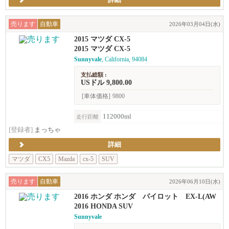
詳細
売ります
自動車
2026年03月04日(水)
2015 マツダ CX-5
2015 マツダ CX-5
Sunnyvale
, California, 94084
支払総額 :
USドル 9,800.00
[車体価格]
9800
112000ml
走行距離
[登録者]
まっちゃ
詳細
マツダ
CX5
Mazda
cx-5
SUV
売ります
自動車
2026年06月10日(水)
2016 ホンダ ホンダ パイロット EX-L(AW
D)
2016 HONDA SUV
Sunnyvale