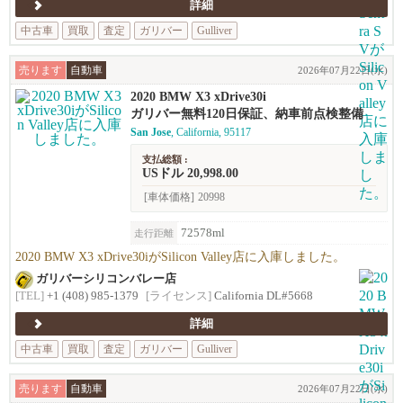
詳細
中古車
買取
査定
ガリバー
Gulliver
売ります
自動車
2026年07月22日(水)
2020 BMW X3 xDrive30i
ガリバー無料120日保証、納車前点検整備
San Jose
, California, 95117
支払総額 :
USドル 20,998.00
[車体価格]
20998
72578ml
走行距離
2020 BMW X3 xDrive30iがSilicon Valley店に入庫しました。
ガリバーシリコンバレー店
[TEL]
+1 (408) 985-1379
[ライセンス]
California DL#5668
詳細
中古車
買取
査定
ガリバー
Gulliver
売ります
自動車
2026年07月22日(水)