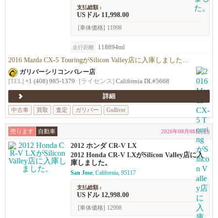
支払総額 :
USドル 11,998.00
[車体価格]
11998
118894ml
走行距離
2016 Mazda CX-5 TouringがSilicon Valley店に入庫しました...
ガリバーシリコンバレー店
[TEL]
+1 (408) 985-1379
[ライセンス]
California DL#5668
詳細
中古車
買取
査定
ガリバー
Gulliver
売ります
自動車
2026年08月08日(土)
2012 ホンダ CR-V LX
2012 Honda CR-V LXがSilicon Valley店に入
庫しました。
San Jose
, California, 95117
支払総額 :
USドル 12,998.00
[車体価格]
12998