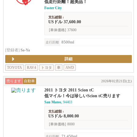
y 4D
低走行距離！超美品！
Foster City
支払総額 :
USドル 37,600.00
[車体価格]
37600
8500ml
走行距離
[登録者]
Sa-Ya
詳細
TOYOTA
RAV4
トヨタ
車
AWD
売ります
自動車
2026年02月21日(土)
2011 トヨタ 2011 Scion tC
低マイル！今は珍しいScion tC売ります
San Mateo
, 94403
支払総額 :
USドル 8,000.00
[車体価格]
8000
71,450ml
走行距離