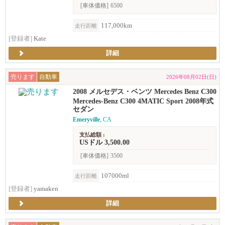
[車体価格]
6500
117,000km
走行距離
[登録者]
Kate
詳細
売ります
自動車
2026年08月02日(日)
2008 メルセデス・ベンツ Mercedes Benz C300
sport セダン
Mercedes-Benz C300 4MATIC Sport 2008年式
セダン
Emeryville
, CA
支払総額 :
USドル 3,500.00
[車体価格]
3500
107000ml
走行距離
[登録者]
yamaken
詳細