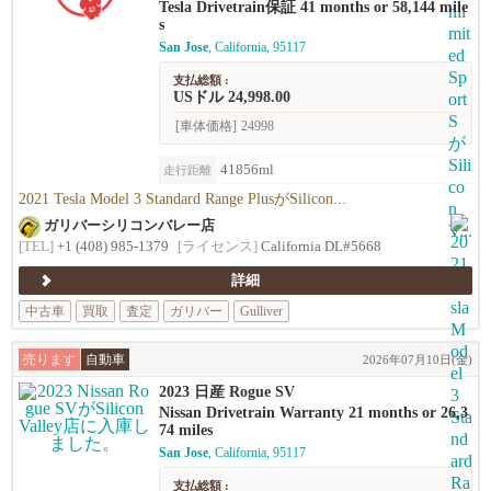
nge Plus
Tesla Drivetrain保証 41 months or 58,144 mile
s
San Jose
, California, 95117
支払総額 :
USドル 24,998.00
[車体価格]
24998
41856ml
走行距離
2021 Tesla Model 3 Standard Range PlusがSilicon...
ガリバーシリコンバレー店
[TEL]
+1 (408) 985-1379
[ライセンス]
California DL#5668
詳細
中古車
買取
査定
ガリバー
Gulliver
売ります
自動車
2026年07月10日(金)
2023 日産 Rogue SV
Nissan Drivetrain Warranty 21 months or 26,3
74 miles
San Jose
, California, 95117
支払総額 :