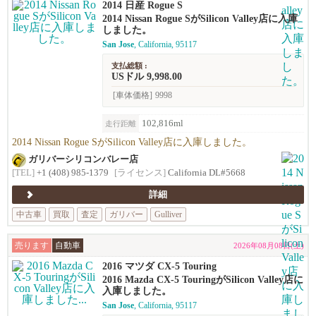
2014 日産 Rogue S
2014 Nissan Rogue SがSilicon Valley店に入庫
しました。
San Jose
, California, 95117
支払総額 :
USドル 9,998.00
[車体価格]
9998
102,816ml
走行距離
2014 Nissan Rogue SがSilicon Valley店に入庫しました。
ガリバーシリコンバレー店
[TEL]
+1 (408) 985-1379
[ライセンス]
California DL#5668
詳細
中古車
買取
査定
ガリバー
Gulliver
売ります
自動車
2026年08月08日(土)
2016 マツダ CX-5 Touring
2016 Mazda CX-5 TouringがSilicon Valley店に
入庫しました。
San Jose
, California, 95117