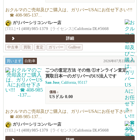
おクルマのご売却及びご購入は、ガリバーUSAにお任せ下さい!!!
☎ 408-985-137...
ガリバーシリコンバレー店
[TEL]
+1 (408) 985-1379
[ライセンス]
California DL#5668
詳細
中古車
買取
査定
ガリバー
Gulliver
買います
自動車
2026年07月22日(水)
二つの査定方法 その他 ①オンライン査定、
②御来店査定
買取日本一のガリバーのUS法人です
San Jose
, California, 95117
価格 :
USドル 0.00
おクルマのご売却及びご購入は、ガリバーUSAにお任せ下さい!!!
☎ 408-985-137...
ガリバーシリコンバレー店
[TEL]
+1 (408) 985-1379
[ライセンス]
California DL#5668