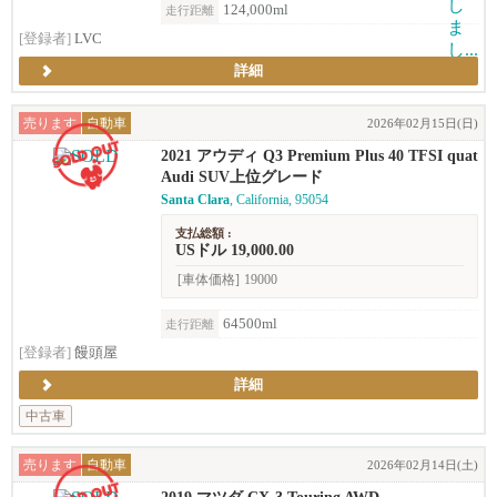
124,000ml
走行距離
[登録者]
LVC
詳細
売ります
自動車
2026年02月15日(日)
2021 アウディ Q3 Premium Plus 40 TFSI quat
tro (2.0T)
Audi SUV上位グレード
Santa Clara
, California, 95054
支払総額 :
USドル 19,000.00
[車体価格]
19000
64500ml
走行距離
[登録者]
饅頭屋
詳細
中古車
売ります
自動車
2026年02月14日(土)