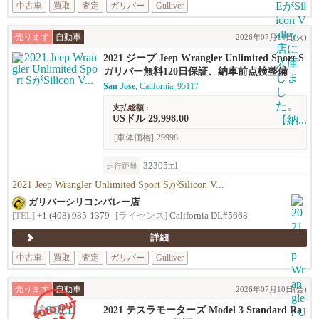
中古車
買取
査定
ガリバー
Gulliver
売ります
自動車
2026年07月14日(火)
2021 ジープ Jeep Wrangler Unlimited Sport S
ガリバー無料120日保証、納車前点検整備
San Jose
, California, 95117
支払総額 :
USドル 29,998.00
[車体価格]
29998
32305ml
走行距離
2021 Jeep Wrangler Unlimited Sport SがSilicon V...
ガリバーシリコンバレー店
[TEL]
+1 (408) 985-1379
[ライセンス]
California DL#5668
詳細
中古車
買取
査定
ガリバー
Gulliver
売ります
自動車
2026年07月10日(金)
2021 テスラモーターズ Model 3 Standard Ra