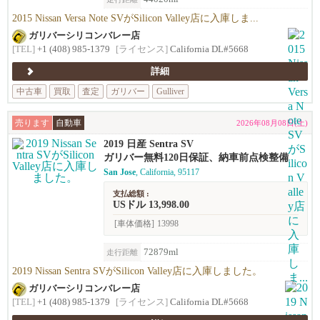
2015 Nissan Versa Note SVがSilicon Valley店に入庫しま...
ガリバーシリコンバレー店
[TEL]
+1 (408) 985-1379
[ライセンス]
California DL#5668
詳細
中古車
買取
査定
ガリバー
Gulliver
売ります
自動車
2026年08月08日(土)
2019 日産 Sentra SV
ガリバー無料120日保証、納車前点検整備
San Jose
, California, 95117
支払総額 :
USドル 13,998.00
[車体価格]
13998
72879ml
走行距離
2019 Nissan Sentra SVがSilicon Valley店に入庫しました。
ガリバーシリコンバレー店
[TEL]
+1 (408) 985-1379
[ライセンス]
California DL#5668