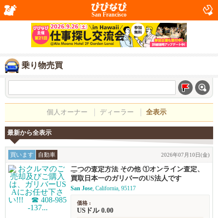
San Francisco
乗り物売買
個人オーナー
ディーラー
全表示
最新から全表示
買います
自動車
2026年07月10日(金)
二つの査定方法 その他 ①オンライン査定、
②御来店査定
買取日本一のガリバーのUS法人です
San Jose
, California, 95117
価格 :
USドル 0.00