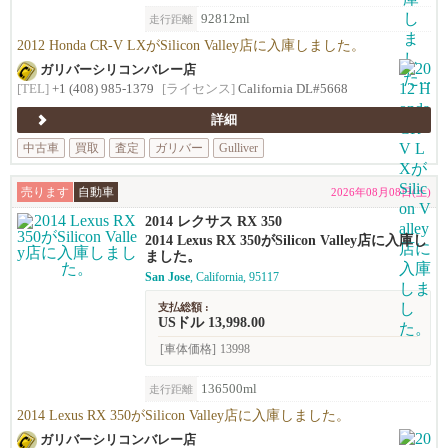
92812ml
走行距離
2012 Honda CR-V LXがSilicon Valley店に入庫しました。
ガリバーシリコンバレー店
[TEL]
+1 (408) 985-1379
[ライセンス]
California DL#5668
詳細
中古車
買取
査定
ガリバー
Gulliver
売ります
自動車
2026年08月08日(土)
2014 レクサス RX 350
2014 Lexus RX 350がSilicon Valley店に入庫し
ました。
San Jose
, California, 95117
支払総額 :
USドル 13,998.00
[車体価格]
13998
136500ml
走行距離
2014 Lexus RX 350がSilicon Valley店に入庫しました。
ガリバーシリコンバレー店