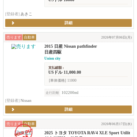
[登録者]
あきこ
詳細
売ります
自動車
2026年07月06日(月)
2015 日産 Nissan pathfinder
日産四駆
Union city
支払総額 :
USドル 11,000.00
[車体価格]
11000
102200ml
走行距離
[登録者]
Nissan
詳細
売ります
自動車
2026年06月17日(水)
2025 トヨタ TOYOTA RAV4 XLE Sport Utilit