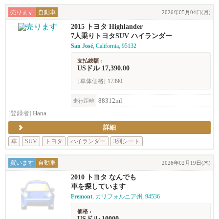
売ります
自動車
2026年05月04日(月)
2015 トヨタ Highlander
7人乗りトヨタSUV ハイランダー
San José
, California, 95132
支払総額 :
USドル 17,390.00
[車体価格]
17390
88312ml
走行距離
[登録者]
Hana
詳細
車
SUV
トヨタ
ハイランダー
3列シート
買います
自動車
2026年02月19日(木)
2010 トヨタ なんでも
車を探しています
Fremont
, カリフォルニア州, 94536
価格 :
USドル 10000