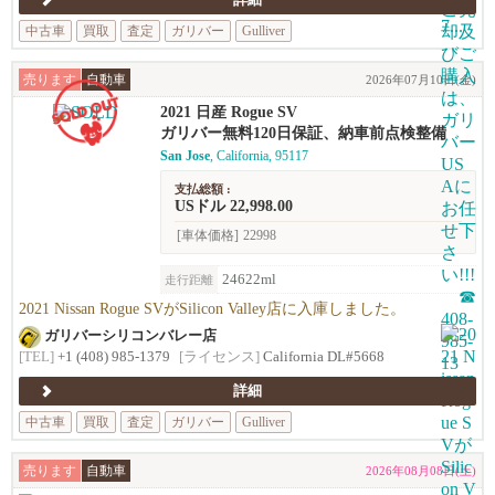
詳細
中古車
買取
査定
ガリバー
Gulliver
売ります
自動車
2026年07月10日(金)
2021 日産 Rogue SV
ガリバー無料120日保証、納車前点検整備
San Jose
, California, 95117
支払総額 :
USドル 22,998.00
[車体価格]
22998
24622ml
走行距離
2021 Nissan Rogue SVがSilicon Valley店に入庫しました。
ガリバーシリコンバレー店
[TEL]
+1 (408) 985-1379
[ライセンス]
California DL#5668
詳細
中古車
買取
査定
ガリバー
Gulliver
売ります
自動車
2026年08月08日(土)