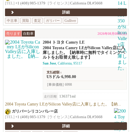
[TEL]
+1 (408) 985-1379
[ライセンス]
California DL#5668
詳細
中古車
買取
査定
ガリバー
Gulliver
売ります
自動車
2026年08月08日(土)
2004 トヨタ Camry LE
2004 Toyota Camry LEがSilicon Valley店に入
庫しました。【納車時に無料でタイミングベ
ルトをお取替え致します】
San Jose
, California, 95117
支払総額 :
USドル 6,998.00
[車体価格]
6998
136371ml
走行距離
2004 Toyota Camry LEがSilicon Valley店に入庫しました。【納...
ガリバーシリコンバレー店
[TEL]
+1 (408) 985-1379
[ライセンス]
California DL#5668
詳細