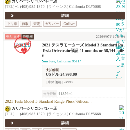
ガリバーシリコンバレー店
[TEL]
+1 (408) 985-1379
[ライセンス]
California DL#5668
詳細
中古車
買取
査定
ガリバー
Gulliver
売ります
自動車
2026年07月10日(金)
2021 テスラモーターズ Model 3 Standard Ra
nge Plus
Tesla Drivetrain保証 41 months or 58,144 mile
s
San Jose
, California, 95117
支払総額 :
USドル 24,998.00
[車体価格]
24998
41856ml
走行距離
2021 Tesla Model 3 Standard Range PlusがSilicon...
ガリバーシリコンバレー店
[TEL]
+1 (408) 985-1379
[ライセンス]
California DL#5668
詳細