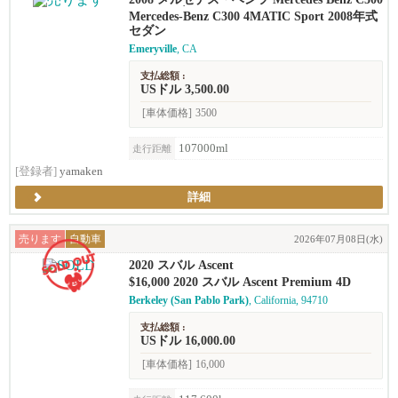
sport セダン
Mercedes-Benz C300 4MATIC Sport 2008年式
セダン
Emeryville
, CA
支払総額 :
USドル 3,500.00
[車体価格]
3500
107000ml
走行距離
[登録者]
yamaken
詳細
売ります
自動車
2026年07月08日(水)
2020 スバル Ascent
$16,000 2020 スバル Ascent Premium 4D
Berkeley (San Pablo Park)
, California, 94710
支払総額 :
USドル 16,000.00
[車体価格]
16,000