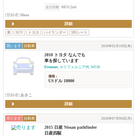
88312ml
走行距離
[登録者]
Hana
詳細
車
SUV
トヨタ
ハイランダー
3列シート
買います
自動車
2026年02月19日(木)
2010 トヨタ なんでも
車を探しています
Fremont
, カリフォルニア州, 94536
価格 :
USドル 10000
[登録者]
あきこ
詳細
売ります
自動車
2026年07月06日(月)
2015 日産 Nissan pathfinder
日産四駆