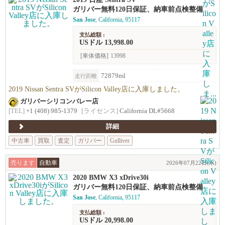
ガリバー無料120日保証、納車前点検整備
San Jose
, California, 95117
支払総額 :
USドル 13,998.00
[車体価格]
13998
72879ml
走行距離
2019 Nissan Sentra SVがSilicon Valley店に入庫しました。
ガリバーシリコンバレー店
[TEL]
+1 (408) 985-1379
[ライセンス]
California DL#5668
詳細
中古車
買取
査定
ガリバー
Gulliver
売ります
自動車
2026年07月22日(水)
2020 BMW X3 xDrive30i
ガリバー無料120日保証、納車前点検整備
San Jose
, California, 95117
支払総額 :
USドル 20,998.00