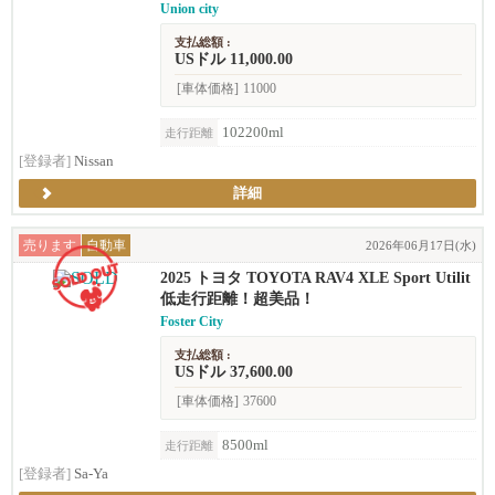
Union city
支払総額 :
USドル 11,000.00
[車体価格]
11000
102200ml
走行距離
[登録者]
Nissan
詳細
売ります
自動車
2026年06月17日(水)
2025 トヨタ TOYOTA RAV4 XLE Sport Utilit
y 4D
低走行距離！超美品！
Foster City
支払総額 :
USドル 37,600.00
[車体価格]
37600
8500ml
走行距離
[登録者]
Sa-Ya