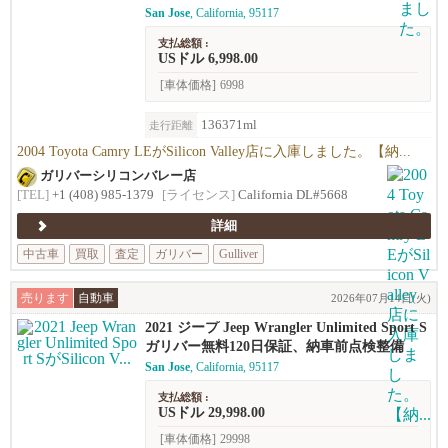
San Jose
, California, 95117
支払総額 :
USドル 6,998.00
[車体価格]
6998
136371ml
走行距離
2004 Toyota Camry LEがSilicon Valley店に入庫しました。【納...
ガリバーシリコンバレー店
[TEL]
+1 (408) 985-1379
[ライセンス]
California DL#5668
詳細
中古車
買取
査定
ガリバー
Gulliver
売ります
自動車
2026年07月14日(火)
2021 ジープ Jeep Wrangler Unlimited Sport S
ガリバー無料120日保証、納車前点検整備
San Jose
, California, 95117
支払総額 :
USドル 29,998.00
[車体価格]
29998