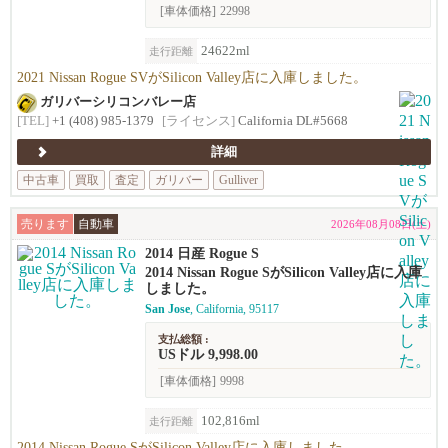
[車体価格]
22998
24622ml
走行距離
2021 Nissan Rogue SVがSilicon Valley店に入庫しました。
ガリバーシリコンバレー店
[TEL]
+1 (408) 985-1379
[ライセンス]
California DL#5668
詳細
中古車
買取
査定
ガリバー
Gulliver
売ります
自動車
2026年08月08日(土)
2014 日産 Rogue S
2014 Nissan Rogue SがSilicon Valley店に入庫
しました。
San Jose
, California, 95117
支払総額 :
USドル 9,998.00
[車体価格]
9998
102,816ml
走行距離
2014 Nissan Rogue SがSilicon Valley店に入庫しました。