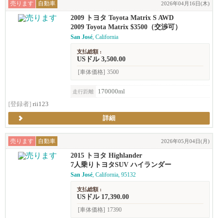
売ります
自動車
2026年04月16日(木)
2009 トヨタ Toyota Matrix S AWD
2009 Toyota Matrix $3500（交渉可）
San José
, California
支払総額 :
USドル 3,500.00
[車体価格]
3500
170000ml
走行距離
[登録者]
rii123
詳細
売ります
自動車
2026年05月04日(月)
2015 トヨタ Highlander
7人乗りトヨタSUV ハイランダー
San José
, California, 95132
支払総額 :
USドル 17,390.00
[車体価格]
17390