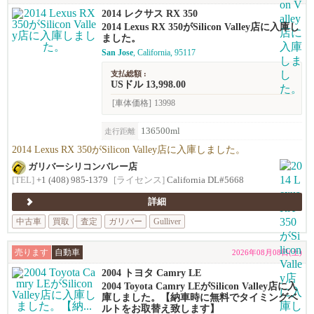
2014 レクサス RX 350
2014 Lexus RX 350がSilicon Valley店に入庫し
ました。
San Jose
, California, 95117
支払総額 :
USドル 13,998.00
[車体価格]
13998
136500ml
走行距離
2014 Lexus RX 350がSilicon Valley店に入庫しました。
ガリバーシリコンバレー店
[TEL]
+1 (408) 985-1379
[ライセンス]
California DL#5668
詳細
中古車
買取
査定
ガリバー
Gulliver
売ります
自動車
2026年08月08日(土)
2004 トヨタ Camry LE
2004 Toyota Camry LEがSilicon Valley店に入
庫しました。【納車時に無料でタイミングベ
ルトをお取替え致します】