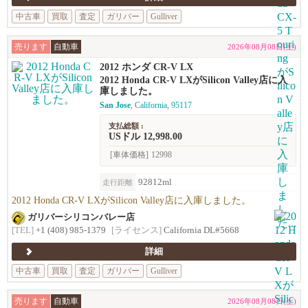
中古車
買取
査定
ガリバー
Gulliver
売ります
自動車
2026年08月08日(土)
2012 ホンダ CR-V LX
2012 Honda CR-V LXがSilicon Valley店に入
庫しました。
San Jose
, California, 95117
支払総額 :
USドル 12,998.00
[車体価格]
12998
92812ml
走行距離
2012 Honda CR-V LXがSilicon Valley店に入庫しました。
ガリバーシリコンバレー店
[TEL]
+1 (408) 985-1379
[ライセンス]
California DL#5668
詳細
中古車
買取
査定
ガリバー
Gulliver
売ります
自動車
2026年08月08日(土)