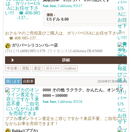
San Jose
, California, 95117
価格 :
USドル 0.00
おクルマのご売却及びご購入は、ガリバーUSAにお任せ下さい!!!
☎ 408-985-137...
ガリバーシリコンバレー店
[TEL]
+1 (408) 985-1379
[ライセンス]
California DL#5668
詳細
中古車
買取
査定
ガリバー
Gulliver
買います
自動車
2026年07月08日(水)
0000 その他 ラクラク、かんたん、オンライ
ン査定！
0000～100000
San Jose
, California, 95134
ブブカのオンライン査定をご存じですか？来店不要、ご自宅にい
ながらお車を売却できます！
Bubka!(ブブカ)