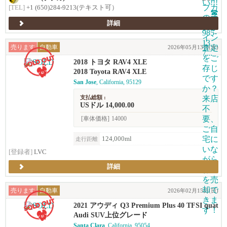
[TEL]
+1 (650)284-9213(テキスト可）
詳細
売ります
自動車
2026年05月13日(水)
2018 トヨタ RAV4 XLE
2018 Toyota RAV4 XLE
San Jose
, California, 95129
支払総額 :
USドル 14,000.00
[車体価格]
14000
124,000ml
走行距離
[登録者]
LVC
詳細
売ります
自動車
2026年02月15日(日)
2021 アウディ Q3 Premium Plus 40 TFSI quat
tro (2.0T)
Audi SUV上位グレード
Santa Clara
, California, 95054