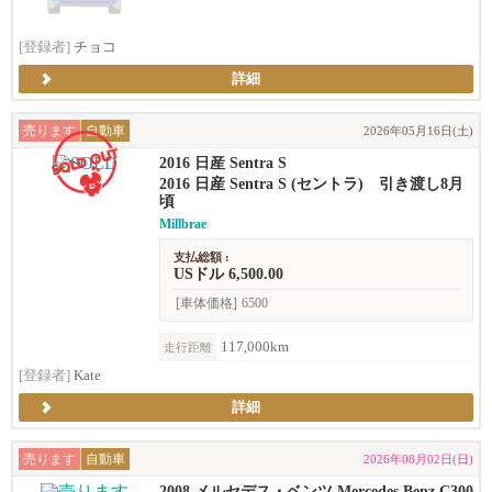
[登録者]
チョコ
詳細
売ります
自動車
2026年05月16日(土)
2016 日産 Sentra S
2016 日産 Sentra S (セントラ) 引き渡し8月
頃
Millbrae
支払総額 :
USドル 6,500.00
[車体価格]
6500
117,000km
走行距離
[登録者]
Kate
詳細
売ります
自動車
2026年08月02日(日)
2008 メルセデス・ベンツ Mercedes Benz C300