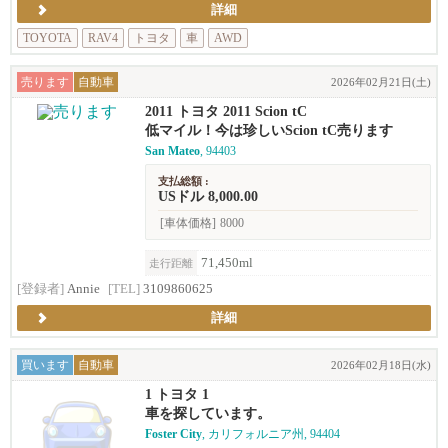
詳細
TOYOTA
RAV4
トヨタ
車
AWD
売ります
自動車
2026年02月21日(土)
2011 トヨタ 2011 Scion tC
低マイル！今は珍しいScion tC売ります
San Mateo
, 94403
支払総額 :
USドル 8,000.00
[車体価格]
8000
71,450ml
走行距離
[登録者]
Annie
[TEL]
3109860625
詳細
買います
自動車
2026年02月18日(水)
1 トヨタ 1
車を探しています。
Foster City
, カリフォルニア州, 94404