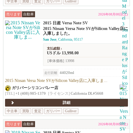
中古車
買取
査定
ガリバー
Gulliver
売ります
自動車
2026年08月08日(土)
2015 日産 Versa Note SV
2015 Nissan Versa Note SVがSilicon Valley店に
入庫しました。
San Jose
, California, 95117
支払総額 :
USドル 13,998.00
[車体価格]
13998
44020ml
走行距離
2015 Nissan Versa Note SVがSilicon Valley店に入庫しま...
ガリバーシリコンバレー店
[TEL]
+1 (408) 985-1379
[ライセンス]
California DL#5668
詳細
中古車
買取
査定
ガリバー
Gulliver
売ります
自動車
2026年08月08日(土)
2019 日産 Sentra SV