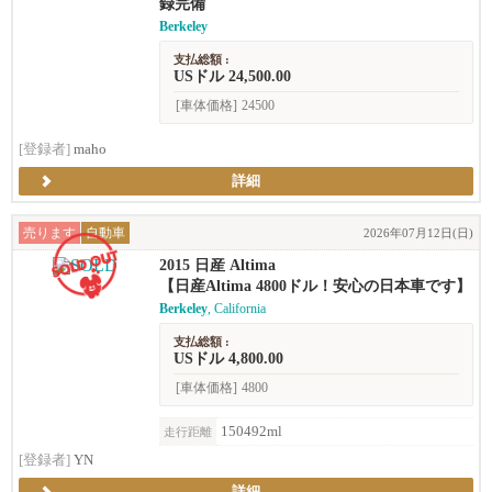
録完備
Berkeley
支払総額 :
USドル 24,500.00
[車体価格]
24500
[登録者]
maho
詳細
売ります
自動車
2026年07月12日(日)
2015 日産 Altima
【日産Altima 4800ドル！安心の日本車です】
Berkeley
, California
支払総額 :
USドル 4,800.00
[車体価格]
4800
150492ml
走行距離
[登録者]
YN