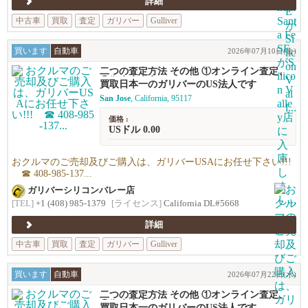
詳細
中古車
買取
査定
ガリバー
Gulliver
買います
自動車
2026年07月10日(金)
二つの査定方法 その他 ①オンライン査定、
②御来店査定
買取日本一のガリバーのUS法人です
San Jose
, California, 95117
価格 :
USドル 0.00
おクルマのご売却及びご購入は、ガリバーUSAにお任せ下さい!!!
☎ 408-985-137...
ガリバーシリコンバレー店
[TEL]
+1 (408) 985-1379
[ライセンス]
California DL#5668
詳細
中古車
買取
査定
ガリバー
Gulliver
買います
自動車
2026年07月22日(水)
二つの査定方法 その他 ①オンライン査定、
②御来店査定
買取日本一のガリバーのUS法人です