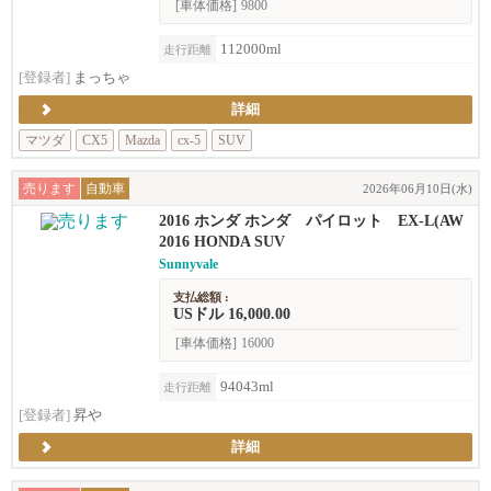
[車体価格]
9800
112000ml
走行距離
[登録者]
まっちゃ
詳細
マツダ
CX5
Mazda
cx-5
SUV
売ります
自動車
2026年06月10日(水)
2016 ホンダ ホンダ パイロット EX-L(AW
D)
2016 HONDA SUV
Sunnyvale
支払総額 :
USドル 16,000.00
[車体価格]
16000
94043ml
走行距離
[登録者]
昇や
詳細