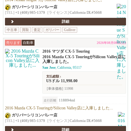
ガリバーシリコンバレー店
[TEL]
+1 (408) 985-1379
[ライセンス]
California DL#5668
詳細
中古車
買取
査定
ガリバー
Gulliver
売ります
自動車
2026年08月08日(土)
2016 マツダ CX-5 Touring
2016 Mazda CX-5 TouringがSilicon Valley店に
入庫しました。
San Jose
, California, 95117
支払総額 :
USドル 11,998.00
[車体価格]
11998
118894ml
走行距離
2016 Mazda CX-5 TouringがSilicon Valley店に入庫しました...
ガリバーシリコンバレー店
[TEL]
+1 (408) 985-1379
[ライセンス]
California DL#5668
詳細