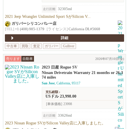
32305ml
走行距離
2021 Jeep Wrangler Unlimited Sport SがSilicon V...
ガリバーシリコンバレー店
[TEL]
+1 (408) 985-1379
[ライセンス]
California DL#5668
詳細
中古車
買取
査定
ガリバー
Gulliver
売ります
自動車
2026年07月10日(金)
2023 日産 Rogue SV
Nissan Drivetrain Warranty 21 months or 26,3
74 miles
San Jose
, California, 95117
支払総額 :
USドル 23,998.00
[車体価格]
23998
33626ml
走行距離
2023 Nissan Rogue SVがSilicon Valley店に入庫しました。