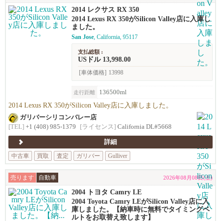
2014 レクサス RX 350
2014 Lexus RX 350がSilicon Valley店に入庫し
ました。
San Jose
, California, 95117
支払総額 :
USドル 13,998.00
[車体価格]
13998
136500ml
走行距離
2014 Lexus RX 350がSilicon Valley店に入庫しました。
ガリバーシリコンバレー店
[TEL]
+1 (408) 985-1379
[ライセンス]
California DL#5668
詳細
中古車
買取
査定
ガリバー
Gulliver
売ります
自動車
2026年08月08日(土)
2004 トヨタ Camry LE
2004 Toyota Camry LEがSilicon Valley店に入
庫しました。【納車時に無料でタイミングベ
ルトをお取替え致します】