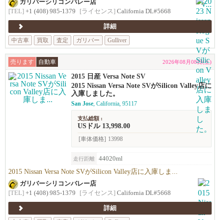
ガリバーシリコンバレー店
[TEL]
+1 (408) 985-1379
[ライセンス]
California DL#5668
詳細
中古車
買取
査定
ガリバー
Gulliver
売ります
自動車
2026年08月08日(土)
2015 日産 Versa Note SV
2015 Nissan Versa Note SVがSilicon Valley店に
入庫しました。
San Jose
, California, 95117
支払総額 :
USドル 13,998.00
[車体価格]
13998
44020ml
走行距離
2015 Nissan Versa Note SVがSilicon Valley店に入庫しま...
ガリバーシリコンバレー店
[TEL]
+1 (408) 985-1379
[ライセンス]
California DL#5668
詳細