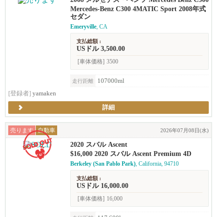
sport セダン
Mercedes-Benz C300 4MATIC Sport 2008年式
セダン
Emeryville
, CA
支払総額 :
USドル 3,500.00
[車体価格]
3500
107000ml
走行距離
[登録者]
yamaken
詳細
売ります
自動車
2026年07月08日(水)
2020 スバル Ascent
$16,000 2020 スバル Ascent Premium 4D
Berkeley (San Pablo Park)
, California, 94710
支払総額 :
USドル 16,000.00
[車体価格]
16,000