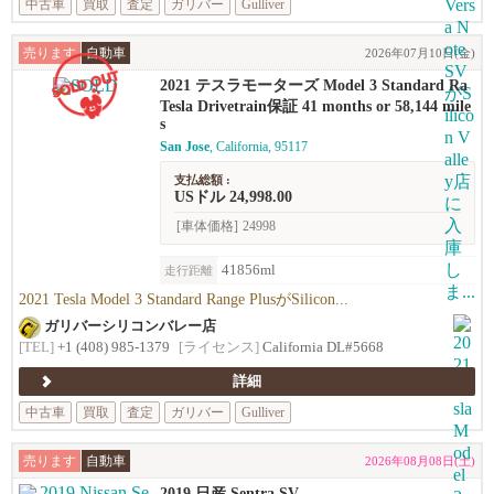
中古車
買取
査定
ガリバー
Gulliver
売ります
自動車
2026年07月10日(金)
2021 テスラモーターズ Model 3 Standard Ra
nge Plus
Tesla Drivetrain保証 41 months or 58,144 mile
s
San Jose
, California, 95117
支払総額 :
USドル 24,998.00
[車体価格]
24998
41856ml
走行距離
2021 Tesla Model 3 Standard Range PlusがSilicon...
ガリバーシリコンバレー店
[TEL]
+1 (408) 985-1379
[ライセンス]
California DL#5668
詳細
中古車
買取
査定
ガリバー
Gulliver
売ります
自動車
2026年08月08日(土)
2019 日産 Sentra SV