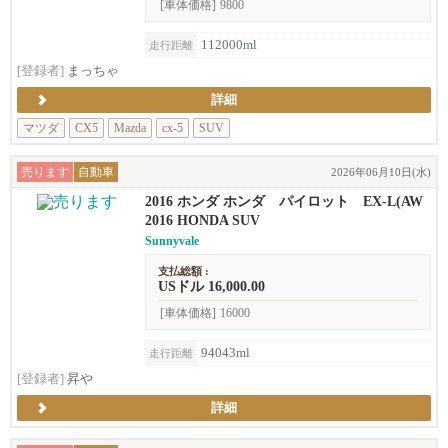
[車体価格]
9800
112000ml
走行距離
[登録者]
まっちゃ
詳細
マツダ
CX5
Mazda
cx-5
SUV
売ります
自動車
2026年06月10日(水)
2016 ホンダ ホンダ パイロット EX-L(AW
D)
2016 HONDA SUV
Sunnyvale
支払総額 :
USドル 16,000.00
[車体価格]
16000
94043ml
走行距離
[登録者]
昇や
詳細