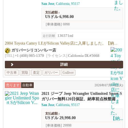
San Jose
, California, 95117
支払総額 :
USドル 6,998.00
[車体価格]
6998
136371ml
走行距離
2004 Toyota Camry LEがSilicon Valley店に入庫しました。【納...
ガリバーシリコンバレー店
[TEL]
+1 (408) 985-1379
[ライセンス]
California DL#5668
詳細
中古車
買取
査定
ガリバー
Gulliver
売ります
自動車
2026年07月14日(火)
2021 ジープ Jeep Wrangler Unlimited Sport S
ガリバー無料120日保証、納車前点検整備
San Jose
, California, 95117
支払総額 :
USドル 29,998.00
[車体価格]
29998