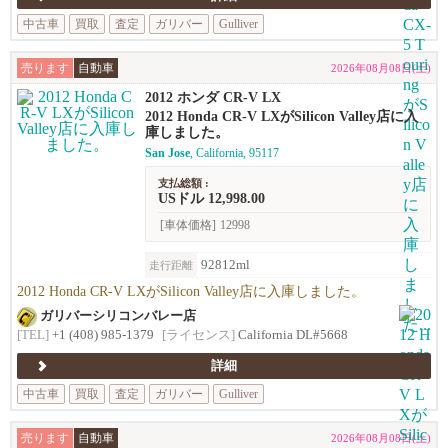
中古車
買取
査定
ガリバー
Gulliver
売ります
自動車
2026年08月08日(土)
2012 ホンダ CR-V LX
2012 Honda CR-V LXがSilicon Valley店に入
庫しました。
San Jose
, California, 95117
支払総額 :
USドル 12,998.00
[車体価格]
12998
92812ml
走行距離
2012 Honda CR-V LXがSilicon Valley店に入庫しました。
ガリバーシリコンバレー店
[TEL]
+1 (408) 985-1379
[ライセンス]
California DL#5668
詳細
中古車
買取
査定
ガリバー
Gulliver
売ります
自動車
2026年08月08日(土)