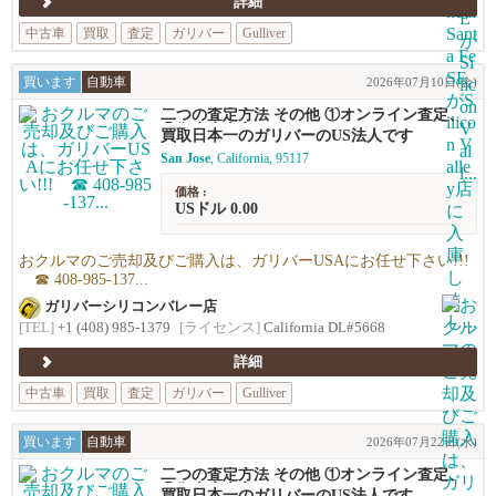
詳細
中古車
買取
査定
ガリバー
Gulliver
買います
自動車
2026年07月10日(金)
二つの査定方法 その他 ①オンライン査定、
②御来店査定
買取日本一のガリバーのUS法人です
San Jose
, California, 95117
価格 :
USドル 0.00
おクルマのご売却及びご購入は、ガリバーUSAにお任せ下さい!!!
☎ 408-985-137...
ガリバーシリコンバレー店
[TEL]
+1 (408) 985-1379
[ライセンス]
California DL#5668
詳細
中古車
買取
査定
ガリバー
Gulliver
買います
自動車
2026年07月22日(水)
二つの査定方法 その他 ①オンライン査定、
②御来店査定
買取日本一のガリバーのUS法人です