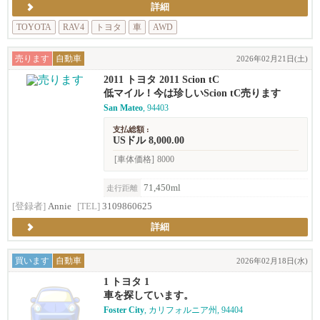
詳細
TOYOTA
RAV4
トヨタ
車
AWD
売ります
自動車
2026年02月21日(土)
2011 トヨタ 2011 Scion tC
低マイル！今は珍しいScion tC売ります
San Mateo
, 94403
支払総額 :
USドル 8,000.00
[車体価格]
8000
71,450ml
走行距離
[登録者]
Annie
[TEL]
3109860625
詳細
買います
自動車
2026年02月18日(水)
1 トヨタ 1
車を探しています。
Foster City
, カリフォルニア州, 94404