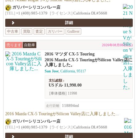
ガリバーシリコンバレー店
[TEL]
+1 (408) 985-1379
[ライセンス]
California DL#5668
詳細
中古車
買取
査定
ガリバー
Gulliver
売ります
自動車
2026年08月08日(土)
2016 マツダ CX-5 Touring
2016 Mazda CX-5 TouringがSilicon Valley店に
入庫しました。
San Jose
, California, 95117
支払総額 :
USドル 11,998.00
[車体価格]
11998
118894ml
走行距離
2016 Mazda CX-5 TouringがSilicon Valley店に入庫しました...
ガリバーシリコンバレー店
[TEL]
+1 (408) 985-1379
[ライセンス]
California DL#5668
詳細