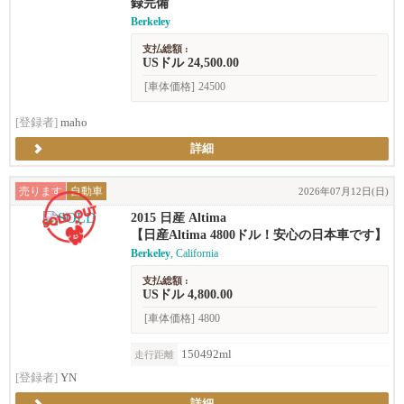
録完備
Berkeley
支払総額 :
USドル 24,500.00
[車体価格]
24500
[登録者]
maho
詳細
売ります
自動車
2026年07月12日(日)
2015 日産 Altima
【日産Altima 4800ドル！安心の日本車です】
Berkeley
, California
支払総額 :
USドル 4,800.00
[車体価格]
4800
150492ml
走行距離
[登録者]
YN