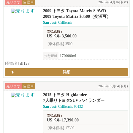
売ります
自動車
2026年04月16日(木)
2009 トヨタ Toyota Matrix S AWD
2009 Toyota Matrix $3500（交渉可）
San José
, California
支払総額 :
USドル 3,500.00
[車体価格]
3500
170000ml
走行距離
[登録者]
rii123
詳細
売ります
自動車
2026年05月04日(月)
2015 トヨタ Highlander
7人乗りトヨタSUV ハイランダー
San José
, California, 95132
支払総額 :
USドル 17,390.00
[車体価格]
17390