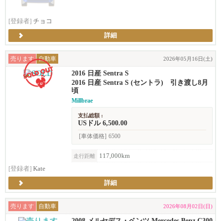
[登録者]
チョコ
詳細
売ります
自動車
2026年05月16日(土)
2016 日産 Sentra S
2016 日産 Sentra S (セントラ) 引き渡し8月
頃
Millbrae
支払総額 :
USドル 6,500.00
[車体価格]
6500
117,000km
走行距離
[登録者]
Kate
詳細
売ります
自動車
2026年08月02日(日)
2008 メルセデス・ベンツ Mercedes Benz C300