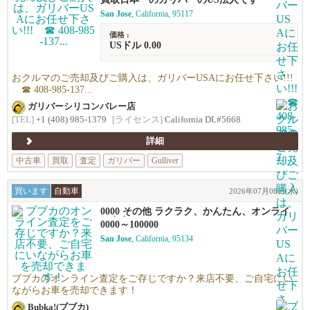
San Jose
, California, 95117
価格 :
USドル 0.00
おクルマのご売却及びご購入は、ガリバーUSAにお任せ下さい!!!
☎ 408-985-137...
ガリバーシリコンバレー店
[TEL]
+1 (408) 985-1379
[ライセンス]
California DL#5668
詳細
中古車
買取
査定
ガリバー
Gulliver
買います
自動車
2026年07月08日(水)
0000 その他 ラクラク、かんたん、オンライ
ン査定！
0000～100000
San Jose
, California, 95134
ブブカのオンライン査定をご存じですか？来店不要、ご自宅にい
ながらお車を売却できます！
Bubka!(ブブカ)