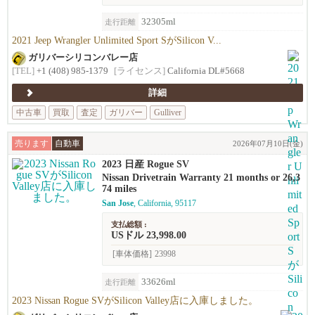
32305ml
走行距離
2021 Jeep Wrangler Unlimited Sport SがSilicon V...
ガリバーシリコンバレー店
[TEL]
+1 (408) 985-1379
[ライセンス]
California DL#5668
詳細
中古車
買取
査定
ガリバー
Gulliver
売ります
自動車
2026年07月10日(金)
2023 日産 Rogue SV
Nissan Drivetrain Warranty 21 months or 26,3
74 miles
San Jose
, California, 95117
支払総額 :
USドル 23,998.00
[車体価格]
23998
33626ml
走行距離
2023 Nissan Rogue SVがSilicon Valley店に入庫しました。