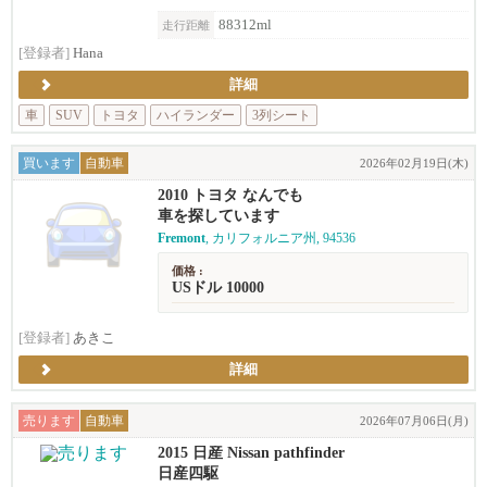
88312ml
走行距離
[登録者]
Hana
詳細
車
SUV
トヨタ
ハイランダー
3列シート
買います
自動車
2026年02月19日(木)
2010 トヨタ なんでも
車を探しています
Fremont
, カリフォルニア州, 94536
価格 :
USドル 10000
[登録者]
あきこ
詳細
売ります
自動車
2026年07月06日(月)
2015 日産 Nissan pathfinder
日産四駆