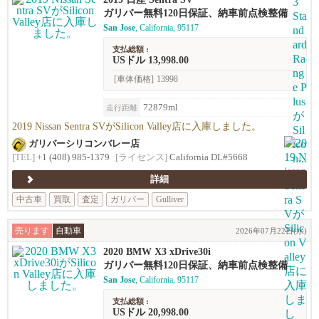
ガリバー無料120日保証、納車前点検整備
San Jose
, California, 95117
支払総額 :
USドル 13,998.00
[車体価格]
13998
72879ml
走行距離
2019 Nissan Sentra SVがSilicon Valley店に入庫しました。
ガリバーシリコンバレー店
[TEL]
+1 (408) 985-1379
[ライセンス]
California DL#5668
詳細
中古車
買取
査定
ガリバー
Gulliver
売ります
自動車
2026年07月22日(水)
2020 BMW X3 xDrive30i
ガリバー無料120日保証、納車前点検整備
San Jose
, California, 95117
支払総額 :
USドル 20,998.00