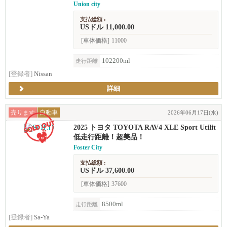
Union city
支払総額 :
USドル 11,000.00
[車体価格]
11000
102200ml
走行距離
[登録者]
Nissan
詳細
売ります
自動車
2026年06月17日(水)
2025 トヨタ TOYOTA RAV4 XLE Sport Utilit
y 4D
低走行距離！超美品！
Foster City
支払総額 :
USドル 37,600.00
[車体価格]
37600
8500ml
走行距離
[登録者]
Sa-Ya