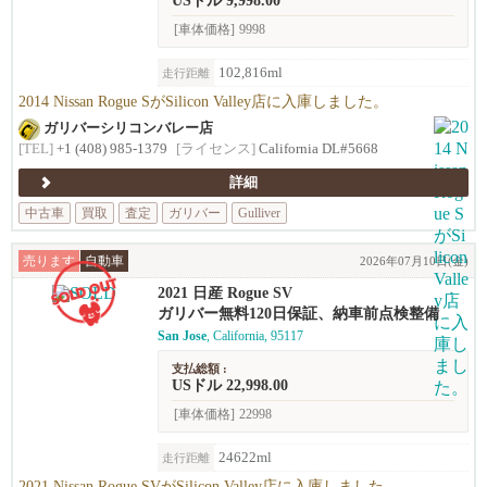
USドル 9,998.00
[車体価格]
9998
102,816ml
走行距離
2014 Nissan Rogue SがSilicon Valley店に入庫しました。
ガリバーシリコンバレー店
[TEL]
+1 (408) 985-1379
[ライセンス]
California DL#5668
詳細
中古車
買取
査定
ガリバー
Gulliver
売ります
自動車
2026年07月10日(金)
2021 日産 Rogue SV
ガリバー無料120日保証、納車前点検整備
San Jose
, California, 95117
支払総額 :
USドル 22,998.00
[車体価格]
22998
24622ml
走行距離
2021 Nissan Rogue SVがSilicon Valley店に入庫しました。