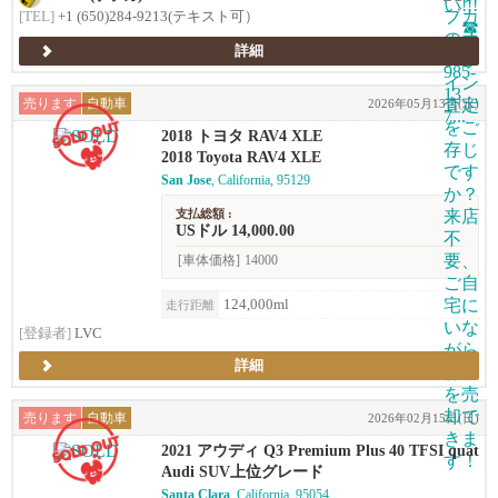
[TEL]
+1 (650)284-9213(テキスト可）
詳細
売ります
自動車
2026年05月13日(水)
2018 トヨタ RAV4 XLE
2018 Toyota RAV4 XLE
San Jose
, California, 95129
支払総額 :
USドル 14,000.00
[車体価格]
14000
124,000ml
走行距離
[登録者]
LVC
詳細
売ります
自動車
2026年02月15日(日)
2021 アウディ Q3 Premium Plus 40 TFSI quat
tro (2.0T)
Audi SUV上位グレード
Santa Clara
, California, 95054