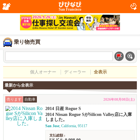
San Francisco
乗り物売買
個人オーナー
ディーラー
全表示
最新から全表示
売ります
自動車
2026年08月08日(土)
2014 日産 Rogue S
2014 Nissan Rogue SがSilicon Valley店に入庫
しました。
San Jose
, California, 95117
支払総額 :