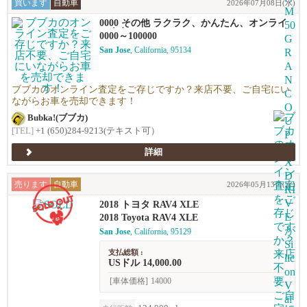
買います
自動車
2026年07月08日(水)
0000 その他 ラクラク、かんたん、オンライ
ン査定！
0000～100000
San Jose
, California, 95134
ブブカのオンライン査定をご存じですか？来店不要、ご自宅にい
ながらお車を売却できます！
Bubka!(ブブカ)
[TEL]
+1 (650)284-9213(テキスト可）
詳細
売ります
自動車
2026年05月13日(水)
2018 トヨタ RAV4 XLE
2018 Toyota RAV4 XLE
San Jose
, California, 95129
支払総額 :
USドル 14,000.00
[車体価格]
14000