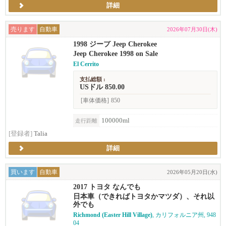
詳細
売ります
自動車
2026年07月30日(木)
1998 ジープ Jeep Cherokee
Jeep Cherokee 1998 on Sale
El Cerrito
支払総額 :
USドル 850.00
[車体価格]
850
100000ml
走行距離
[登録者]
Talia
詳細
買います
自動車
2026年05月20日(水)
2017 トヨタ なんでも
日本車（できればトヨタかマツダ）、それ以
外でも
Richmond (Easter Hill Village)
, カリフォルニア州, 948
04