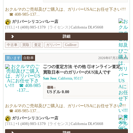
おクルマのご売却及びご購入は、ガリバーUSAにお任せ下さい!!!
☎ 408-985-137...
ガリバーシリコンバレー店
[TEL]
+1 (408) 985-1379
[ライセンス]
California DL#5668
詳細
中古車
買取
査定
ガリバー
Gulliver
買います
自動車
2026年07月22日(水)
二つの査定方法 その他 ①オンライン査定、
②御来店査定
買取日本一のガリバーのUS法人です
San Jose
, California, 95117
価格 :
USドル 0.00
おクルマのご売却及びご購入は、ガリバーUSAにお任せ下さい!!!
☎ 408-985-137...
ガリバーシリコンバレー店
[TEL]
+1 (408) 985-1379
[ライセンス]
California DL#5668