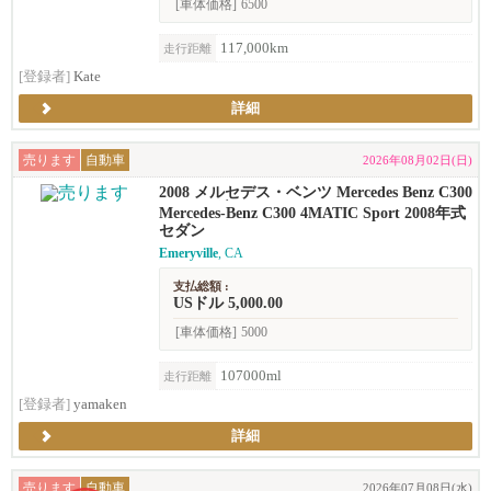
[車体価格]
6500
117,000km
走行距離
[登録者]
Kate
詳細
売ります
自動車
2026年08月02日(日)
2008 メルセデス・ベンツ Mercedes Benz C300
sport セダン
Mercedes-Benz C300 4MATIC Sport 2008年式
セダン
Emeryville
, CA
支払総額 :
USドル 5,000.00
[車体価格]
5000
107000ml
走行距離
[登録者]
yamaken
詳細
売ります
自動車
2026年07月08日(水)