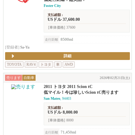
Foster City
支払総額 :
USドル 37,600.00
[車体価格]
37600
8500ml
走行距離
[登録者]
Sa-Ya
詳細
TOYOTA
RAV4
トヨタ
車
AWD
売ります
自動車
2026年02月21日(土)
2011 トヨタ 2011 Scion tC
低マイル！今は珍しいScion tC売ります
San Mateo
, 94403
支払総額 :
USドル 8,000.00
[車体価格]
8000
71,450ml
走行距離