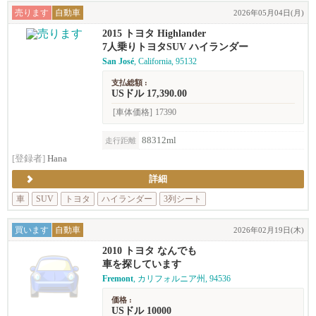
売ります
自動車
2026年05月04日(月)
2015 トヨタ Highlander
7人乗りトヨタSUV ハイランダー
San José
, California, 95132
支払総額 :
USドル 17,390.00
[車体価格]
17390
88312ml
走行距離
[登録者]
Hana
詳細
車
SUV
トヨタ
ハイランダー
3列シート
買います
自動車
2026年02月19日(木)
2010 トヨタ なんでも
車を探しています
Fremont
, カリフォルニア州, 94536
価格 :
USドル 10000