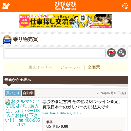
San Francisco
乗り物売買
個人オーナー
ディーラー
全表示
最新から全表示
買います
自動車
2026年07月10日(金)
二つの査定方法 その他 ①オンライン査定、
②御来店査定
買取日本一のガリバーのUS法人です
San Jose
, California, 95117
価格 :
USドル 0.00