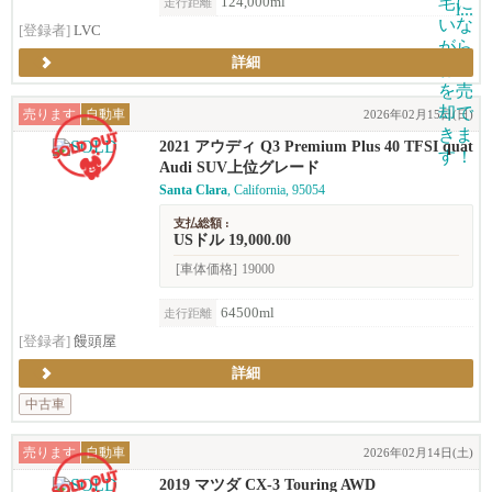
124,000ml
走行距離
[登録者]
LVC
詳細
売ります
自動車
2026年02月15日(日)
2021 アウディ Q3 Premium Plus 40 TFSI quat
tro (2.0T)
Audi SUV上位グレード
Santa Clara
, California, 95054
支払総額 :
USドル 19,000.00
[車体価格]
19000
64500ml
走行距離
[登録者]
饅頭屋
詳細
中古車
売ります
自動車
2026年02月14日(土)
2019 マツダ CX-3 Touring AWD