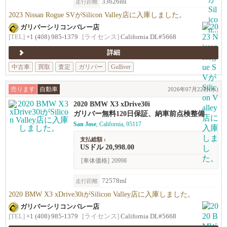
33626ml
走行距離
2023 Nissan Rogue SVがSilicon Valley店に入庫しました。
ガリバーシリコンバレー店
[TEL]
+1 (408) 985-1379
[ライセンス]
California DL#5668
詳細
中古車
買取
査定
ガリバー
Gulliver
売ります
自動車
2026年07月22日(水)
2020 BMW X3 xDrive30i
ガリバー無料120日保証、納車前点検整備
San Jose
, California, 95117
支払総額 :
USドル 20,998.00
[車体価格]
20998
72578ml
走行距離
2020 BMW X3 xDrive30iがSilicon Valley店に入庫しました。
ガリバーシリコンバレー店
[TEL]
+1 (408) 985-1379
[ライセンス]
California DL#5668