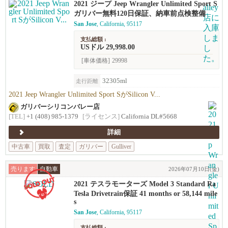
2021 ジープ Jeep Wrangler Unlimited Sport S
ガリバー無料120日保証、納車前点検整備
San Jose
, California, 95117
支払総額 :
USドル 29,998.00
[車体価格]
29998
32305ml
走行距離
2021 Jeep Wrangler Unlimited Sport SがSilicon V...
ガリバーシリコンバレー店
[TEL]
+1 (408) 985-1379
[ライセンス]
California DL#5668
詳細
中古車
買取
査定
ガリバー
Gulliver
売ります
自動車
2026年07月10日(金)
2021 テスラモーターズ Model 3 Standard Ra
nge Plus
Tesla Drivetrain保証 41 months or 58,144 mile
s
San Jose
, California, 95117
支払総額 :