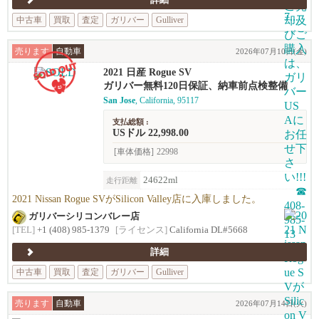
詳細
中古車
買取
査定
ガリバー
Gulliver
売ります
自動車
2026年07月10日(金)
2021 日産 Rogue SV
ガリバー無料120日保証、納車前点検整備
San Jose
, California, 95117
支払総額 :
USドル 22,998.00
[車体価格]
22998
24622ml
走行距離
2021 Nissan Rogue SVがSilicon Valley店に入庫しました。
ガリバーシリコンバレー店
[TEL]
+1 (408) 985-1379
[ライセンス]
California DL#5668
詳細
中古車
買取
査定
ガリバー
Gulliver
売ります
自動車
2026年07月14日(火)