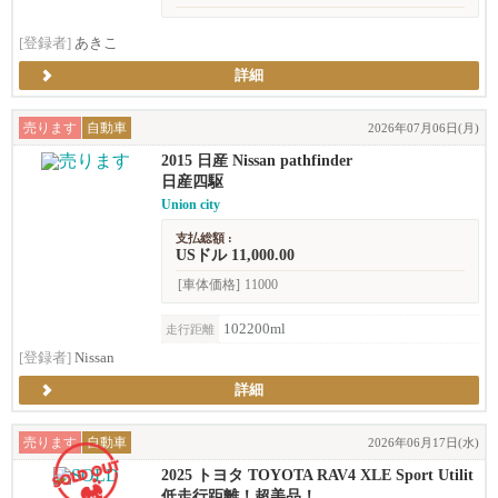
[登録者]
あきこ
詳細
売ります
自動車
2026年07月06日(月)
2015 日産 Nissan pathfinder
日産四駆
Union city
支払総額 :
USドル 11,000.00
[車体価格]
11000
102200ml
走行距離
[登録者]
Nissan
詳細
売ります
自動車
2026年06月17日(水)
2025 トヨタ TOYOTA RAV4 XLE Sport Utilit
y 4D
低走行距離！超美品！