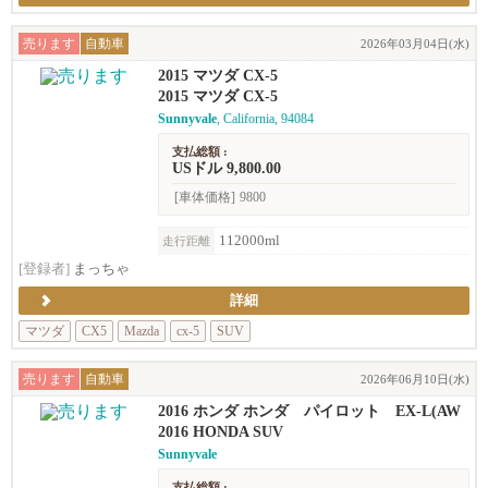
売ります
自動車
2026年03月04日(水)
2015 マツダ CX-5
2015 マツダ CX-5
Sunnyvale
, California, 94084
支払総額 :
USドル 9,800.00
[車体価格]
9800
112000ml
走行距離
[登録者]
まっちゃ
詳細
マツダ
CX5
Mazda
cx-5
SUV
売ります
自動車
2026年06月10日(水)
2016 ホンダ ホンダ パイロット EX-L(AW
D)
2016 HONDA SUV
Sunnyvale
支払総額 :