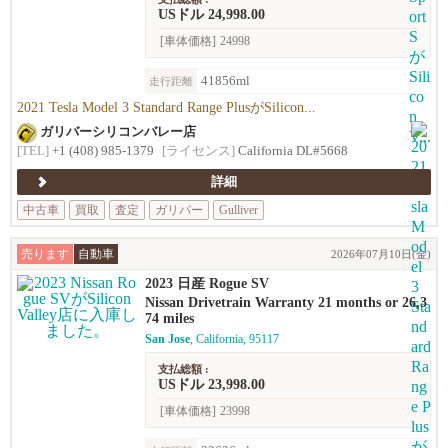
USドル 24,998.00
[車体価格]
24998
41856ml
走行距離
2021 Tesla Model 3 Standard Range PlusがSilicon...
ガリバーシリコンバレー店
[TEL]
+1 (408) 985-1379
[ライセンス]
California DL#5668
詳細
中古車
買取
査定
ガリバー
Gulliver
売ります
自動車
2026年07月10日(金)
2023 日産 Rogue SV
Nissan Drivetrain Warranty 21 months or 26,3
74 miles
San Jose
, California, 95117
支払総額 :
USドル 23,998.00
[車体価格]
23998