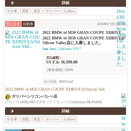
詳細
中古車
買取
査定
ガリバー
Gulliver
売ります
自動車
2026年07月22日(水)
2022 BMW i4 M50 GRAN COUPE XDRIVE
2022 BMW i4 M50 GRAN COUPE XDRIVEが
Silicon Valley店に入庫しました。
San Jose
, California, 95117
支払総額 :
USドル 36,998.00
[車体価格]
36998
40052ml
走行距離
2022 BMW i4 M50 GRAN COUPE XDRIVEがSilicon Vall...
ガリバーシリコンバレー店
[TEL]
+1 (408) 985-1379
[ライセンス]
California DL#5668
詳細
中古車
買取
査定
ガリバー
Gulliver