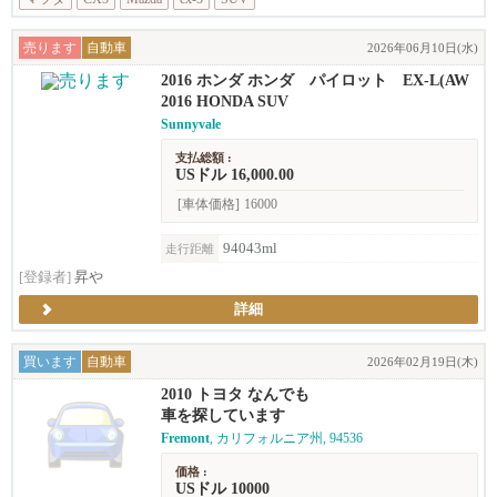
売ります
自動車
2026年06月10日(水)
2016 ホンダ ホンダ パイロット EX-L(AW
D)
2016 HONDA SUV
Sunnyvale
支払総額 :
USドル 16,000.00
[車体価格]
16000
94043ml
走行距離
[登録者]
昇や
詳細
買います
自動車
2026年02月19日(木)
2010 トヨタ なんでも
車を探しています
Fremont
, カリフォルニア州, 94536
価格 :
USドル 10000