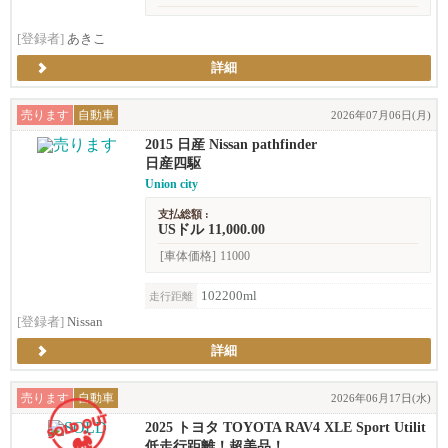
[登録者]
あきこ
詳細
売ります
自動車
2026年07月06日(月)
2015 日産 Nissan pathfinder
日産四駆
Union city
支払総額 :
USドル 11,000.00
[車体価格]
11000
102200ml
走行距離
[登録者]
Nissan
詳細
売ります
自動車
2026年06月17日(水)
2025 トヨタ TOYOTA RAV4 XLE Sport Utilit
y 4D
低走行距離！超美品！