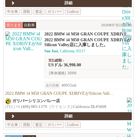
詳細
中古車
買取
査定
ガリバー
Gulliver
売ります
自動車
2026年07月22日(水)
2022 BMW i4 M50 GRAN COUPE XDRIVE
2022 BMW i4 M50 GRAN COUPE XDRIVEが
Silicon Valley店に入庫しました。
San Jose
, California, 95117
支払総額 :
USドル 36,998.00
[車体価格]
36998
40052ml
走行距離
2022 BMW i4 M50 GRAN COUPE XDRIVEがSilicon Vall...
ガリバーシリコンバレー店
[TEL]
+1 (408) 985-1379
[ライセンス]
California DL#5668
詳細
中古車
買取
査定
ガリバー
Gulliver