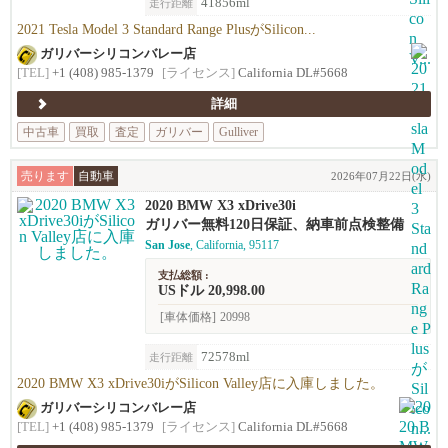
41856ml
走行距離
2021 Tesla Model 3 Standard Range PlusがSilicon...
ガリバーシリコンバレー店
[TEL]
+1 (408) 985-1379
[ライセンス]
California DL#5668
詳細
中古車
買取
査定
ガリバー
Gulliver
売ります
自動車
2026年07月22日(水)
2020 BMW X3 xDrive30i
ガリバー無料120日保証、納車前点検整備
San Jose
, California, 95117
支払総額 :
USドル 20,998.00
[車体価格]
20998
72578ml
走行距離
2020 BMW X3 xDrive30iがSilicon Valley店に入庫しました。
ガリバーシリコンバレー店
[TEL]
+1 (408) 985-1379
[ライセンス]
California DL#5668