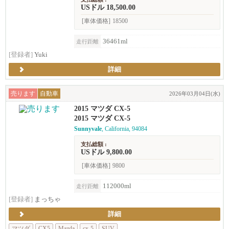
USドル 18,500.00
[車体価格]
18500
36461ml
走行距離
[登録者]
Yuki
詳細
売ります
自動車
2026年03月04日(水)
2015 マツダ CX-5
2015 マツダ CX-5
Sunnyvale
, California, 94084
支払総額 :
USドル 9,800.00
[車体価格]
9800
112000ml
走行距離
[登録者]
まっちゃ
詳細
マツダ
CX5
Mazda
cx-5
SUV