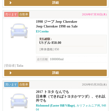
詳細
売ります
自動車
2026年07月30日(木)
1998 ジープ Jeep Cherokee
Jeep Cherokee 1998 on Sale
El Cerrito
支払総額 :
USドル 850.00
[車体価格]
850
100000ml
走行距離
[登録者]
Talia
詳細
買います
自動車
2026年05月20日(水)
2017 トヨタ なんでも
日本車（できればトヨタかマツダ）、それ以
外でも
Richmond (Easter Hill Village)
, カリフォルニア州, 948
04