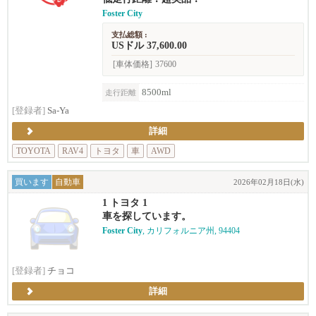
Foster City
支払総額 :
USドル 37,600.00
[車体価格]
37600
8500ml
走行距離
[登録者]
Sa-Ya
詳細
TOYOTA
RAV4
トヨタ
車
AWD
買います
自動車
2026年02月18日(水)
1 トヨタ 1
車を探しています。
Foster City
, カリフォルニア州, 94404
[登録者]
チョコ
詳細