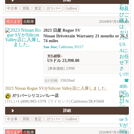
詳細
中古車
買取
査定
ガリバー
Gulliver
売ります
自動車
2026年07月10日(金)
2023 日産 Rogue SV
Nissan Drivetrain Warranty 21 months or 26,3
74 miles
San Jose
, California, 95117
支払総額 :
USドル 23,998.00
[車体価格]
23998
33626ml
走行距離
2023 Nissan Rogue SVがSilicon Valley店に入庫しました。
ガリバーシリコンバレー店
[TEL]
+1 (408) 985-1379
[ライセンス]
California DL#5668
詳細
中古車
買取
査定
ガリバー
Gulliver
売ります
自動車
2026年07月10日(金)