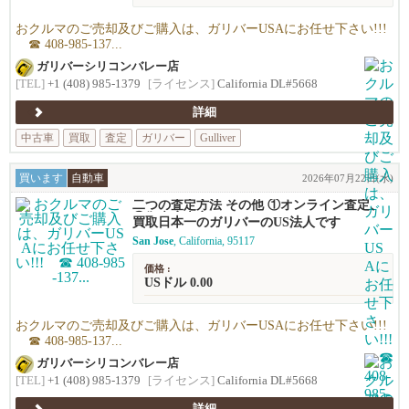
おクルマのご売却及びご購入は、ガリバーUSAにお任せ下さい!!!
☎ 408-985-137...
ガリバーシリコンバレー店
[TEL]
+1 (408) 985-1379
[ライセンス]
California DL#5668
詳細
中古車
買取
査定
ガリバー
Gulliver
買います
自動車
2026年07月22日(水)
二つの査定方法 その他 ①オンライン査定、
②御来店査定
買取日本一のガリバーのUS法人です
San Jose
, California, 95117
価格 :
USドル 0.00
おクルマのご売却及びご購入は、ガリバーUSAにお任せ下さい!!!
☎ 408-985-137...
ガリバーシリコンバレー店
[TEL]
+1 (408) 985-1379
[ライセンス]
California DL#5668