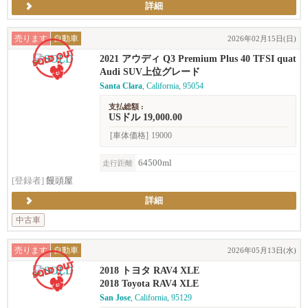
詳細
売ります
自動車
2026年02月15日(日)
2021 アウディ Q3 Premium Plus 40 TFSI quat
tro (2.0T)
Audi SUV上位グレード
Santa Clara
, California, 95054
支払総額 :
USドル 19,000.00
[車体価格]
19000
64500ml
走行距離
[登録者]
饅頭屋
詳細
中古車
売ります
自動車
2026年05月13日(水)
2018 トヨタ RAV4 XLE
2018 Toyota RAV4 XLE
San Jose
, California, 95129