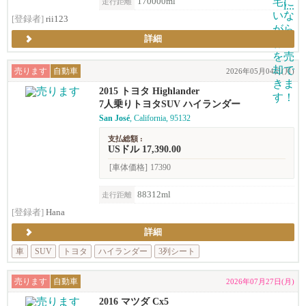
170000ml
走行距離
[登録者]
rii123
詳細
売ります
自動車
2026年05月04日(月)
2015 トヨタ Highlander
7人乗りトヨタSUV ハイランダー
San José
, California, 95132
支払総額 :
USドル 17,390.00
[車体価格]
17390
88312ml
走行距離
[登録者]
Hana
詳細
車
SUV
トヨタ
ハイランダー
3列シート
売ります
自動車
2026年07月27日(月)
2016 マツダ Cx5