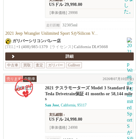
USドル 29,998.00
[車体価格]
29998
32305ml
走行距離
2021 Jeep Wrangler Unlimited Sport SがSilicon V...
ガリバーシリコンバレー店
[TEL]
+1 (408) 985-1379
[ライセンス]
California DL#5668
詳細
中古車
買取
査定
ガリバー
Gulliver
売ります
自動車
2026年07月10日(金)
2021 テスラモーターズ Model 3 Standard Ra
nge Plus
Tesla Drivetrain保証 41 months or 58,144 mile
s
San Jose
, California, 95117
支払総額 :
USドル 24,998.00
[車体価格]
24998