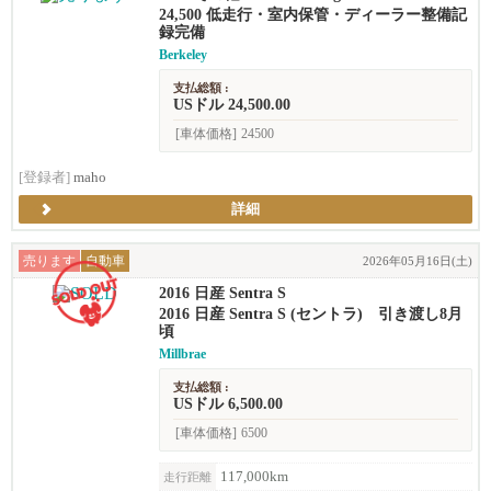
24,500 低走行・室内保管・ディーラー整備記
録完備
Berkeley
支払総額 :
USドル 24,500.00
[車体価格]
24500
[登録者]
maho
詳細
売ります
自動車
2026年05月16日(土)
2016 日産 Sentra S
2016 日産 Sentra S (セントラ) 引き渡し8月
頃
Millbrae
支払総額 :
USドル 6,500.00
[車体価格]
6500
117,000km
走行距離