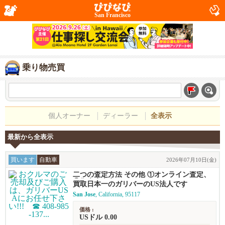
San Francisco
乗り物売買
個人オーナー
ディーラー
全表示
最新から全表示
買います
自動車
2026年07月10日(金)
二つの査定方法 その他 ①オンライン査定、
②御来店査定
買取日本一のガリバーのUS法人です
San Jose
, California, 95117
価格 :
USドル 0.00