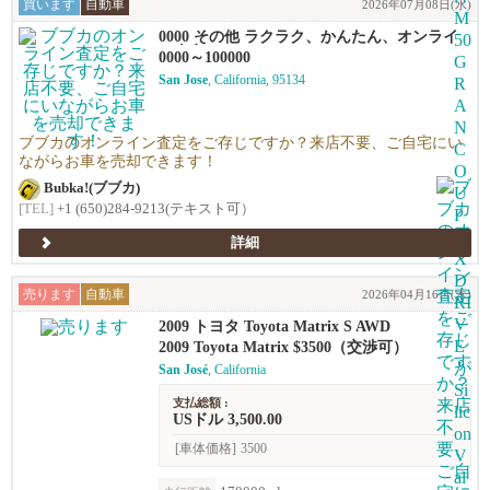
買います
自動車
2026年07月08日(水)
0000 その他 ラクラク、かんたん、オンライ
ン査定！
0000～100000
San Jose
, California, 95134
ブブカのオンライン査定をご存じですか？来店不要、ご自宅にい
ながらお車を売却できます！
Bubka!(ブブカ)
[TEL]
+1 (650)284-9213(テキスト可）
詳細
売ります
自動車
2026年04月16日(木)
2009 トヨタ Toyota Matrix S AWD
2009 Toyota Matrix $3500（交渉可）
San José
, California
支払総額 :
USドル 3,500.00
[車体価格]
3500