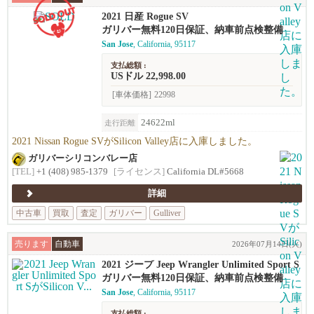
2021 日産 Rogue SV
ガリバー無料120日保証、納車前点検整備
San Jose
, California, 95117
支払総額 :
USドル 22,998.00
[車体価格]
22998
24622ml
走行距離
2021 Nissan Rogue SVがSilicon Valley店に入庫しました。
ガリバーシリコンバレー店
[TEL]
+1 (408) 985-1379
[ライセンス]
California DL#5668
詳細
中古車
買取
査定
ガリバー
Gulliver
売ります
自動車
2026年07月14日(火)
2021 ジープ Jeep Wrangler Unlimited Sport S
ガリバー無料120日保証、納車前点検整備
San Jose
, California, 95117
支払総額 :