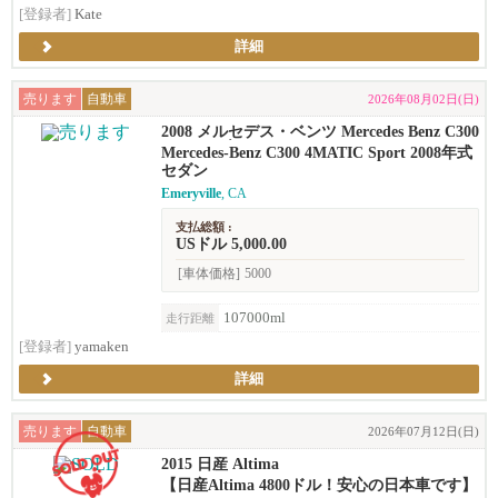
[登録者]
Kate
詳細
売ります
自動車
2026年08月02日(日)
2008 メルセデス・ベンツ Mercedes Benz C300
sport セダン
Mercedes-Benz C300 4MATIC Sport 2008年式
セダン
Emeryville
, CA
支払総額 :
USドル 5,000.00
[車体価格]
5000
107000ml
走行距離
[登録者]
yamaken
詳細
売ります
自動車
2026年07月12日(日)
2015 日産 Altima
【日産Altima 4800ドル！安心の日本車です】