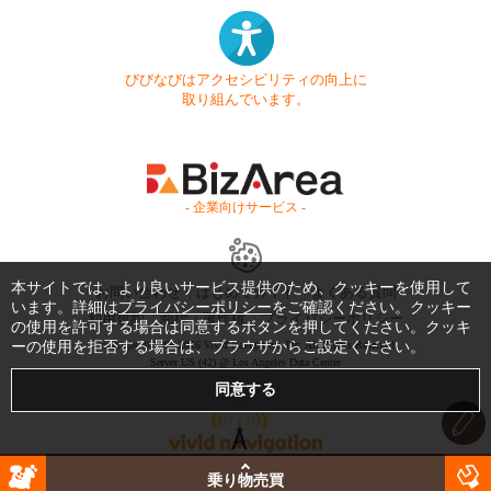
びびなびはアクセシビリティの向上に
取り組んでいます。
- 企業向けサービス -
本サイトでは、より良いサービス提供のため、クッキーを使用して
お問い合わせ
はじめてガイド
よくある質問
います。詳細は
プライバシーポリシー
をご確認ください。クッキー
利用規約
商標・著作権
プライバシーポリシー
の使用を許可する場合は同意するボタンを押してください。クッキ
Copyright © 1999-2026 Vivid Navigation, Inc. All Rights Reserved.
ーの使用を拒否する場合は、ブラウザからご設定ください。
Server US (42) @ Los Angeles Data Center
乗り物売買