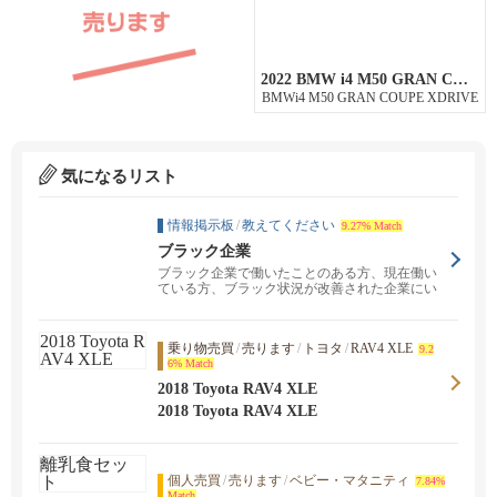
2022 BMW i4 M50 GRAN COUPE XDRIVEがSilicon Valley店に入庫しました。
BMWi4 M50 GRAN COUPE XDRIVE
気になるリスト
情報掲示板
/
教えてください
9.27% Match
ブラック企業
ブラック企業で働いたことのある方、現在働い
ている方、ブラック状況が改善された企業にい
た方、ブラック状...
乗り物売買
/
売ります
/
トヨタ
/
RAV4 XLE
9.2
6% Match
2018 Toyota RAV4 XLE
2018 Toyota RAV4 XLE
個人売買
/
売ります
/
ベビー・マタニティ
7.84%
Match