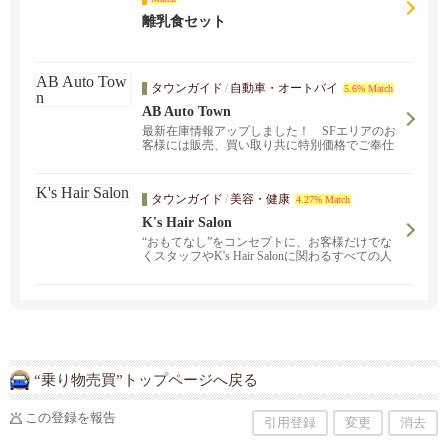
離乳食セット
タウンガイド
/
自動車・オートバイ
5.6% Match
AB Auto Town
最新在庫情報アップしました！ SFエリアのお
客様には販売、買い取り共に特別価格でご奉仕
させていただきます。 高価買取、中古車販売、
お客様のニーズにお応えしたサービスを提供い
たします。 ！
タウンガイド
/
美容・健康
4.27% Match
K's Hair Salon
“おもてなし”をコンセプトに、お客様だけでな
くスタッフやK's Hair Salonに関わるすべての人
が“居心地のいい美容室” と思えるようなサロン
を心がけています。
“乗り物売買”トップページへ戻る
この登録を報告
引用登録
変更
消去