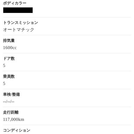
ボディカラー
トランスミッション
オートマチック
排気量
1600cc
ドア数
5
乗員数
5
車検/整備
--/--/--
走行距離
117,000km
コンディション