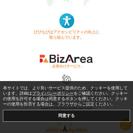
びびなびはアクセシビリティの向上に
取り組んでいます。
- 企業向けサービス -
本サイトでは、より良いサービス提供のため、クッキーを使用して
お問い合わせ
はじめてガイド
よくある質問
います。詳細は
プライバシーポリシー
をご確認ください。クッキー
利用規約
商標・著作権
プライバシーポリシー
の使用を許可する場合は同意するボタンを押してください。クッキ
ーの使用を拒否する場合は、ブラウザからご設定ください。
Copyright © 1999-2026 Vivid Navigation, Inc. All Rights Reserved.
Server US (75) @ Los Angeles Data Center