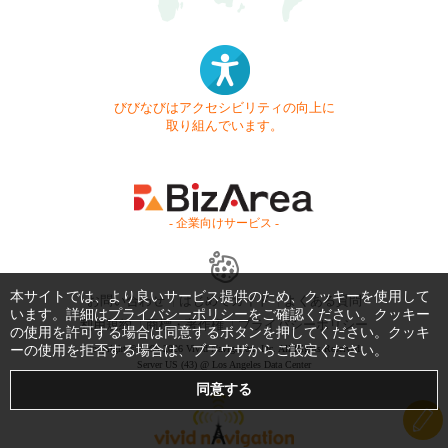
びびなびはアクセシビリティの向上に
取り組んでいます。
- 企業向けサービス -
本サイトでは、より良いサービス提供のため、クッキーを使用して
お問い合わせ
はじめてガイド
よくある質問
います。詳細は
プライバシーポリシー
をご確認ください。クッキー
利用規約
商標・著作権
プライバシーポリシー
の使用を許可する場合は同意するボタンを押してください。クッキ
ーの使用を拒否する場合は、ブラウザからご設定ください。
Copyright © 1999-2026 Vivid Navigation, Inc. All Rights Reserved.
Server US (43) @ Los Angeles Data Center