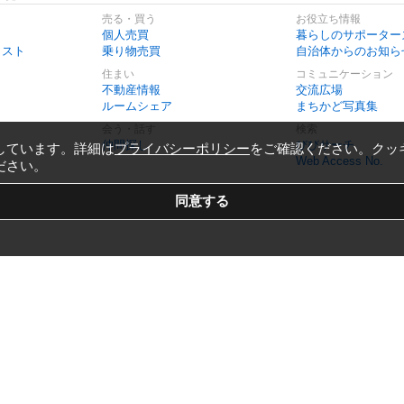
売る・買う
お役立ち情報
個人売買
暮らしのサポーター
リスト
乗り物売買
自治体からのお知ら
住まい
コミュニケーション
不動産情報
交流広場
ルームシェア
まちかど写真集
会う・話す
検索
仲間探し
びびサーチ
しています。詳細は
プライバシーポリシー
をご確認ください。クッ
Web Access No.
ださい。