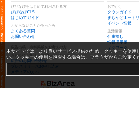
びびなびをはじめて利用される方
おでかけ
びびなびCLS
タウンガイド
はじめてガイド
まちかどホット
イベント情報
わからないことがあったら
よくある質問
生活情報
お問い合わせ
仕事探し
情報掲示板
広告出稿・有料掲載をお考えの方
ギグワーク
本サイトでは、より良いサービス提供のため、クッキーを使用
お気軽にご相談・お問い合わせ下さい
い。クッキーの使用を拒否する場合は、ブラウザからご設定く
広告のお問い合わせ
プレスリリースお申し込み
メディアの方へ