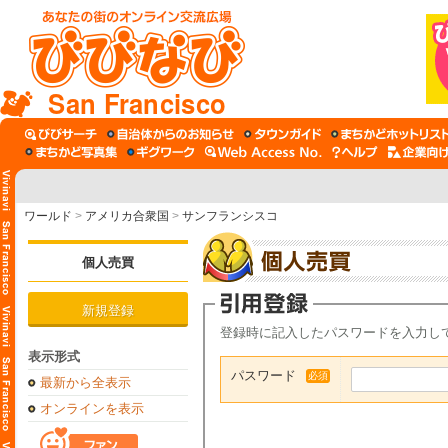
San Francisco
ワールド
>
アメリカ合衆国
>
サンフランシスコ
個人売買
新規登録
登録時に記入したパスワードを入力し
表示形式
パスワード
必須
最新から全表示
オンラインを表示