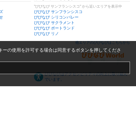
"びびなび サンフランシスコ" から近いエリアを表示中
ズ
びびなび サンフランシスコ
せ
びびなび シリコンバレー
びびなび サクラメント
びびなび ポートランド
びびなび リノ
他エリアのびびなびはこちらから
キーの使用を許可する場合は同意するボタンを押してくださ
びびなびはアクセシビリティの向上に取り組ん
でいます。
日本語
English
español
ภาษาไทย
한국어
中文
PC版
スマートフォン版