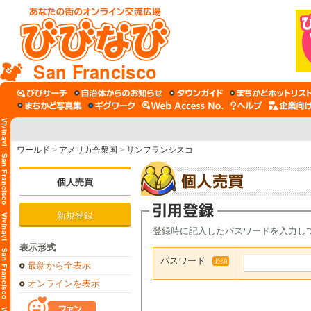
San Francisco
ワールド
>
アメリカ合衆国
>
サンフランシスコ
個人売買
新規登録
登録時に記入したパスワードを入力し
表示形式
パスワード
必須
最新から全表示
オンラインを表示