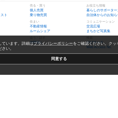
売る・買う
お役立ち情報
個人売買
暮らしのサポーター
リスト
乗り物売買
自治体からのお知ら
住まい
コミュニケーション
不動産情報
交流広場
ルームシェア
まちかど写真集
会う・話す
検索
仲間探し
びびサーチ
しています。詳細は
プライバシーポリシー
をご確認ください。クッ
Web Access No.
ださい。