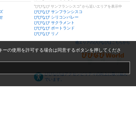
"びびなび サンフランシスコ" から近いエリアを表示中
ズ
びびなび サンフランシスコ
せ
びびなび シリコンバレー
びびなび サクラメント
びびなび ポートランド
びびなび リノ
他エリアのびびなびはこちらから
キーの使用を許可する場合は同意するボタンを押してくださ
びびなびはアクセシビリティの向上に取り組ん
でいます。
日本語
English
español
ภาษาไทย
한국어
中文
PC版
スマートフォン版