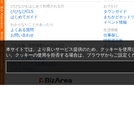
びびなびをはじめて利用される方
おでかけ
びびなびCLS
タウンガイド
はじめてガイド
まちかどホット
イベント情報
わからないことがあったら
よくある質問
生活情報
お問い合わせ
仕事探し
情報掲示板
広告出稿・有料掲載をお考えの方
ギグワーク
本サイトでは、より良いサービス提供のため、クッキーを使用
お気軽にご相談・お問い合わせ下さい
い。クッキーの使用を拒否する場合は、ブラウザからご設定く
広告のお問い合わせ
プレスリリースお申し込み
メディアの方へ