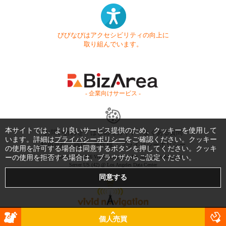
びびなびはアクセシビリティの向上に
取り組んでいます。
- 企業向けサービス -
本サイトでは、より良いサービス提供のため、クッキーを使用して
お問い合わせ
はじめてガイド
よくある質問
います。詳細は
プライバシーポリシー
をご確認ください。クッキー
利用規約
商標・著作権
プライバシーポリシー
の使用を許可する場合は同意するボタンを押してください。クッキ
ーの使用を拒否する場合は、ブラウザからご設定ください。
Copyright © 1999-2026 Vivid Navigation, Inc. All Rights Reserved.
Server US (42) @ Los Angeles Data Center
個人売買