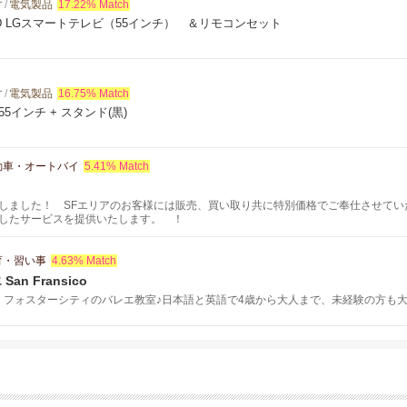
す
/
電気製品
17.22% Match
HD LGスマートテレビ（55インチ） ＆リモコンセット
す
/
電気製品
16.75% Match
TV 55インチ + スタンド(黒)
動車・オートバイ
5.41% Match
しました！ SFエリアのお客様には販売、買い取り共に特別価格でご奉仕させてい
したサービスを提供いたします。 ！
育・習い事
4.63% Match
n Fransico
・フォスターシティのバレエ教室♪日本語と英語で4歳から大人まで、未経験の方も