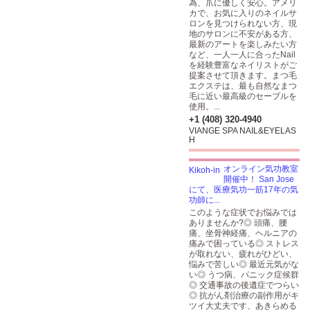
為、爪に優しく安心。アメリ
カで、お気に入りのネイルサ
ロンを見つけられない方、現
地のサロンに不安がある方、
最新のアートを楽しみたい方
など、一人一人に合ったNail
を経験豊富なネイリストがご
提案させて頂きます。まつ毛
エクステは、最も自然なまつ
毛に近い最高級のセーブルを
使用。...
+1 (408) 320-4940
VIANGE SPA NAIL&EYELAS
H
オンライン気功教室
開催中！ San Jose
にて、医療気功一筋17年の気
功師に...
このような症状でお悩みでは
ありませんか?◎ 頭痛、腰
痛、坐骨神経痛、ヘルニアの
痛みで困っている◎ ストレス
が取れない、疲れがひどい、
悩みで苦しい◎ 最近元気がな
い◎ うつ病、パニック症候群
◎ 交通事故の後遺症でつらい
◎ 抗がん剤治療の副作用がキ
ツイ大丈夫です、あきらめる