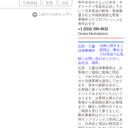
和牛弁当やどんぶり弁当・モ
引用登録
変更
消去
チドーナツ等是非お試し下さ
い！日本直送の鮮魚・刺身厳
このページのトップへ
選された牛精肉新鮮な野菜・
果物作りたてのフレッシュな
寿司おすす...
+1 (510) 399-4832
Osaka Marketplace
法律に関するご
質問は、弊社ま
で日本語でお気
軽にお問い合わせください。
会社法、移民...
広田・工藤法律事務所は、お
客様のご相談に親身に対応
し、それぞれのニーズに合わ
せた法律業務を提供しており
ます。長年の経験を生かし、
お客様に様々な分野の法律ア
ドバイスをさせていただいて
おります。お客様も個人のお
客様から多国籍企業のお客様
まで、幅広い分野の方々から
ご相談を受けて参りました。
弊社事務所はカリフォルニア
州サンフランシスコ市内にあ
り、日本語と英語の両言語で