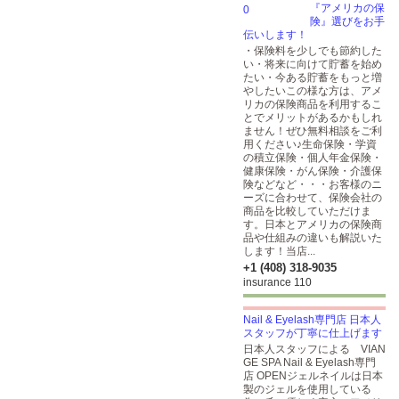
『アメリカの保
険』選びをお手
伝いします！
・保険料を少しでも節約した
い・将来に向けて貯蓄を始め
たい・今ある貯蓄をもっと増
やしたいこの様な方は、アメ
リカの保険商品を利用するこ
とでメリットがあるかもしれ
ません！ぜひ無料相談をご利
用ください♪生命保険・学資
の積立保険・個人年金保険・
健康保険・がん保険・介護保
険などなど・・・お客様のニ
ーズに合わせて、保険会社の
商品を比較していただけま
す。日本とアメリカの保険商
品や仕組みの違いも解説いた
します！当店...
+1 (408) 318-9035
insurance 110
Nail & Eyelash専門店 日本人
スタッフが丁寧に仕上げます
日本人スタッフによる VIAN
GE SPA Nail & Eyelash専門
店 OPENジェルネイルは日本
製のジェルを使用している