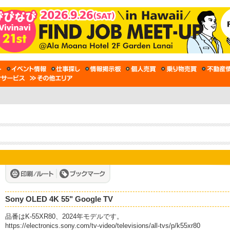
Sony OLED 4K 55" Google TV
品番はK-55XR80、2024年モデルです。
https://electronics.sony.com/tv-video/televisions/all-tvs/p/k55xr80