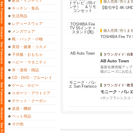
家具・インテリア
個人売買
/
売りま
【取引中】4K U
キッチン・食品
生活用品
レディースウェア
個人売買
/
売りま
メンズウェア
TOSHIBA Fire 
靴・バック・小物
美容・健康・コスメ
子供服・おもちゃ
タウンガイド
/
自
AB Auto Town
ベビー・マタニティ
最新在庫情報アップ
本・漫画・雑誌
様のニーズにお応え
CD・DVD・ブルーレイ
ゲーム・ホビー
タウンガイド
/
教
モニーク・バレエ Sa
スポーツ・アウトドア
♪サンフランシスコ
チケット・クーポン
楽器・機材
ペット用品
その他