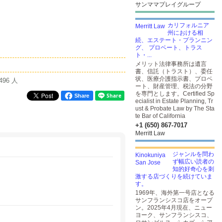
サンママプレイグループ
カリフォルニア
州における相
続、エステート・プランニン
グ、 プロベート、トラス
ト・...
メリット法律事務所は遺言
書、信託（トラスト）、委任
状、医療介護指示書、プロベ
496 人
ート、財産管理、税法の分野
を専門とします。Certified Sp
Share
ecialist in Estate Planning, Tr
ust & Probate Law by The Sta
te Bar of California
+1 (650) 867-7017
Merritt Law
ジャンルを問わ
ず幅広い読者の
知的好奇心を刺
激する店づくりを続けていま
す。
1969年、海外第一号店となる
サンフランシスコ店をオープ
ン。2025年4月現在、ニュー
ヨーク、サンフランシスコ、