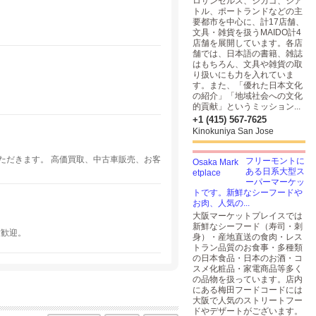
ロサンゼルス、シカゴ、シア
トル、ポートランドなどの主
要都市を中心に、計17店舗、
文具・雑貨を扱うMAIDO計4
店舗を展開しています。各店
舗では、日本語の書籍、雑誌
はもちろん、文具や雑貨の取
り扱いにも力を入れていま
す。また、「優れた日本文化
の紹介」「地域社会への文化
的貢献」というミッション...
+1 (415) 567-7625
Kinokuniya San Jose
ただきます。 高価買取、中古車販売、お客
フリーモントに
ある日系大型ス
ーパーマーケッ
トです。新鮮なシーフードや
お肉、人気の...
大阪マーケットプレイスでは
新鮮なシーフード（寿司・刺
大歓迎。
身）・産地直送の食肉・レス
トラン品質のお食事・多種類
の日本食品・日本のお酒・コ
スメ化粧品・家電商品等多く
の品物を扱っています。店内
にある梅田フードコードには
大阪で人気のストリートフー
ドやデザートがございます。