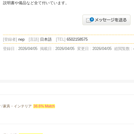
説明書や備品など全て付いています。
[登録者]
nep
[言語]
日本語
[TEL]
6502158575
登録日 :
2026/04/05
掲載日 :
2026/04/05
変更日 :
2026/04/05
総閲覧数 :
す
/
家具・インテリア
36.6% Match