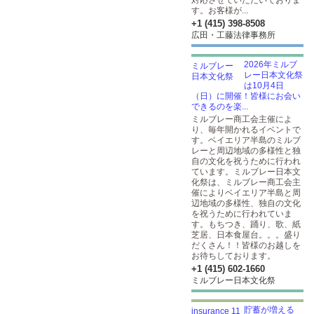
対応させていただいておりま
す。お客様が...
+1 (415) 398-8508
広田・工藤法律事務所
2026年ミルブ
レー日本文化祭
は10月4日
（日）に開催！皆様にお会い
できるのを楽...
ミルブレー商工会主催によ
り、毎年開かれるイベントで
す。ベイエリア半島のミルブ
レーと周辺地域の多様性と独
自の文化を祝うために行われ
ています。ミルブレー日本文
化祭は、ミルブレー商工会主
催によりベイエリア半島と周
辺地域の多様性、独自の文化
を祝うために行われていま
す。もちつき、踊り、歌、紙
芝居、日本食屋台。。。盛り
だくさん！！皆様のお越しを
お待ちしております。
+1 (415) 602-1660
ミルブレー日本文化祭
貯蓄が増える