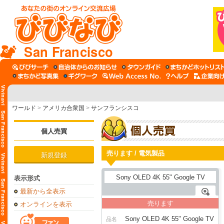
San Francisco
ワールド
>
アメリカ合衆国
>
サンフランシスコ
個人売買
売ります / 電気製品
新規登録
表示形式
最新から全表示
売ります
オンラインを表示
Sony OLED 4K 55" Google TV
品名