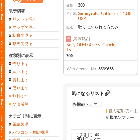
300
価格
表示切替
Sunnyvale
, California, 94085
所在地
USA
リストで見る
取りに来られる方のみ
マップで見る
配送
写真で見る
売
[電気製品]
動画で見る
Sony OLED 4K 55" Google
TV
種類別に表示
300
売ります
Web Access No.
3539653
買います
貸します
借ります
気になるリスト
無料です
交換希望
個人売買
/
売りま
カテゴリ別に表示
多機能ソファー
電気製品
パソコン・周辺機器