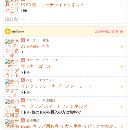
IKEA 棚 キッチンキャビネット
100
[登録者]
Sho
millbrae
2026年08月07日(金)
売
キッチン・食品
ZeroWater 本体
3
売
スポーツ・アウトドア
サッカーゴール
5ドル
売
ベビー・マタニティ
イングリッシーナ ブースターシート
5ドル
売
パソコン・周辺機器
カーグッズ スマートフォンホルダー
1ドル(他のものを購入の方は無料で...
売
生活用品
Bento キッズ用お弁当 大人用弁当 ピックやおかずカップ他