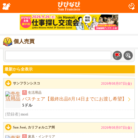
San Francisco
個人売買
最新から全表示
サンフランシスコ
2026年08月07日(金)
売
生活用品
バスチェア【最終出品8月14日までにお渡し希望】
5ドル
[登録者]
mori
San José, カリフォルニア州
2026年08月07日(金)
売
家具・インテリア