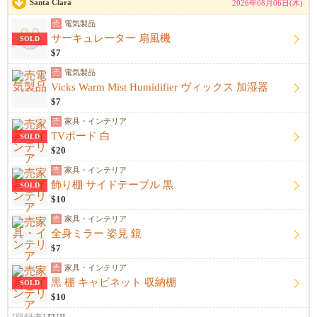
Santa Clara
2026年08月06日(木)
売
電気製品
サーキュレーター 扇風機
SOLD
$7
売
電気製品
Vicks Warm Mist Humidifier ヴィックス 加湿器
$7
売
家具・インテリア
TVボード 白
SOLD
$20
売
家具・インテリア
飾り棚 サイドテーブル 黒
SOLD
$10
売
家具・インテリア
全身ミラー 姿見 鏡
$7
売
家具・インテリア
黒 棚 キャビネット 収納棚
SOLD
$10