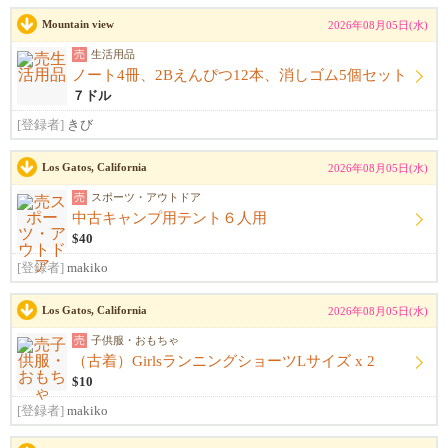
Mountain view
2026年08月05日(水)
売
生活用品
ノート4冊、2Bえんぴつ12本、消しゴム5個セット
７ドル
[登録者]
きび
Los Gatos, California
2026年08月05日(水)
売
スポーツ・アウトドア
中古キャンプ用テント６人用
$40
[登録者]
makiko
Los Gatos, California
2026年08月05日(水)
売
子供服・おもちゃ
（古着）GirlsランニングショーツLサイズ x 2
$10
[登録者]
makiko