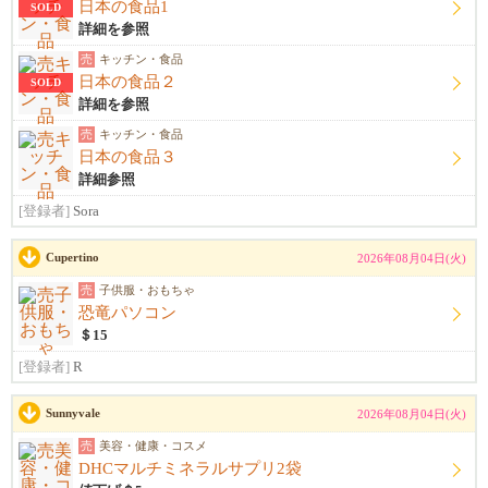
日本の食品1
SOLD
詳細を参照
売
キッチン・食品
日本の食品２
SOLD
詳細を参照
売
キッチン・食品
日本の食品３
詳細参照
[登録者]
Sora
Cupertino
2026年08月04日(火)
売
子供服・おもちゃ
恐竜パソコン
＄15
[登録者]
R
Sunnyvale
2026年08月04日(火)
売
美容・健康・コスメ
DHCマルチミネラルサプリ2袋