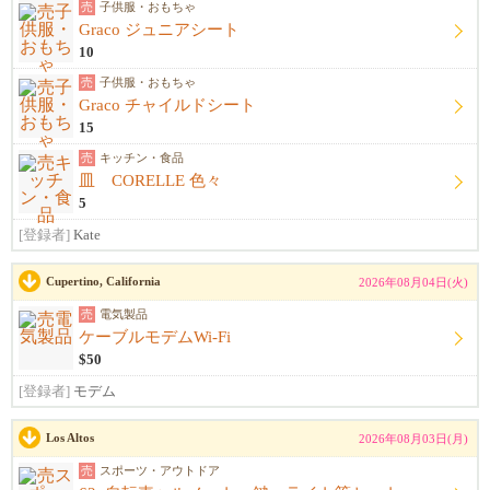
売
子供服・おもちゃ
Graco ジュニアシート
10
売
子供服・おもちゃ
Graco チャイルドシート
15
売
キッチン・食品
皿 CORELLE 色々
5
[登録者]
Kate
Cupertino, California
2026年08月04日(火)
売
電気製品
ケーブルモデムWi-Fi
$50
[登録者]
モデム
Los Altos
2026年08月03日(月)
売
スポーツ・アウトドア