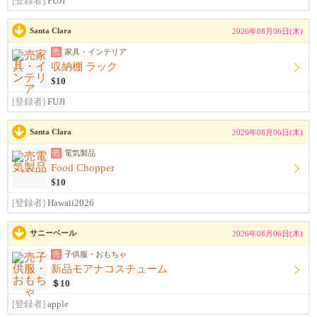
[登録者]
FUJI
Santa Clara
2026年08月06日(木)
売
家具・インテリア
収納棚 ラック
$10
[登録者]
FUJI
Santa Clara
2026年08月06日(木)
売
電気製品
Food Chopper
$10
[登録者]
Hawaii2026
サニーベール
2026年08月06日(木)
売
子供服・おもちゃ
新品モアナコスチューム
＄10
[登録者]
apple