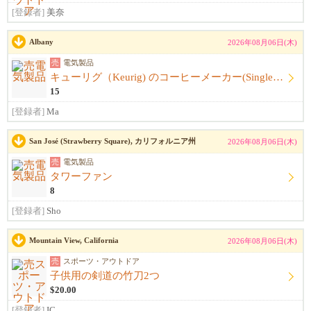
[登録者]
美奈
Albany
2026年08月06日(木)
売
電気製品
キューリグ（Keurig) のコーヒーメーカー(Single Serve Coffee) Maker
15
[登録者]
Ma
San José (Strawberry Square), カリフォルニア州
2026年08月06日(木)
売
電気製品
タワーファン
8
[登録者]
Sho
Mountain View, California
2026年08月06日(木)
売
スポーツ・アウトドア
子供用の剣道の竹刀2つ
$20.00
[登録者]
IC