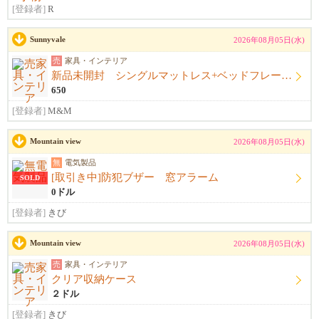
[登録者]
R
Sunnyvale
2026年08月05日(水)
売
家具・インテリア
新品未開封 シングルマットレス+ベッドフレーム+シーツ
650
[登録者]
M&M
Mountain view
2026年08月05日(水)
無
電気製品
[取引き中]防犯ブザー 窓アラーム
SOLD
0ドル
[登録者]
きび
Mountain view
2026年08月05日(水)
売
家具・インテリア
クリア収納ケース
２ドル
[登録者]
きび