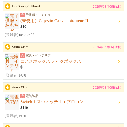
Los Gatos, California
2026年08月06日(木)
売
子供服・おもちゃ
(未使用）Capezio Canvas pirouette II
$10
[登録者]
makiko28
Santa Clara
2026年08月06日(木)
売
家具・インテリア
コスメボックス メイクボックス
$5
[登録者]
FUJI
Santa Clara
2026年08月06日(木)
売
電気製品
Switch 1 スウィッチ１＋プロコン
$110
[登録者]
FUJI