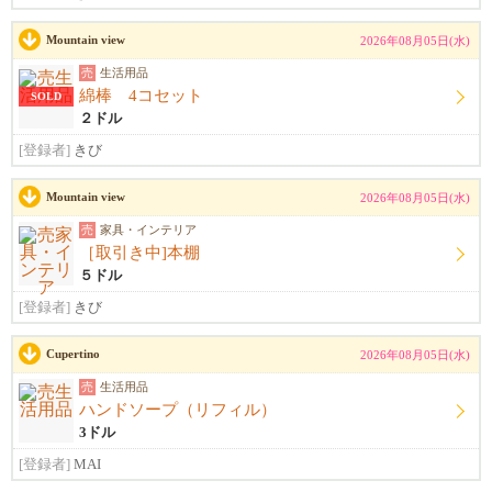
Mountain view
2026年08月05日(水)
売
生活用品
綿棒 4コセット
SOLD
２ドル
[登録者]
きび
Mountain view
2026年08月05日(水)
売
家具・インテリア
［取引き中]本棚
５ドル
[登録者]
きび
Cupertino
2026年08月05日(水)
売
生活用品
ハンドソープ（リフィル）
3ドル
[登録者]
MAI