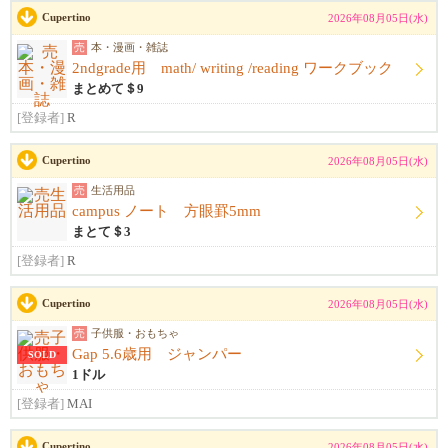
Cupertino
2026年08月05日(水)
売
本・漫画・雑誌
2ndgrade用 math/ writing /reading ワークブック
まとめて＄9
[登録者]
R
Cupertino
2026年08月05日(水)
売
生活用品
campus ノート 方眼罫5mm
まとて＄3
[登録者]
R
Cupertino
2026年08月05日(水)
売
子供服・おもちゃ
Gap 5.6歳用 ジャンパー
SOLD
1ドル
[登録者]
MAI
Cupertino
2026年08月05日(水)