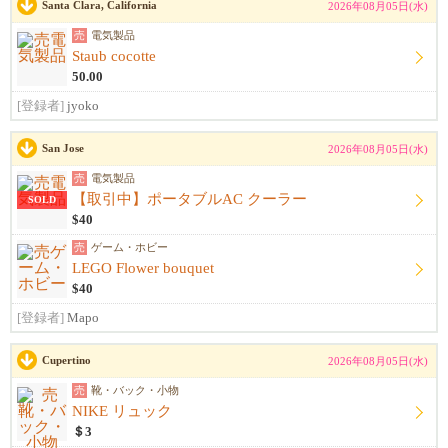
Santa Clara, California
2026年08月05日(水)
売
電気製品
Staub cocotte
50.00
[登録者]
jyoko
San Jose
2026年08月05日(水)
売
電気製品
【取引中】ポータブルAC クーラー
SOLD
$40
売
ゲーム・ホビー
LEGO Flower bouquet
$40
[登録者]
Mapo
Cupertino
2026年08月05日(水)
売
靴・バック・小物
NIKE リュック
＄3