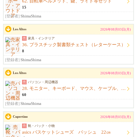
62. 自転車ヘルメット、鍵、ライト等セット
15
[登録者]
ShimaShima
Los Altos
2026年08月03日(月)
売
家具・インテリア
36. プラスチック製書類チェスト（レターケース）
8
[登録者]
ShimaShima
Los Altos
2026年08月03日(月)
売
パソコン・周辺機器
28. モニター、キーボード、マウス、ケーブル、アームレスト一式
60
[登録者]
ShimaShima
Cupertino
2026年08月03日(月)
売
靴・バック・小物
asics バスケットシューズ バッシュ 22㎝