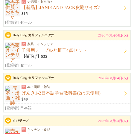
売
子供服・おもちゃ
【新品】JANIE AND JACK皮靴サイズ7
$15
[登録者]
セール
Daly City, カリフォルニア州
2026年08月04日(火)
売
家具・インテリア
子供用テーブルと椅子4点セット
【値下げ】$35
[登録者]
セール
Daly City, カリフォルニア州
2026年08月04日(火)
売
本・漫画・雑誌
げんき1-2日本語学習教科書(2は未使用)
$40
[登録者]
日本語
クパチーノ
2026年08月04日(火)
売
キッチン・食品