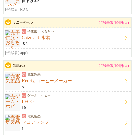
値下げ＄5
[登録者]
RAN
サニーベール
2026年08月04日(火)
売
子供服・おもちゃ
Cat&Jack 水着
＄3
[登録者]
apple
Millbrae
2026年08月04日(火)
売
電気製品
Keurig コーヒーメーカー
5
売
ゲーム・ホビー
LEGO
10
売
電気製品
フロアランプ
1