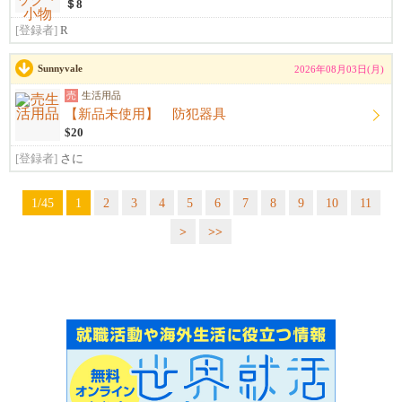
＄8
[登録者]
R
Sunnyvale
2026年08月03日(月)
売
生活用品
【新品未使用】 防犯器具
$20
[登録者]
さに
1/45
1
2
3
4
5
6
7
8
9
10
11
>
>>