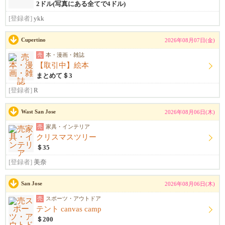
2ドル(写真にある全てで4ドル)
[登録者]
ykk
Cupertino
2026年08月07日(金)
売
本・漫画・雑誌
【取引中】絵本
まとめて＄3
[登録者]
R
Wast San Jose
2026年08月06日(木)
売
家具・インテリア
クリスマスツリー
＄35
[登録者]
美奈
San Jose
2026年08月06日(木)
売
スポーツ・アウトドア
テント canvas camp
＄200