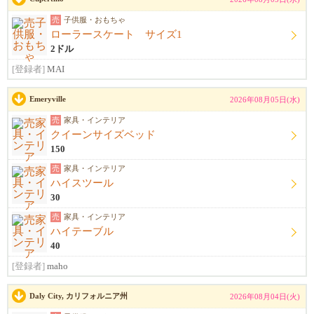
売
子供服・おもちゃ
ローラースケート サイズ1
2ドル
[登録者]
MAI
Emeryville
2026年08月05日(水)
売
家具・インテリア
クイーンサイズベッド
150
売
家具・インテリア
ハイスツール
30
売
家具・インテリア
ハイテーブル
40
[登録者]
maho
Daly City, カリフォルニア州
2026年08月04日(火)