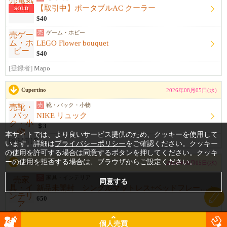
【取引中】ポータブルAC クーラー
SOLD
$40
売
ゲーム・ホビー
LEGO Flower bouquet
$40
[登録者]
Mapo
Cupertino
2026年08月05日(水)
売
靴・バック・小物
NIKE リュック
＄3
本サイトでは、より良いサービス提供のため、クッキーを使用して
[登録者]
R
います。詳細は
プライバシーポリシー
をご確認ください。クッキー
の使用を許可する場合は同意するボタンを押してください。クッキ
ーの使用を拒否する場合は、ブラウザからご設定ください。
Sunnyvale
2026年08月05日(水)
売
家具・インテリア
新品未開封 シングルマットレス+ベッドフレーム+シーツ
650
[登録者]
M&M
個人売買