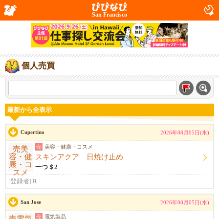
San Francisco
個人売買
最新から全表示
Cupertino
2026年08月05日(水)
売
美容・健康・コスメ
スキンアクア 日焼け止め
一つ＄2
[登録者]
R
San Jose
2026年08月05日(水)
売
電気製品