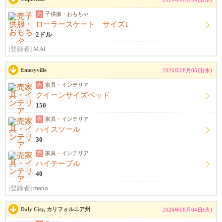
売
子供服・おもちゃ
ローラースケート サイズ1
2ドル
[登録者]
MAI
Emeryville
2026年08月05日(水)
売
家具・インテリア
クイーンサイズベッド
150
売
家具・インテリア
ハイスツール
30
売
家具・インテリア
ハイテーブル
40
[登録者]
maho
Daly City, カリフォルニア州
2026年08月04日(火)