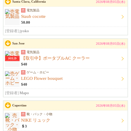
Santa Clara, California
2026年08月05日(水)
売
電気製品
Staub cocotte
50.00
[登録者]
jyoko
San Jose
2026年08月05日(水)
売
電気製品
【取引中】ポータブルAC クーラー
SOLD
$40
売
ゲーム・ホビー
LEGO Flower bouquet
$40
[登録者]
Mapo
Cupertino
2026年08月05日(水)
売
靴・バック・小物
NIKE リュック
＄3