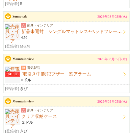
[登録者]
R
Sunnyvale
2026年08月05日(水)
売
家具・インテリア
新品未開封 シングルマットレス+ベッドフレーム+シーツ
650
[登録者]
M&M
Mountain view
2026年08月05日(水)
無
電気製品
[取引き中]防犯ブザー 窓アラーム
SOLD
0ドル
[登録者]
きび
Mountain view
2026年08月05日(水)
売
家具・インテリア
クリア収納ケース
２ドル
[登録者]
きび