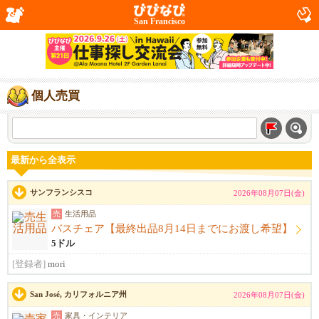
San Francisco
個人売買
最新から全表示
サンフランシスコ
2026年08月07日(金)
売
生活用品
バスチェア【最終出品8月14日までにお渡し希望】
5ドル
[登録者]
mori
San José, カリフォルニア州
2026年08月07日(金)
売
家具・インテリア