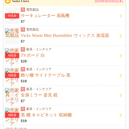
Santa Clara
2026年08月06日(木)
売
電気製品
サーキュレーター 扇風機
SOLD
$7
売
電気製品
Vicks Warm Mist Humidifier ヴィックス 加湿器
$7
売
家具・インテリア
TVボード 白
SOLD
$20
売
家具・インテリア
飾り棚 サイドテーブル 黒
SOLD
$10
売
家具・インテリア
全身ミラー 姿見 鏡
$7
売
家具・インテリア
黒 棚 キャビネット 収納棚
SOLD
$10