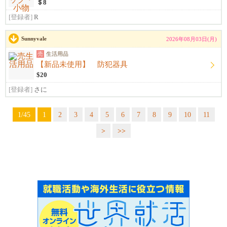
＄8
[登録者]
R
Sunnyvale
2026年08月03日(月)
売
生活用品
【新品未使用】 防犯器具
$20
[登録者]
さに
1/45
1
2
3
4
5
6
7
8
9
10
11
>
>>