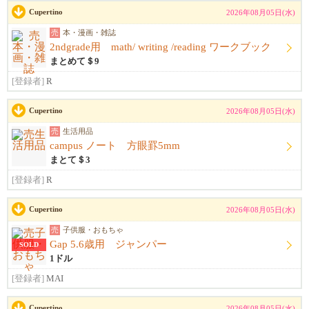
Cupertino
2026年08月05日(水)
売
本・漫画・雑誌
2ndgrade用 math/ writing /reading ワークブック
まとめて＄9
[登録者]
R
Cupertino
2026年08月05日(水)
売
生活用品
campus ノート 方眼罫5mm
まとて＄3
[登録者]
R
Cupertino
2026年08月05日(水)
売
子供服・おもちゃ
Gap 5.6歳用 ジャンパー
SOLD
1ドル
[登録者]
MAI
Cupertino
2026年08月05日(水)