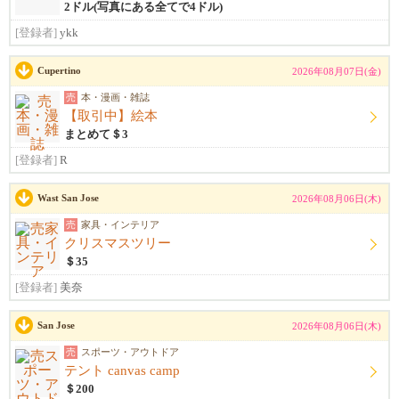
2ドル(写真にある全てで4ドル)
[登録者]
ykk
Cupertino
2026年08月07日(金)
売
本・漫画・雑誌
【取引中】絵本
まとめて＄3
[登録者]
R
Wast San Jose
2026年08月06日(木)
売
家具・インテリア
クリスマスツリー
＄35
[登録者]
美奈
San Jose
2026年08月06日(木)
売
スポーツ・アウトドア
テント canvas camp
＄200