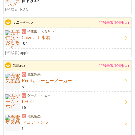
値下げ＄5
[登録者]
RAN
サニーベール
2026年08月04日(火)
売
子供服・おもちゃ
Cat&Jack 水着
＄3
[登録者]
apple
Millbrae
2026年08月04日(火)
売
電気製品
Keurig コーヒーメーカー
5
売
ゲーム・ホビー
LEGO
10
売
電気製品
フロアランプ
1