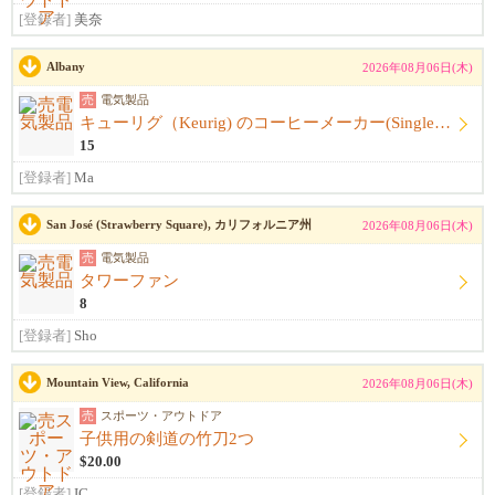
[登録者]
美奈
Albany
2026年08月06日(木)
売
電気製品
キューリグ（Keurig) のコーヒーメーカー(Single Serve Coffee) Maker
15
[登録者]
Ma
San José (Strawberry Square), カリフォルニア州
2026年08月06日(木)
売
電気製品
タワーファン
8
[登録者]
Sho
Mountain View, California
2026年08月06日(木)
売
スポーツ・アウトドア
子供用の剣道の竹刀2つ
$20.00
[登録者]
IC