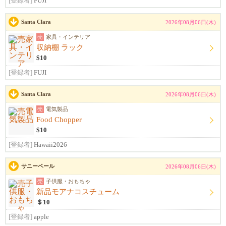
[登録者]
FUJI
Santa Clara
2026年08月06日(木)
売
家具・インテリア
収納棚 ラック
$10
[登録者]
FUJI
Santa Clara
2026年08月06日(木)
売
電気製品
Food Chopper
$10
[登録者]
Hawaii2026
サニーベール
2026年08月06日(木)
売
子供服・おもちゃ
新品モアナコスチューム
＄10
[登録者]
apple