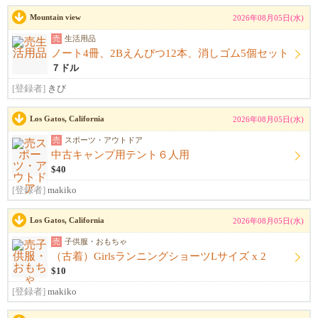
Mountain view
2026年08月05日(水)
売
生活用品
ノート4冊、2Bえんぴつ12本、消しゴム5個セット
７ドル
[登録者]
きび
Los Gatos, California
2026年08月05日(水)
売
スポーツ・アウトドア
中古キャンプ用テント６人用
$40
[登録者]
makiko
Los Gatos, California
2026年08月05日(水)
売
子供服・おもちゃ
（古着）GirlsランニングショーツLサイズ x 2
$10
[登録者]
makiko