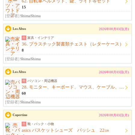
62. 自転車ヘルメット、鍵、ライト等セット
15
[登録者]
ShimaShima
Los Altos
2026年08月03日(月)
売
家具・インテリア
36. プラスチック製書類チェスト（レターケース）
8
[登録者]
ShimaShima
Los Altos
2026年08月03日(月)
売
パソコン・周辺機器
28. モニター、キーボード、マウス、ケーブル、アームレスト一式
60
[登録者]
ShimaShima
Cupertino
2026年08月03日(月)
売
靴・バック・小物
asics バスケットシューズ バッシュ 22㎝