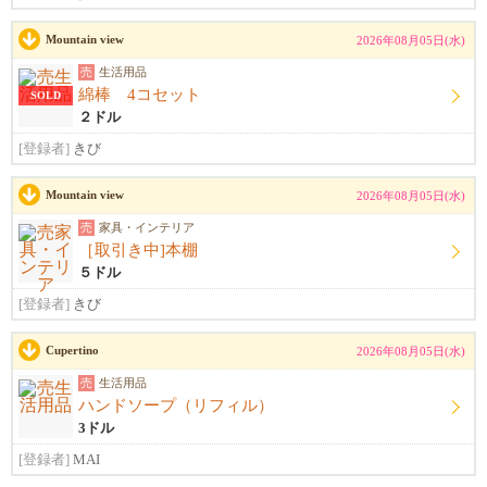
Mountain view
2026年08月05日(水)
売
生活用品
綿棒 4コセット
SOLD
２ドル
[登録者]
きび
Mountain view
2026年08月05日(水)
売
家具・インテリア
［取引き中]本棚
５ドル
[登録者]
きび
Cupertino
2026年08月05日(水)
売
生活用品
ハンドソープ（リフィル）
3ドル
[登録者]
MAI