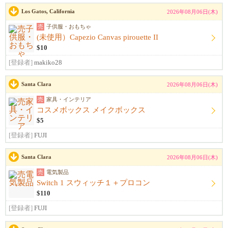
Los Gatos, California
2026年08月06日(木)
売
子供服・おもちゃ
(未使用）Capezio Canvas pirouette II
$10
[登録者]
makiko28
Santa Clara
2026年08月06日(木)
売
家具・インテリア
コスメボックス メイクボックス
$5
[登録者]
FUJI
Santa Clara
2026年08月06日(木)
売
電気製品
Switch 1 スウィッチ１＋プロコン
$110
[登録者]
FUJI