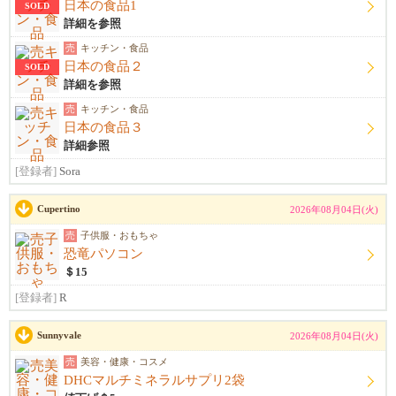
日本の食品1
SOLD
詳細を参照
売
キッチン・食品
日本の食品２
SOLD
詳細を参照
売
キッチン・食品
日本の食品３
詳細参照
[登録者]
Sora
Cupertino
2026年08月04日(火)
売
子供服・おもちゃ
恐竜パソコン
＄15
[登録者]
R
Sunnyvale
2026年08月04日(火)
売
美容・健康・コスメ
DHCマルチミネラルサプリ2袋