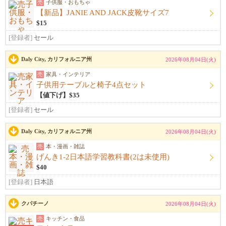
売
子供服・おもちゃ
【新品】JANIE AND JACK皮靴サイズ7
$15
[登録者]
セール
Daly City, カリフォルニア州
2026年08月04日(火)
売
家具・インテリア
子供用テーブルと椅子4点セット
【値下げ】$35
[登録者]
セール
Daly City, カリフォルニア州
2026年08月04日(火)
売
本・漫画・雑誌
げんき1-2日本語学習教科書(2は未使用)
$40
[登録者]
日本語
クパチーノ
2026年08月04日(火)
売
キッチン・食品