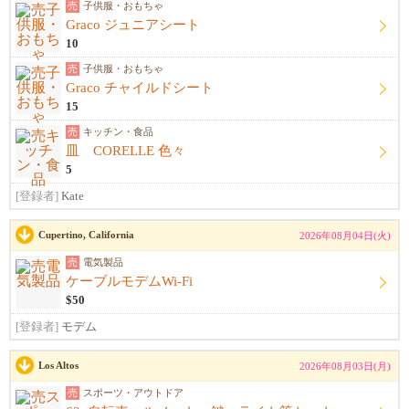
売
子供服・おもちゃ
Graco ジュニアシート
10
売
子供服・おもちゃ
Graco チャイルドシート
15
売
キッチン・食品
皿 CORELLE 色々
5
[登録者]
Kate
Cupertino, California
2026年08月04日(火)
売
電気製品
ケーブルモデムWi-Fi
$50
[登録者]
モデム
Los Altos
2026年08月03日(月)
売
スポーツ・アウトドア