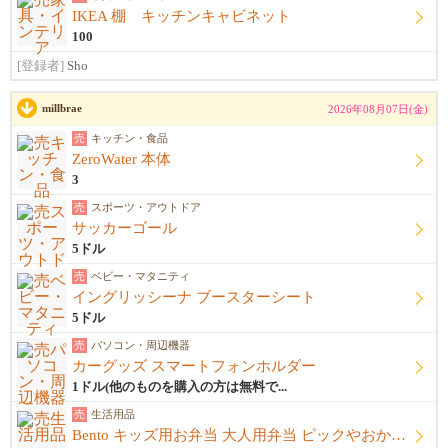
IKEA 棚 キッチンキャビネット
100
[登録者]
Sho
millbrae
2026年08月07日(金)
売
キッチン・食品
ZeroWater 本体
3
売
スポーツ・アウトドア
サッカーゴール
5ドル
売
ベビー・マタニティ
イングリッシーナ ブースターシート
5ドル
売
パソコン・周辺機器
カーグッズ スマートフォンホルダー
1ドル(他のものを購入の方は無料で...
売
生活用品
Bento キッズ用お弁当 大人用弁当 ピックやおかずカップ他