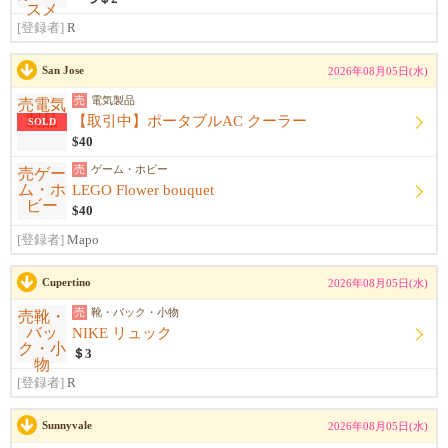
[登録者]
R
San Jose
2026年08月05日(水)
売
電気製品
【取引中】ポータブルAC クーラー
SOLD
$40
売
ゲーム・ホビー
LEGO Flower bouquet
$40
[登録者]
Mapo
Cupertino
2026年08月05日(水)
売
靴・バック・小物
NIKE リュック
＄3
[登録者]
R
Sunnyvale
2026年08月05日(水)