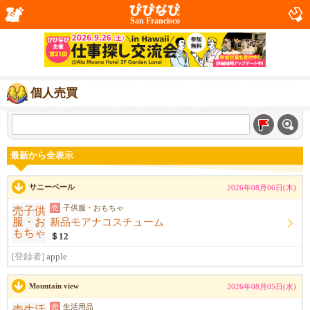
San Francisco
個人売買
最新から全表示
サニーベール
2026年08月06日(木)
売
子供服・おもちゃ
新品モアナコスチューム
＄12
[登録者]
apple
Mountain view
2026年08月05日(水)
売
生活用品