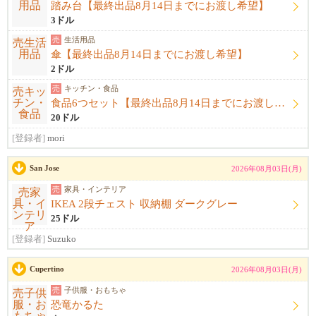
踏み台【最終出品8月14日までにお渡し希望】
3ドル
売
生活用品
傘【最終出品8月14日までにお渡し希望】
2ドル
売
キッチン・食品
食品6つセット【最終出品8月14日までにお渡し希望】
20ドル
[登録者]
mori
San Jose
2026年08月03日(月)
売
家具・インテリア
IKEA 2段チェスト 収納棚 ダークグレー
25ドル
[登録者]
Suzuko
Cupertino
2026年08月03日(月)
売
子供服・おもちゃ
恐竜かるた