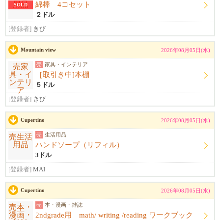
綿棒 4コセット
SOLD
２ドル
[登録者]
きび
Mountain view
2026年08月05日(水)
売
家具・インテリア
［取引き中]本棚
５ドル
[登録者]
きび
Cupertino
2026年08月05日(水)
売
生活用品
ハンドソープ（リフィル）
3ドル
[登録者]
MAI
Cupertino
2026年08月05日(水)
売
本・漫画・雑誌
2ndgrade用 math/ writing /reading ワークブック