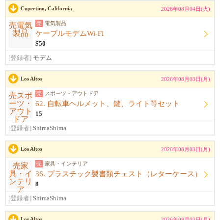
Cupertino, California
2026年08月04日(火)
売
電気製品
ケーブルモデムWi-Fi
$50
[登録者]
モデム
Los Altos
2026年08月03日(月)
売
スポーツ・アウトドア
62. 自転車ヘルメット、鍵、ライト等セット
15
[登録者]
ShimaShima
Los Altos
2026年08月03日(月)
売
家具・インテリア
36. プラスチック製書類チェスト（レターケース）
8
[登録者]
ShimaShima
Los Altos
2026年08月03日(月)