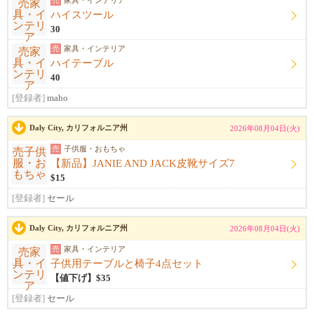
売
家具・インテリア
ハイスツール
30
売
家具・インテリア
ハイテーブル
40
[登録者]
maho
Daly City, カリフォルニア州
2026年08月04日(火)
売
子供服・おもちゃ
【新品】JANIE AND JACK皮靴サイズ7
$15
[登録者]
セール
Daly City, カリフォルニア州
2026年08月04日(火)
売
家具・インテリア
子供用テーブルと椅子4点セット
【値下げ】$35
[登録者]
セール