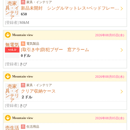
売
家具・インテリア
新品未開封 シングルマットレス+ベッドフレーム+シーツ
650
[登録者]
M&M
Mountain view
2026年08月05日(水)
無
電気製品
[取引き中]防犯ブザー 窓アラーム
SOLD
0ドル
[登録者]
きび
Mountain view
2026年08月05日(水)
売
家具・インテリア
クリア収納ケース
２ドル
[登録者]
きび
Mountain view
2026年08月05日(水)
売
生活用品