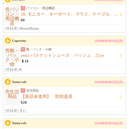
売
パソコン・周辺機器
28. モニター、キーボード、マウス、ケーブル、アームレスト一式
60
[登録者]
ShimaShima
Cupertino
2026年08月03日(月)
売
靴・バック・小物
asics バスケットシューズ バッシュ 22㎝
＄10
[登録者]
R
Sunnyvale
2026年08月03日(月)
売
生活用品
【新品未使用】 防犯器具
$20
[登録者]
さに
Sunnyvale
2026年08月03日(月)