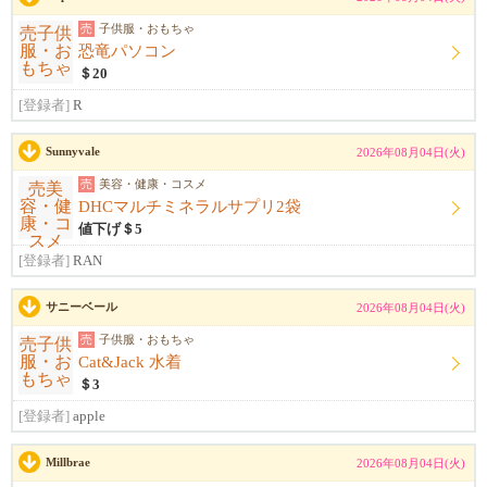
売
子供服・おもちゃ
恐竜パソコン
＄20
[登録者]
R
Sunnyvale
2026年08月04日(火)
売
美容・健康・コスメ
DHCマルチミネラルサプリ2袋
値下げ＄5
[登録者]
RAN
サニーベール
2026年08月04日(火)
売
子供服・おもちゃ
Cat&Jack 水着
＄3
[登録者]
apple
Millbrae
2026年08月04日(火)