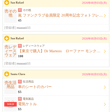
San Rafael
2026年08月03日(月)
売
その他
嵐 ファンクラブ会員限定 20周年記念フォトフレーム
45
[登録者]
maaaaii11
San Rafael
2026年08月03日(月)
売
レディースウェア
【東京で購入】Dr Martens ローファー モンクストラップ 黒 サイズ23.5cm〜24.0cm ドクターマーチン
100
[登録者]
maaaaii11
Santa Clara
2026年08月03日(月)
売
生活用品
車のシートのカバー
$5
売
電気製品
電気ケトル
SOLD
$5