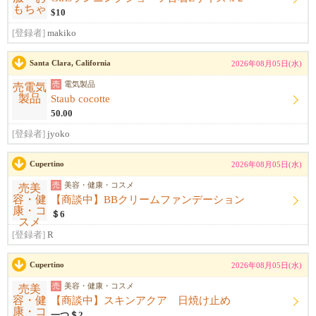
$10
[登録者]
makiko
Santa Clara, California
2026年08月05日(水)
売
電気製品
Staub cocotte
50.00
[登録者]
jyoko
Cupertino
2026年08月05日(水)
売
美容・健康・コスメ
【商談中】BBクリームファンデーション
＄6
[登録者]
R
Cupertino
2026年08月05日(水)
売
美容・健康・コスメ
【商談中】スキンアクア 日焼け止め
一つ＄2