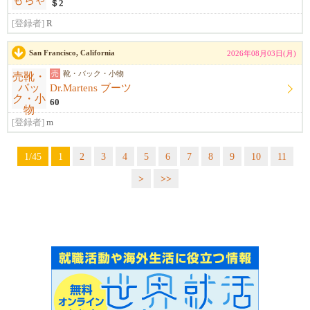
＄2
[登録者]
R
San Francisco, California
2026年08月03日(月)
売
靴・バック・小物
Dr.Martens ブーツ
60
[登録者]
m
1/45
1
2
3
4
5
6
7
8
9
10
11
>
>>