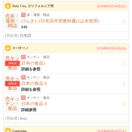
Daly City, カリフォルニア州
2026年08月04日(火)
売
本・漫画・雑誌
げんき1-2日本語学習教科書(2は未使用)
$40
[登録者]
日本語
クパチーノ
2026年08月04日(火)
売
キッチン・食品
日本の食品1
SOLD
詳細を参照
売
キッチン・食品
日本の食品２
SOLD
詳細を参照
売
キッチン・食品
日本の食品３
詳細参照
[登録者]
Sora
Cupertino
2026年08月04日(火)