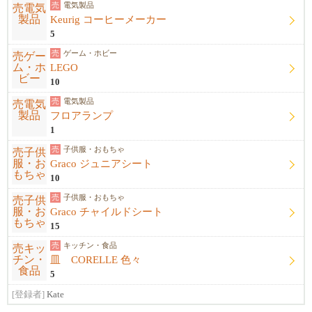
売
電気製品
Keurig コーヒーメーカー
5
売
ゲーム・ホビー
LEGO
10
売
電気製品
フロアランプ
1
売
子供服・おもちゃ
Graco ジュニアシート
10
売
子供服・おもちゃ
Graco チャイルドシート
15
売
キッチン・食品
皿 CORELLE 色々
5
[登録者]
Kate