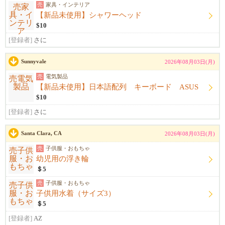
売
家具・インテリア
【新品未使用】シャワーヘッド
$10
[登録者]
さに
Sunnyvale
2026年08月03日(月)
売
電気製品
【新品未使用】日本語配列 キーボード ASUS
$10
[登録者]
さに
Santa Clara, CA
2026年08月03日(月)
売
子供服・おもちゃ
幼児用の浮き輪
＄5
売
子供服・おもちゃ
子供用水着（サイズ3）
＄5
[登録者]
AZ