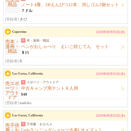
ノート4冊、2Bえんぴつ12本、消しゴム5個セット
７ドル
[登録者]
きび
Cupertino
2026年08月05日(水)
売
本・漫画・雑誌
ペンがおしゃべり えいご絵じてん セット
＄15
[登録者]
R
Los Gatos, California
2026年08月05日(水)
売
スポーツ・アウトドア
中古キャンプ用テント６人用
$40
[登録者]
makiko
Los Gatos, California
2026年08月05日(水)
売
子供服・おもちゃ
Girlsランニングショーツ古着Lサイズ x 2