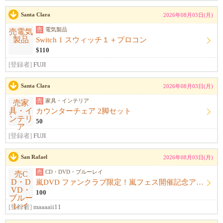
Santa Clara
2026年08月03日(月)
売
電気製品
Switch 1 スウィッチ１＋プロコン
$110
[登録者]
FUJI
Santa Clara
2026年08月03日(月)
売
家具・インテリア
カウンターチェア 2脚セット
50
[登録者]
FUJI
San Rafael
2026年08月03日(月)
売
CD・DVD・ブルーレイ
嵐DVD ファンクラブ限定！嵐フェス開催記念アルバム ウラ嵐マニア CD４枚組
100
[登録者]
maaaaii11