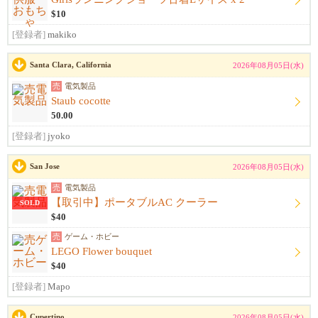
$10
[登録者]
makiko
Santa Clara, California
2026年08月05日(水)
売
電気製品
Staub cocotte
50.00
[登録者]
jyoko
San Jose
2026年08月05日(水)
売
電気製品
【取引中】ポータブルAC クーラー
SOLD
$40
売
ゲーム・ホビー
LEGO Flower bouquet
$40
[登録者]
Mapo
Cupertino
2026年08月05日(水)