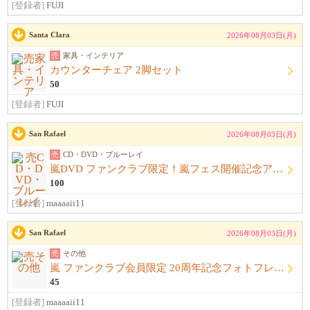
[登録者]
FUJI
Santa Clara
2026年08月03日(月)
売
家具・インテリア
カウンターチェア 2脚セット
50
[登録者]
FUJI
San Rafael
2026年08月03日(月)
売
CD・DVD・ブルーレイ
嵐DVD ファンクラブ限定！嵐フェス開催記念アルバム ウラ嵐マニア CD４枚組
100
[登録者]
maaaaii11
San Rafael
2026年08月03日(月)
売
その他
嵐 ファンクラブ会員限定 20周年記念フォトフレーム
45
[登録者]
maaaaii11