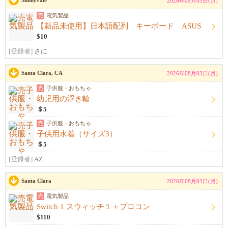
Sunnyvale
2026年08月03日(月)
売
電気製品
【新品未使用】日本語配列 キーボード ASUS
$10
[登録者]
さに
Santa Clara, CA
2026年08月03日(月)
売
子供服・おもちゃ
幼児用の浮き輪
＄5
売
子供服・おもちゃ
子供用水着（サイズ3）
＄5
[登録者]
AZ
Santa Clara
2026年08月03日(月)
売
電気製品
Switch 1 スウィッチ１＋プロコン
$110