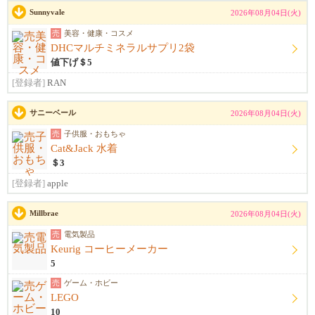
Sunnyvale
2026年08月04日(火)
売
美容・健康・コスメ
DHCマルチミネラルサプリ2袋
値下げ＄5
[登録者]
RAN
サニーベール
2026年08月04日(火)
売
子供服・おもちゃ
Cat&Jack 水着
＄3
[登録者]
apple
Millbrae
2026年08月04日(火)
売
電気製品
Keurig コーヒーメーカー
5
売
ゲーム・ホビー
LEGO
10