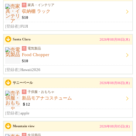
売
家具・インテリア
収納棚 ラック
$10
[登録者]
FUJI
Santa Clara
2026年08月06日(木)
売
電気製品
Food Chopper
$10
[登録者]
Hawaii2026
サニーベール
2026年08月06日(木)
売
子供服・おもちゃ
新品モアナコスチューム
＄12
[登録者]
apple
Mountain view
2026年08月05日(水)
売
生活用品