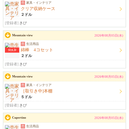
売
家具・インテリア
クリア収納ケース
２ドル
[登録者]
きび
Mountain view
2026年08月05日(水)
売
生活用品
綿棒 4コセット
SOLD
２ドル
[登録者]
きび
Mountain view
2026年08月05日(水)
売
家具・インテリア
［取引き中]本棚
５ドル
[登録者]
きび
Cupertino
2026年08月05日(水)
売
生活用品