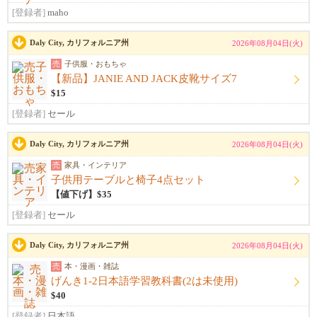
[登録者]
maho
Daly City, カリフォルニア州
2026年08月04日(火)
売
子供服・おもちゃ
【新品】JANIE AND JACK皮靴サイズ7
$15
[登録者]
セール
Daly City, カリフォルニア州
2026年08月04日(火)
売
家具・インテリア
子供用テーブルと椅子4点セット
【値下げ】$35
[登録者]
セール
Daly City, カリフォルニア州
2026年08月04日(火)
売
本・漫画・雑誌
げんき1-2日本語学習教科書(2は未使用)
$40
[登録者]
日本語