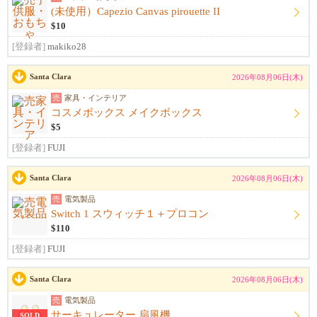
(未使用）Capezio Canvas pirouette II
$10
[登録者]
makiko28
Santa Clara
2026年08月06日(木)
売
家具・インテリア
コスメボックス メイクボックス
$5
[登録者]
FUJI
Santa Clara
2026年08月06日(木)
売
電気製品
Switch 1 スウィッチ１＋プロコン
$110
[登録者]
FUJI
Santa Clara
2026年08月06日(木)
売
電気製品
サーキュレーター 扇風機
SOLD