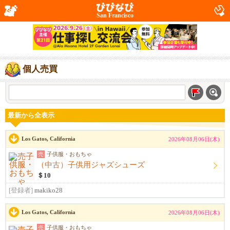
San Francisco
個人売買
最新から全表示
Los Gatos, California
2026年08月06日(木)
売
子供服・おもちゃ
（中古）子供用ジャズシューズ
＄10
[登録者]
makiko28
Los Gatos, California
2026年08月06日(木)
売
子供服・おもちゃ