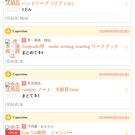
ハンドソープ（リフィル）
3ドル
[登録者]
MAI
Cupertino
2026年08月05日(水)
売
本・漫画・雑誌
2ndgrade用 math/ writing /reading ワークブック
まとめて＄9
[登録者]
R
Cupertino
2026年08月05日(水)
売
生活用品
campus ノート 方眼罫5mm
まとて＄3
[登録者]
R
Cupertino
2026年08月05日(水)
売
子供服・おもちゃ
Gap 5.6歳用 ジャンパー
SOLD