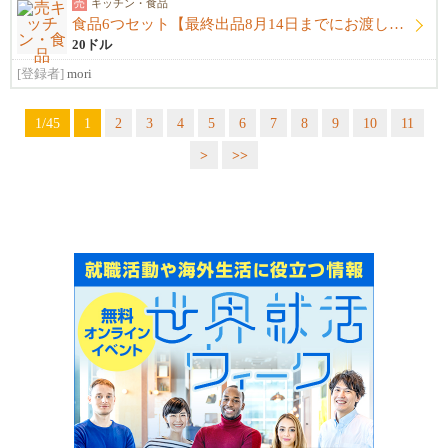
売
キッチン・食品
食品6つセット【最終出品8月14日までにお渡し希望】
20ドル
[登録者]
mori
1/45
1
2
3
4
5
6
7
8
9
10
11
>
>>