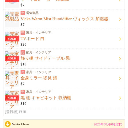
$7
売
電気製品
Vicks Warm Mist Humidifier ヴィックス 加湿器
$7
売
家具・インテリア
TVボード 白
SOLD
$20
売
家具・インテリア
飾り棚 サイドテーブル 黒
SOLD
$10
売
家具・インテリア
全身ミラー 姿見 鏡
$7
売
家具・インテリア
黒 棚 キャビネット 収納棚
SOLD
$10
[登録者]
FUJI
Santa Clara
2026年08月06日(木)