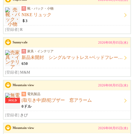
売
靴・バック・小物
NIKE リュック
＄3
[登録者]
R
Sunnyvale
2026年08月05日(水)
売
家具・インテリア
新品未開封 シングルマットレス+ベッドフレーム+シーツ
650
[登録者]
M&M
Mountain view
2026年08月05日(水)
無
電気製品
[取引き中]防犯ブザー 窓アラーム
SOLD
0ドル
[登録者]
きび
Mountain view
2026年08月05日(水)