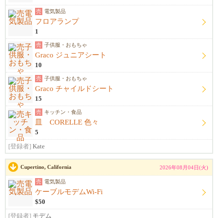
売
電気製品
フロアランプ
1
売
子供服・おもちゃ
Graco ジュニアシート
10
売
子供服・おもちゃ
Graco チャイルドシート
15
売
キッチン・食品
皿 CORELLE 色々
5
[登録者]
Kate
Cupertino, California
2026年08月04日(火)
売
電気製品
ケーブルモデムWi-Fi
$50
[登録者]
モデム