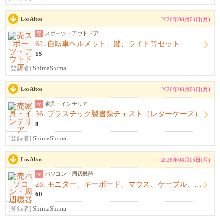
Los Altos
2026年08月03日(月)
売
スポーツ・アウトドア
62. 自転車ヘルメット、鍵、ライト等セット
15
[登録者]
ShimaShima
Los Altos
2026年08月03日(月)
売
家具・インテリア
36. プラスチック製書類チェスト（レターケース）
8
[登録者]
ShimaShima
Los Altos
2026年08月03日(月)
売
パソコン・周辺機器
28. モニター、キーボード、マウス、ケーブル、アームレスト一式
60
[登録者]
ShimaShima