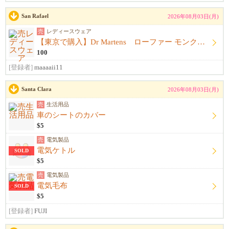
San Rafael
2026年08月03日(月)
売
レディースウェア
【東京で購入】Dr Martens ローファー モンクストラップ 黒 サイズ23.5cm〜24.0cm ドクターマーチン
100
[登録者]
maaaaii11
Santa Clara
2026年08月03日(月)
売
生活用品
車のシートのカバー
$5
売
電気製品
電気ケトル
SOLD
$5
売
電気製品
電気毛布
SOLD
$5
[登録者]
FUJI