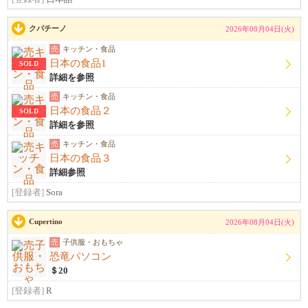
クパチーノ
2026年08月04日(火)
売
キッチン・食品
日本の食品1
SOLD
詳細を参照
売
キッチン・食品
日本の食品２
SOLD
詳細を参照
売
キッチン・食品
日本の食品３
詳細参照
[登録者]
Sora
Cupertino
2026年08月04日(火)
売
子供服・おもちゃ
恐竜パソコン
＄20
[登録者]
R