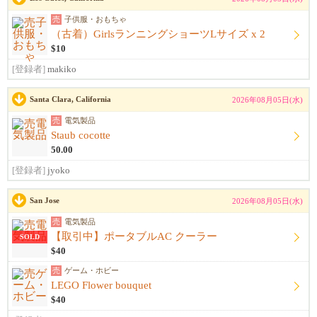
売
子供服・おもちゃ
（古着）GirlsランニングショーツLサイズ x 2
$10
[登録者]
makiko
Santa Clara, California
2026年08月05日(水)
売
電気製品
Staub cocotte
50.00
[登録者]
jyoko
San Jose
2026年08月05日(水)
売
電気製品
【取引中】ポータブルAC クーラー
SOLD
$40
売
ゲーム・ホビー
LEGO Flower bouquet
$40