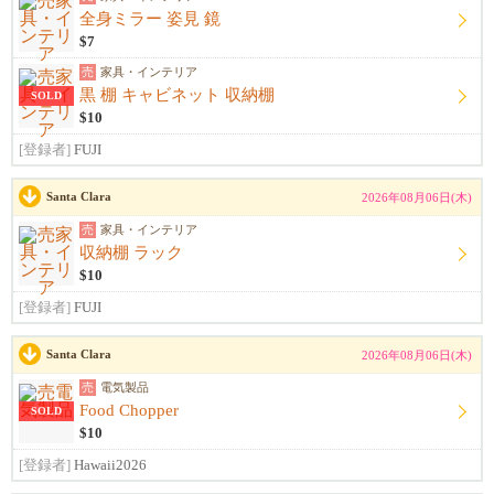
全身ミラー 姿見 鏡
$7
売
家具・インテリア
黒 棚 キャビネット 収納棚
SOLD
$10
[登録者]
FUJI
Santa Clara
2026年08月06日(木)
売
家具・インテリア
収納棚 ラック
$10
[登録者]
FUJI
Santa Clara
2026年08月06日(木)
売
電気製品
Food Chopper
SOLD
$10
[登録者]
Hawaii2026