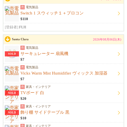
売
電気製品
Switch 1 スウィッチ１＋プロコン
$110
[登録者]
FUJI
Santa Clara
2026年08月06日(木)
売
電気製品
サーキュレーター 扇風機
SOLD
$7
売
電気製品
Vicks Warm Mist Humidifier ヴィックス 加湿器
$7
売
家具・インテリア
TVボード 白
SOLD
$20
売
家具・インテリア
飾り棚 サイドテーブル 黒
SOLD
$10
売
家具・インテリア