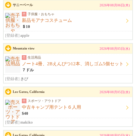
サニーベール
2026年08月06日(木)
売
子供服・おもちゃ
新品モアナコスチューム
＄10
[登録者]
apple
Mountain view
2026年08月05日(水)
売
生活用品
ノート4冊、2Bえんぴつ12本、消しゴム5個セット
７ドル
[登録者]
きび
Los Gatos, California
2026年08月05日(水)
売
スポーツ・アウトドア
中古キャンプ用テント６人用
$40
[登録者]
makiko
Los Gatos, California
2026年08月05日(水)