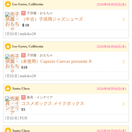
Los Gatos, California
2026年08月06日(木)
売
子供服・おもちゃ
（中古）子供用ジャズシューズ
＄10
[登録者]
makiko28
Los Gatos, California
2026年08月06日(木)
売
子供服・おもちゃ
(未使用）Capezio Canvas pirouette II
$10
[登録者]
makiko28
Santa Clara
2026年08月06日(木)
売
家具・インテリア
コスメボックス メイクボックス
$5
[登録者]
FUJI
Santa Clara
2026年08月06日(木)