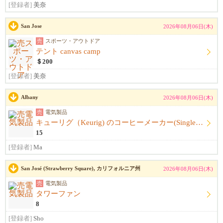
[登録者]
美奈
San Jose
2026年08月06日(木)
売
スポーツ・アウトドア
テント canvas camp
＄200
[登録者]
美奈
Albany
2026年08月06日(木)
売
電気製品
キューリグ（Keurig) のコーヒーメーカー(Single Serve Coffee) Maker
15
[登録者]
Ma
San José (Strawberry Square), カリフォルニア州
2026年08月06日(木)
売
電気製品
タワーファン
8
[登録者]
Sho