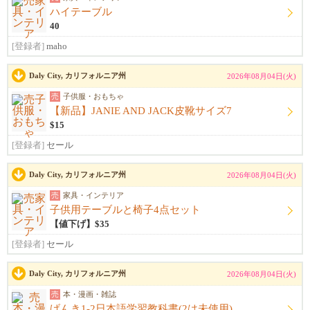
ハイテーブル
40
[登録者]
maho
Daly City, カリフォルニア州
2026年08月04日(火)
売
子供服・おもちゃ
【新品】JANIE AND JACK皮靴サイズ7
$15
[登録者]
セール
Daly City, カリフォルニア州
2026年08月04日(火)
売
家具・インテリア
子供用テーブルと椅子4点セット
【値下げ】$35
[登録者]
セール
Daly City, カリフォルニア州
2026年08月04日(火)
売
本・漫画・雑誌
げんき1-2日本語学習教科書(2は未使用)