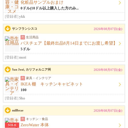
化粧品サンプルおまけ
0ドル(10ドル以上購入した方のみ...
[登録者]
ykk
サンフランシスコ
2026年08月07日(金)
売
生活用品
バスチェア【最終出品8月14日までにお渡し希望】
5ドル
[登録者]
mori
San José, カリフォルニア州
2026年08月07日(金)
売
家具・インテリア
IKEA 棚 キッチンキャビネット
100
[登録者]
Sho
millbrae
2026年08月07日(金)
売
キッチン・食品
ZeroWater 本体
SOLD