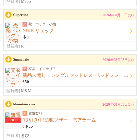
[登録者]
Mapo
Cupertino
2026年08月05日(水)
売
靴・バック・小物
NIKE リュック
＄3
[登録者]
R
Sunnyvale
2026年08月05日(水)
売
家具・インテリア
新品未開封 シングルマットレス+ベッドフレーム+シーツ
650
[登録者]
M&M
Mountain view
2026年08月05日(水)
無
電気製品
[取引き中]防犯ブザー 窓アラーム
SOLD
0ドル
[登録者]
きび