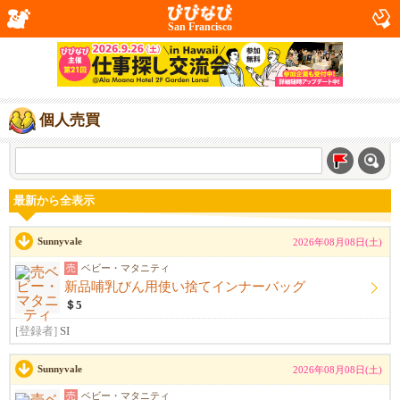
San Francisco
個人売買
最新から全表示
Sunnyvale
2026年08月08日(土)
売
ベビー・マタニティ
新品哺乳びん用使い捨てインナーバッグ
＄5
[登録者]
SI
Sunnyvale
2026年08月08日(土)
売
ベビー・マタニティ