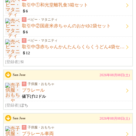
取引中①和光堂離乳食3箱セット
＄6
売
ベビー・マタニティ
取引中②国産米赤ちゃんのおかゆ2袋セット
＄6
売
ベビー・マタニティ
取引中③赤ちゃんかんたんらくらくうどん4袋セット
＄12
[登録者]
Sl
San Jose
2026年08月08日(土)
売
子供服・おもちゃ
プラレール
値下げ12ドル
[登録者]
ぽち
San Jose
2026年08月08日(土)
売
子供服・おもちゃ
プラレール車両