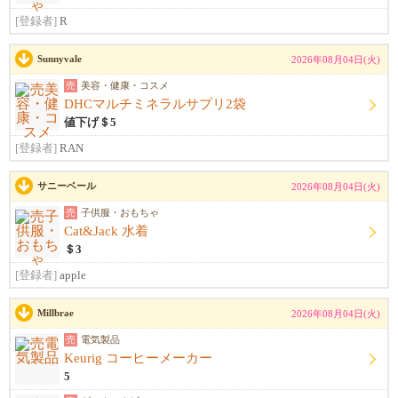
[登録者]
R
Sunnyvale
2026年08月04日(火)
売
美容・健康・コスメ
DHCマルチミネラルサプリ2袋
値下げ＄5
[登録者]
RAN
サニーベール
2026年08月04日(火)
売
子供服・おもちゃ
Cat&Jack 水着
＄3
[登録者]
apple
Millbrae
2026年08月04日(火)
売
電気製品
Keurig コーヒーメーカー
5