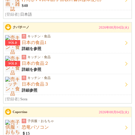
$40
[登録者]
日本語
クパチーノ
2026年08月04日(火)
売
キッチン・食品
日本の食品1
SOLD
詳細を参照
売
キッチン・食品
日本の食品２
SOLD
詳細を参照
売
キッチン・食品
日本の食品３
詳細参照
[登録者]
Sora
Cupertino
2026年08月04日(火)
売
子供服・おもちゃ
恐竜パソコン
＄15