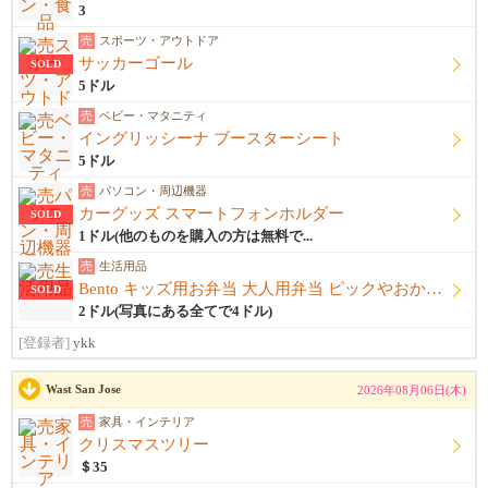
3
売
スポーツ・アウトドア
サッカーゴール
SOLD
5ドル
売
ベビー・マタニティ
イングリッシーナ ブースターシート
5ドル
売
パソコン・周辺機器
カーグッズ スマートフォンホルダー
SOLD
1ドル(他のものを購入の方は無料で...
売
生活用品
Bento キッズ用お弁当 大人用弁当 ピックやおかずカップ他
SOLD
2ドル(写真にある全てで4ドル)
[登録者]
ykk
Wast San Jose
2026年08月06日(木)
売
家具・インテリア
クリスマスツリー
＄35