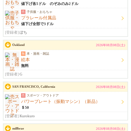
値下げ各5ドル のぞみのみ2ドル
売
子供服・おもちゃ
プラレール付属品
値下げ全部で3ドル
[登録者]
ぽち
Oakland
2026年08月08日(土)
無
本・漫画・雑誌
絵本
無料
[登録者]
G
SAN FRANCISCO, California
2026年08月08日(土)
売
スポーツ・アウトドア
パワープレート（振動マシン）（新品）
＄50
[登録者]
Kurokuro
millbrae
2026年08月08日(土)