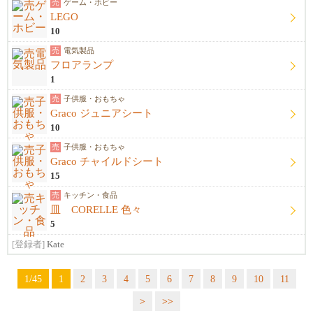
売
ゲーム・ホビー
LEGO
10
売
電気製品
フロアランプ
1
売
子供服・おもちゃ
Graco ジュニアシート
10
売
子供服・おもちゃ
Graco チャイルドシート
15
売
キッチン・食品
皿 CORELLE 色々
5
[登録者]
Kate
1/45
1
2
3
4
5
6
7
8
9
10
11
>
>>