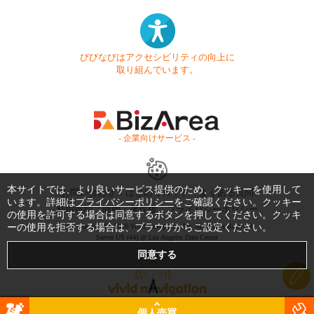
びびなびはアクセシビリティの向上に
取り組んでいます。
- 企業向けサービス -
本サイトでは、より良いサービス提供のため、クッキーを使用して
お問い合わせ
はじめてガイド
よくある質問
います。詳細は
プライバシーポリシー
をご確認ください。クッキー
利用規約
商標・著作権
プライバシーポリシー
の使用を許可する場合は同意するボタンを押してください。クッキ
ーの使用を拒否する場合は、ブラウザからご設定ください。
Copyright © 1999-2026 Vivid Navigation, Inc. All Rights Reserved.
Server US (44) @ Los Angeles Data Center
個人売買