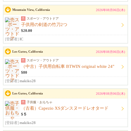
Mountain View, California
2026年08月06日(木)
売
スポーツ・アウトドア
子供用の剣道の竹刀2つ
$20.00
[登録者]
IC
Los Gatos, California
2026年08月06日(木)
売
スポーツ・アウトドア
（中古）子供用自転車 BTWIN original white 24"
$80
[登録者]
makiko28
Los Gatos, California
2026年08月06日(木)
売
子供服・おもちゃ
（古着）Capezio XSダンスヌードレオタード
$５
[登録者]
makiko28