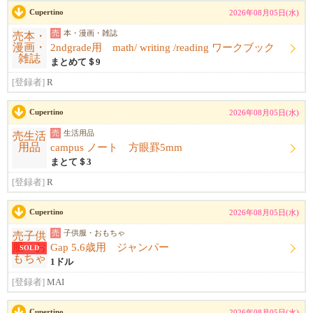
Cupertino
2026年08月05日(水)
売
本・漫画・雑誌
2ndgrade用 math/ writing /reading ワークブック
まとめて＄9
[登録者]
R
Cupertino
2026年08月05日(水)
売
生活用品
campus ノート 方眼罫5mm
まとて＄3
[登録者]
R
Cupertino
2026年08月05日(水)
売
子供服・おもちゃ
Gap 5.6歳用 ジャンパー
SOLD
1ドル
[登録者]
MAI
Cupertino
2026年08月05日(水)