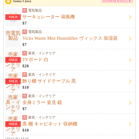
Santa Clara
2026年08月06日(木)
売
電気製品
サーキュレーター 扇風機
SOLD
$7
売
電気製品
Vicks Warm Mist Humidifier ヴィックス 加湿器
$7
売
家具・インテリア
TVボード 白
SOLD
$20
売
家具・インテリア
飾り棚 サイドテーブル 黒
SOLD
$10
売
家具・インテリア
全身ミラー 姿見 鏡
$7
売
家具・インテリア
黒 棚 キャビネット 収納棚
SOLD
$10