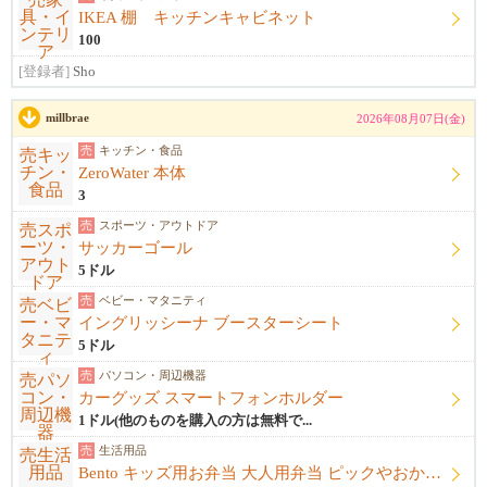
IKEA 棚 キッチンキャビネット
100
[登録者]
Sho
millbrae
2026年08月07日(金)
売
キッチン・食品
ZeroWater 本体
3
売
スポーツ・アウトドア
サッカーゴール
5ドル
売
ベビー・マタニティ
イングリッシーナ ブースターシート
5ドル
売
パソコン・周辺機器
カーグッズ スマートフォンホルダー
1ドル(他のものを購入の方は無料で...
売
生活用品
Bento キッズ用お弁当 大人用弁当 ピックやおかずカップ他