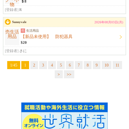
＄8
[登録者]
R
Sunnyvale
2026年08月03日(月)
売
生活用品
【新品未使用】 防犯器具
$20
[登録者]
さに
1/45
1
2
3
4
5
6
7
8
9
10
11
>
>>