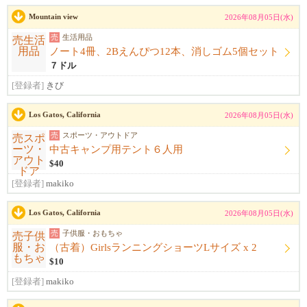
Mountain view
2026年08月05日(水)
売
生活用品
ノート4冊、2Bえんぴつ12本、消しゴム5個セット
７ドル
[登録者]
きび
Los Gatos, California
2026年08月05日(水)
売
スポーツ・アウトドア
中古キャンプ用テント６人用
$40
[登録者]
makiko
Los Gatos, California
2026年08月05日(水)
売
子供服・おもちゃ
（古着）GirlsランニングショーツLサイズ x 2
$10
[登録者]
makiko