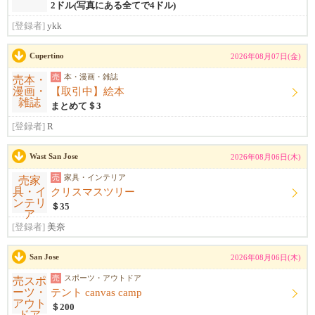
2ドル(写真にある全てで4ドル)
[登録者]
ykk
Cupertino
2026年08月07日(金)
売
本・漫画・雑誌
【取引中】絵本
まとめて＄3
[登録者]
R
Wast San Jose
2026年08月06日(木)
売
家具・インテリア
クリスマスツリー
＄35
[登録者]
美奈
San Jose
2026年08月06日(木)
売
スポーツ・アウトドア
テント canvas camp
＄200