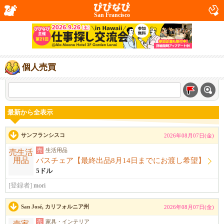
San Francisco
個人売買
最新から全表示
サンフランシスコ
2026年08月07日(金)
売
生活用品
バスチェア【最終出品8月14日までにお渡し希望】
5ドル
[登録者]
mori
San José, カリフォルニア州
2026年08月07日(金)
売
家具・インテリア