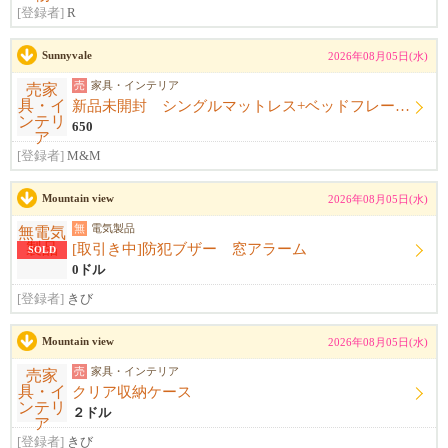
[登録者]
R
Sunnyvale
2026年08月05日(水)
売
家具・インテリア
新品未開封 シングルマットレス+ベッドフレーム+シーツ
650
[登録者]
M&M
Mountain view
2026年08月05日(水)
無
電気製品
[取引き中]防犯ブザー 窓アラーム
SOLD
0ドル
[登録者]
きび
Mountain view
2026年08月05日(水)
売
家具・インテリア
クリア収納ケース
２ドル
[登録者]
きび