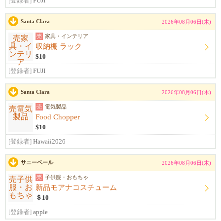
[登録者]
FUJI
Santa Clara
2026年08月06日(木)
売
家具・インテリア
収納棚 ラック
$10
[登録者]
FUJI
Santa Clara
2026年08月06日(木)
売
電気製品
Food Chopper
$10
[登録者]
Hawaii2026
サニーベール
2026年08月06日(木)
売
子供服・おもちゃ
新品モアナコスチューム
＄10
[登録者]
apple