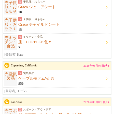
売
子供服・おもちゃ
Graco ジュニアシート
10
売
子供服・おもちゃ
Graco チャイルドシート
15
売
キッチン・食品
皿 CORELLE 色々
5
[登録者]
Kate
Cupertino, California
2026年08月04日(火)
売
電気製品
ケーブルモデムWi-Fi
$50
[登録者]
モデム
Los Altos
2026年08月03日(月)
売
スポーツ・アウトドア