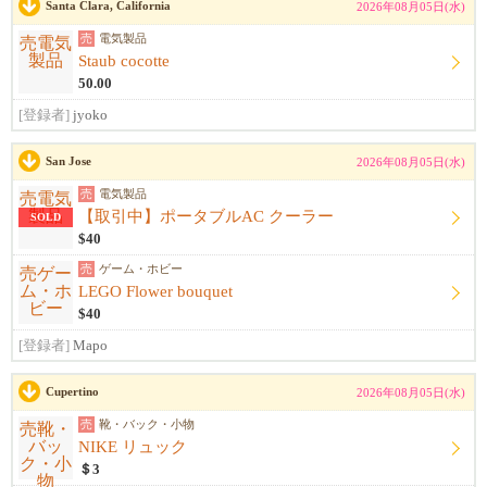
Santa Clara, California
2026年08月05日(水)
売
電気製品
Staub cocotte
50.00
[登録者]
jyoko
San Jose
2026年08月05日(水)
売
電気製品
【取引中】ポータブルAC クーラー
SOLD
$40
売
ゲーム・ホビー
LEGO Flower bouquet
$40
[登録者]
Mapo
Cupertino
2026年08月05日(水)
売
靴・バック・小物
NIKE リュック
＄3