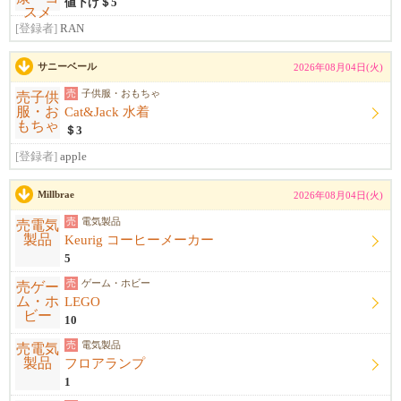
値下げ＄5
[登録者]
RAN
サニーベール
2026年08月04日(火)
売
子供服・おもちゃ
Cat&Jack 水着
＄3
[登録者]
apple
Millbrae
2026年08月04日(火)
売
電気製品
Keurig コーヒーメーカー
5
売
ゲーム・ホビー
LEGO
10
売
電気製品
フロアランプ
1