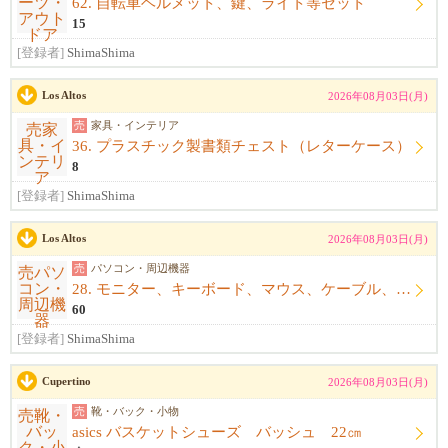
62. 自転車ヘルメット、鍵、ライト等セット
15
[登録者]
ShimaShima
Los Altos
2026年08月03日(月)
売
家具・インテリア
36. プラスチック製書類チェスト（レターケース）
8
[登録者]
ShimaShima
Los Altos
2026年08月03日(月)
売
パソコン・周辺機器
28. モニター、キーボード、マウス、ケーブル、アームレスト一式
60
[登録者]
ShimaShima
Cupertino
2026年08月03日(月)
売
靴・バック・小物
asics バスケットシューズ バッシュ 22㎝