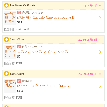
Los Gatos, California
2026年08月06日(木)
売
子供服・おもちゃ
(未使用）Capezio Canvas pirouette II
$10
[登録者]
makiko28
Santa Clara
2026年08月06日(木)
売
家具・インテリア
コスメボックス メイクボックス
$5
[登録者]
FUJI
Santa Clara
2026年08月06日(木)
売
電気製品
Switch 1 スウィッチ１＋プロコン
$110
[登録者]
FUJI