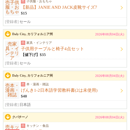
売
子供服・おもちゃ
【新品】JANIE AND JACK皮靴サイズ7
$15
[登録者]
セール
Daly City, カリフォルニア州
2026年08月04日(火)
売
家具・インテリア
子供用テーブルと椅子4点セット
【値下げ】$35
[登録者]
セール
Daly City, カリフォルニア州
2026年08月04日(火)
売
本・漫画・雑誌
げんき1-2日本語学習教科書(2は未使用)
$40
[登録者]
日本語
クパチーノ
2026年08月04日(火)
売
キッチン・食品