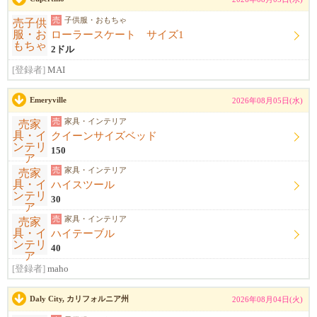
売
子供服・おもちゃ
ローラースケート サイズ1
2ドル
[登録者]
MAI
Emeryville
2026年08月05日(水)
売
家具・インテリア
クイーンサイズベッド
150
売
家具・インテリア
ハイスツール
30
売
家具・インテリア
ハイテーブル
40
[登録者]
maho
Daly City, カリフォルニア州
2026年08月04日(火)