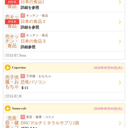
日本の食品1
SOLD
詳細を参照
売
キッチン・食品
日本の食品２
SOLD
詳細を参照
売
キッチン・食品
日本の食品３
詳細参照
[登録者]
Sora
Cupertino
2026年08月04日(火)
売
子供服・おもちゃ
恐竜パソコン
＄15
[登録者]
R
Sunnyvale
2026年08月04日(火)
売
美容・健康・コスメ
DHCマルチミネラルサプリ2袋