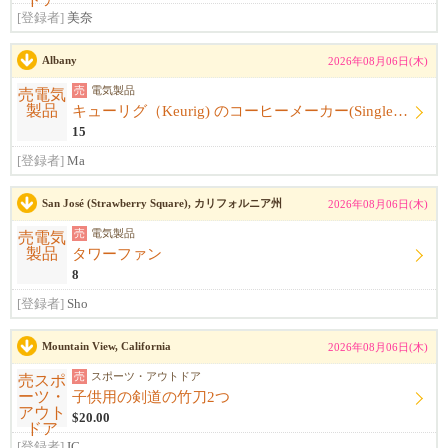
[登録者]
美奈
Albany
2026年08月06日(木)
売
電気製品
キューリグ（Keurig) のコーヒーメーカー(Single Serve Coffee) Maker
15
[登録者]
Ma
San José (Strawberry Square), カリフォルニア州
2026年08月06日(木)
売
電気製品
タワーファン
8
[登録者]
Sho
Mountain View, California
2026年08月06日(木)
売
スポーツ・アウトドア
子供用の剣道の竹刀2つ
$20.00
[登録者]
IC