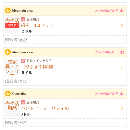
Mountain view
2026年08月05日(水)
売
生活用品
綿棒 4コセット
SOLD
２ドル
[登録者]
きび
Mountain view
2026年08月05日(水)
売
家具・インテリア
［取引き中]本棚
５ドル
[登録者]
きび
Cupertino
2026年08月05日(水)
売
生活用品
ハンドソープ（リフィル）
3ドル
[登録者]
MAI