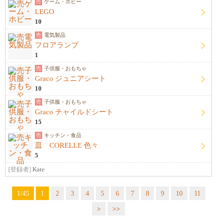
売
ゲーム・ホビー
LEGO
10
売
電気製品
フロアランプ
1
売
子供服・おもちゃ
Graco ジュニアシート
10
売
子供服・おもちゃ
Graco チャイルドシート
15
売
キッチン・食品
皿 CORELLE 色々
5
[登録者]
Kate
1/45
1
2
3
4
5
6
7
8
9
10
11
>
>>