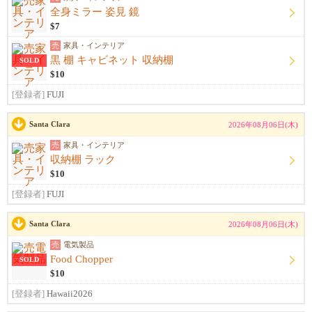
全身ミラー 姿見 鏡
$7
売
家具・インテリア
黒 棚 キャビネット 収納棚
SOLD
$10
[登録者]
FUJI
Santa Clara
2026年08月06日(木)
売
家具・インテリア
収納棚 ラック
$10
[登録者]
FUJI
Santa Clara
2026年08月06日(木)
売
電気製品
Food Chopper
SOLD
$10
[登録者]
Hawaii2026