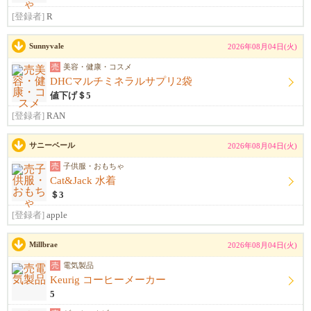
[登録者]
R
Sunnyvale
2026年08月04日(火)
売
美容・健康・コスメ
DHCマルチミネラルサプリ2袋
値下げ＄5
[登録者]
RAN
サニーベール
2026年08月04日(火)
売
子供服・おもちゃ
Cat&Jack 水着
＄3
[登録者]
apple
Millbrae
2026年08月04日(火)
売
電気製品
Keurig コーヒーメーカー
5