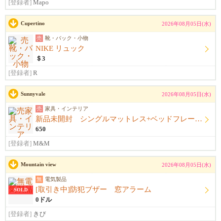
[登録者]
Mapo
Cupertino
2026年08月05日(水)
売
靴・バック・小物
NIKE リュック
＄3
[登録者]
R
Sunnyvale
2026年08月05日(水)
売
家具・インテリア
新品未開封 シングルマットレス+ベッドフレーム+シーツ
650
[登録者]
M&M
Mountain view
2026年08月05日(水)
無
電気製品
[取引き中]防犯ブザー 窓アラーム
SOLD
0ドル
[登録者]
きび