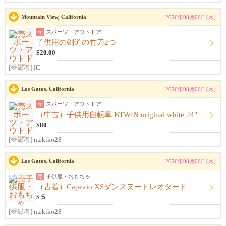
Mountain View, California
2026年08月06日(木)
売
スポーツ・アウトドア
子供用の剣道の竹刀2つ
$20.00
[登録者]
IC
Los Gatos, California
2026年08月06日(木)
売
スポーツ・アウトドア
（中古）子供用自転車 BTWIN original white 24"
$80
[登録者]
makiko28
Los Gatos, California
2026年08月06日(木)
売
子供服・おもちゃ
（古着）Capezio XSダンスヌードレオタード
$５
[登録者]
makiko28