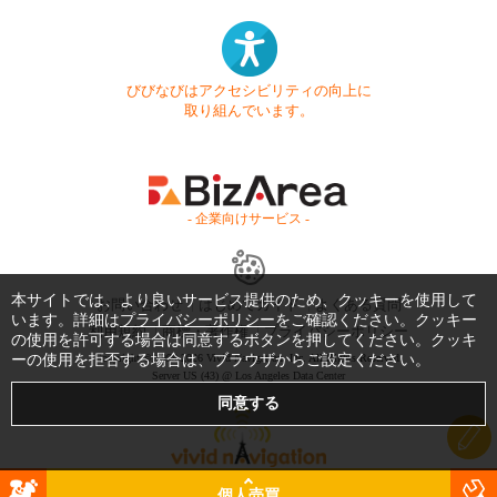
びびなびはアクセシビリティの向上に
取り組んでいます。
- 企業向けサービス -
本サイトでは、より良いサービス提供のため、クッキーを使用して
お問い合わせ
はじめてガイド
よくある質問
います。詳細は
プライバシーポリシー
をご確認ください。クッキー
利用規約
商標・著作権
プライバシーポリシー
の使用を許可する場合は同意するボタンを押してください。クッキ
ーの使用を拒否する場合は、ブラウザからご設定ください。
Copyright © 1999-2026 Vivid Navigation, Inc. All Rights Reserved.
Server US (43) @ Los Angeles Data Center
個人売買