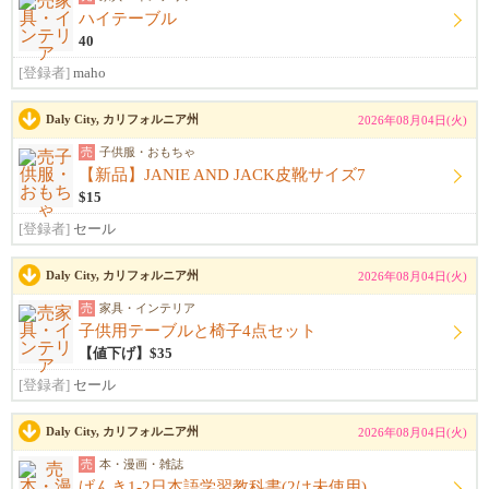
ハイテーブル
40
[登録者]
maho
Daly City, カリフォルニア州
2026年08月04日(火)
売
子供服・おもちゃ
【新品】JANIE AND JACK皮靴サイズ7
$15
[登録者]
セール
Daly City, カリフォルニア州
2026年08月04日(火)
売
家具・インテリア
子供用テーブルと椅子4点セット
【値下げ】$35
[登録者]
セール
Daly City, カリフォルニア州
2026年08月04日(火)
売
本・漫画・雑誌
げんき1-2日本語学習教科書(2は未使用)