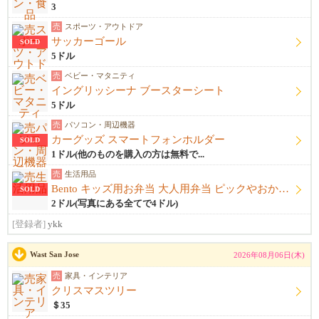
3
売
スポーツ・アウトドア
サッカーゴール
SOLD
5ドル
売
ベビー・マタニティ
イングリッシーナ ブースターシート
5ドル
売
パソコン・周辺機器
カーグッズ スマートフォンホルダー
SOLD
1ドル(他のものを購入の方は無料で...
売
生活用品
Bento キッズ用お弁当 大人用弁当 ピックやおかずカップ他
SOLD
2ドル(写真にある全てで4ドル)
[登録者]
ykk
Wast San Jose
2026年08月06日(木)
売
家具・インテリア
クリスマスツリー
＄35