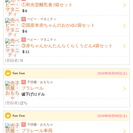
①和光堂離乳食3箱セット
＄6
売
ベビー・マタニティ
②国産米赤ちゃんのおかゆ2袋セット
＄6
売
ベビー・マタニティ
③赤ちゃんかんたんらくらくうどん4袋セット
＄12
[登録者]
Sl
San Jose
2026年08月08日(土)
売
子供服・おもちゃ
プラレール
値下げ12ドル
[登録者]
ぽち
San Jose
2026年08月08日(土)
売
子供服・おもちゃ
プラレール車両