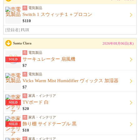
売
電気製品
Switch 1 スウィッチ１＋プロコン
$110
[登録者]
FUJI
Santa Clara
2026年08月06日(木)
売
電気製品
サーキュレーター 扇風機
SOLD
$7
売
電気製品
Vicks Warm Mist Humidifier ヴィックス 加湿器
$7
売
家具・インテリア
TVボード 白
SOLD
$20
売
家具・インテリア
飾り棚 サイドテーブル 黒
SOLD
$10
売
家具・インテリア