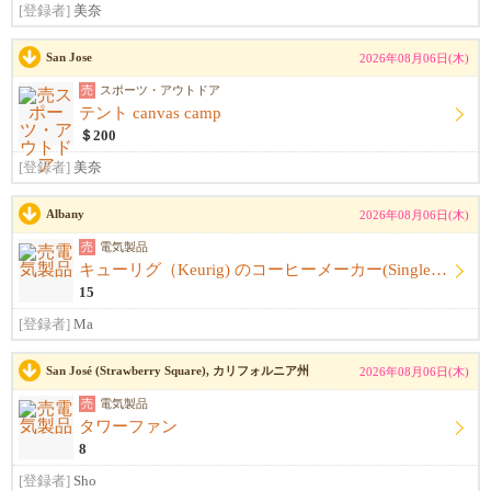
[登録者]
美奈
San Jose
2026年08月06日(木)
売
スポーツ・アウトドア
テント canvas camp
＄200
[登録者]
美奈
Albany
2026年08月06日(木)
売
電気製品
キューリグ（Keurig) のコーヒーメーカー(Single Serve Coffee) Maker
15
[登録者]
Ma
San José (Strawberry Square), カリフォルニア州
2026年08月06日(木)
売
電気製品
タワーファン
8
[登録者]
Sho