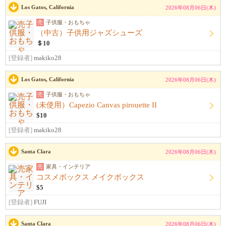
Los Gatos, California
2026年08月06日(木)
売
子供服・おもちゃ
（中古）子供用ジャズシューズ
＄10
[登録者]
makiko28
Los Gatos, California
2026年08月06日(木)
売
子供服・おもちゃ
(未使用）Capezio Canvas pirouette II
$10
[登録者]
makiko28
Santa Clara
2026年08月06日(木)
売
家具・インテリア
コスメボックス メイクボックス
$5
[登録者]
FUJI
Santa Clara
2026年08月06日(木)