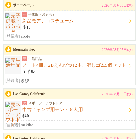
サニーベール
2026年08月06日(木)
売
子供服・おもちゃ
新品モアナコスチューム
＄10
[登録者]
apple
Mountain view
2026年08月05日(水)
売
生活用品
ノート4冊、2Bえんぴつ12本、消しゴム5個セット
７ドル
[登録者]
きび
Los Gatos, California
2026年08月05日(水)
売
スポーツ・アウトドア
中古キャンプ用テント６人用
$40
[登録者]
makiko
Los Gatos, California
2026年08月05日(水)