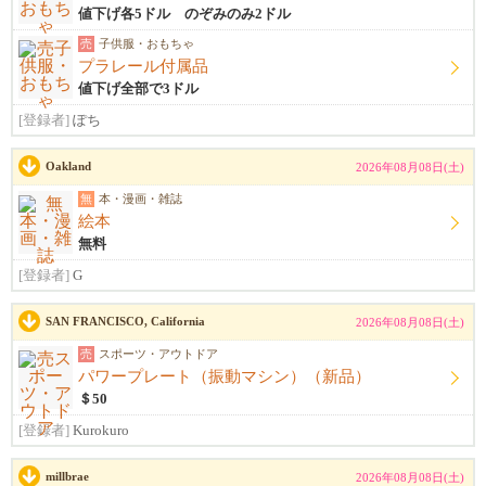
値下げ各5ドル のぞみのみ2ドル
売
子供服・おもちゃ
プラレール付属品
値下げ全部で3ドル
[登録者]
ぽち
Oakland
2026年08月08日(土)
無
本・漫画・雑誌
絵本
無料
[登録者]
G
SAN FRANCISCO, California
2026年08月08日(土)
売
スポーツ・アウトドア
パワープレート（振動マシン）（新品）
＄50
[登録者]
Kurokuro
millbrae
2026年08月08日(土)