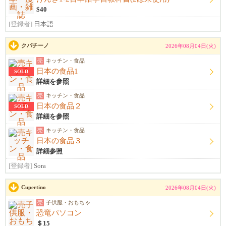
$40
[登録者]
日本語
クパチーノ
2026年08月04日(火)
売
キッチン・食品
日本の食品1
SOLD
詳細を参照
売
キッチン・食品
日本の食品２
SOLD
詳細を参照
売
キッチン・食品
日本の食品３
詳細参照
[登録者]
Sora
Cupertino
2026年08月04日(火)
売
子供服・おもちゃ
恐竜パソコン
＄15