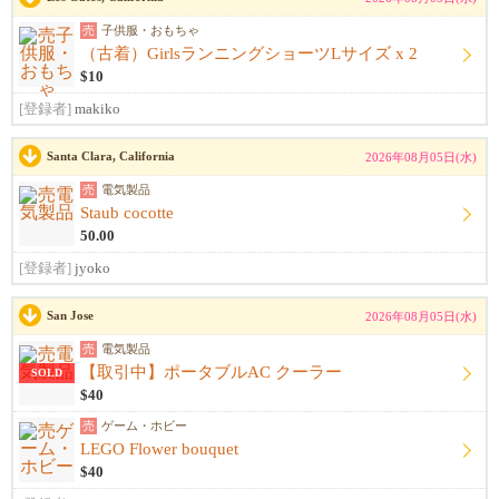
売
子供服・おもちゃ
（古着）GirlsランニングショーツLサイズ x 2
$10
[登録者]
makiko
Santa Clara, California
2026年08月05日(水)
売
電気製品
Staub cocotte
50.00
[登録者]
jyoko
San Jose
2026年08月05日(水)
売
電気製品
【取引中】ポータブルAC クーラー
SOLD
$40
売
ゲーム・ホビー
LEGO Flower bouquet
$40