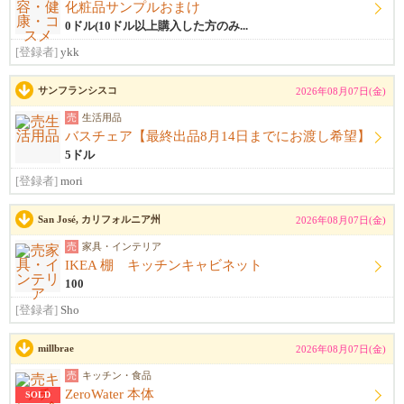
化粧品サンプルおまけ
0ドル(10ドル以上購入した方のみ...
[登録者]
ykk
サンフランシスコ
2026年08月07日(金)
売
生活用品
バスチェア【最終出品8月14日までにお渡し希望】
5ドル
[登録者]
mori
San José, カリフォルニア州
2026年08月07日(金)
売
家具・インテリア
IKEA 棚 キッチンキャビネット
100
[登録者]
Sho
millbrae
2026年08月07日(金)
売
キッチン・食品
ZeroWater 本体
SOLD