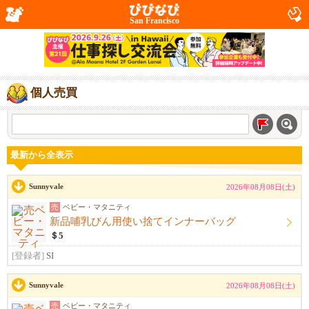
San Francisco
個人売買
最新から全表示
Sunnyvale
2026年08月08日(土)
売
ベビー・マタニティ
新品哺乳びん用使い捨てインナーバッグ
＄5
[登録者]
SI
Sunnyvale
2026年08月08日(土)
売
ベビー・マタニティ