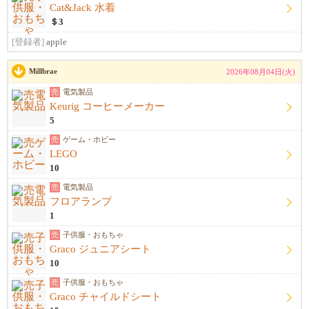
Cat&Jack 水着
＄3
[登録者]
apple
Millbrae
2026年08月04日(火)
売
電気製品
Keurig コーヒーメーカー
5
売
ゲーム・ホビー
LEGO
10
売
電気製品
フロアランプ
1
売
子供服・おもちゃ
Graco ジュニアシート
10
売
子供服・おもちゃ
Graco チャイルドシート