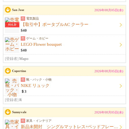
San Jose
2026年08月05日(水)
売
電気製品
【取引中】ポータブルAC クーラー
SOLD
$40
売
ゲーム・ホビー
LEGO Flower bouquet
$40
[登録者]
Mapo
Cupertino
2026年08月05日(水)
売
靴・バック・小物
NIKE リュック
＄3
[登録者]
R
Sunnyvale
2026年08月05日(水)
売
家具・インテリア
新品未開封 シングルマットレス+ベッドフレーム+シーツ