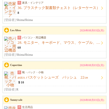
売
家具・インテリア
36. プラスチック製書類チェスト（レターケース）
8
[登録者]
ShimaShima
Los Altos
2026年08月03日(月)
売
パソコン・周辺機器
28. モニター、キーボード、マウス、ケーブル、アームレスト一式
60
[登録者]
ShimaShima
Cupertino
2026年08月03日(月)
売
靴・バック・小物
asics バスケットシューズ バッシュ 22㎝
＄10
[登録者]
R
Sunnyvale
2026年08月03日(月)
売
生活用品