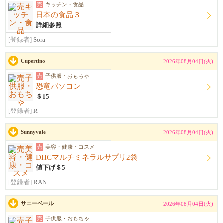
売
キッチン・食品
日本の食品３
詳細参照
[登録者]
Sora
Cupertino
2026年08月04日(火)
売
子供服・おもちゃ
恐竜パソコン
＄15
[登録者]
R
Sunnyvale
2026年08月04日(火)
売
美容・健康・コスメ
DHCマルチミネラルサプリ2袋
値下げ＄5
[登録者]
RAN
サニーベール
2026年08月04日(火)
売
子供服・おもちゃ