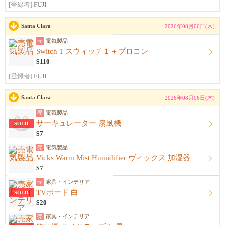
[登録者]
FUJI
Santa Clara
2026年08月06日(木)
売
電気製品
Switch 1 スウィッチ１＋プロコン
$110
[登録者]
FUJI
Santa Clara
2026年08月06日(木)
売
電気製品
サーキュレーター 扇風機
SOLD
$7
売
電気製品
Vicks Warm Mist Humidifier ヴィックス 加湿器
$7
売
家具・インテリア
TVボード 白
SOLD
$20
売
家具・インテリア