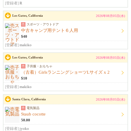
[登録者]
R
Los Gatos, California
2026年08月05日(水)
売
スポーツ・アウトドア
中古キャンプ用テント６人用
$40
[登録者]
makiko
Los Gatos, California
2026年08月05日(水)
売
子供服・おもちゃ
（古着）GirlsランニングショーツLサイズ x 2
$10
[登録者]
makiko
Santa Clara, California
2026年08月05日(水)
売
電気製品
Staub cocotte
50.00
[登録者]
jyoko