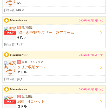
650
[登録者]
M&M
Mountain view
2026年08月05日(水)
無
電気製品
[取引き中]防犯ブザー 窓アラーム
SOLD
0ドル
[登録者]
きび
Mountain view
2026年08月05日(水)
売
家具・インテリア
クリア収納ケース
２ドル
[登録者]
きび
Mountain view
2026年08月05日(水)
売
生活用品
綿棒 4コセット
SOLD
２ドル