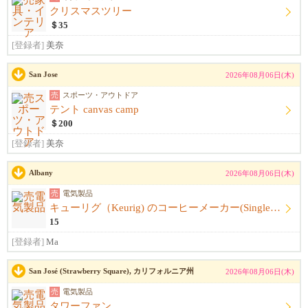
クリスマスツリー
＄35
[登録者]
美奈
San Jose
2026年08月06日(木)
売
スポーツ・アウトドア
テント canvas camp
＄200
[登録者]
美奈
Albany
2026年08月06日(木)
売
電気製品
キューリグ（Keurig) のコーヒーメーカー(Single Serve Coffee) Maker
15
[登録者]
Ma
San José (Strawberry Square), カリフォルニア州
2026年08月06日(木)
売
電気製品
タワーファン