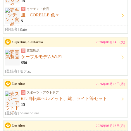
15
売
キッチン・食品
皿 CORELLE 色々
5
[登録者]
Kate
Cupertino, California
2026年08月04日(火)
売
電気製品
ケーブルモデムWi-Fi
$50
[登録者]
モデム
Los Altos
2026年08月03日(月)
売
スポーツ・アウトドア
62. 自転車ヘルメット、鍵、ライト等セット
15
[登録者]
ShimaShima
Los Altos
2026年08月03日(月)