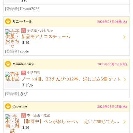
$10
[登録者]
Hawaii2026
サニーベール
2026年08月06日(木)
売
子供服・おもちゃ
新品モアナコスチューム
＄10
[登録者]
apple
Mountain view
2026年08月05日(水)
売
生活用品
ノート4冊、2Bえんぴつ12本、消しゴム5個セット
７ドル
[登録者]
きび
Cupertino
2026年08月05日(水)
売
本・漫画・雑誌
【取引中】ペンがおしゃべり えいご絵じてん セット
＄10