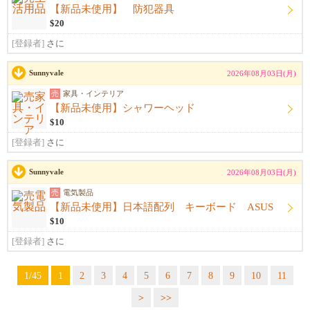
【新品未使用】 防犯器具
$20
[登録者]
さに
Sunnyvale
2026年08月03日(月)
売
家具・インテリア
【新品未使用】シャワーヘッド
$10
[登録者]
さに
Sunnyvale
2026年08月03日(月)
売
電気製品
【新品未使用】日本語配列 キーボード ASUS
$10
[登録者]
さに
1/45
1
2
3
4
5
6
7
8
9
10
11
>
>>