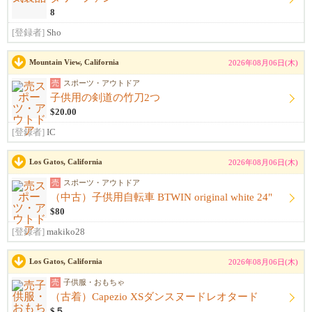
8
[登録者]
Sho
Mountain View, California
2026年08月06日(木)
売
スポーツ・アウトドア
子供用の剣道の竹刀2つ
$20.00
[登録者]
IC
Los Gatos, California
2026年08月06日(木)
売
スポーツ・アウトドア
（中古）子供用自転車 BTWIN original white 24"
$80
[登録者]
makiko28
Los Gatos, California
2026年08月06日(木)
売
子供服・おもちゃ
（古着）Capezio XSダンスヌードレオタード
$５