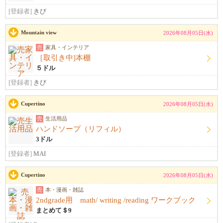
[登録者]
きび
Mountain view
2026年08月05日(水)
売
家具・インテリア
［取引き中]本棚
５ドル
[登録者]
きび
Cupertino
2026年08月05日(水)
売
生活用品
ハンドソープ（リフィル）
3ドル
[登録者]
MAI
Cupertino
2026年08月05日(水)
売
本・漫画・雑誌
2ndgrade用 math/ writing /reading ワークブック
まとめて＄9