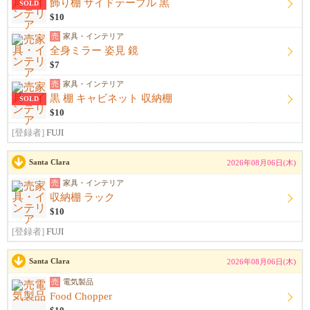
飾り棚 サイドテーブル 黒
SOLD
$10
売
家具・インテリア
全身ミラー 姿見 鏡
$7
売
家具・インテリア
黒 棚 キャビネット 収納棚
SOLD
$10
[登録者]
FUJI
Santa Clara
2026年08月06日(木)
売
家具・インテリア
収納棚 ラック
$10
[登録者]
FUJI
Santa Clara
2026年08月06日(木)
売
電気製品
Food Chopper