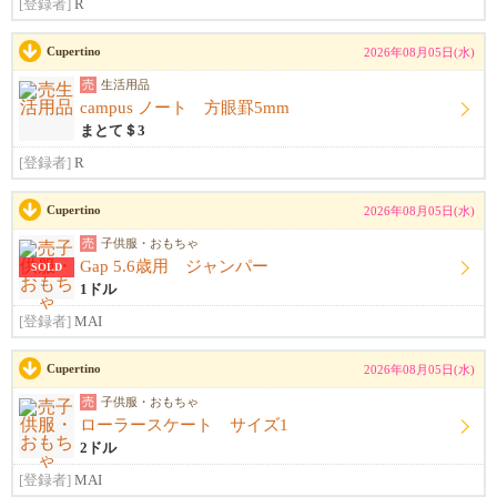
[登録者]
R
Cupertino
2026年08月05日(水)
売
生活用品
campus ノート 方眼罫5mm
まとて＄3
[登録者]
R
Cupertino
2026年08月05日(水)
売
子供服・おもちゃ
Gap 5.6歳用 ジャンパー
SOLD
1ドル
[登録者]
MAI
Cupertino
2026年08月05日(水)
売
子供服・おもちゃ
ローラースケート サイズ1
2ドル
[登録者]
MAI