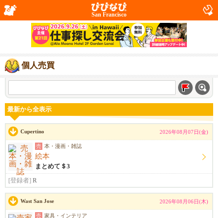
San Francisco
個人売買
最新から全表示
Cupertino
2026年08月07日(金)
売
本・漫画・雑誌
絵本
まとめて＄3
[登録者]
R
Wast San Jose
2026年08月06日(木)
売
家具・インテリア