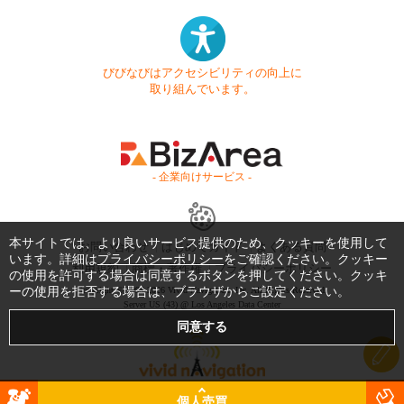
びびなびはアクセシビリティの向上に
取り組んでいます。
- 企業向けサービス -
本サイトでは、より良いサービス提供のため、クッキーを使用して
お問い合わせ
はじめてガイド
よくある質問
います。詳細は
プライバシーポリシー
をご確認ください。クッキー
利用規約
商標・著作権
プライバシーポリシー
の使用を許可する場合は同意するボタンを押してください。クッキ
ーの使用を拒否する場合は、ブラウザからご設定ください。
Copyright © 1999-2026 Vivid Navigation, Inc. All Rights Reserved.
Server US (43) @ Los Angeles Data Center
個人売買