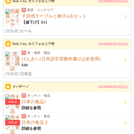
Daly City, カリフォルニア州
2026年08月04日(火)
売
家具・インテリア
子供用テーブルと椅子4点セット
【値下げ】$35
[登録者]
セール
Daly City, カリフォルニア州
2026年08月04日(火)
売
本・漫画・雑誌
げんき1-2日本語学習教科書(2は未使用)
$40
[登録者]
日本語
クパチーノ
2026年08月04日(火)
売
キッチン・食品
日本の食品1
SOLD
詳細を参照
売
キッチン・食品
日本の食品２
SOLD
詳細を参照