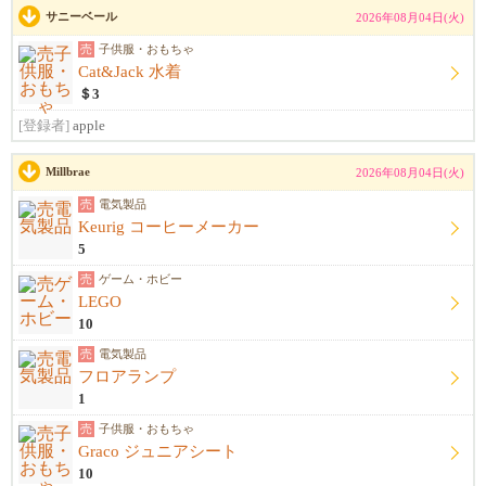
サニーベール
2026年08月04日(火)
売
子供服・おもちゃ
Cat&Jack 水着
＄3
[登録者]
apple
Millbrae
2026年08月04日(火)
売
電気製品
Keurig コーヒーメーカー
5
売
ゲーム・ホビー
LEGO
10
売
電気製品
フロアランプ
1
売
子供服・おもちゃ
Graco ジュニアシート
10