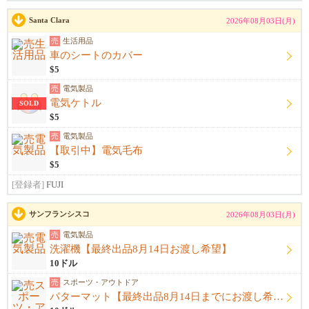
Santa Clara
2026年08月03日(月)
売
生活用品
車のシートのカバー
$5
売
電気製品
電気ケトル
SOLD
$5
売
電気製品
【取引中】電気毛布
$5
[登録者]
FUJI
サンフランシスコ
2026年08月03日(月)
売
電気製品
洗濯機【最終出品8月14日お渡し希望】
10ドル
売
スポーツ・アウトドア
パターマット【最終出品8月14日までにお渡し希望】