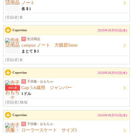
ノート
各＄1
[登録者]
R
Cupertino
2026年08月05日(水)
売
生活用品
campus ノート 方眼罫5mm
まとて＄3
[登録者]
R
Cupertino
2026年08月05日(水)
売
子供服・おもちゃ
Gap 5.6歳用 ジャンパー
SOLD
1ドル
[登録者]
MAI
Cupertino
2026年08月05日(水)
売
子供服・おもちゃ
ローラースケート サイズ1