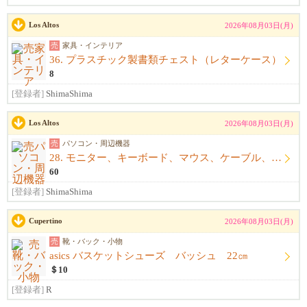
Los Altos
2026年08月03日(月)
売
家具・インテリア
36. プラスチック製書類チェスト（レターケース）
8
[登録者]
ShimaShima
Los Altos
2026年08月03日(月)
売
パソコン・周辺機器
28. モニター、キーボード、マウス、ケーブル、アームレスト一式
60
[登録者]
ShimaShima
Cupertino
2026年08月03日(月)
売
靴・バック・小物
asics バスケットシューズ バッシュ 22㎝
＄10
[登録者]
R