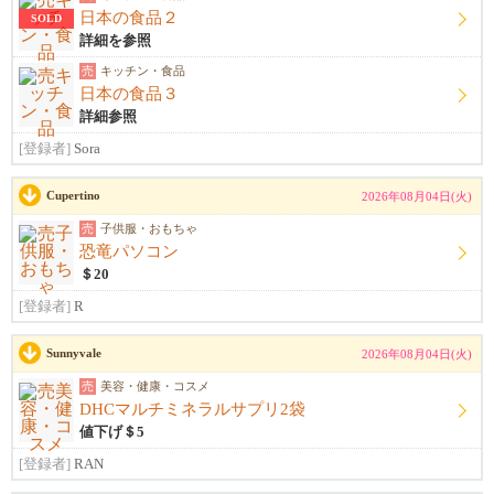
日本の食品２
SOLD
詳細を参照
売
キッチン・食品
日本の食品３
詳細参照
[登録者]
Sora
Cupertino
2026年08月04日(火)
売
子供服・おもちゃ
恐竜パソコン
＄20
[登録者]
R
Sunnyvale
2026年08月04日(火)
売
美容・健康・コスメ
DHCマルチミネラルサプリ2袋
値下げ＄5
[登録者]
RAN