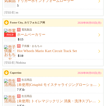
トリガーポイントフォームローラー
5
[登録者]
m
Foster City, カリフォルニア州
2026年08月03日(月)
売
電気製品
ホームベーカリー
SOLD
＄15
売
子供服・おもちゃ
Hot Wheels Mario Kart Circuit Track Set
＄10
[登録者]
Nishina
Cupertino
2026年08月03日(月)
売
生活用品
[未使用]Cetaphil モイスチャライジングローション（591mL）
7ドル
売
生活用品
[未使用] トイレマジックリン 消臭・洗浄スプレー 詰め替え用（300mL）