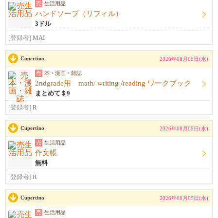
売
生活用品
ハンドソープ（リフィル）
3ドル
[登録者]
MAI
Cupertino
2026年08月05日(水)
売
本・漫画・雑誌
2ndgrade用 math/ writing /reading ワークブック
まとめて＄9
[登録者]
R
Cupertino
2026年08月05日(水)
売
生活用品
作文帳
無料
[登録者]
R
Cupertino
2026年08月05日(水)
売
生活用品