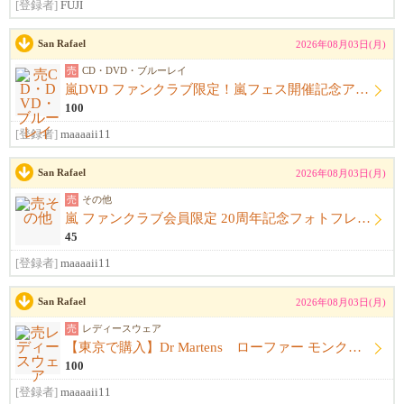
[登録者]
FUJI
San Rafael
2026年08月03日(月)
売
CD・DVD・ブルーレイ
嵐DVD ファンクラブ限定！嵐フェス開催記念アルバム ウラ嵐マニア CD４枚組
100
[登録者]
maaaaii11
San Rafael
2026年08月03日(月)
売
その他
嵐 ファンクラブ会員限定 20周年記念フォトフレーム
45
[登録者]
maaaaii11
San Rafael
2026年08月03日(月)
売
レディースウェア
【東京で購入】Dr Martens ローファー モンクストラップ 黒 サイズ23.5cm〜24.0cm ドクターマーチン
100
[登録者]
maaaaii11