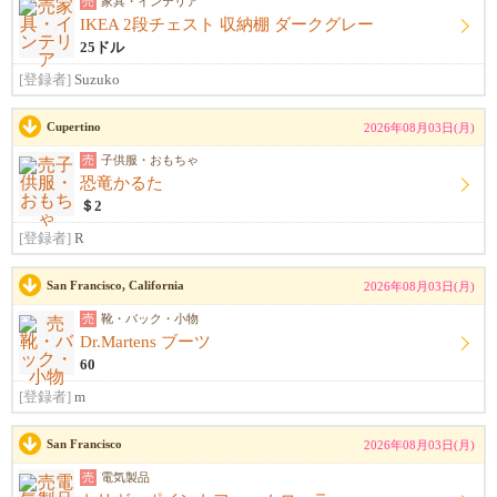
売
家具・インテリア
IKEA 2段チェスト 収納棚 ダークグレー
25ドル
[登録者]
Suzuko
Cupertino
2026年08月03日(月)
売
子供服・おもちゃ
恐竜かるた
＄2
[登録者]
R
San Francisco, California
2026年08月03日(月)
売
靴・バック・小物
Dr.Martens ブーツ
60
[登録者]
m
San Francisco
2026年08月03日(月)
売
電気製品