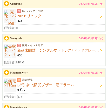
Cupertino
2026年08月05日(水)
売
靴・バック・小物
NIKE リュック
＄3
[登録者]
R
Sunnyvale
2026年08月05日(水)
売
家具・インテリア
新品未開封 シングルマットレス+ベッドフレーム+シーツ
650
[登録者]
M&M
Mountain view
2026年08月05日(水)
無
電気製品
[取引き中]防犯ブザー 窓アラーム
0ドル
[登録者]
きび
Mountain view
2026年08月05日(水)