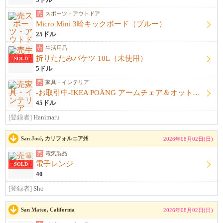
3ドル
売
スポーツ・アウトドア
Micro Mini 3輪キックボード（ブルー）
25ドル
売
生活用品
折りたたみバケツ 10L（未使用）
SOLD
5ドル
売
家具・インテリア
-お取引中-IKEA POÄNG アームチェア＆オットマンセット
45ドル
[登録者]
Hanimaru
San José, カリフォルニア州
2026年08月02日(日)
売
電気製品
電子レンジ
SOLD
40
[登録者]
Sho
San Mateo, California
2026年08月02日(日)