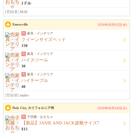
2ドル
[登録者]
MAI
Emeryville
2026年08月05日(水)
売
家具・インテリア
クイーンサイズベッド
150
売
家具・インテリア
ハイスツール
30
売
家具・インテリア
ハイテーブル
40
[登録者]
maho
Daly City, カリフォルニア州
2026年08月04日(火)
売
子供服・おもちゃ
【新品】JANIE AND JACK皮靴サイズ7
$15