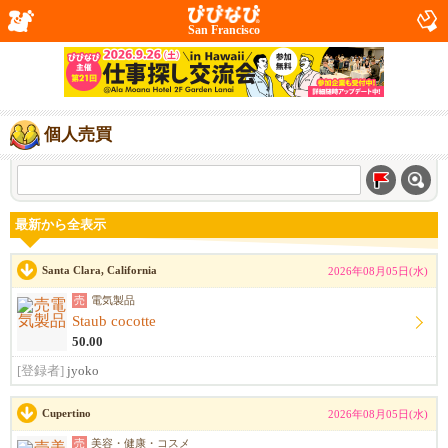
San Francisco
個人売買
最新から全表示
Santa Clara, California
2026年08月05日(水)
売
電気製品
Staub cocotte
50.00
[登録者]
jyoko
Cupertino
2026年08月05日(水)
売
美容・健康・コスメ