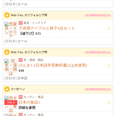
[登録者]
セール
Daly City, カリフォルニア州
2026年08月04日(火)
売
家具・インテリア
子供用テーブルと椅子4点セット
【値下げ】$35
[登録者]
セール
Daly City, カリフォルニア州
2026年08月04日(火)
売
本・漫画・雑誌
げんき1-2日本語学習教科書(2は未使用)
$40
[登録者]
日本語
クパチーノ
2026年08月04日(火)
売
キッチン・食品
日本の食品1
SOLD
詳細を参照
売
キッチン・食品