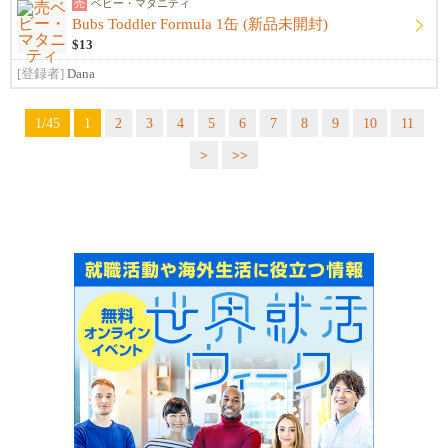
売
ベビー・マタニティ
Bubs Toddler Formula 1缶 (新品未開封)
$13
[登録者]
Dana
1/45
1
2
3
4
5
6
7
8
9
10
11
>
>>