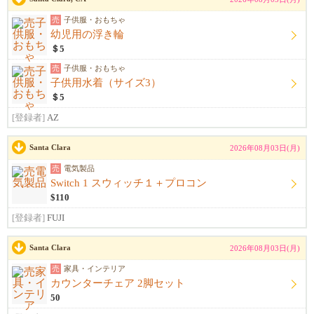
売
子供服・おもちゃ
幼児用の浮き輪
＄5
売
子供服・おもちゃ
子供用水着（サイズ3）
＄5
[登録者]
AZ
Santa Clara
2026年08月03日(月)
売
電気製品
Switch 1 スウィッチ１＋プロコン
$110
[登録者]
FUJI
Santa Clara
2026年08月03日(月)
売
家具・インテリア
カウンターチェア 2脚セット
50