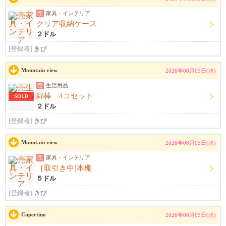
売
家具・インテリア
クリア収納ケース
２ドル
[登録者]
きび
Mountain view
2026年08月05日(水)
売
生活用品
綿棒 4コセット
SOLD
２ドル
[登録者]
きび
Mountain view
2026年08月05日(水)
売
家具・インテリア
［取引き中]本棚
５ドル
[登録者]
きび
Cupertino
2026年08月05日(水)