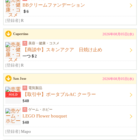
BBクリームファンデーション
＄6
[登録者]
R
Cupertino
2026年08月05日(水)
売
美容・健康・コスメ
【商談中】スキンアクア 日焼け止め
一つ＄2
[登録者]
R
San Jose
2026年08月05日(水)
売
電気製品
【取引中】ポータブルAC クーラー
SOLD
$40
売
ゲーム・ホビー
LEGO Flower bouquet
$40
[登録者]
Mapo