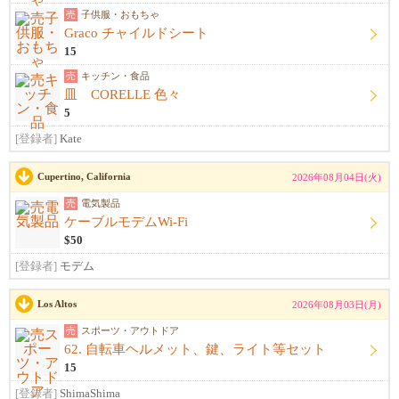
売
子供服・おもちゃ
Graco チャイルドシート
15
売
キッチン・食品
皿 CORELLE 色々
5
[登録者]
Kate
Cupertino, California
2026年08月04日(火)
売
電気製品
ケーブルモデムWi-Fi
$50
[登録者]
モデム
Los Altos
2026年08月03日(月)
売
スポーツ・アウトドア
62. 自転車ヘルメット、鍵、ライト等セット
15
[登録者]
ShimaShima