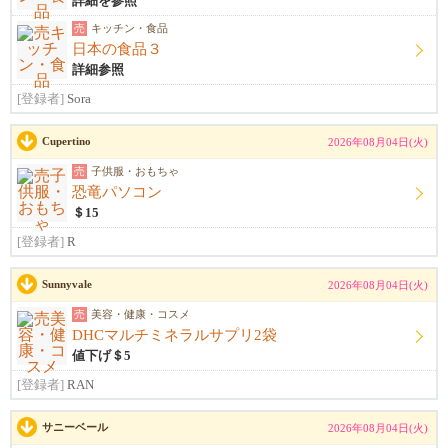
詳細を参照
売
キッチン・食品
日本の食品３
詳細参照
[登録者]
Sora
Cupertino
2026年08月04日(火)
売
子供服・おもちゃ
恐竜パソコン
＄15
[登録者]
R
Sunnyvale
2026年08月04日(火)
売
美容・健康・コスメ
DHCマルチミネラルサプリ2袋
値下げ＄5
[登録者]
RAN
サニーベール
2026年08月04日(火)