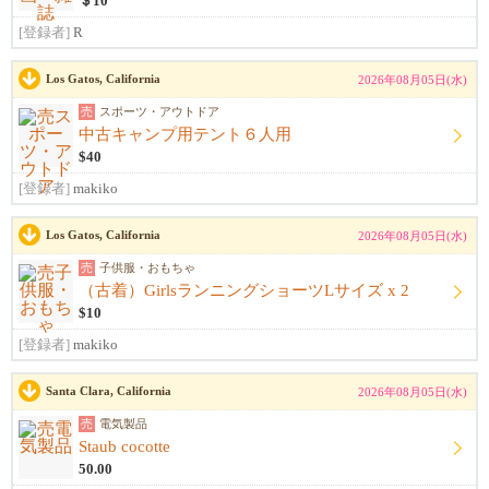
＄10
[登録者]
R
Los Gatos, California
2026年08月05日(水)
売
スポーツ・アウトドア
中古キャンプ用テント６人用
$40
[登録者]
makiko
Los Gatos, California
2026年08月05日(水)
売
子供服・おもちゃ
（古着）GirlsランニングショーツLサイズ x 2
$10
[登録者]
makiko
Santa Clara, California
2026年08月05日(水)
売
電気製品
Staub cocotte
50.00