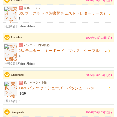
Los Altos
2026年08月03日(月)
売
家具・インテリア
36. プラスチック製書類チェスト（レターケース）
8
[登録者]
ShimaShima
Los Altos
2026年08月03日(月)
売
パソコン・周辺機器
28. モニター、キーボード、マウス、ケーブル、アームレスト一式
60
[登録者]
ShimaShima
Cupertino
2026年08月03日(月)
売
靴・バック・小物
asics バスケットシューズ バッシュ 22㎝
＄10
[登録者]
R
Sunnyvale
2026年08月03日(月)