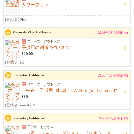
タワーファン
8
[登録者]
Sho
Mountain View, California
2026年08月06日(木)
売
スポーツ・アウトドア
子供用の剣道の竹刀2つ
$20.00
[登録者]
IC
Los Gatos, California
2026年08月06日(木)
売
スポーツ・アウトドア
（中古）子供用自転車 BTWIN original white 24"
$80
[登録者]
makiko28
Los Gatos, California
2026年08月06日(木)
売
子供服・おもちゃ
（古着）Capezio XSダンスヌードレオタード