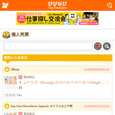
San Francisco
個人売買
最新から全表示
Albany
2026年08月06日(木)
売
電気製品
キューリグ（Keurig) のコーヒーメーカー(Single Serve Coffee) Maker
15
[登録者]
Ma
San José (Strawberry Square), カリフォルニア州
2026年08月06日(木)
売
電気製品