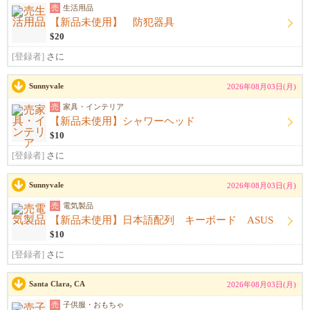
売
生活用品
【新品未使用】 防犯器具
$20
[登録者]
さに
Sunnyvale
2026年08月03日(月)
売
家具・インテリア
【新品未使用】シャワーヘッド
$10
[登録者]
さに
Sunnyvale
2026年08月03日(月)
売
電気製品
【新品未使用】日本語配列 キーボード ASUS
$10
[登録者]
さに
Santa Clara, CA
2026年08月03日(月)
売
子供服・おもちゃ