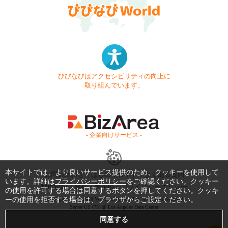
びびなびはアクセシビリティの向上に
取り組んでいます。
- 企業向けサービス -
本サイトでは、より良いサービス提供のため、クッキーを使用して
お問い合わせ
はじめてガイド
よくある質問
います。詳細は
プライバシーポリシー
をご確認ください。クッキー
利用規約
商標・著作権
プライバシーポリシー
の使用を許可する場合は同意するボタンを押してください。クッキ
ーの使用を拒否する場合は、ブラウザからご設定ください。
Copyright © 1999-2026 Vivid Navigation, Inc. All Rights Reserved.
Server US (75) @ Los Angeles Data Center