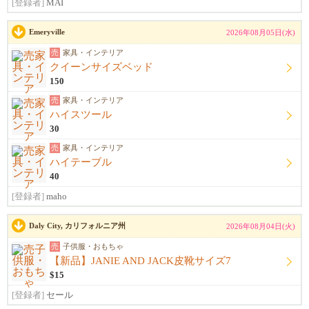
[登録者]
MAI
Emeryville
2026年08月05日(水)
売
家具・インテリア
クイーンサイズベッド
150
売
家具・インテリア
ハイスツール
30
売
家具・インテリア
ハイテーブル
40
[登録者]
maho
Daly City, カリフォルニア州
2026年08月04日(火)
売
子供服・おもちゃ
【新品】JANIE AND JACK皮靴サイズ7
$15
[登録者]
セール