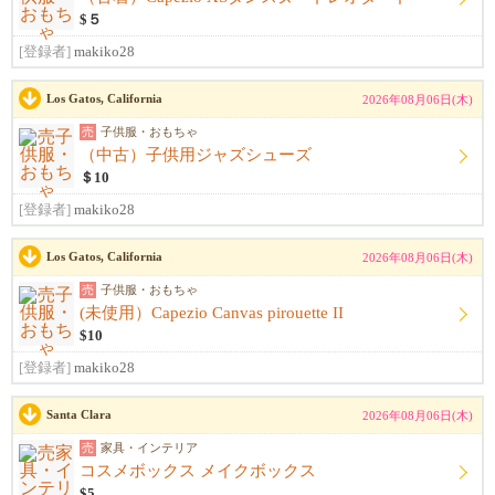
$５
[登録者]
makiko28
Los Gatos, California
2026年08月06日(木)
売
子供服・おもちゃ
（中古）子供用ジャズシューズ
＄10
[登録者]
makiko28
Los Gatos, California
2026年08月06日(木)
売
子供服・おもちゃ
(未使用）Capezio Canvas pirouette II
$10
[登録者]
makiko28
Santa Clara
2026年08月06日(木)
売
家具・インテリア
コスメボックス メイクボックス
$5