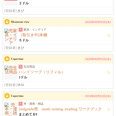
２ドル
[登録者]
きび
Mountain view
2026年08月05日(水)
売
家具・インテリア
［取引き中]本棚
５ドル
[登録者]
きび
Cupertino
2026年08月05日(水)
売
生活用品
ハンドソープ（リフィル）
3ドル
[登録者]
MAI
Cupertino
2026年08月05日(水)
売
本・漫画・雑誌
2ndgrade用 math/ writing /reading ワークブック
まとめて＄9