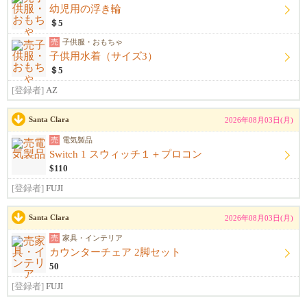
幼児用の浮き輪
＄5
売
子供服・おもちゃ
子供用水着（サイズ3）
＄5
[登録者]
AZ
Santa Clara
2026年08月03日(月)
売
電気製品
Switch 1 スウィッチ１＋プロコン
$110
[登録者]
FUJI
Santa Clara
2026年08月03日(月)
売
家具・インテリア
カウンターチェア 2脚セット
50
[登録者]
FUJI