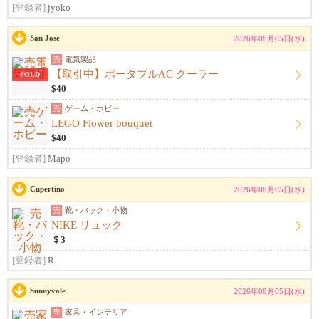
[登録者]
jyoko
San Jose
2026年08月05日(水)
売
電気製品
【取引中】ポータブルAC クーラー
SOLD
$40
売
ゲーム・ホビー
LEGO Flower bouquet
$40
[登録者]
Mapo
Cupertino
2026年08月05日(水)
売
靴・バック・小物
NIKE リュック
＄3
[登録者]
R
Sunnyvale
2026年08月05日(水)
売
家具・インテリア