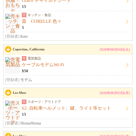
Graco チャイルドシート
15
売
キッチン・食品
皿 CORELLE 色々
5
[登録者]
Kate
Cupertino, California
2026年08月04日(火)
売
電気製品
ケーブルモデムWi-Fi
$50
[登録者]
モデム
Los Altos
2026年08月03日(月)
売
スポーツ・アウトドア
62. 自転車ヘルメット、鍵、ライト等セット
15
[登録者]
ShimaShima