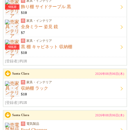
売
家具・インテリア
飾り棚 サイドテーブル 黒
SOLD
$10
売
家具・インテリア
全身ミラー 姿見 鏡
$7
売
家具・インテリア
黒 棚 キャビネット 収納棚
SOLD
$10
[登録者]
FUJI
Santa Clara
2026年08月06日(木)
売
家具・インテリア
収納棚 ラック
$10
[登録者]
FUJI
Santa Clara
2026年08月06日(木)
売
電気製品
Food Chopper