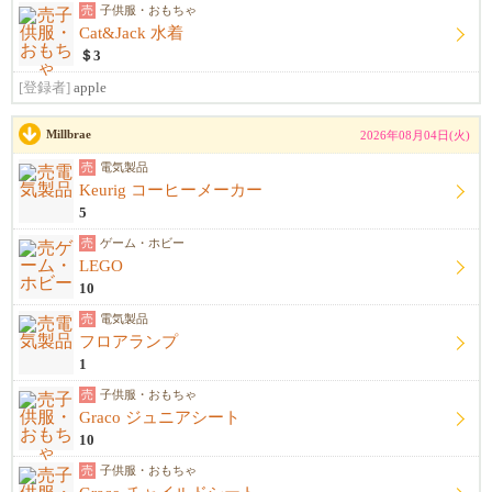
売
子供服・おもちゃ
Cat&Jack 水着
＄3
[登録者]
apple
Millbrae
2026年08月04日(火)
売
電気製品
Keurig コーヒーメーカー
5
売
ゲーム・ホビー
LEGO
10
売
電気製品
フロアランプ
1
売
子供服・おもちゃ
Graco ジュニアシート
10
売
子供服・おもちゃ