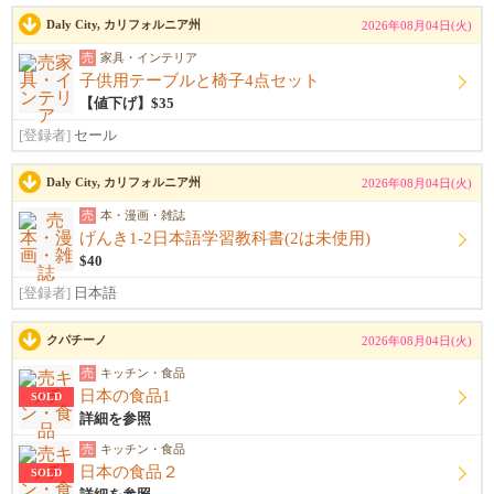
Daly City, カリフォルニア州
2026年08月04日(火)
売
家具・インテリア
子供用テーブルと椅子4点セット
【値下げ】$35
[登録者]
セール
Daly City, カリフォルニア州
2026年08月04日(火)
売
本・漫画・雑誌
げんき1-2日本語学習教科書(2は未使用)
$40
[登録者]
日本語
クパチーノ
2026年08月04日(火)
売
キッチン・食品
日本の食品1
SOLD
詳細を参照
売
キッチン・食品
日本の食品２
SOLD