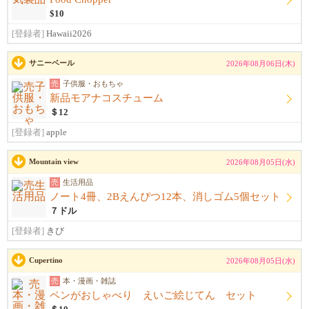
$10
[登録者]
Hawaii2026
サニーベール
2026年08月06日(木)
売
子供服・おもちゃ
新品モアナコスチューム
＄12
[登録者]
apple
Mountain view
2026年08月05日(水)
売
生活用品
ノート4冊、2Bえんぴつ12本、消しゴム5個セット
７ドル
[登録者]
きび
Cupertino
2026年08月05日(水)
売
本・漫画・雑誌
ペンがおしゃべり えいご絵じてん セット