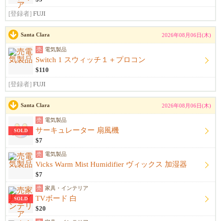
[登録者]
FUJI
Santa Clara
2026年08月06日(木)
売
電気製品
Switch 1 スウィッチ１＋プロコン
$110
[登録者]
FUJI
Santa Clara
2026年08月06日(木)
売
電気製品
サーキュレーター 扇風機
SOLD
$7
売
電気製品
Vicks Warm Mist Humidifier ヴィックス 加湿器
$7
売
家具・インテリア
TVボード 白
SOLD
$20