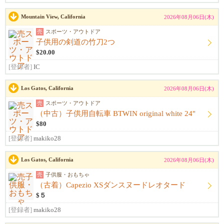
Mountain View, California
2026年08月06日(木)
売
スポーツ・アウトドア
子供用の剣道の竹刀2つ
$20.00
[登録者]
IC
Los Gatos, California
2026年08月06日(木)
売
スポーツ・アウトドア
（中古）子供用自転車 BTWIN original white 24"
$80
[登録者]
makiko28
Los Gatos, California
2026年08月06日(木)
売
子供服・おもちゃ
（古着）Capezio XSダンスヌードレオタード
$５
[登録者]
makiko28