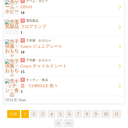
売
ゲーム・ホビー
LEGO
10
売
電気製品
フロアランプ
1
売
子供服・おもちゃ
Graco ジュニアシート
10
売
子供服・おもちゃ
Graco チャイルドシート
15
売
キッチン・食品
皿 CORELLE 色々
5
[登録者]
Kate
1/45
1
2
3
4
5
6
7
8
9
10
11
>
>>