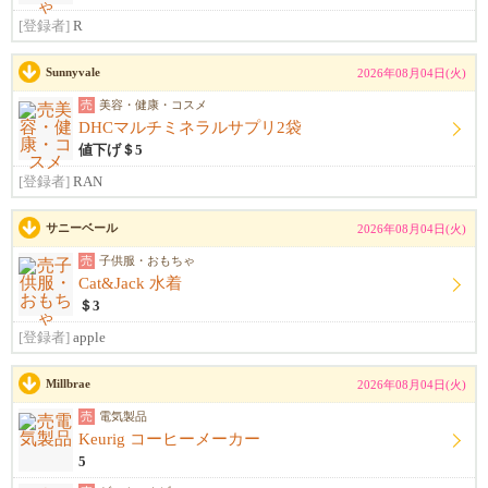
[登録者]
R
Sunnyvale
2026年08月04日(火)
売
美容・健康・コスメ
DHCマルチミネラルサプリ2袋
値下げ＄5
[登録者]
RAN
サニーベール
2026年08月04日(火)
売
子供服・おもちゃ
Cat&Jack 水着
＄3
[登録者]
apple
Millbrae
2026年08月04日(火)
売
電気製品
Keurig コーヒーメーカー
5