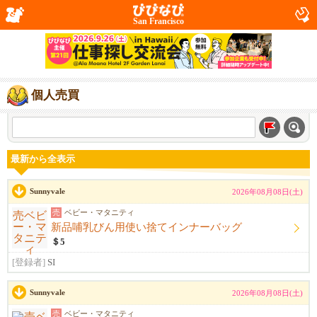
San Francisco
個人売買
最新から全表示
Sunnyvale
2026年08月08日(土)
売
ベビー・マタニティ
新品哺乳びん用使い捨てインナーバッグ
＄5
[登録者]
SI
Sunnyvale
2026年08月08日(土)
売
ベビー・マタニティ