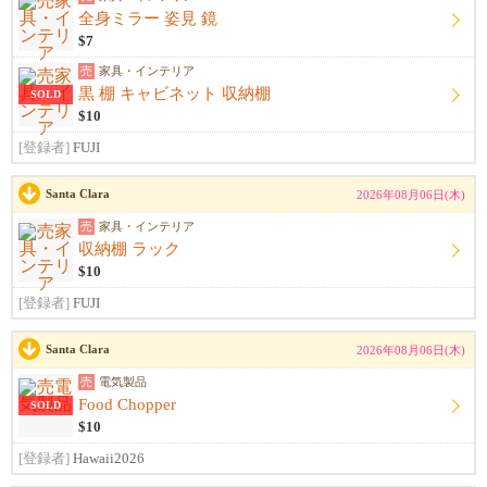
全身ミラー 姿見 鏡
$7
売
家具・インテリア
黒 棚 キャビネット 収納棚
SOLD
$10
[登録者]
FUJI
Santa Clara
2026年08月06日(木)
売
家具・インテリア
収納棚 ラック
$10
[登録者]
FUJI
Santa Clara
2026年08月06日(木)
売
電気製品
Food Chopper
SOLD
$10
[登録者]
Hawaii2026