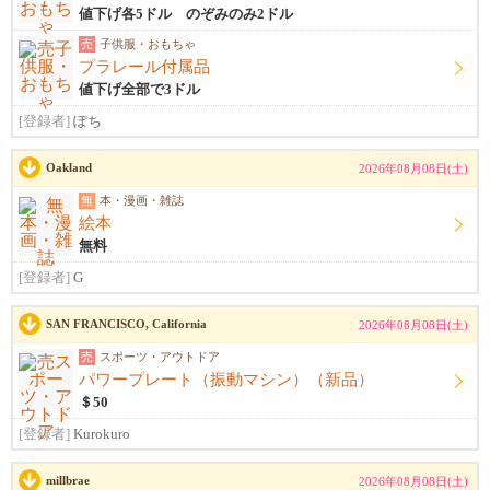
値下げ各5ドル のぞみのみ2ドル
売
子供服・おもちゃ
プラレール付属品
値下げ全部で3ドル
[登録者]
ぽち
Oakland
2026年08月08日(土)
無
本・漫画・雑誌
絵本
無料
[登録者]
G
SAN FRANCISCO, California
2026年08月08日(土)
売
スポーツ・アウトドア
パワープレート（振動マシン）（新品）
＄50
[登録者]
Kurokuro
millbrae
2026年08月08日(土)