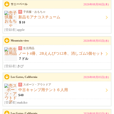
サニーベール
2026年08月06日(木)
売
子供服・おもちゃ
新品モアナコスチューム
＄10
[登録者]
apple
Mountain view
2026年08月05日(水)
売
生活用品
ノート4冊、2Bえんぴつ12本、消しゴム5個セット
７ドル
[登録者]
きび
Los Gatos, California
2026年08月05日(水)
売
スポーツ・アウトドア
中古キャンプ用テント６人用
$40
[登録者]
makiko
Los Gatos, California
2026年08月05日(水)