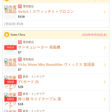
売
電気製品
Switch 1 スウィッチ１＋プロコン
$110
[登録者]
FUJI
Santa Clara
2026年08月06日(木)
売
電気製品
サーキュレーター 扇風機
SOLD
$7
売
電気製品
Vicks Warm Mist Humidifier ヴィックス 加湿器
$7
売
家具・インテリア
TVボード 白
SOLD
$20
売
家具・インテリア
飾り棚 サイドテーブル 黒
SOLD
$10
売
家具・インテリア