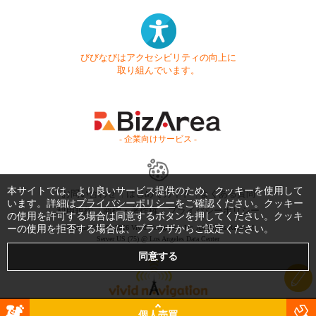
びびなびはアクセシビリティの向上に
取り組んでいます。
- 企業向けサービス -
本サイトでは、より良いサービス提供のため、クッキーを使用して
お問い合わせ
はじめてガイド
よくある質問
います。詳細は
プライバシーポリシー
をご確認ください。クッキー
利用規約
商標・著作権
プライバシーポリシー
の使用を許可する場合は同意するボタンを押してください。クッキ
ーの使用を拒否する場合は、ブラウザからご設定ください。
Copyright © 1999-2026 Vivid Navigation, Inc. All Rights Reserved.
Server US (75) @ Los Angeles Data Center
個人売買