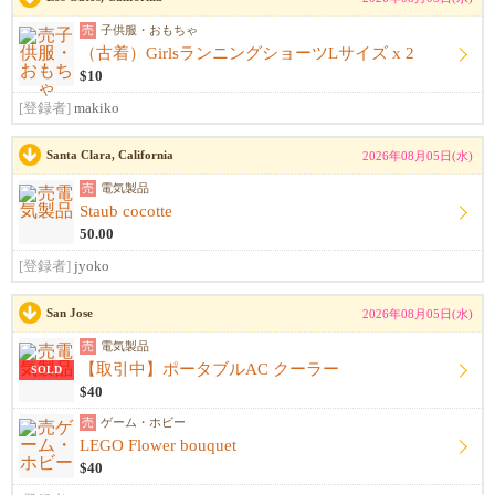
売
子供服・おもちゃ
（古着）GirlsランニングショーツLサイズ x 2
$10
[登録者]
makiko
Santa Clara, California
2026年08月05日(水)
売
電気製品
Staub cocotte
50.00
[登録者]
jyoko
San Jose
2026年08月05日(水)
売
電気製品
【取引中】ポータブルAC クーラー
SOLD
$40
売
ゲーム・ホビー
LEGO Flower bouquet
$40