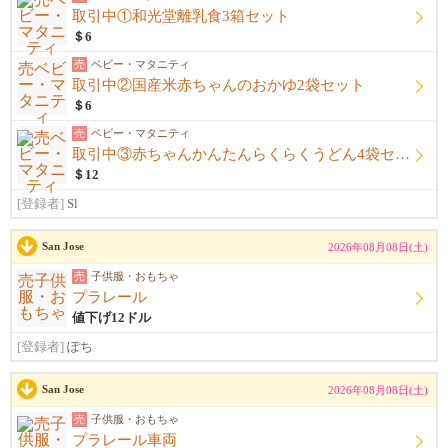
取引中①和光堂離乳食3箱セット
＄6
売
ベビー・マタニティ
取引中②国産米赤ちゃんのおかゆ2袋セット
＄6
売
ベビー・マタニティ
取引中③赤ちゃんかんたんらくらくうどん4袋セット
＄12
[登録者]
Sl
San Jose
2026年08月08日(土)
売
子供服・おもちゃ
プラレール
値下げ12ドル
[登録者]
ぽち
San Jose
2026年08月08日(土)
売
子供服・おもちゃ
プラレール車両