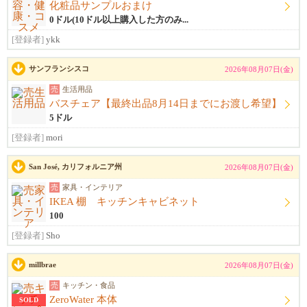
化粧品サンプルおまけ
0ドル(10ドル以上購入した方のみ...
[登録者]
ykk
サンフランシスコ
2026年08月07日(金)
売
生活用品
バスチェア【最終出品8月14日までにお渡し希望】
5ドル
[登録者]
mori
San José, カリフォルニア州
2026年08月07日(金)
売
家具・インテリア
IKEA 棚 キッチンキャビネット
100
[登録者]
Sho
millbrae
2026年08月07日(金)
売
キッチン・食品
ZeroWater 本体
SOLD