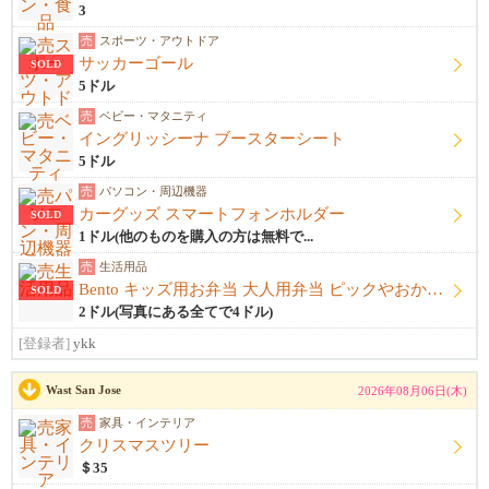
3
売
スポーツ・アウトドア
サッカーゴール
SOLD
5ドル
売
ベビー・マタニティ
イングリッシーナ ブースターシート
5ドル
売
パソコン・周辺機器
カーグッズ スマートフォンホルダー
SOLD
1ドル(他のものを購入の方は無料で...
売
生活用品
Bento キッズ用お弁当 大人用弁当 ピックやおかずカップ他
SOLD
2ドル(写真にある全てで4ドル)
[登録者]
ykk
Wast San Jose
2026年08月06日(木)
売
家具・インテリア
クリスマスツリー
＄35