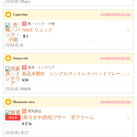
[登録者]
Mapo
Cupertino
2026年08月05日(水)
売
靴・バック・小物
NIKE リュック
＄3
[登録者]
R
Sunnyvale
2026年08月05日(水)
売
家具・インテリア
新品未開封 シングルマットレス+ベッドフレーム+シーツ
650
[登録者]
M&M
Mountain view
2026年08月05日(水)
無
電気製品
[取引き中]防犯ブザー 窓アラーム
SOLD
0ドル
[登録者]
きび