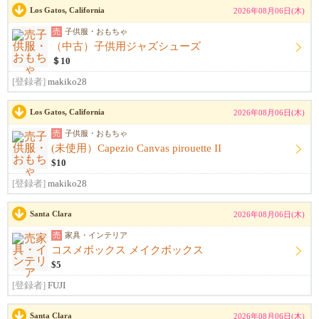
Los Gatos, California
2026年08月06日(木)
売
子供服・おもちゃ
（中古）子供用ジャズシューズ
＄10
[登録者]
makiko28
Los Gatos, California
2026年08月06日(木)
売
子供服・おもちゃ
(未使用）Capezio Canvas pirouette II
$10
[登録者]
makiko28
Santa Clara
2026年08月06日(木)
売
家具・インテリア
コスメボックス メイクボックス
$5
[登録者]
FUJI
Santa Clara
2026年08月06日(木)