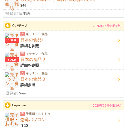
$40
[登録者]
日本語
クパチーノ
2026年08月04日(火)
売
キッチン・食品
日本の食品1
SOLD
詳細を参照
売
キッチン・食品
日本の食品２
SOLD
詳細を参照
売
キッチン・食品
日本の食品３
詳細参照
[登録者]
Sora
Cupertino
2026年08月04日(火)
売
子供服・おもちゃ
恐竜パソコン
＄15