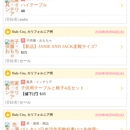
ハイテーブル
40
[登録者]
maho
Daly City, カリフォルニア州
2026年08月04日(火)
売
子供服・おもちゃ
【新品】JANIE AND JACK皮靴サイズ7
$15
[登録者]
セール
Daly City, カリフォルニア州
2026年08月04日(火)
売
家具・インテリア
子供用テーブルと椅子4点セット
【値下げ】$35
[登録者]
セール
Daly City, カリフォルニア州
2026年08月04日(火)
売
本・漫画・雑誌
げんき1-2日本語学習教科書(2は未使用)