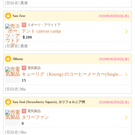
[登録者]
美奈
San Jose
2026年08月06日(木)
売
スポーツ・アウトドア
テント canvas camp
＄200
[登録者]
美奈
Albany
2026年08月06日(木)
売
電気製品
キューリグ（Keurig) のコーヒーメーカー(Single Serve Coffee) Maker
15
[登録者]
Ma
San José (Strawberry Square), カリフォルニア州
2026年08月06日(木)
売
電気製品
タワーファン
8
[登録者]
Sho