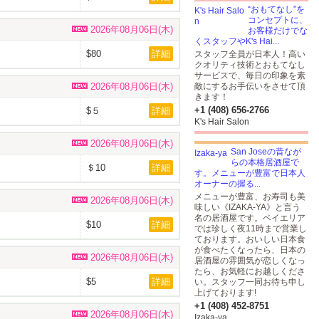
“おもてなし”を
コンセプトに、
2026年08月06日(木)
お客様だけでな
くスタッフやK's Hai...
$80
詳細
スタッフ全員が日本人！高い
クオリティ技術とおもてなし
サービスで、毎日の印象を素
2026年08月06日(木)
敵にするお手伝いをさせて頂
きます！
+1 (408) 656-2766
$５
詳細
K's Hair Salon
2026年08月06日(木)
San Joseの昔なが
らの本格居酒屋で
＄10
詳細
す。メニューが豊富で日本人
オーナーの握る...
メニューが豊富、お寿司も美
2026年08月06日(木)
味しい《IZAKA-YA》と言う
名の居酒屋です。ベイエリア
$10
詳細
では珍しく夜11時まで営業し
ております。おいしい日本食
が食べたくなったら、日本の
2026年08月06日(木)
居酒屋の雰囲気が恋しくなっ
たら、お気軽にお越しくださ
$5
詳細
い。スタッフ一同お待ち申し
上げております!
+1 (408) 452-8751
2026年08月06日(木)
Izaka-ya