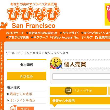
San Francisco
ワールド
>
アメリカ合衆国
>
サンフランシスコ
個人売買
新規登録
表示形式
リストで見る
最新から全表示
オンラインを表示
最新から全表示