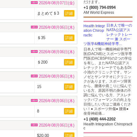
だけます。
2026年08月07日(金)
+1 (800) 794-0994
AM World Express
まとめて＄3
詳細
日本人で唯一の
2026年08月06日(木)
NATA公認アス
レチックトレー
＄35
詳細
ナー 兼 スポー
ツ医学&機能神経学専...
日本人で唯一機能神経学専門
2026年08月06日(木)
医(DACNB)とスポーツ医学専
門医(DACBSP®)の2つの学位
＄200
詳細
を有し、またNATA公認アス
レチックトレーナでもあるDr.
小池のクリニックです。サン
2026年08月06日(木)
ノゼとサンマテオにクリニッ
クがあります。スポーツ障害
から、腰痛や肩こりに悩んで
15
詳細
いる方、原因不明の身体の不
調に悩んでいる方、アスレチ
ックパフォーマンスの向上を
2026年08月06日(木)
目指したい方はご連絡くださ
い！● スポーツ外傷● 腰痛●
8
詳細
坐骨神経痛...
+1 (408) 444-2202
Health Integration Chiropracti
2026年08月06日(木)
c
$20.00
詳細