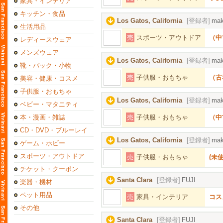
家具・インテリア
キッチン・食品
Los Gatos, California
[登録者]
mak
生活用品
売
スポーツ・アウトドア
（中古
レディースウェア
メンズウェア
Los Gatos, California
[登録者]
mak
靴・バック・小物
売
子供服・おもちゃ
（古
美容・健康・コスメ
子供服・おもちゃ
Los Gatos, California
[登録者]
mak
ベビー・マタニティ
本・漫画・雑誌
売
子供服・おもちゃ
（中
CD・DVD・ブルーレイ
Los Gatos, California
[登録者]
mak
ゲーム・ホビー
スポーツ・アウトドア
売
子供服・おもちゃ
(未使
チケット・クーポン
Santa Clara
[登録者]
FUJI
楽器・機材
ペット用品
売
家具・インテリア
コス
その他
Santa Clara
[登録者]
FUJI