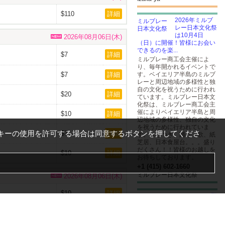
$110
詳細
2026年ミルブ
レー日本文化祭
は10月4日
2026年08月06日(木)
（日）に開催！皆様にお会い
できるのを楽...
$7
詳細
ミルブレー商工会主催によ
り、毎年開かれるイベントで
$7
詳細
す。ベイエリア半島のミルブ
レーと周辺地域の多様性と独
自の文化を祝うために行われ
$20
詳細
ています。ミルブレー日本文
化祭は、ミルブレー商工会主
催によりベイエリア半島と周
$10
詳細
辺地域の多様性、独自の文化
を祝うために行われていま
キーの使用を許可する場合は同意するボタンを押してくださ
$7
詳細
す。もちつき、踊り、歌、紙
芝居、日本食屋台。。。盛り
だくさん！！皆様のお越しを
$10
詳細
お待ちしております。
+1 (415) 602-1660
ミルブレー日本文化祭
2026年08月06日(木)
$10
詳細
ベイエリアの野
球好きが集まり
ました！未経験
2026年08月06日(木)
者大歓迎！お気