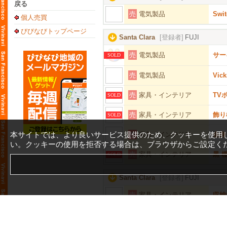
戻る
売
電気製品
Sw
個人売買
びびなびトップページ
Santa Clara
[登録者]
FUJI
売
電気製品
サー
SOLD
売
電気製品
Vic
売
家具・インテリア
TV
SOLD
売
家具・インテリア
飾り
SOLD
本サイトでは、より良いサービス提供のため、クッキーを使用
売
家具・インテリア
全身
い。クッキーの使用を拒否する場合は、ブラウザからご設定く
売
家具・インテリア
黒 
SOLD
Santa Clara
[登録者]
FUJI
売
家具・インテリア
収納
Santa Clara
[登録者]
Hawaii2026