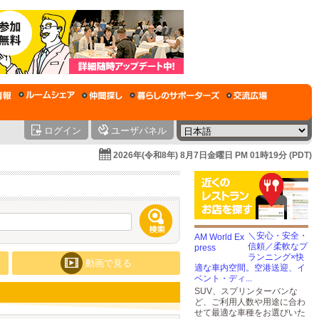
ログイン
ユーザパネル
2026年(令和8年) 8月7日金曜日 PM 01時19分 (PDT)
＼安心・安全・
信頼／柔軟なプ
ランニング×快
動画で見る
適な車内空間。空港送迎、イ
ベント・ディ...
SUV、スプリンターバンな
ど、ご利用人数や用途に合わ
せて最適な車種をお選びいた