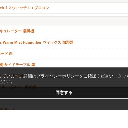
itch 1 スウィッチ１＋プロコン
キュレーター 扇風機
ks Warm Mist Humidifier ヴィックス 加湿器
ボード 白
棚 サイドテーブル 黒
しています。詳細は
プライバシーポリシー
をご確認ください。クッ
ミラー 姿見 鏡
ださい。
棚 キャビネット 収納棚
棚 ラック