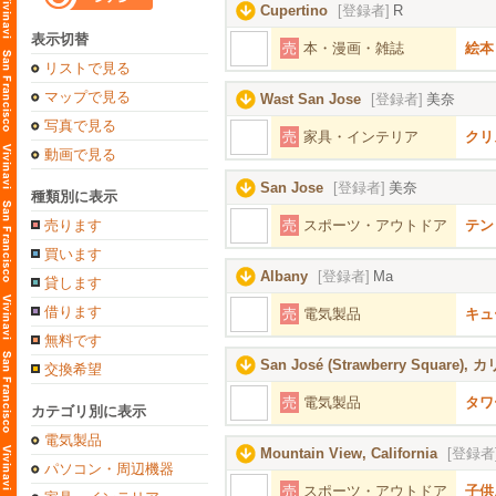
Cupertino
[登録者]
R
表示切替
売
本・漫画・雑誌
絵本
リストで見る
マップで見る
Wast San Jose
[登録者]
美奈
写真で見る
売
家具・インテリア
クリ
動画で見る
San Jose
[登録者]
美奈
種類別に表示
売ります
売
スポーツ・アウトドア
テント
買います
Albany
[登録者]
Ma
貸します
借ります
売
電気製品
キュー
無料です
San José (Strawberry Square
交換希望
売
電気製品
タワ
カテゴリ別に表示
電気製品
Mountain View, California
[登録者
パソコン・周辺機器
売
スポーツ・アウトドア
子供