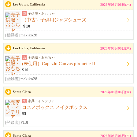
Los Gatos, California
2026年08月06日(木)
売
子供服・おもちゃ
（中古）子供用ジャズシューズ
＄10
[登録者]
makiko28
Los Gatos, California
2026年08月06日(木)
売
子供服・おもちゃ
(未使用）Capezio Canvas pirouette II
$10
[登録者]
makiko28
Santa Clara
2026年08月06日(木)
売
家具・インテリア
コスメボックス メイクボックス
$5
[登録者]
FUJI
Santa Clara
2026年08月06日(木)