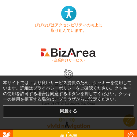
びびなびはアクセシビリティの向上に
取り組んでいます。
- 企業向けサービス -
本サイトでは、より良いサービス提供のため、クッキーを使用して
お問い合わせ
はじめてガイド
よくある質問
います。詳細は
プライバシーポリシー
をご確認ください。クッキー
利用規約
商標・著作権
プライバシーポリシー
の使用を許可する場合は同意するボタンを押してください。クッキ
ーの使用を拒否する場合は、ブラウザからご設定ください。
Copyright © 1999-2026 Vivid Navigation, Inc. All Rights Reserved.
Server US (75) @ Los Angeles Data Center
個人売買