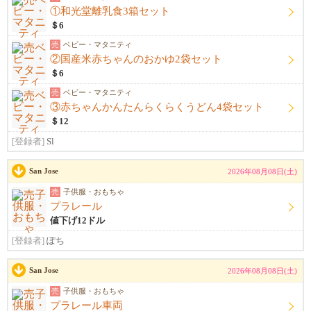
①和光堂離乳食3箱セット
＄6
売
ベビー・マタニティ
②国産米赤ちゃんのおかゆ2袋セット
＄6
売
ベビー・マタニティ
③赤ちゃんかんたんらくらくうどん4袋セット
＄12
[登録者]
Sl
San Jose
2026年08月08日(土)
売
子供服・おもちゃ
プラレール
値下げ12ドル
[登録者]
ぽち
San Jose
2026年08月08日(土)
売
子供服・おもちゃ
プラレール車両