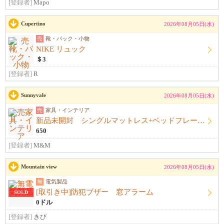
[登録者]
Mapo
Cupertino
2026年08月05日(水)
売
靴・バック・小物
NIKE リュック
＄3
[登録者]
R
Sunnyvale
2026年08月05日(水)
売
家具・インテリア
新品未開封 シングルマットレス+ベッドフレーム+シーツ
650
[登録者]
M&M
Mountain view
2026年08月05日(水)
無
電気製品
[取引き中]防犯ブザー 窓アラーム
SOLD
0ドル
[登録者]
きび