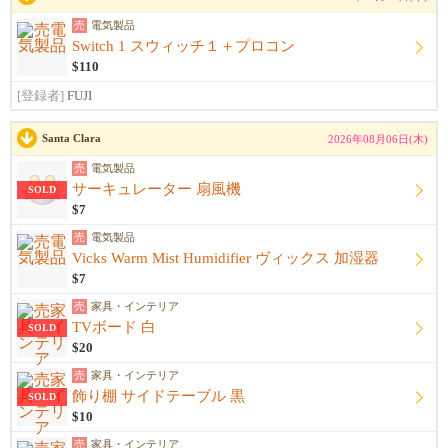
売
電気製品
Switch 1 スウィッチ１＋プロコン
$110
[登録者]
FUJI
Santa Clara
2026年08月06日(木)
売
電気製品
サーキュレーター 扇風機
SOLD
$7
売
電気製品
Vicks Warm Mist Humidifier ヴィックス 加湿器
$7
売
家具・インテリア
TVボード 白
SOLD
$20
売
家具・インテリア
飾り棚 サイドテーブル 黒
SOLD
$10
売
家具・インテリア