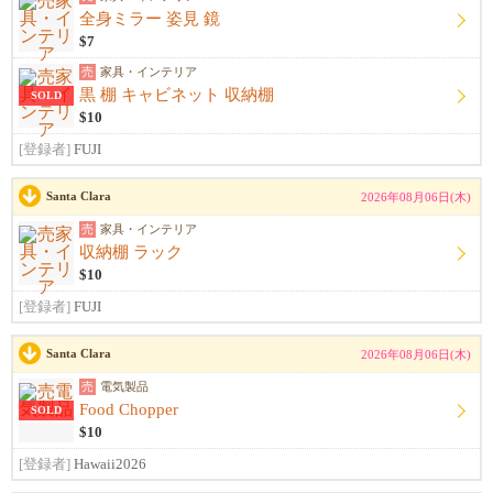
全身ミラー 姿見 鏡
$7
売
家具・インテリア
黒 棚 キャビネット 収納棚
SOLD
$10
[登録者]
FUJI
Santa Clara
2026年08月06日(木)
売
家具・インテリア
収納棚 ラック
$10
[登録者]
FUJI
Santa Clara
2026年08月06日(木)
売
電気製品
Food Chopper
SOLD
$10
[登録者]
Hawaii2026