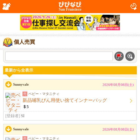
San Francisco
個人売買
最新から全表示
Sunnyvale
2026年08月08日(土)
売
ベビー・マタニティ
新品哺乳びん用使い捨てインナーバッグ
＄5
[登録者]
SI
Sunnyvale
2026年08月08日(土)
売
ベビー・マタニティ