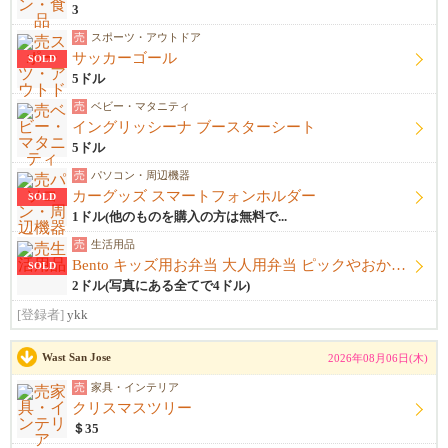
3
売
スポーツ・アウトドア
サッカーゴール
SOLD
5ドル
売
ベビー・マタニティ
イングリッシーナ ブースターシート
5ドル
売
パソコン・周辺機器
カーグッズ スマートフォンホルダー
SOLD
1ドル(他のものを購入の方は無料で...
売
生活用品
Bento キッズ用お弁当 大人用弁当 ピックやおかずカップ他
SOLD
2ドル(写真にある全てで4ドル)
[登録者]
ykk
Wast San Jose
2026年08月06日(木)
売
家具・インテリア
クリスマスツリー
＄35