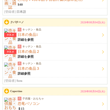
$40
[登録者]
日本語
クパチーノ
2026年08月04日(火)
売
キッチン・食品
日本の食品1
SOLD
詳細を参照
売
キッチン・食品
日本の食品２
SOLD
詳細を参照
売
キッチン・食品
日本の食品３
詳細参照
[登録者]
Sora
Cupertino
2026年08月04日(火)
売
子供服・おもちゃ
恐竜パソコン
＄15