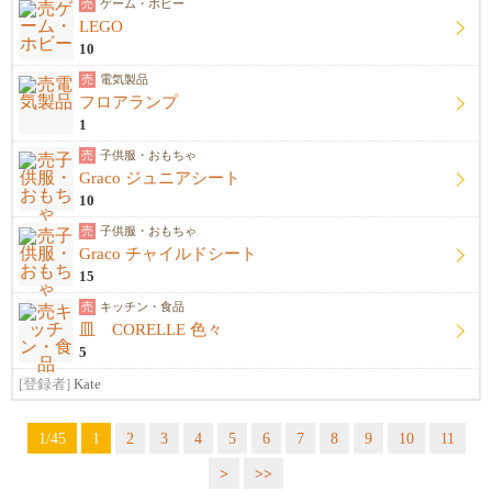
売
ゲーム・ホビー
LEGO
10
売
電気製品
フロアランプ
1
売
子供服・おもちゃ
Graco ジュニアシート
10
売
子供服・おもちゃ
Graco チャイルドシート
15
売
キッチン・食品
皿 CORELLE 色々
5
[登録者]
Kate
1/45
1
2
3
4
5
6
7
8
9
10
11
>
>>