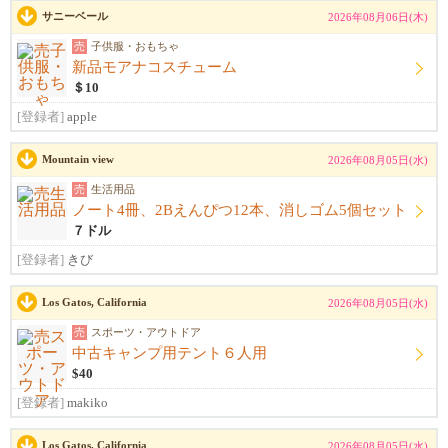
サニーベール
2026年08月06日(木)
売
子供服・おもちゃ
新品モアナコスチューム
＄10
[登録者]
apple
Mountain view
2026年08月05日(水)
売
生活用品
ノート4冊、2Bえんぴつ12本、消しゴム5個セット
７ドル
[登録者]
きび
Los Gatos, California
2026年08月05日(水)
売
スポーツ・アウトドア
中古キャンプ用テント６人用
$40
[登録者]
makiko
Los Gatos, California
2026年08月05日(水)