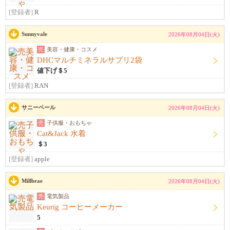
[登録者]
R
Sunnyvale
2026年08月04日(火)
売
美容・健康・コスメ
DHCマルチミネラルサプリ2袋
値下げ＄5
[登録者]
RAN
サニーベール
2026年08月04日(火)
売
子供服・おもちゃ
Cat&Jack 水着
＄3
[登録者]
apple
Millbrae
2026年08月04日(火)
売
電気製品
Keurig コーヒーメーカー
5