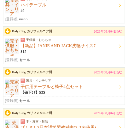
ハイテーブル
40
[登録者]
maho
Daly City, カリフォルニア州
2026年08月04日(火)
売
子供服・おもちゃ
【新品】JANIE AND JACK皮靴サイズ7
$15
[登録者]
セール
Daly City, カリフォルニア州
2026年08月04日(火)
売
家具・インテリア
子供用テーブルと椅子4点セット
【値下げ】$35
[登録者]
セール
Daly City, カリフォルニア州
2026年08月04日(火)
売
本・漫画・雑誌
げんき1-2日本語学習教科書(2は未使用)