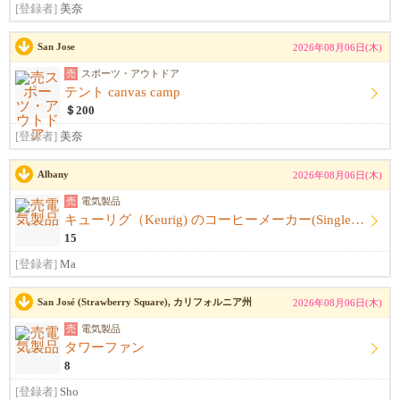
[登録者]
美奈
San Jose
2026年08月06日(木)
売
スポーツ・アウトドア
テント canvas camp
＄200
[登録者]
美奈
Albany
2026年08月06日(木)
売
電気製品
キューリグ（Keurig) のコーヒーメーカー(Single Serve Coffee) Maker
15
[登録者]
Ma
San José (Strawberry Square), カリフォルニア州
2026年08月06日(木)
売
電気製品
タワーファン
8
[登録者]
Sho