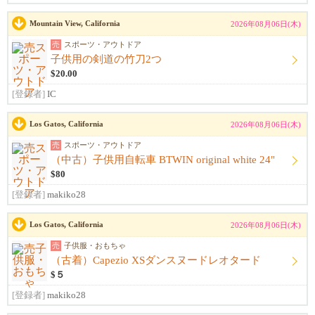
Mountain View, California
2026年08月06日(木)
売
スポーツ・アウトドア
子供用の剣道の竹刀2つ
$20.00
[登録者]
IC
Los Gatos, California
2026年08月06日(木)
売
スポーツ・アウトドア
（中古）子供用自転車 BTWIN original white 24"
$80
[登録者]
makiko28
Los Gatos, California
2026年08月06日(木)
売
子供服・おもちゃ
（古着）Capezio XSダンスヌードレオタード
$５
[登録者]
makiko28