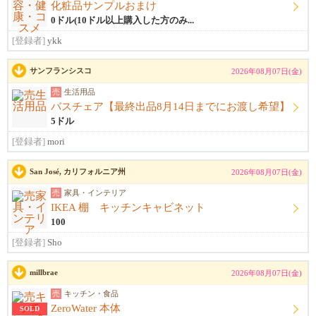
化粧品サンプルおまけ
0ドル(10ドル以上購入した方のみ...
[登録者]
ykk
サンフランシスコ
2026年08月07日(金)
売
生活用品
バスチェア【最終出品8月14日までにお渡し希望】
5ドル
[登録者]
mori
San José, カリフォルニア州
2026年08月07日(金)
売
家具・インテリア
IKEA 棚 キッチンキャビネット
100
[登録者]
Sho
millbrae
2026年08月07日(金)
売
キッチン・食品
ZeroWater 本体
SOLD