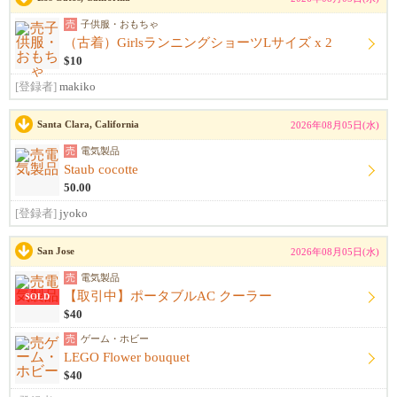
売
子供服・おもちゃ
（古着）GirlsランニングショーツLサイズ x 2
$10
[登録者]
makiko
Santa Clara, California
2026年08月05日(水)
売
電気製品
Staub cocotte
50.00
[登録者]
jyoko
San Jose
2026年08月05日(水)
売
電気製品
【取引中】ポータブルAC クーラー
SOLD
$40
売
ゲーム・ホビー
LEGO Flower bouquet
$40