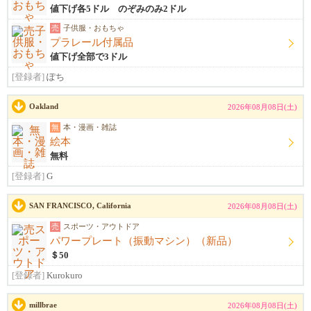
値下げ各5ドル のぞみのみ2ドル
売
子供服・おもちゃ
プラレール付属品
値下げ全部で3ドル
[登録者]
ぽち
Oakland
2026年08月08日(土)
無
本・漫画・雑誌
絵本
無料
[登録者]
G
SAN FRANCISCO, California
2026年08月08日(土)
売
スポーツ・アウトドア
パワープレート（振動マシン）（新品）
＄50
[登録者]
Kurokuro
millbrae
2026年08月08日(土)