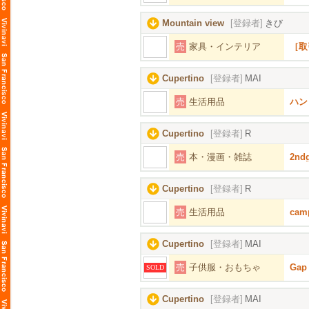
Mountain view
[登録者]
きび
売
家具・インテリア
［取
Cupertino
[登録者]
MAI
売
生活用品
ハン
Cupertino
[登録者]
R
売
本・漫画・雑誌
2nd
Cupertino
[登録者]
R
売
生活用品
ca
Cupertino
[登録者]
MAI
売
子供服・おもちゃ
Ga
SOLD
Cupertino
[登録者]
MAI