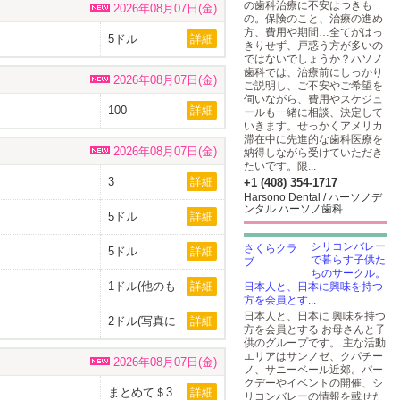
の歯科治療に不安はつきも
2026年08月07日(金)
の。保険のこと、治療の進め
方、費用や期間…全てがはっ
5ドル
詳細
きりせず、戸惑う方が多いの
ではないでしょうか？ハソノ
歯科では、治療前にしっかり
2026年08月07日(金)
ご説明し、ご不安やご希望を
伺いながら、費用やスケジュ
100
詳細
ールも一緒に相談、決定して
いきます。せっかくアメリカ
滞在中に先進的な歯科医療を
2026年08月07日(金)
納得しながら受けていただき
たいです。限...
3
詳細
+1 (408) 354-1717
Harsono Dental / ハーソノデ
ンタル ハーソノ歯科
5ドル
詳細
シリコンバレー
5ドル
詳細
で暮らす子供た
ちのサークル。
1ドル(他のも
詳細
日本人と、日本に興味を持つ
のを購入の方
方を会員とす...
は無料です)
日本人と、日本に 興味を持つ
2ドル(写真に
詳細
方を会員とする お母さんと子
ある全てで4
供のグループです。 主な活動
ドル)
エリアはサンノゼ、クパチー
2026年08月07日(金)
ノ、サニーベール近郊。パー
クデーやイベントの開催、シ
まとめて＄3
詳細
リコンバレーの情報を載せた