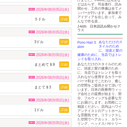
げました。J-kidsには先生な
どはおらず、司会進行、読み
聞かせ、工作の準備は全てメ
2026年08月05日(水)
ンバーが行います。参加者で
アイディアを出し合って、み
５ドル
詳細
んなで作る楽...
J-kids 日本語読み聞かせク
ラス
2026年08月05日(水)
3ドル
詳細
あなただけのス
タイルのため
に、頭皮と髪の
2026年08月05日(水)
健康のために、当店ではトレ
ンドを取り入れ...
あなただけのスタイルのため
まとめて＄9
詳細
に、頭皮と髪の健康のため
に、当店ではトレンドを取り
入れながら使用するカラーや
2026年08月05日(水)
パーマ剤までこだわり、癒し
の空間をご提供させて頂いて
まとて＄3
詳細
います。日本の医療用ウィッ
グ会社との提携が始まり、部
分、フルウィッグを必要な方
2026年08月05日(水)
にお届けします。お気軽にご
相談ください。店内はハワイ
1ドル
詳細
アンテイストのアットホーム
な雰囲気です。リラックスし
た空間でヘアカット、カラー
2026年08月05日(水)
リング、ヘッドスパやトリー