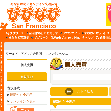
San Francisco
ワールド
>
アメリカ合衆国
>
サンフランシスコ
個人売買
新規登録
表示形式
リストで見る
最新から全表示
オンラインを表示
最新から全表示