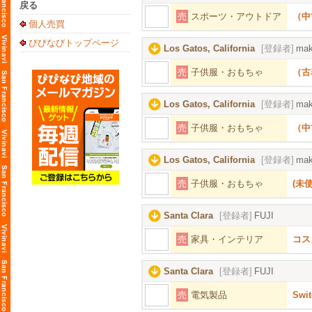
戻る
売
スポーツ・アウトドア
（中古
個人売買
びびなびトップページ
Los Gatos, California
[登録者]
mak
売
子供服・おもちゃ
（古
Los Gatos, California
[登録者]
mak
売
子供服・おもちゃ
（中
Los Gatos, California
[登録者]
mak
売
子供服・おもちゃ
(未使
Santa Clara
[登録者]
FUJI
売
家具・インテリア
コス
Santa Clara
[登録者]
FUJI
売
電気製品
Sw