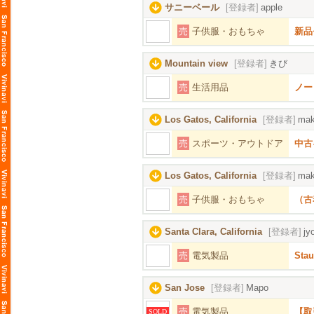
サニーベール
[登録者]
apple
売
子供服・おもちゃ
新品
Mountain view
[登録者]
きび
売
生活用品
ノー
Los Gatos, California
[登録者]
mak
売
スポーツ・アウトドア
中古
Los Gatos, California
[登録者]
mak
売
子供服・おもちゃ
（古
Santa Clara, California
[登録者]
jy
売
電気製品
Stau
San Jose
[登録者]
Mapo
売
電気製品
【取
SOLD