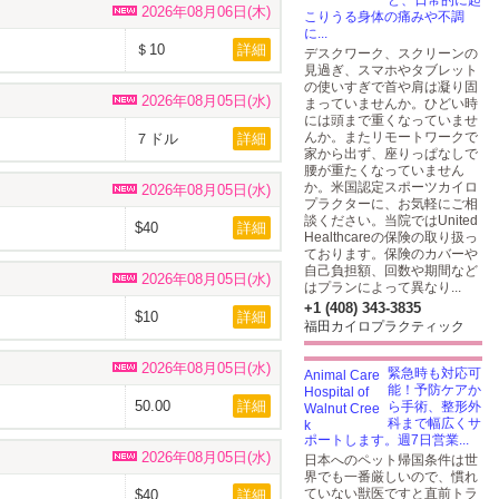
ど、日常的に起
2026年08月06日(木)
こりうる身体の痛みや不調
に...
＄10
詳細
デスクワーク、スクリーンの
見過ぎ、スマホやタブレット
の使いすぎで首や肩は凝り固
2026年08月05日(水)
まっていませんか。ひどい時
には頭まで重くなっていませ
んか。またリモートワークで
７ドル
詳細
家から出ず、座りっぱなしで
腰が重たくなっていません
か。米国認定スポーツカイロ
2026年08月05日(水)
プラクターに、お気軽にご相
談ください。当院ではUnited
$40
詳細
Healthcareの保険の取り扱っ
ております。保険のカバーや
自己負担額、回数や期間など
2026年08月05日(水)
はプランによって異なり...
+1 (408) 343-3835
$10
詳細
福田カイロプラクティック
2026年08月05日(水)
緊急時も対応可
能！予防ケアか
50.00
詳細
ら手術、整形外
科まで幅広くサ
ポートします。週7日営業...
2026年08月05日(水)
日本へのペット帰国条件は世
界でも一番厳しいので、慣れ
ていない獣医ですと直前トラ
$40
詳細