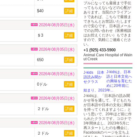
ブルになっても最後まで手伝
ってもらえないなどの心配が
$40
詳細
あります。当院のクライアン
トであれば、こちらで最後ま
できちんとお世話いたします
2026年08月05日(水)
ので安心です。日本語メール
でのお問い合わせ（医療相談
＄3
詳細
はお控えください）もできま
すので、気軽にご連絡くださ
い。
2026年08月05日(水)
+1 (925) 433-5900
Animal Care Hospital of Waln
ut Creek
650
詳細
J-kidsは、日本
2026年08月05日(水)
語と日本文化へ
の興味を育むた
0ドル
詳細
めに20年前に
始まり、2023年...
J-kidsは、「日本語の読み聞
2026年08月05日(水)
かせ等を通して、子どもたち
が日本語や日本の文化に興味
２ドル
詳細
を持ってくれますように」と
いう思いで、20年ほど前に作
られたクラスです。コロナで
2026年08月05日(水)
3年間休止し、2023年5月に
再スタートしたのを機会に、
Facebookのページを立ち上
２ドル
詳細