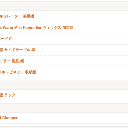
キュレーター 扇風機
ks Warm Mist Humidifier ヴィックス 加湿器
ボード 白
棚 サイドテーブル 黒
ミラー 姿見 鏡
棚 キャビネット 収納棚
棚 ラック
d Chopper