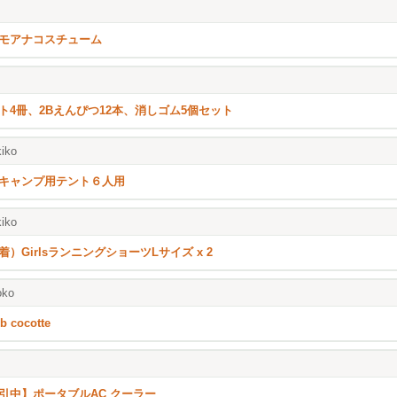
モアナコスチューム
ト4冊、2Bえんぴつ12本、消しゴム5個セット
iko
キャンプ用テント６人用
iko
着）GirlsランニングショーツLサイズ x 2
oko
b cocotte
引中】ポータブルAC クーラー