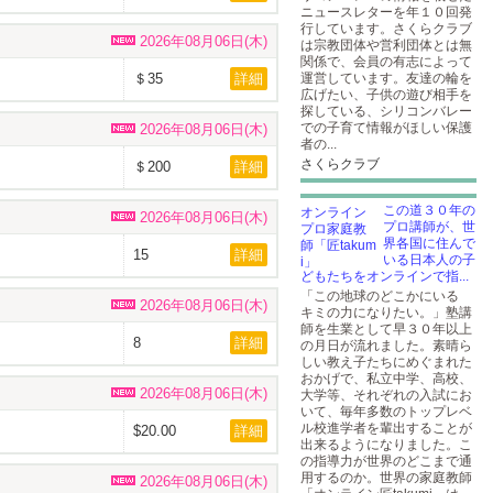
ニュースレターを年１０回発
行しています。さくらクラブ
2026年08月06日(木)
は宗教団体や営利団体とは無
関係で、会員の有志によって
＄35
詳細
運営しています。友達の輪を
広げたい、子供の遊び相手を
探している、シリコンバレー
での子育て情報がほしい保護
2026年08月06日(木)
者の...
さくらクラブ
＄200
詳細
この道３０年の
2026年08月06日(木)
プロ講師が、世
界各国に住んで
15
詳細
いる日本人の子
どもたちをオンラインで指...
「この地球のどこかにいる
2026年08月06日(木)
キミの力になりたい。」塾講
師を生業として早３０年以上
8
詳細
の月日が流れました。素晴ら
しい教え子たちにめぐまれた
おかげで、私立中学、高校、
2026年08月06日(木)
大学等、それぞれの入試にお
いて、毎年多数のトップレベ
ル校進学者を輩出することが
$20.00
詳細
出来るようになりました。こ
の指導力が世界のどこまで通
用するのか。世界の家庭教師
2026年08月06日(木)