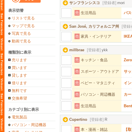
サンフランシスコ
[登録者]
mori
表示切替
売
生活用品
バス
リストで見る
マップで見る
San José, カリフォルニア州
[登録
写真で見る
売
家具・インテリア
IK
動画で見る
millbrae
[登録者]
ykk
種類別に表示
売ります
売
キッチン・食品
Zer
買います
売
スポーツ・アウトドア
サッ
貸します
借ります
売
ベビー・マタニティ
イン
無料です
売
パソコン・周辺機器
カー
交換希望
売
生活用品
Be
カテゴリ別に表示
電気製品
Cupertino
[登録者]
R
パソコン・周辺機器
売
本・漫画・雑誌
【取