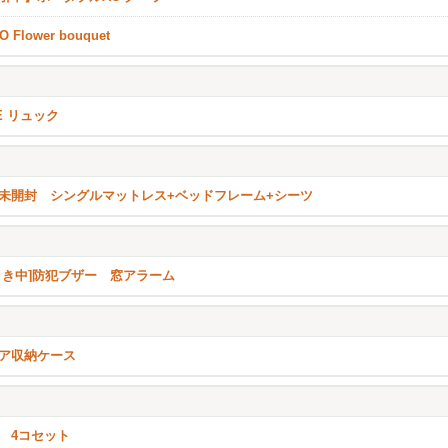
O Flower bouquet
KE リュック
未開封 シングルマットレス+ベッドフレーム+シーツ
引き中]防犯ブザー 窓アラーム
ア収納ケース
 4コセット