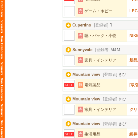
売
ゲーム・ホビー
LEG
Cupertino
[登録者]
R
売
靴・バック・小物
NI
Sunnyvale
[登録者]
M&M
売
家具・インテリア
新品
Mountain view
[登録者]
きび
無
電気製品
[取
SOLD
Mountain view
[登録者]
きび
売
家具・インテリア
クリ
Mountain view
[登録者]
きび
売
生活用品
綿棒
SOLD