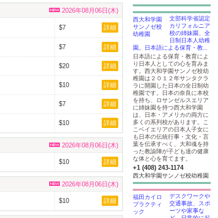
2026年08月06日(木)
文部科学省認定
カリフォルニア
$7
詳細
校の姉妹園、全
日制日本人幼稚
$7
詳細
園。日本語による保育・教...
日本語による保育・教育によ
り日本人としての心を育みま
$20
詳細
す。西大和学園サンノゼ校幼
稚園は２０１２年サンタクラ
$10
詳細
ラに開園した日本の全日制幼
稚園です。日本の奈良に本校
を持ち、ロサンゼルスエリア
$7
詳細
に姉妹園を持つ西大和学園
は、日本・アメリカの両方に
多くの系列校があります。こ
$10
詳細
こベイエリアの日本人子女に
も日本の伝統行事・文化・言
葉を伝承すべく、大和魂を持
2026年08月06日(木)
った教諭陣が子ども達の健康
な体と心を育てます。
$10
詳細
+1 (408) 243-1174
西大和学園サンノゼ校幼稚園
2026年08月06日(木)
デスクワークや
$10
詳細
交通事故、スポ
ーツや家事な