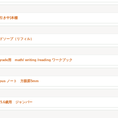
引き中]本棚
ドソープ（リフィル）
grade用 math/ writing /reading ワークブック
mpus ノート 方眼罫5mm
p 5.6歳用 ジャンパー