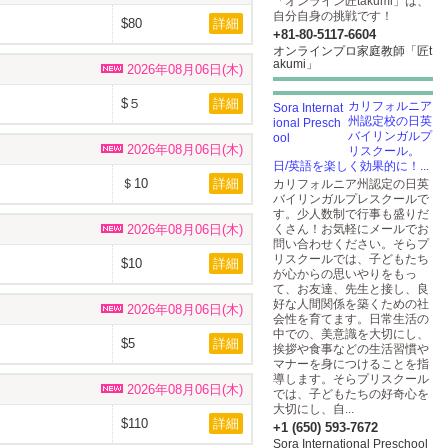
「オンライン匠takumi」は、
自分自身の挑戦です！
$80
詳細
+81-80-5117-6604
オンラインプロ家庭教師「匠t
akumi」
2026年08月06日(木)
$５
詳細
カリフォルニア
州認定校の日英
バイリンガルプ
2026年08月06日(木)
リスクール。
日/英語を楽しく効果的に！...
＄10
詳細
カリフォルニア州認定の日英
バイリンガルプレスクールで
す。少人数制で行事も盛りだ
2026年08月06日(木)
くさん！お気軽にメールでお
問い合わせください。そらプ
リスクールでは、子どもたち
$10
詳細
が心からの思いやりをもっ
て、お友達、先生と接し、良
好な人間関係を築くための社
2026年08月06日(木)
会性を育てます。日常生活の
中での、美意識を大切にし、
$5
詳細
挨拶や食事などの生活習慣や
マナーを身につけることを指
導します。そらプリスクール
2026年08月06日(木)
では、子どもたちの好奇心を
大切にし、自...
$110
詳細
+1 (650) 593-7672
Sora International Preschool