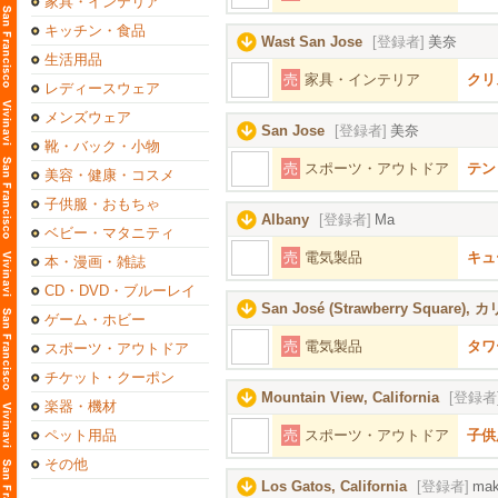
家具・インテリア
キッチン・食品
Wast San Jose
[登録者]
美奈
生活用品
売
家具・インテリア
クリ
レディースウェア
メンズウェア
San Jose
[登録者]
美奈
靴・バック・小物
売
スポーツ・アウトドア
テント
美容・健康・コスメ
子供服・おもちゃ
Albany
[登録者]
Ma
ベビー・マタニティ
売
電気製品
キュー
本・漫画・雑誌
CD・DVD・ブルーレイ
San José (Strawberry Square
ゲーム・ホビー
売
電気製品
タワ
スポーツ・アウトドア
チケット・クーポン
Mountain View, California
[登録者
楽器・機材
ペット用品
売
スポーツ・アウトドア
子供
その他
Los Gatos, California
[登録者]
mak