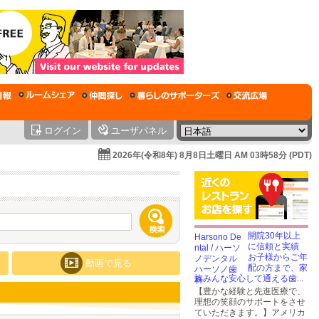
ログイン
ユーザパネル
2026年(令和8年) 8月8日土曜日 AM 03時58分 (PDT)
開院30年以上
に信頼と実績
お子様からご年
動画で見る
配の方まで、家
族みんな安心して通える歯...
【豊かな経験と先進医療で、
理想の笑顔のサポートをさせ
ていただきます。】アメリカ