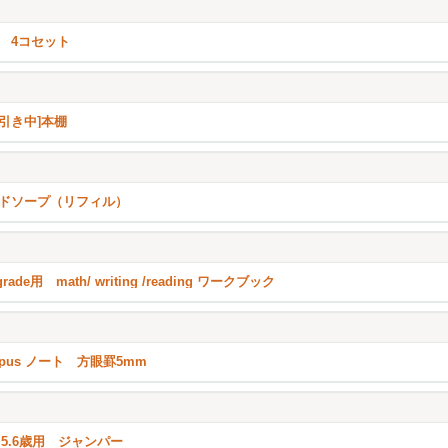
 4コセット
引き中]本棚
ドソープ（リフィル）
grade用 math/ writing /reading ワークブック
mpus ノート 方眼罫5mm
p 5.6歳用 ジャンパー