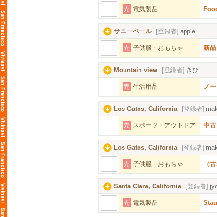
売
電気製品
Foo
サニーベール
[登録者]
apple
売
子供服・おもちゃ
新品
Mountain view
[登録者]
きび
売
生活用品
ノー
Los Gatos, California
[登録者]
mak
売
スポーツ・アウトドア
中古
Los Gatos, California
[登録者]
mak
売
子供服・おもちゃ
（古
Santa Clara, California
[登録者]
jy
売
電気製品
Stau