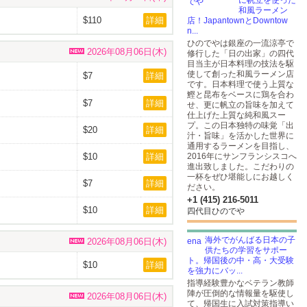
に帆立を使った
和風ラーメン
$110
詳細
店！JapantownとDowntow
n...
ひのでやは銀座の一流涼亭で
2026年08月06日(木)
修行した「日の出家」の四代
目当主が日本料理の技法を駆
使して創った和風ラーメン店
$7
詳細
です。日本料理で使う上質な
鰹と昆布をベースに鶏を合わ
$7
詳細
せ、更に帆立の旨味を加えて
仕上げた上質な純和風スー
プ。この日本独特の味覚「出
$20
詳細
汁・旨味」を活かした世界に
通用するラーメンを目指し、
$10
詳細
2016年にサンフランシスコへ
進出致しました。こだわりの
一杯をぜひ堪能しにお越しく
$7
詳細
ださい。
+1 (415) 216-5011
$10
詳細
四代目ひのでや
海外でがんばる日本の子
2026年08月06日(木)
供たちの学習をサポー
ト。帰国後の中・高・大受験
$10
詳細
を強力にバッ...
指導経験豊かなベテラン教師
陣が圧倒的な情報量を駆使し
2026年08月06日(木)
て、帰国生に入試対策指導い