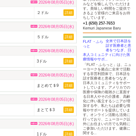
2026年08月05日(水)
ルなどを愉しんでいただけま
す。美味しい時間をご提供で
２ドル
詳細
きるよう皆様のご来店をお待
ちしています。
+1 (650) 257-7653
2026年08月05日(水)
Kemuri Japanese Baru
５ドル
詳細
全米で日本語を
話す医療者と患
者をつなぎ、日
2026年08月05日(水)
本人コミュニティに向けた医
療情報やサポ...
3ドル
詳細
「FLAT・ふらっと」は、ニュ
ーヨークを拠点に全米で活動
する非営利団体で、日本語を
2026年08月05日(水)
話す医療者と患者をつなぎ、
日本人コミュニティをサポー
まとめて＄9
詳細
トしています。アメリカでの
医療や保険の複雑さに直面す
る日本人やその介護者、高齢
2026年08月05日(水)
化に伴い孤立するシニアが増
加する中、私たちは必要な情
まとて＄3
詳細
報やサポートを提供していま
す。オンライン活動も活発に
行っており、ニューヨーク以
2026年08月05日(水)
外にお住まいの方でも気軽に
ご参加いただけます。健康に
関する...
1ドル
詳細