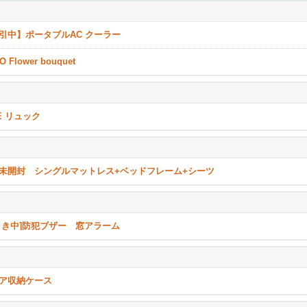
引中】ポータブルAC クーラー
O Flower bouquet
KE リュック
未開封 シングルマットレス+ベッドフレーム+シーツ
引き中]防犯ブザー 窓アラーム
ア収納ケース