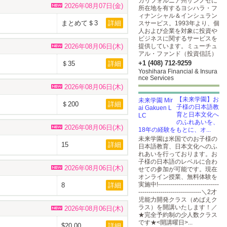
カリフォルニア州サンノゼに
2026年08月07日(金)
所在地を有するヨシハラ・フ
ィナンシャル＆インシュラン
まとめて＄3
詳細
スサービス。1993年より、個
人および企業を対象に投資や
ビジネスに関するサービスを
2026年08月06日(木)
提供しています。ミューチュ
アル・ファンド（投資信託）
+1 (408) 712-9259
＄35
詳細
Yoshihara Financial & Insura
nce Services
2026年08月06日(木)
【未来学園】お
＄200
詳細
子様の日本語教
育と日本文化へ
のふれあいを、
2026年08月06日(木)
18年の経験をもとに、オ...
未来学園は米国でのお子様の
15
詳細
日本語教育、日本文化へのふ
れあいを行っております。お
子様の日本語のレベルに合わ
2026年08月06日(木)
せての参加が可能です。現在
オンライン授業、無料体験を
実施中!------------------------------
8
詳細
-------------------------------＼2才
児能力開発クラス（めばえク
ラス）を開講いたします！／
2026年08月06日(木)
★完全予約制の少人数クラス
です★<開講曜日>...
$20.00
詳細