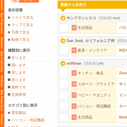
最新から全表示
表示切替
リストで見る
サンフランシスコ
[登録者]
mori
マップで見る
売
生活用品
バス
写真で見る
動画で見る
San José, カリフォルニア州
[登録
種類別に表示
売
家具・インテリア
IK
売ります
millbrae
[登録者]
ykk
買います
貸します
売
キッチン・食品
Zer
借ります
売
スポーツ・アウトドア
サッ
無料です
交換希望
売
ベビー・マタニティ
イン
カテゴリ別に表示
売
パソコン・周辺機器
カー
電気製品
売
生活用品
Be
パソコン・周辺機器