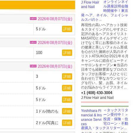
オンラインネイ
ル講座説明会随
時開催中！東京
発 ヘア、ネイル、フェイシャ
2026年08月07日(金)
ルスパのト...
再現性の高いヘアカット技術
5ドル
詳細
＆スタイリングのしやすさに
定評のあるヘアスタイリスト
MASATOとネイルデザインだ
2026年08月07日(金)
けでなく常にお客様のネイル
の健康と美しいフォルム形成
を心がけた施術が人気のネイ
100
詳細
リストATSUKOが2021年６月
キャンベルに総合ビューティ
ーサロンをオープン★当店の
2026年08月07日(金)
日本でも経験豊富なプロのス
タッフがお客様一人ひとりに
3
詳細
合わせた丁寧なカウンセリン
グを行い、髪、お肌、ネイル
のお悩みからライフスタイ...
5ドル
詳細
+1 (408) 430-3004
J Flow Hair and Nail
5ドル
詳細
＜タックスリタ
1ドル(他のも
詳細
ーン受付中！＞
のを購入の方
は無料です)
投資・保険・住
2ドル(写真に
詳細
宅ローン・不動
ある全てで4
産購入・タックスリターン...
ドル)