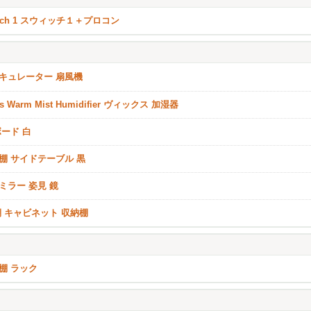
itch 1 スウィッチ１＋プロコン
キュレーター 扇風機
ks Warm Mist Humidifier ヴィックス 加湿器
ボード 白
棚 サイドテーブル 黒
ミラー 姿見 鏡
棚 キャビネット 収納棚
棚 ラック