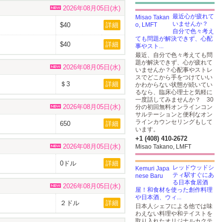
2026年08月05日(水)
最近心が疲れて
いませんか？
$40
詳細
自分で色々考え
ても問題が解決できず、心配
$40
詳細
事やスト...
最近、自分で色々考えても問
題が解決できず、心が疲れて
2026年08月05日(水)
いませんか？心配事やストレ
スでどこから手をつけていい
＄3
詳細
かわからない状態が続いてい
るなら、臨床心理士と気軽に
一度話してみませんか？ 30
2026年08月05日(水)
分の初回無料オンラインコン
サルテーションと便利なオン
ラインカウンセリングもして
650
詳細
います。
+1 (408) 410-2672
2026年08月05日(水)
Misao Takano, LMFT
0ドル
詳細
レッドウッドシ
ティ駅すぐにあ
る日本食居酒
2026年08月05日(水)
屋！和食材を使った創作料理
や日本酒、ウィ...
２ドル
詳細
日本人シェフによる他では味
わえない料理や和テイストを
取り入れたオリジナルカクテ