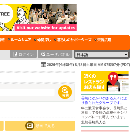
ログイン
ユーザパネル
2026年(令和8年) 8月8日土曜日 AM 07時07分 (PDT)
長崎にゆかりのある人々によ
り作られたグループです。
年に数回食事会や、長崎県と
連携して長崎の高校生をシリ
コンバレーに呼んでいます。
北加長崎県人会
動画で見る