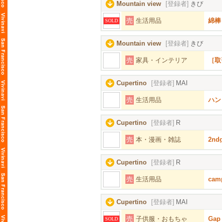
Mountain view
[登録者]
きび
売
生活用品
綿棒
SOLD
Mountain view
[登録者]
きび
売
家具・インテリア
［取
Cupertino
[登録者]
MAI
売
生活用品
ハン
Cupertino
[登録者]
R
売
本・漫画・雑誌
2nd
Cupertino
[登録者]
R
売
生活用品
ca
Cupertino
[登録者]
MAI
売
子供服・おもちゃ
Ga
SOLD