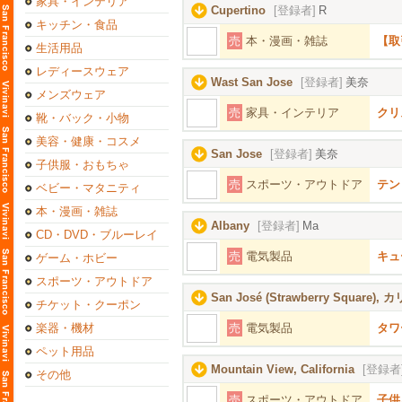
家具・インテリア
Cupertino
[登録者]
R
キッチン・食品
売
本・漫画・雑誌
【取
生活用品
レディースウェア
Wast San Jose
[登録者]
美奈
メンズウェア
売
家具・インテリア
クリ
靴・バック・小物
美容・健康・コスメ
San Jose
[登録者]
美奈
子供服・おもちゃ
売
スポーツ・アウトドア
テント
ベビー・マタニティ
本・漫画・雑誌
Albany
[登録者]
Ma
CD・DVD・ブルーレイ
売
電気製品
キュー
ゲーム・ホビー
スポーツ・アウトドア
San José (Strawberry Square
チケット・クーポン
楽器・機材
売
電気製品
タワ
ペット用品
Mountain View, California
[登録者
その他
売
スポーツ・アウトドア
子供