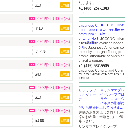
たします。
$10
詳細
+1 (408) 257-1343
ena
2026年08月06日(木)
JCCCNC strive
＄10
詳細
s to meet the ev
olving need...
JCCCNC strive
2026年08月05日(水)
s to meet the evolving needs
of the Japanese American co
７ドル
詳細
mmunity through offering pro
grams, affordable services an
d facility usage.
2026年08月05日(水)
+1 (415) 567-5505
Japanese Cultural and Com
$40
詳細
munity Center of Northern Ca
lifornia
2026年08月05日(水)
※サンママプレ
イグループでは
$10
詳細
只今、コロナウ
イルスの影響に
伴い活動を休止しておりま...
2026年08月05日(水)
興味のある方はお名前とお子
様のお名前・年齢と共にご連
50.00
詳細
絡下さい。
サンママプレイグループ