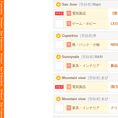
San Jose
[登録者]
Mapo
売
電気製品
【取
SOLD
売
ゲーム・ホビー
LEG
Cupertino
[登録者]
R
売
靴・バック・小物
NI
Sunnyvale
[登録者]
M&M
売
家具・インテリア
新品
Mountain view
[登録者]
きび
無
電気製品
[取
SOLD
Mountain view
[登録者]
きび
売
家具・インテリア
クリ