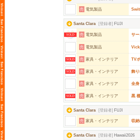
売
電気製品
Sw
Santa Clara
[登録者]
FUJI
売
電気製品
サー
SOLD
売
電気製品
Vic
売
家具・インテリア
TV
SOLD
売
家具・インテリア
飾り
SOLD
売
家具・インテリア
全身
売
家具・インテリア
黒 
SOLD
Santa Clara
[登録者]
FUJI
売
家具・インテリア
収納
Santa Clara
[登録者]
Hawaii2026