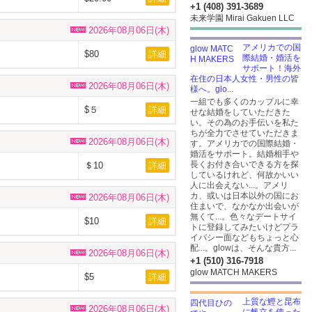
+1 (408) 391-3689
未来学園 Mirai Gakuen LLC
2026年08月06日(木)
アメリカでの国
$80
詳細
際結婚・婚活を
サポート！海外
在住の日本人女性・男性の皆
2026年08月06日(木)
様へ。glo...
一組でも多くのカップルに幸
$５
詳細
せな結婚をしていただきた
い。その為のお手伝いを私た
ちが全力でさせていただきま
2026年08月06日(木)
す。アメリカでの国際結婚・
婚活をサポート。結婚相手や
長くお付き合いできる方を探
＄10
詳細
しているけれど、何故かいい
人に出会えない...。アメリ
カ、或いは日本以外の国にお
2026年08月06日(木)
住まいで、なかなか出会いが
無くて...。色々なデートサイ
$10
詳細
トに登録してみたいけどプラ
イバシー面などもちょっと心
配...。glowは、そんな貴方...
2026年08月06日(木)
+1 (510) 316-7918
glow MATCH MAKERS
$5
詳細
上質な鰹と昆布
2026年08月06日(木)