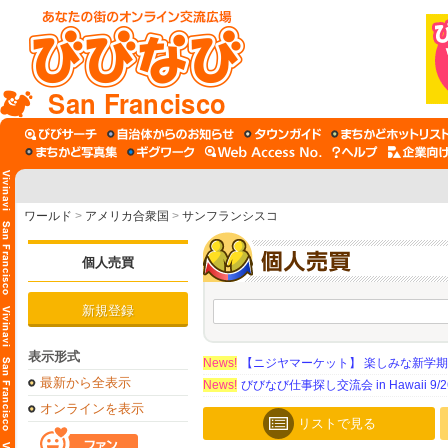
San Francisco
ワールド
>
アメリカ合衆国
>
サンフランシスコ
個人売買
新規登録
表示形式
News!
【ニジヤマーケット】 楽しみな新学
最新から全表示
News!
びびなび仕事探し交流会 in Hawaii 9/26（
オンラインを表示
リストで見る