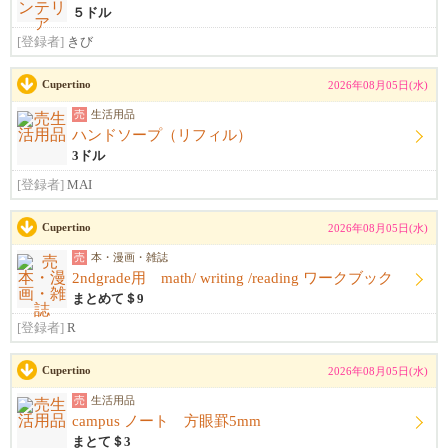
５ドル
[登録者]
きび
Cupertino
2026年08月05日(水)
売
生活用品
ハンドソープ（リフィル）
3ドル
[登録者]
MAI
Cupertino
2026年08月05日(水)
売
本・漫画・雑誌
2ndgrade用 math/ writing /reading ワークブック
まとめて＄9
[登録者]
R
Cupertino
2026年08月05日(水)
売
生活用品
campus ノート 方眼罫5mm
まとて＄3