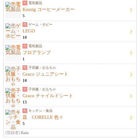
売
電気製品
Keurig コーヒーメーカー
5
売
ゲーム・ホビー
LEGO
10
売
電気製品
フロアランプ
1
売
子供服・おもちゃ
Graco ジュニアシート
10
売
子供服・おもちゃ
Graco チャイルドシート
15
売
キッチン・食品
皿 CORELLE 色々
5
[登録者]
Kate