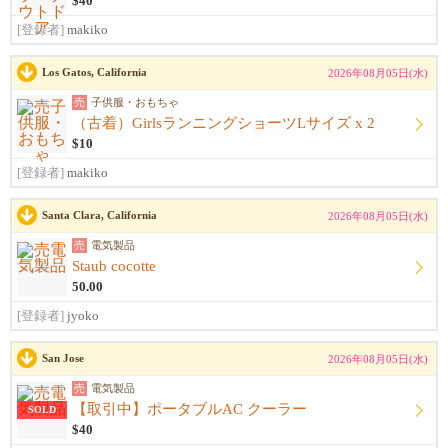
$40
[登録者]
makiko
Los Gatos, California
2026年08月05日(水)
売
子供服・おもちゃ
（古着）GirlsランニングショーツLサイズ x 2
$10
[登録者]
makiko
Santa Clara, California
2026年08月05日(水)
売
電気製品
Staub cocotte
50.00
[登録者]
jyoko
San Jose
2026年08月05日(水)
売
電気製品
【取引中】ポータブルAC クーラー
SOLD
$40