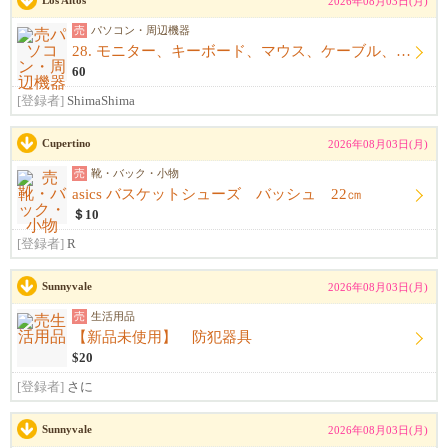
Los Altos
2026年08月03日(月)
売
パソコン・周辺機器
28. モニター、キーボード、マウス、ケーブル、アームレスト一式
60
[登録者]
ShimaShima
Cupertino
2026年08月03日(月)
売
靴・バック・小物
asics バスケットシューズ バッシュ 22㎝
＄10
[登録者]
R
Sunnyvale
2026年08月03日(月)
売
生活用品
【新品未使用】 防犯器具
$20
[登録者]
さに
Sunnyvale
2026年08月03日(月)