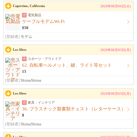
Cupertino, California
2026年08月04日(火)
売
電気製品
ケーブルモデムWi-Fi
$50
[登録者]
モデム
Los Altos
2026年08月03日(月)
売
スポーツ・アウトドア
62. 自転車ヘルメット、鍵、ライト等セット
15
[登録者]
ShimaShima
Los Altos
2026年08月03日(月)
売
家具・インテリア
36. プラスチック製書類チェスト（レターケース）
8
[登録者]
ShimaShima