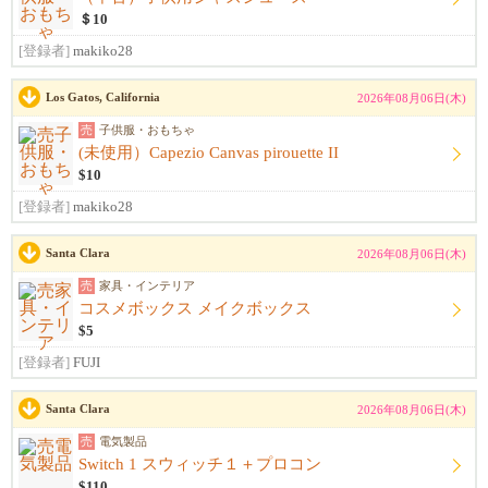
＄10
[登録者]
makiko28
Los Gatos, California
2026年08月06日(木)
売
子供服・おもちゃ
(未使用）Capezio Canvas pirouette II
$10
[登録者]
makiko28
Santa Clara
2026年08月06日(木)
売
家具・インテリア
コスメボックス メイクボックス
$5
[登録者]
FUJI
Santa Clara
2026年08月06日(木)
売
電気製品
Switch 1 スウィッチ１＋プロコン
$110