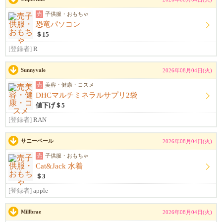
売
子供服・おもちゃ
恐竜パソコン
＄15
[登録者]
R
Sunnyvale
2026年08月04日(火)
売
美容・健康・コスメ
DHCマルチミネラルサプリ2袋
値下げ＄5
[登録者]
RAN
サニーベール
2026年08月04日(火)
売
子供服・おもちゃ
Cat&Jack 水着
＄3
[登録者]
apple
Millbrae
2026年08月04日(火)