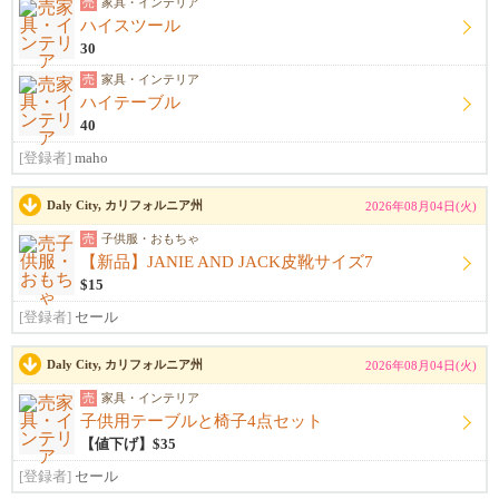
売
家具・インテリア
ハイスツール
30
売
家具・インテリア
ハイテーブル
40
[登録者]
maho
Daly City, カリフォルニア州
2026年08月04日(火)
売
子供服・おもちゃ
【新品】JANIE AND JACK皮靴サイズ7
$15
[登録者]
セール
Daly City, カリフォルニア州
2026年08月04日(火)
売
家具・インテリア
子供用テーブルと椅子4点セット
【値下げ】$35
[登録者]
セール