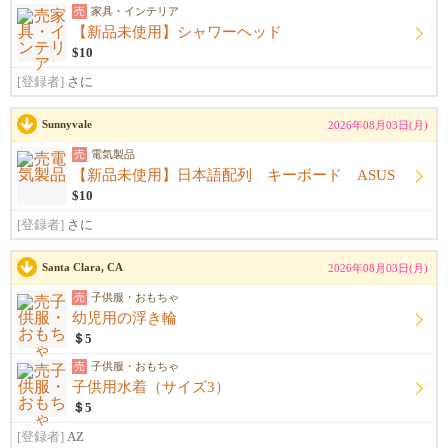
売
家具・インテリア
【新品未使用】シャワーヘッド
$10
[登録者]
さに
Sunnyvale
2026年08月03日(月)
売
電気製品
【新品未使用】日本語配列 キーボード ASUS
$10
[登録者]
さに
Santa Clara, CA
2026年08月03日(月)
売
子供服・おもちゃ
幼児用の浮き輪
＄5
売
子供服・おもちゃ
子供用水着（サイズ3）
＄5
[登録者]
AZ