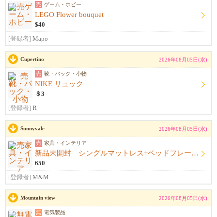
売
ゲーム・ホビー
LEGO Flower bouquet
$40
[登録者]
Mapo
Cupertino
2026年08月05日(水)
売
靴・バック・小物
NIKE リュック
＄3
[登録者]
R
Sunnyvale
2026年08月05日(水)
売
家具・インテリア
新品未開封 シングルマットレス+ベッドフレーム+シーツ
650
[登録者]
M&M
Mountain view
2026年08月05日(水)
無
電気製品