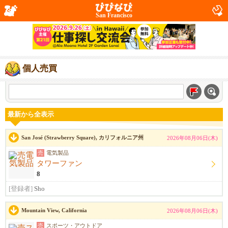
San Francisco
個人売買
最新から全表示
San José (Strawberry Square), カリフォルニア州
2026年08月06日(木)
売
電気製品
タワーファン
8
[登録者]
Sho
Mountain View, California
2026年08月06日(木)
売
スポーツ・アウトドア