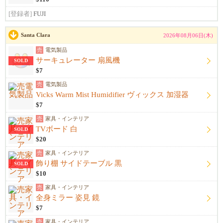
[登録者]
FUJI
Santa Clara
2026年08月06日(木)
売
電気製品
サーキュレーター 扇風機
SOLD
$7
売
電気製品
Vicks Warm Mist Humidifier ヴィックス 加湿器
$7
売
家具・インテリア
TVボード 白
SOLD
$20
売
家具・インテリア
飾り棚 サイドテーブル 黒
SOLD
$10
売
家具・インテリア
全身ミラー 姿見 鏡
$7
売
家具・インテリア