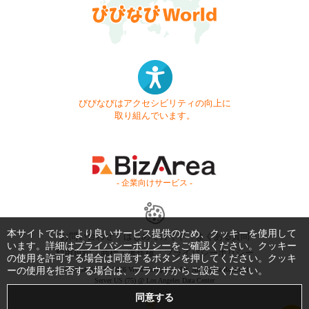
びびなびはアクセシビリティの向上に
取り組んでいます。
- 企業向けサービス -
本サイトでは、より良いサービス提供のため、クッキーを使用して
お問い合わせ
はじめてガイド
よくある質問
います。詳細は
プライバシーポリシー
をご確認ください。クッキー
利用規約
商標・著作権
プライバシーポリシー
の使用を許可する場合は同意するボタンを押してください。クッキ
ーの使用を拒否する場合は、ブラウザからご設定ください。
Copyright © 1999-2026 Vivid Navigation, Inc. All Rights Reserved.
Server US (75) @ Los Angeles Data Center