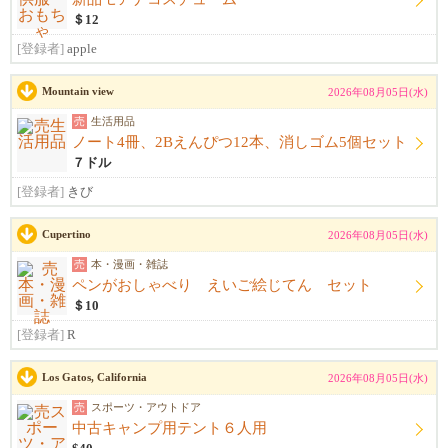
＄12
[登録者]
apple
Mountain view
2026年08月05日(水)
売
生活用品
ノート4冊、2Bえんぴつ12本、消しゴム5個セット
７ドル
[登録者]
きび
Cupertino
2026年08月05日(水)
売
本・漫画・雑誌
ペンがおしゃべり えいご絵じてん セット
＄10
[登録者]
R
Los Gatos, California
2026年08月05日(水)
売
スポーツ・アウトドア
中古キャンプ用テント６人用