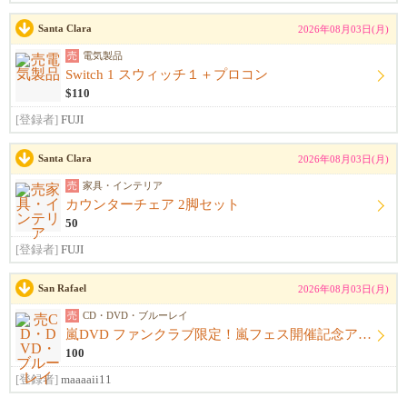
Santa Clara
2026年08月03日(月)
売
電気製品
Switch 1 スウィッチ１＋プロコン
$110
[登録者]
FUJI
Santa Clara
2026年08月03日(月)
売
家具・インテリア
カウンターチェア 2脚セット
50
[登録者]
FUJI
San Rafael
2026年08月03日(月)
売
CD・DVD・ブルーレイ
嵐DVD ファンクラブ限定！嵐フェス開催記念アルバム ウラ嵐マニア CD４枚組
100
[登録者]
maaaaii11