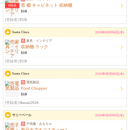
黒 棚 キャビネット 収納棚
SOLD
$10
[登録者]
FUJI
Santa Clara
2026年08月06日(木)
売
家具・インテリア
収納棚 ラック
$10
[登録者]
FUJI
Santa Clara
2026年08月06日(木)
売
電気製品
Food Chopper
$10
[登録者]
Hawaii2026
サニーベール
2026年08月06日(木)
売
子供服・おもちゃ
新品モアナコスチューム