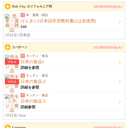
Daly City, カリフォルニア州
2026年08月04日(火)
売
本・漫画・雑誌
げんき1-2日本語学習教科書(2は未使用)
$40
[登録者]
日本語
クパチーノ
2026年08月04日(火)
売
キッチン・食品
日本の食品1
SOLD
詳細を参照
売
キッチン・食品
日本の食品２
SOLD
詳細を参照
売
キッチン・食品
日本の食品３
詳細参照
[登録者]
Sora
Cupertino
2026年08月04日(火)