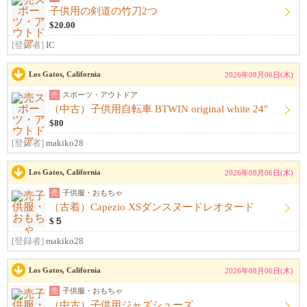
子供用の剣道の竹刀2つ
$20.00
[登録者]
IC
Los Gatos, California
2026年08月06日(木)
売
スポーツ・アウトドア
（中古）子供用自転車 BTWIN original white 24"
$80
[登録者]
makiko28
Los Gatos, California
2026年08月06日(木)
売
子供服・おもちゃ
（古着）Capezio XSダンスヌードレオタード
$５
[登録者]
makiko28
Los Gatos, California
2026年08月06日(木)
売
子供服・おもちゃ
（中古）子供用ジャズシューズ