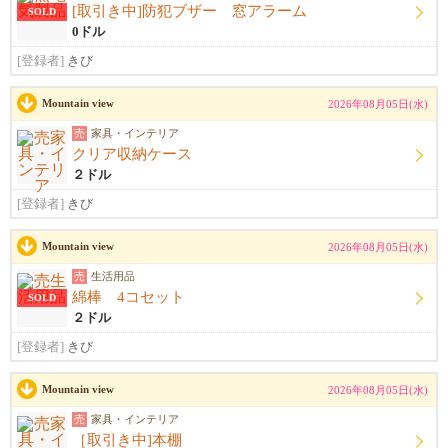
[取引き中]防犯ブザー 窓アラーム
SOLD
0ドル
[登録者]
きび
Mountain view
2026年08月05日(水)
売
家具・インテリア
クリア収納ケース
２ドル
[登録者]
きび
Mountain view
2026年08月05日(水)
売
生活用品
綿棒 4コセット
SOLD
２ドル
[登録者]
きび
Mountain view
2026年08月05日(水)
売
家具・インテリア
［取引き中]本棚