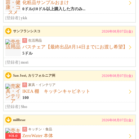
化粧品サンプルおまけ
0ドル(10ドル以上購入した方のみ...
[登録者]
ykk
サンフランシスコ
2026年08月07日(金)
売
生活用品
バスチェア【最終出品8月14日までにお渡し希望】
5ドル
[登録者]
mori
San José, カリフォルニア州
2026年08月07日(金)
売
家具・インテリア
IKEA 棚 キッチンキャビネット
100
[登録者]
Sho
millbrae
2026年08月07日(金)
売
キッチン・食品
ZeroWater 本体
SOLD