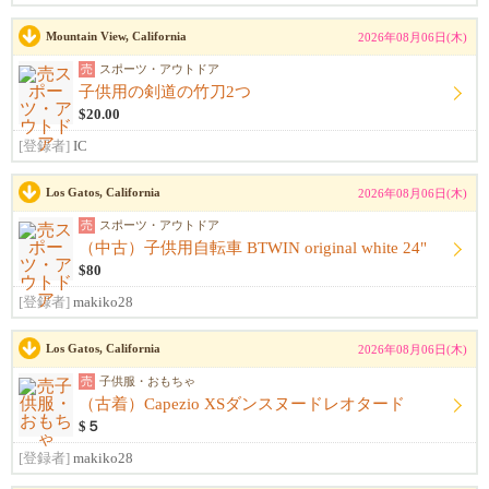
Mountain View, California
2026年08月06日(木)
売
スポーツ・アウトドア
子供用の剣道の竹刀2つ
$20.00
[登録者]
IC
Los Gatos, California
2026年08月06日(木)
売
スポーツ・アウトドア
（中古）子供用自転車 BTWIN original white 24"
$80
[登録者]
makiko28
Los Gatos, California
2026年08月06日(木)
売
子供服・おもちゃ
（古着）Capezio XSダンスヌードレオタード
$５
[登録者]
makiko28