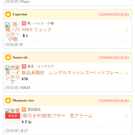
[登録者]
Mapo
Cupertino
2026年08月05日(水)
売
靴・バック・小物
NIKE リュック
＄3
[登録者]
R
Sunnyvale
2026年08月05日(水)
売
家具・インテリア
新品未開封 シングルマットレス+ベッドフレーム+シーツ
650
[登録者]
M&M
Mountain view
2026年08月05日(水)
無
電気製品
[取引き中]防犯ブザー 窓アラーム
SOLD
0ドル
[登録者]
きび