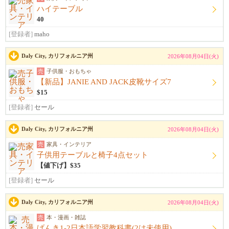
ハイテーブル
40
[登録者]
maho
Daly City, カリフォルニア州
2026年08月04日(火)
売
子供服・おもちゃ
【新品】JANIE AND JACK皮靴サイズ7
$15
[登録者]
セール
Daly City, カリフォルニア州
2026年08月04日(火)
売
家具・インテリア
子供用テーブルと椅子4点セット
【値下げ】$35
[登録者]
セール
Daly City, カリフォルニア州
2026年08月04日(火)
売
本・漫画・雑誌
げんき1-2日本語学習教科書(2は未使用)