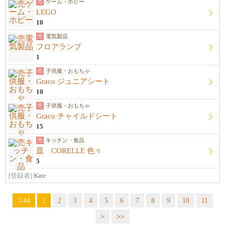
売
ゲーム・ホビー
LEGO
10
売
電気製品
フロアランプ
1
売
子供服・おもちゃ
Graco ジュニアシート
10
売
子供服・おもちゃ
Graco チャイルドシート
15
売
キッチン・食品
皿 CORELLE 色々
5
[登録者]
Kate
1/44
1
2
3
4
5
6
7
8
9
10
11
>
>>