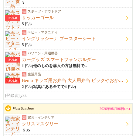
3
売
スポーツ・アウトドア
サッカーゴール
SOLD
5ドル
売
ベビー・マタニティ
イングリッシーナ ブースターシート
5ドル
売
パソコン・周辺機器
カーグッズ スマートフォンホルダー
SOLD
1ドル(他のものを購入の方は無料で...
売
生活用品
Bento キッズ用お弁当 大人用弁当 ピックやおかずカップ他
SOLD
2ドル(写真にある全てで4ドル)
[登録者]
ykk
Wast San Jose
2026年08月06日(木)
売
家具・インテリア
クリスマスツリー
＄35