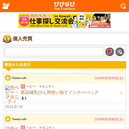
San Francisco
個人売買
最新から全表示
Sunnyvale
2026年08月08日(土)
売
ベビー・マタニティ
新品哺乳びん用使い捨てインナーバッグ
＄5
[登録者]
SI
Sunnyvale
2026年08月08日(土)
売
ベビー・マタニティ