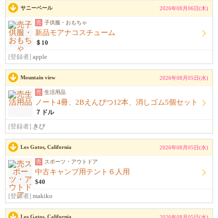
サニーベール
2026年08月06日(木)
売
子供服・おもちゃ
新品モアナコスチューム
＄10
[登録者]
apple
Mountain view
2026年08月05日(水)
売
生活用品
ノート4冊、2Bえんぴつ12本、消しゴム5個セット
７ドル
[登録者]
きび
Los Gatos, California
2026年08月05日(水)
売
スポーツ・アウトドア
中古キャンプ用テント６人用
$40
[登録者]
makiko
Los Gatos, California
2026年08月05日(水)