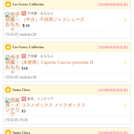
Los Gatos, California
2026年08月06日(木)
売
子供服・おもちゃ
（中古）子供用ジャズシューズ
＄10
[登録者]
makiko28
Los Gatos, California
2026年08月06日(木)
売
子供服・おもちゃ
(未使用）Capezio Canvas pirouette II
$10
[登録者]
makiko28
Santa Clara
2026年08月06日(木)
売
家具・インテリア
コスメボックス メイクボックス
$5
[登録者]
FUJI
Santa Clara
2026年08月06日(木)