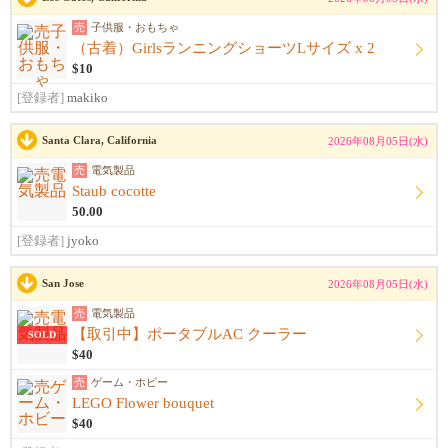
売
子供服・おもちゃ
（古着）GirlsランニングショーツLサイズ x 2
$10
[登録者]
makiko
Santa Clara, California
2026年08月05日(水)
売
電気製品
Staub cocotte
50.00
[登録者]
jyoko
San Jose
2026年08月05日(水)
売
電気製品
【取引中】ポータブルAC クーラー
SOLD
$40
売
ゲーム・ホビー
LEGO Flower bouquet
$40