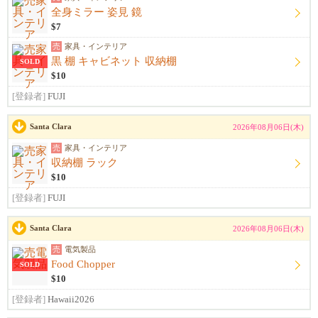
全身ミラー 姿見 鏡
$7
売
家具・インテリア
黒 棚 キャビネット 収納棚
SOLD
$10
[登録者]
FUJI
Santa Clara
2026年08月06日(木)
売
家具・インテリア
収納棚 ラック
$10
[登録者]
FUJI
Santa Clara
2026年08月06日(木)
売
電気製品
Food Chopper
SOLD
$10
[登録者]
Hawaii2026