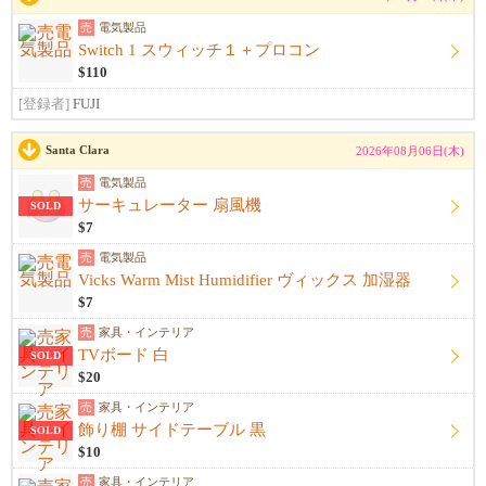
売
電気製品
Switch 1 スウィッチ１＋プロコン
$110
[登録者]
FUJI
Santa Clara
2026年08月06日(木)
売
電気製品
サーキュレーター 扇風機
SOLD
$7
売
電気製品
Vicks Warm Mist Humidifier ヴィックス 加湿器
$7
売
家具・インテリア
TVボード 白
SOLD
$20
売
家具・インテリア
飾り棚 サイドテーブル 黒
SOLD
$10
売
家具・インテリア