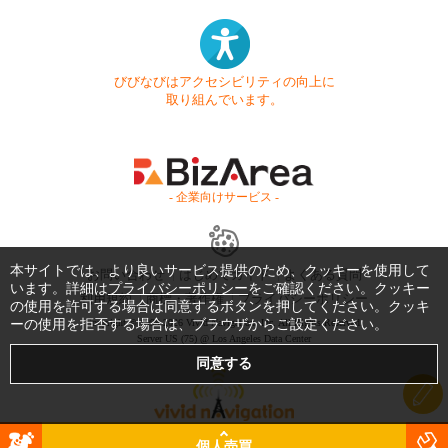
びびなびはアクセシビリティの向上に
取り組んでいます。
- 企業向けサービス -
本サイトでは、より良いサービス提供のため、クッキーを使用して
お問い合わせ
はじめてガイド
よくある質問
います。詳細は
プライバシーポリシー
をご確認ください。クッキー
利用規約
商標・著作権
プライバシーポリシー
の使用を許可する場合は同意するボタンを押してください。クッキ
ーの使用を拒否する場合は、ブラウザからご設定ください。
Copyright © 1999-2026 Vivid Navigation, Inc. All Rights Reserved.
Server US (75) @ Los Angeles Data Center
個人売買