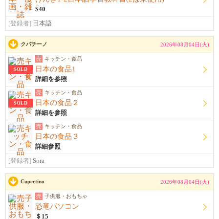
$40
[登録者]
日本語
クパチーノ
2026年08月04日(火)
売
キッチン・食品
日本の食品1
SOLD
詳細を参照
売
キッチン・食品
日本の食品２
SOLD
詳細を参照
売
キッチン・食品
日本の食品３
詳細参照
[登録者]
Sora
Cupertino
2026年08月04日(火)
売
子供服・おもちゃ
恐竜パソコン
＄15