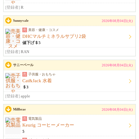
[登録者]
R
Sunnyvale
2026年08月04日(火)
売
美容・健康・コスメ
DHCマルチミネラルサプリ2袋
値下げ＄5
[登録者]
RAN
サニーベール
2026年08月04日(火)
売
子供服・おもちゃ
Cat&Jack 水着
＄3
[登録者]
apple
Millbrae
2026年08月04日(火)
売
電気製品
Keurig コーヒーメーカー
5