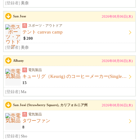
[登録者]
美奈
San Jose
2026年08月06日(木)
売
スポーツ・アウトドア
テント canvas camp
＄200
[登録者]
美奈
Albany
2026年08月06日(木)
売
電気製品
キューリグ（Keurig) のコーヒーメーカー(Single Serve Coffee) Maker
15
[登録者]
Ma
San José (Strawberry Square), カリフォルニア州
2026年08月06日(木)
売
電気製品
タワーファン
8
[登録者]
Sho