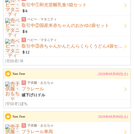
取引中①和光堂離乳食3箱セット
＄6
売
ベビー・マタニティ
取引中②国産米赤ちゃんのおかゆ2袋セット
＄6
売
ベビー・マタニティ
取引中③赤ちゃんかんたんらくらくうどん4袋セット
＄12
[登録者]
Sl
San Jose
2026年08月08日(土)
売
子供服・おもちゃ
プラレール
値下げ12ドル
[登録者]
ぽち
San Jose
2026年08月08日(土)
売
子供服・おもちゃ
プラレール車両