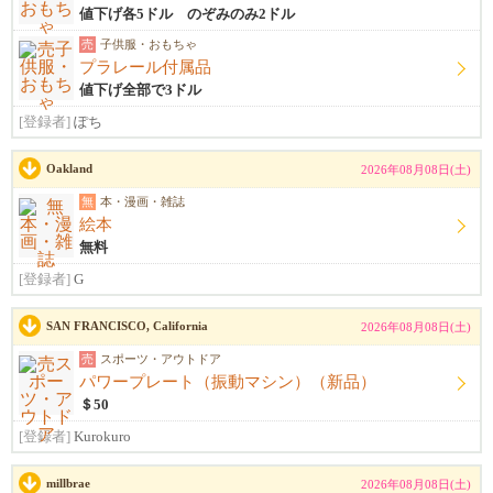
値下げ各5ドル のぞみのみ2ドル
売
子供服・おもちゃ
プラレール付属品
値下げ全部で3ドル
[登録者]
ぽち
Oakland
2026年08月08日(土)
無
本・漫画・雑誌
絵本
無料
[登録者]
G
SAN FRANCISCO, California
2026年08月08日(土)
売
スポーツ・アウトドア
パワープレート（振動マシン）（新品）
＄50
[登録者]
Kurokuro
millbrae
2026年08月08日(土)