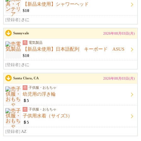
【新品未使用】シャワーヘッド
$10
[登録者]
さに
Sunnyvale
2026年08月03日(月)
売
電気製品
【新品未使用】日本語配列 キーボード ASUS
$10
[登録者]
さに
Santa Clara, CA
2026年08月03日(月)
売
子供服・おもちゃ
幼児用の浮き輪
＄5
売
子供服・おもちゃ
子供用水着（サイズ3）
＄5
[登録者]
AZ