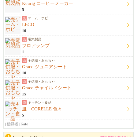
Keurig コーヒーメーカー
5
売
ゲーム・ホビー
LEGO
10
売
電気製品
フロアランプ
1
売
子供服・おもちゃ
Graco ジュニアシート
10
売
子供服・おもちゃ
Graco チャイルドシート
15
売
キッチン・食品
皿 CORELLE 色々
5
[登録者]
Kate