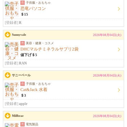
売
子供服・おもちゃ
恐竜パソコン
＄15
[登録者]
R
Sunnyvale
2026年08月04日(火)
売
美容・健康・コスメ
DHCマルチミネラルサプリ2袋
値下げ＄5
[登録者]
RAN
サニーベール
2026年08月04日(火)
売
子供服・おもちゃ
Cat&Jack 水着
＄3
[登録者]
apple
Millbrae
2026年08月04日(火)
売
電気製品