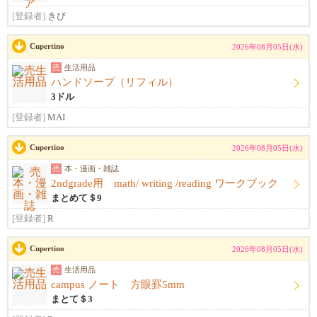
[登録者]
きび
Cupertino
2026年08月05日(水)
売
生活用品
ハンドソープ（リフィル）
3ドル
[登録者]
MAI
Cupertino
2026年08月05日(水)
売
本・漫画・雑誌
2ndgrade用 math/ writing /reading ワークブック
まとめて＄9
[登録者]
R
Cupertino
2026年08月05日(水)
売
生活用品
campus ノート 方眼罫5mm
まとて＄3