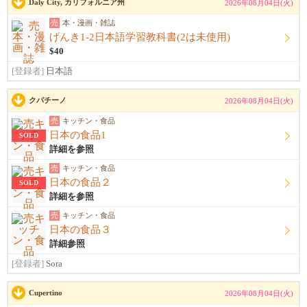
Daly City, カリフォルニア州
2026年08月04日(火)
売
本・漫画・雑誌
げんき1-2日本語学習教科書(2は未使用)
$40
[登録者]
日本語
クパチーノ
2026年08月04日(火)
売
キッチン・食品
日本の食品1
SOLD
詳細を参照
売
キッチン・食品
日本の食品２
SOLD
詳細を参照
売
キッチン・食品
日本の食品３
詳細参照
[登録者]
Sora
Cupertino
2026年08月04日(火)