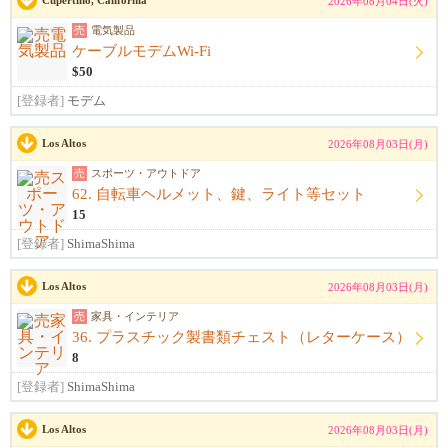
Cupertino, California
2026年08月04日(火)
売
電気製品
ケーブルモデムWi-Fi
$50
[登録者]
モデム
Los Altos
2026年08月03日(月)
売
スポーツ・アウトドア
62. 自転車ヘルメット、鍵、ライト等セット
15
[登録者]
ShimaShima
Los Altos
2026年08月03日(月)
売
家具・インテリア
36. プラスチック製書類チェスト（レターケース）
8
[登録者]
ShimaShima
Los Altos
2026年08月03日(月)