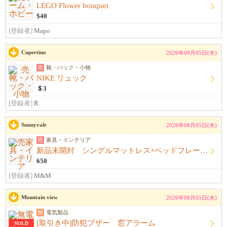
LEGO Flower bouquet
$40
[登録者]
Mapo
Cupertino
2026年08月05日(水)
売
靴・バック・小物
NIKE リュック
＄3
[登録者]
R
Sunnyvale
2026年08月05日(水)
売
家具・インテリア
新品未開封 シングルマットレス+ベッドフレーム+シーツ
650
[登録者]
M&M
Mountain view
2026年08月05日(水)
無
電気製品
[取引き中]防犯ブザー 窓アラーム
SOLD