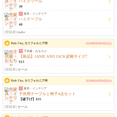
ハイスツール
30
売
家具・インテリア
ハイテーブル
40
[登録者]
maho
Daly City, カリフォルニア州
2026年08月04日(火)
売
子供服・おもちゃ
【新品】JANIE AND JACK皮靴サイズ7
$15
[登録者]
セール
Daly City, カリフォルニア州
2026年08月04日(火)
売
家具・インテリア
子供用テーブルと椅子4点セット
【値下げ】$35
[登録者]
セール