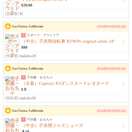
$20.00
[登録者]
IC
Los Gatos, California
2026年08月06日(木)
売
スポーツ・アウトドア
（中古）子供用自転車 BTWIN original white 24"
$80
[登録者]
makiko28
Los Gatos, California
2026年08月06日(木)
売
子供服・おもちゃ
（古着）Capezio XSダンスヌードレオタード
$５
[登録者]
makiko28
Los Gatos, California
2026年08月06日(木)
売
子供服・おもちゃ
（中古）子供用ジャズシューズ
＄10