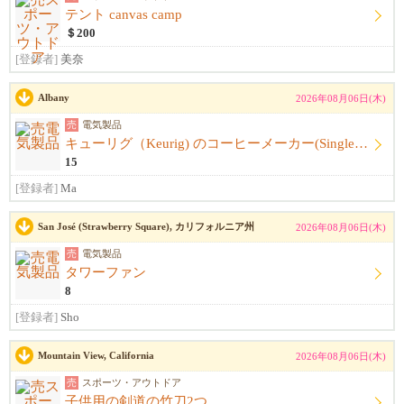
テント canvas camp
＄200
[登録者]
美奈
Albany
2026年08月06日(木)
売
電気製品
キューリグ（Keurig) のコーヒーメーカー(Single Serve Coffee) Maker
15
[登録者]
Ma
San José (Strawberry Square), カリフォルニア州
2026年08月06日(木)
売
電気製品
タワーファン
8
[登録者]
Sho
Mountain View, California
2026年08月06日(木)
売
スポーツ・アウトドア
子供用の剣道の竹刀2つ