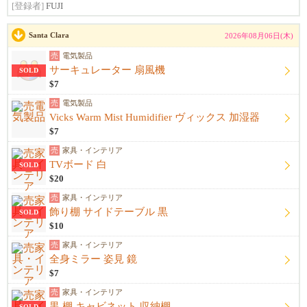
[登録者]
FUJI
Santa Clara
2026年08月06日(木)
売
電気製品
サーキュレーター 扇風機
SOLD
$7
売
電気製品
Vicks Warm Mist Humidifier ヴィックス 加湿器
$7
売
家具・インテリア
TVボード 白
SOLD
$20
売
家具・インテリア
飾り棚 サイドテーブル 黒
SOLD
$10
売
家具・インテリア
全身ミラー 姿見 鏡
$7
売
家具・インテリア
黒 棚 キャビネット 収納棚
SOLD