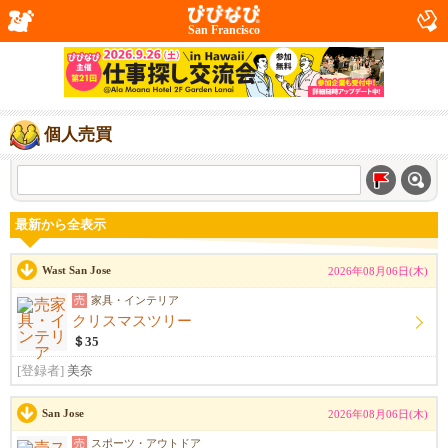
San Francisco
個人売買
最新から全表示
Wast San Jose
2026年08月06日(木)
売
家具・インテリア
クリスマスツリー
＄35
[登録者]
美奈
San Jose
2026年08月06日(木)
売
スポーツ・アウトドア