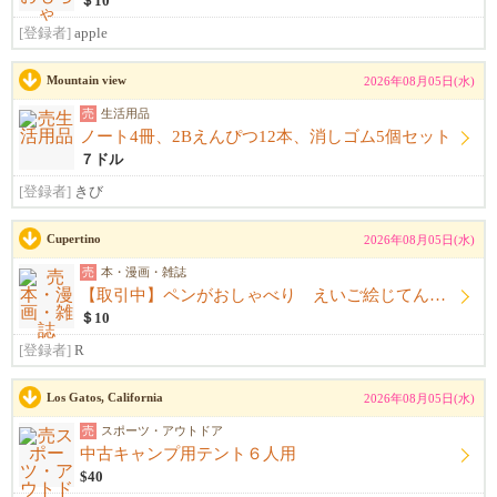
＄10
[登録者]
apple
Mountain view
2026年08月05日(水)
売
生活用品
ノート4冊、2Bえんぴつ12本、消しゴム5個セット
７ドル
[登録者]
きび
Cupertino
2026年08月05日(水)
売
本・漫画・雑誌
【取引中】ペンがおしゃべり えいご絵じてん セット
＄10
[登録者]
R
Los Gatos, California
2026年08月05日(水)
売
スポーツ・アウトドア
中古キャンプ用テント６人用
$40