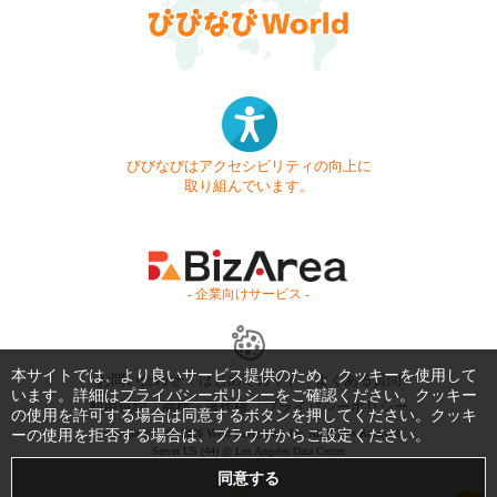
びびなびはアクセシビリティの向上に
取り組んでいます。
- 企業向けサービス -
本サイトでは、より良いサービス提供のため、クッキーを使用して
お問い合わせ
はじめてガイド
よくある質問
います。詳細は
プライバシーポリシー
をご確認ください。クッキー
利用規約
商標・著作権
プライバシーポリシー
の使用を許可する場合は同意するボタンを押してください。クッキ
ーの使用を拒否する場合は、ブラウザからご設定ください。
Copyright © 1999-2026 Vivid Navigation, Inc. All Rights Reserved.
Server US (44) @ Los Angeles Data Center