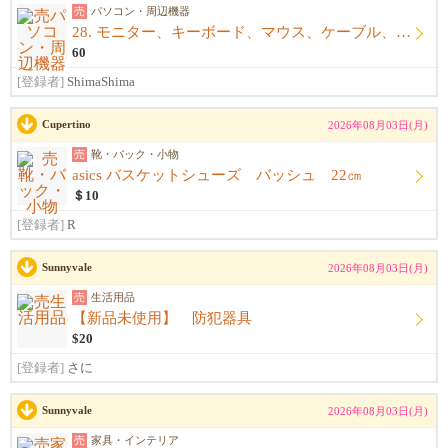
売
パソコン・周辺機器
28. モニター、キーボード、マウス、ケーブル、アームレスト一式
60
[登録者]
ShimaShima
Cupertino
2026年08月03日(月)
売
靴・バック・小物
asics バスケットシューズ バッシュ 22㎝
＄10
[登録者]
R
Sunnyvale
2026年08月03日(月)
売
生活用品
【新品未使用】 防犯器具
$20
[登録者]
さに
Sunnyvale
2026年08月03日(月)
売
家具・インテリア