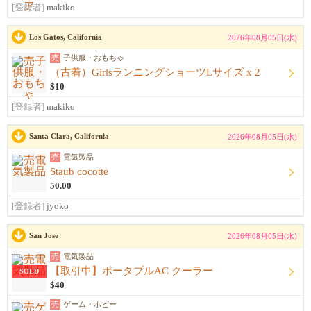
[登録者]
makiko
Los Gatos, California
2026年08月05日(水)
売
子供服・おもちゃ
（古着）GirlsランニングショーツLサイズ x 2
$10
[登録者]
makiko
Santa Clara, California
2026年08月05日(水)
売
電気製品
Staub cocotte
50.00
[登録者]
jyoko
San Jose
2026年08月05日(水)
売
電気製品
【取引中】ポータブルAC クーラー
SOLD
$40
売
ゲーム・ホビー