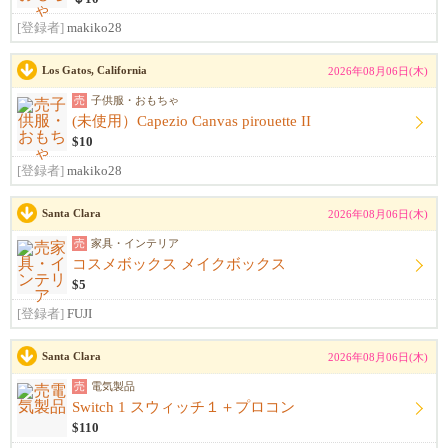
[登録者]
makiko28
Los Gatos, California
2026年08月06日(木)
売
子供服・おもちゃ
(未使用）Capezio Canvas pirouette II
$10
[登録者]
makiko28
Santa Clara
2026年08月06日(木)
売
家具・インテリア
コスメボックス メイクボックス
$5
[登録者]
FUJI
Santa Clara
2026年08月06日(木)
売
電気製品
Switch 1 スウィッチ１＋プロコン
$110