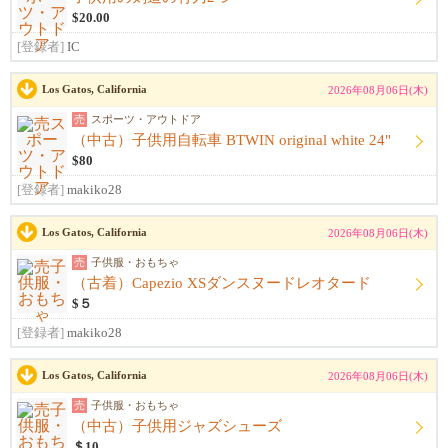
$20.00
[登録者]
IC
Los Gatos, California
2026年08月06日(木)
売
スポーツ・アウトドア
（中古）子供用自転車 BTWIN original white 24"
$80
[登録者]
makiko28
Los Gatos, California
2026年08月06日(木)
売
子供服・おもちゃ
（古着）Capezio XSダンスヌードレオタード
$５
[登録者]
makiko28
Los Gatos, California
2026年08月06日(木)
売
子供服・おもちゃ
（中古）子供用ジャズシューズ
＄10