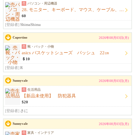
売
パソコン・周辺機器
28. モニター、キーボード、マウス、ケーブル、アームレスト一式
60
[登録者]
ShimaShima
Cupertino
2026年08月03日(月)
売
靴・バック・小物
asics バスケットシューズ バッシュ 22㎝
＄10
[登録者]
R
Sunnyvale
2026年08月03日(月)
売
生活用品
【新品未使用】 防犯器具
$20
[登録者]
さに
Sunnyvale
2026年08月03日(月)
売
家具・インテリア