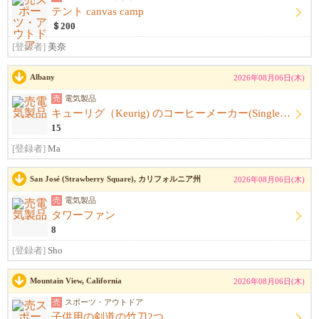
テント canvas camp
＄200
[登録者]
美奈
Albany
2026年08月06日(木)
売
電気製品
キューリグ（Keurig) のコーヒーメーカー(Single Serve Coffee) Maker
15
[登録者]
Ma
San José (Strawberry Square), カリフォルニア州
2026年08月06日(木)
売
電気製品
タワーファン
8
[登録者]
Sho
Mountain View, California
2026年08月06日(木)
売
スポーツ・アウトドア
子供用の剣道の竹刀2つ