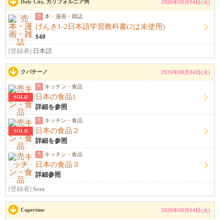
Daly City, カリフォルニア州
2026年08月04日(火)
売
本・漫画・雑誌
げんき1-2日本語学習教科書(2は未使用)
$40
[登録者]
日本語
クパチーノ
2026年08月04日(火)
売
キッチン・食品
日本の食品1
SOLD
詳細を参照
売
キッチン・食品
日本の食品２
SOLD
詳細を参照
売
キッチン・食品
日本の食品３
詳細参照
[登録者]
Sora
Cupertino
2026年08月04日(火)