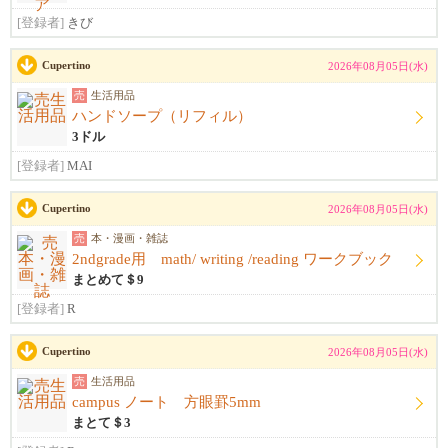
[登録者]
きび
Cupertino
2026年08月05日(水)
売
生活用品
ハンドソープ（リフィル）
3ドル
[登録者]
MAI
Cupertino
2026年08月05日(水)
売
本・漫画・雑誌
2ndgrade用 math/ writing /reading ワークブック
まとめて＄9
[登録者]
R
Cupertino
2026年08月05日(水)
売
生活用品
campus ノート 方眼罫5mm
まとて＄3