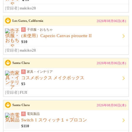
[登録者]
makiko28
Los Gatos, California
2026年08月06日(木)
売
子供服・おもちゃ
(未使用）Capezio Canvas pirouette II
$10
[登録者]
makiko28
Santa Clara
2026年08月06日(木)
売
家具・インテリア
コスメボックス メイクボックス
$5
[登録者]
FUJI
Santa Clara
2026年08月06日(木)
売
電気製品
Switch 1 スウィッチ１＋プロコン
$110