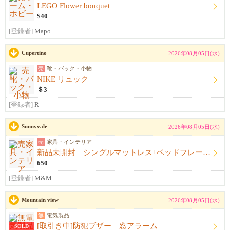
LEGO Flower bouquet
$40
[登録者]
Mapo
Cupertino
2026年08月05日(水)
売
靴・バック・小物
NIKE リュック
＄3
[登録者]
R
Sunnyvale
2026年08月05日(水)
売
家具・インテリア
新品未開封 シングルマットレス+ベッドフレーム+シーツ
650
[登録者]
M&M
Mountain view
2026年08月05日(水)
無
電気製品
[取引き中]防犯ブザー 窓アラーム
SOLD