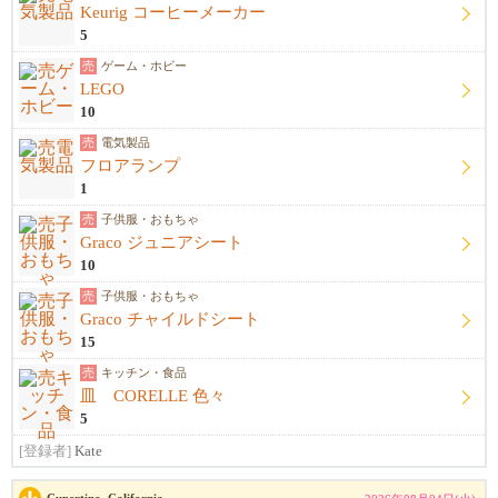
Keurig コーヒーメーカー
5
売
ゲーム・ホビー
LEGO
10
売
電気製品
フロアランプ
1
売
子供服・おもちゃ
Graco ジュニアシート
10
売
子供服・おもちゃ
Graco チャイルドシート
15
売
キッチン・食品
皿 CORELLE 色々
5
[登録者]
Kate