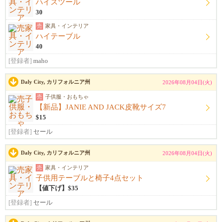
ハイスツール
30
売
家具・インテリア
ハイテーブル
40
[登録者]
maho
Daly City, カリフォルニア州
2026年08月04日(火)
売
子供服・おもちゃ
【新品】JANIE AND JACK皮靴サイズ7
$15
[登録者]
セール
Daly City, カリフォルニア州
2026年08月04日(火)
売
家具・インテリア
子供用テーブルと椅子4点セット
【値下げ】$35
[登録者]
セール