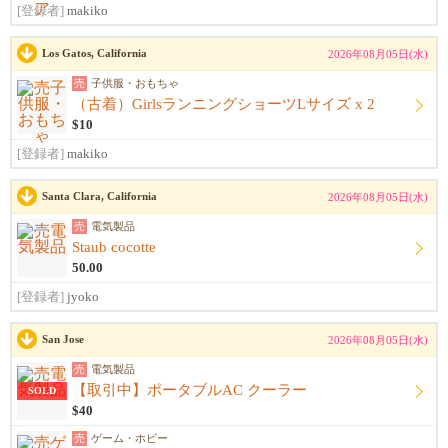
[登録者]
makiko
Los Gatos, California
2026年08月05日(水)
売
子供服・おもちゃ
（古着）GirlsランニングショーツLサイズ x 2
$10
[登録者]
makiko
Santa Clara, California
2026年08月05日(水)
売
電気製品
Staub cocotte
50.00
[登録者]
jyoko
San Jose
2026年08月05日(水)
売
電気製品
【取引中】ポータブルAC クーラー
SOLD
$40
売
ゲーム・ホビー