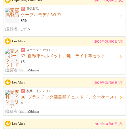
Cupertino, California
2026年08月04日(火)
売
電気製品
ケーブルモデムWi-Fi
$50
[登録者]
モデム
Los Altos
2026年08月03日(月)
売
スポーツ・アウトドア
62. 自転車ヘルメット、鍵、ライト等セット
15
[登録者]
ShimaShima
Los Altos
2026年08月03日(月)
売
家具・インテリア
36. プラスチック製書類チェスト（レターケース）
8
[登録者]
ShimaShima
Los Altos
2026年08月03日(月)