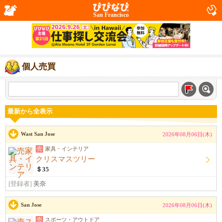
San Francisco
個人売買
最新から全表示
Wast San Jose
2026年08月06日(木)
売
家具・インテリア
クリスマスツリー
＄35
[登録者]
美奈
San Jose
2026年08月06日(木)
売
スポーツ・アウトドア