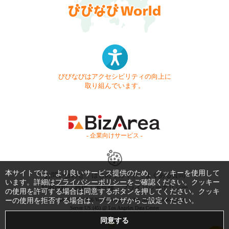
びびなびはアクセシビリティの向上に
取り組んでいます。
- 企業向けサービス -
本サイトでは、より良いサービス提供のため、クッキーを使用して
お問い合わせ
はじめてガイド
よくある質問
います。詳細は
プライバシーポリシー
をご確認ください。クッキー
利用規約
商標・著作権
プライバシーポリシー
の使用を許可する場合は同意するボタンを押してください。クッキ
ーの使用を拒否する場合は、ブラウザからご設定ください。
Copyright © 1999-2026 Vivid Navigation, Inc. All Rights Reserved.
Server US (45) @ Los Angeles Data Center