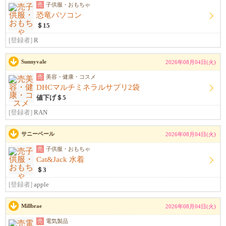
売
子供服・おもちゃ
恐竜パソコン
＄15
[登録者]
R
Sunnyvale
2026年08月04日(火)
売
美容・健康・コスメ
DHCマルチミネラルサプリ2袋
値下げ＄5
[登録者]
RAN
サニーベール
2026年08月04日(火)
売
子供服・おもちゃ
Cat&Jack 水着
＄3
[登録者]
apple
Millbrae
2026年08月04日(火)
売
電気製品