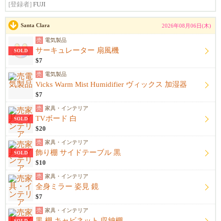
[登録者]
FUJI
Santa Clara
2026年08月06日(木)
売
電気製品
サーキュレーター 扇風機
SOLD
$7
売
電気製品
Vicks Warm Mist Humidifier ヴィックス 加湿器
$7
売
家具・インテリア
TVボード 白
SOLD
$20
売
家具・インテリア
飾り棚 サイドテーブル 黒
SOLD
$10
売
家具・インテリア
全身ミラー 姿見 鏡
$7
売
家具・インテリア
黒 棚 キャビネット 収納棚
SOLD