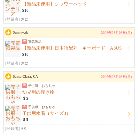
【新品未使用】シャワーヘッド
$10
[登録者]
さに
Sunnyvale
2026年08月03日(月)
売
電気製品
【新品未使用】日本語配列 キーボード ASUS
$10
[登録者]
さに
Santa Clara, CA
2026年08月03日(月)
売
子供服・おもちゃ
幼児用の浮き輪
＄5
売
子供服・おもちゃ
子供用水着（サイズ3）
＄5
[登録者]
AZ