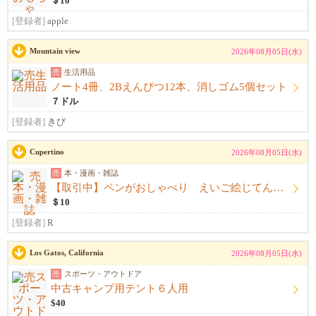
＄10
[登録者]
apple
Mountain view
2026年08月05日(水)
売
生活用品
ノート4冊、2Bえんぴつ12本、消しゴム5個セット
７ドル
[登録者]
きび
Cupertino
2026年08月05日(水)
売
本・漫画・雑誌
【取引中】ペンがおしゃべり えいご絵じてん セット
＄10
[登録者]
R
Los Gatos, California
2026年08月05日(水)
売
スポーツ・アウトドア
中古キャンプ用テント６人用
$40