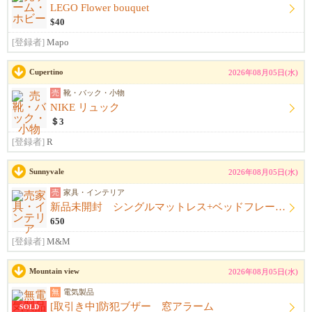
LEGO Flower bouquet
$40
[登録者]
Mapo
Cupertino
2026年08月05日(水)
売
靴・バック・小物
NIKE リュック
＄3
[登録者]
R
Sunnyvale
2026年08月05日(水)
売
家具・インテリア
新品未開封 シングルマットレス+ベッドフレーム+シーツ
650
[登録者]
M&M
Mountain view
2026年08月05日(水)
無
電気製品
[取引き中]防犯ブザー 窓アラーム
SOLD