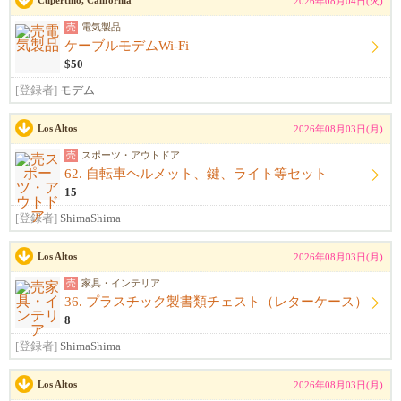
Cupertino, California
2026年08月04日(火)
売
電気製品
ケーブルモデムWi-Fi
$50
[登録者]
モデム
Los Altos
2026年08月03日(月)
売
スポーツ・アウトドア
62. 自転車ヘルメット、鍵、ライト等セット
15
[登録者]
ShimaShima
Los Altos
2026年08月03日(月)
売
家具・インテリア
36. プラスチック製書類チェスト（レターケース）
8
[登録者]
ShimaShima
Los Altos
2026年08月03日(月)