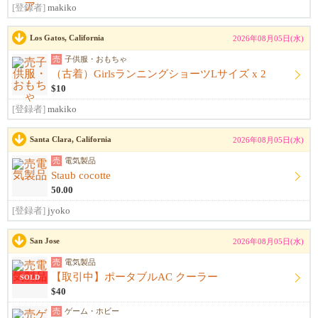
[登録者]
makiko
Los Gatos, California
2026年08月05日(水)
売
子供服・おもちゃ
（古着）GirlsランニングショーツLサイズ x 2
$10
[登録者]
makiko
Santa Clara, California
2026年08月05日(水)
売
電気製品
Staub cocotte
50.00
[登録者]
jyoko
San Jose
2026年08月05日(水)
売
電気製品
【取引中】ポータブルAC クーラー
SOLD
$40
売
ゲーム・ホビー