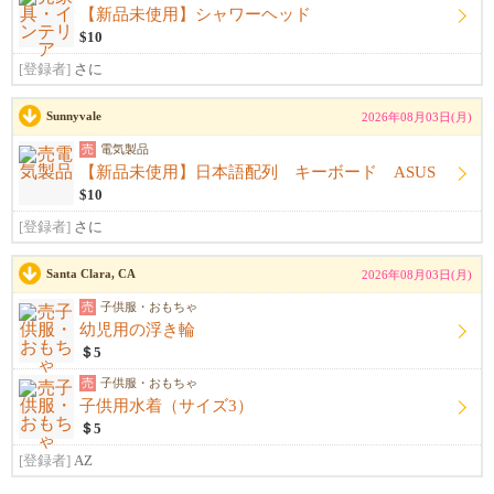
【新品未使用】シャワーヘッド
$10
[登録者]
さに
Sunnyvale
2026年08月03日(月)
売
電気製品
【新品未使用】日本語配列 キーボード ASUS
$10
[登録者]
さに
Santa Clara, CA
2026年08月03日(月)
売
子供服・おもちゃ
幼児用の浮き輪
＄5
売
子供服・おもちゃ
子供用水着（サイズ3）
＄5
[登録者]
AZ