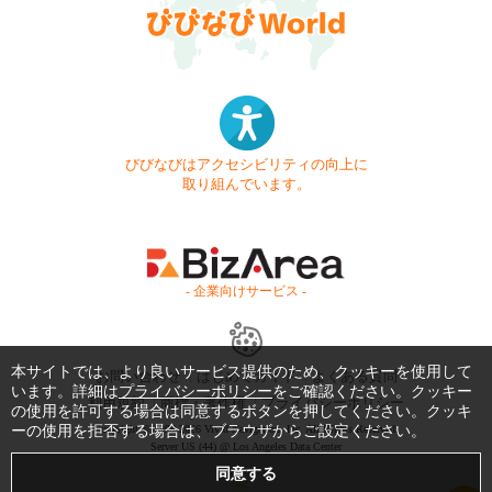
びびなびはアクセシビリティの向上に
取り組んでいます。
- 企業向けサービス -
本サイトでは、より良いサービス提供のため、クッキーを使用して
お問い合わせ
はじめてガイド
よくある質問
います。詳細は
プライバシーポリシー
をご確認ください。クッキー
利用規約
商標・著作権
プライバシーポリシー
の使用を許可する場合は同意するボタンを押してください。クッキ
ーの使用を拒否する場合は、ブラウザからご設定ください。
Copyright © 1999-2026 Vivid Navigation, Inc. All Rights Reserved.
Server US (44) @ Los Angeles Data Center