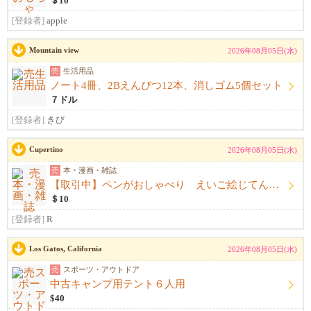
＄10
[登録者]
apple
Mountain view
2026年08月05日(水)
売
生活用品
ノート4冊、2Bえんぴつ12本、消しゴム5個セット
７ドル
[登録者]
きび
Cupertino
2026年08月05日(水)
売
本・漫画・雑誌
【取引中】ペンがおしゃべり えいご絵じてん セット
＄10
[登録者]
R
Los Gatos, California
2026年08月05日(水)
売
スポーツ・アウトドア
中古キャンプ用テント６人用
$40