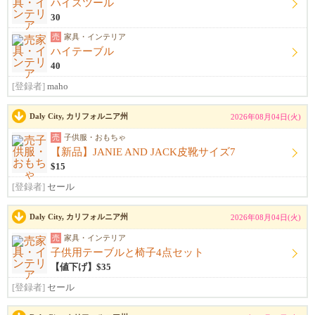
ハイスツール
30
売
家具・インテリア
ハイテーブル
40
[登録者]
maho
Daly City, カリフォルニア州
2026年08月04日(火)
売
子供服・おもちゃ
【新品】JANIE AND JACK皮靴サイズ7
$15
[登録者]
セール
Daly City, カリフォルニア州
2026年08月04日(火)
売
家具・インテリア
子供用テーブルと椅子4点セット
【値下げ】$35
[登録者]
セール