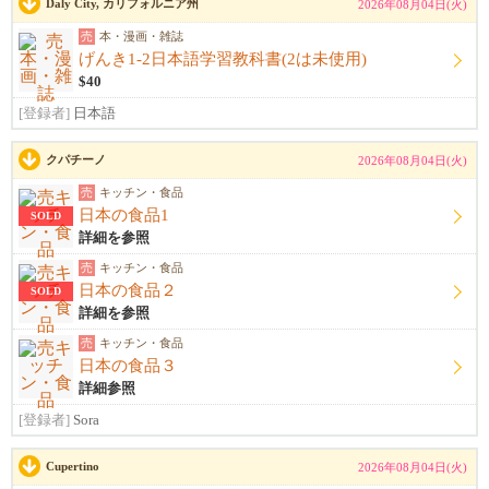
Daly City, カリフォルニア州
2026年08月04日(火)
売
本・漫画・雑誌
げんき1-2日本語学習教科書(2は未使用)
$40
[登録者]
日本語
クパチーノ
2026年08月04日(火)
売
キッチン・食品
日本の食品1
SOLD
詳細を参照
売
キッチン・食品
日本の食品２
SOLD
詳細を参照
売
キッチン・食品
日本の食品３
詳細参照
[登録者]
Sora
Cupertino
2026年08月04日(火)