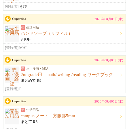
[登録者]
きび
Cupertino
2026年08月05日(水)
売
生活用品
ハンドソープ（リフィル）
3ドル
[登録者]
MAI
Cupertino
2026年08月05日(水)
売
本・漫画・雑誌
2ndgrade用 math/ writing /reading ワークブック
まとめて＄9
[登録者]
R
Cupertino
2026年08月05日(水)
売
生活用品
campus ノート 方眼罫5mm
まとて＄3