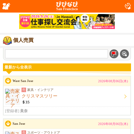
San Francisco
個人売買
最新から全表示
Wast San Jose
2026年08月06日(木)
売
家具・インテリア
クリスマスツリー
＄35
[登録者]
美奈
San Jose
2026年08月06日(木)
売
スポーツ・アウトドア