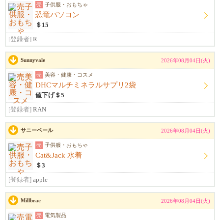
売
子供服・おもちゃ
恐竜パソコン
＄15
[登録者]
R
Sunnyvale
2026年08月04日(火)
売
美容・健康・コスメ
DHCマルチミネラルサプリ2袋
値下げ＄5
[登録者]
RAN
サニーベール
2026年08月04日(火)
売
子供服・おもちゃ
Cat&Jack 水着
＄3
[登録者]
apple
Millbrae
2026年08月04日(火)
売
電気製品