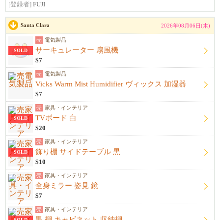
[登録者]
FUJI
Santa Clara
2026年08月06日(木)
売
電気製品
サーキュレーター 扇風機
SOLD
$7
売
電気製品
Vicks Warm Mist Humidifier ヴィックス 加湿器
$7
売
家具・インテリア
TVボード 白
SOLD
$20
売
家具・インテリア
飾り棚 サイドテーブル 黒
SOLD
$10
売
家具・インテリア
全身ミラー 姿見 鏡
$7
売
家具・インテリア
黒 棚 キャビネット 収納棚
SOLD