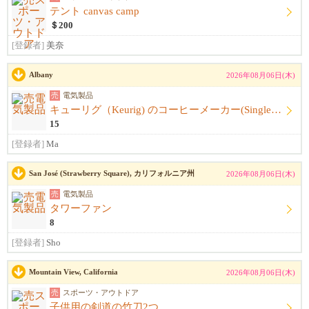
テント canvas camp
＄200
[登録者]
美奈
Albany
2026年08月06日(木)
売
電気製品
キューリグ（Keurig) のコーヒーメーカー(Single Serve Coffee) Maker
15
[登録者]
Ma
San José (Strawberry Square), カリフォルニア州
2026年08月06日(木)
売
電気製品
タワーファン
8
[登録者]
Sho
Mountain View, California
2026年08月06日(木)
売
スポーツ・アウトドア
子供用の剣道の竹刀2つ