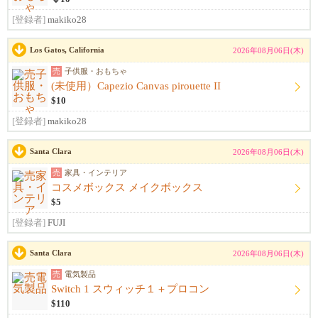
[登録者]
makiko28
Los Gatos, California
2026年08月06日(木)
売
子供服・おもちゃ
(未使用）Capezio Canvas pirouette II
$10
[登録者]
makiko28
Santa Clara
2026年08月06日(木)
売
家具・インテリア
コスメボックス メイクボックス
$5
[登録者]
FUJI
Santa Clara
2026年08月06日(木)
売
電気製品
Switch 1 スウィッチ１＋プロコン
$110