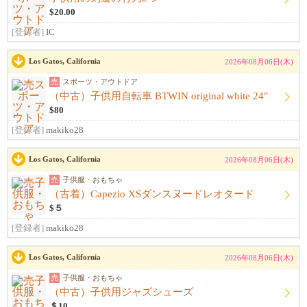
$20.00
[登録者]
IC
Los Gatos, California
2026年08月06日(木)
売
スポーツ・アウトドア
（中古）子供用自転車 BTWIN original white 24"
$80
[登録者]
makiko28
Los Gatos, California
2026年08月06日(木)
売
子供服・おもちゃ
（古着）Capezio XSダンスヌードレオタード
$５
[登録者]
makiko28
Los Gatos, California
2026年08月06日(木)
売
子供服・おもちゃ
（中古）子供用ジャズシューズ
＄10