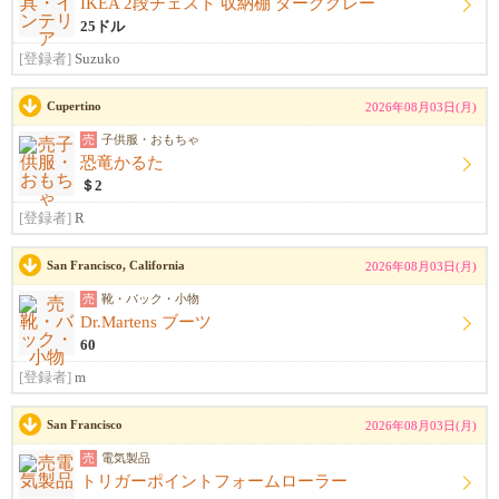
IKEA 2段チェスト 収納棚 ダークグレー
25ドル
[登録者]
Suzuko
Cupertino
2026年08月03日(月)
売
子供服・おもちゃ
恐竜かるた
＄2
[登録者]
R
San Francisco, California
2026年08月03日(月)
売
靴・バック・小物
Dr.Martens ブーツ
60
[登録者]
m
San Francisco
2026年08月03日(月)
売
電気製品
トリガーポイントフォームローラー