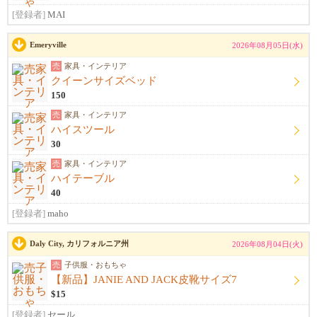
[登録者]
MAI
Emeryville
2026年08月05日(水)
売
家具・インテリア
クイーンサイズベッド
150
売
家具・インテリア
ハイスツール
30
売
家具・インテリア
ハイテーブル
40
[登録者]
maho
Daly City, カリフォルニア州
2026年08月04日(火)
売
子供服・おもちゃ
【新品】JANIE AND JACK皮靴サイズ7
$15
[登録者]
セール