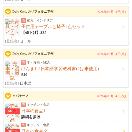
Daly City, カリフォルニア州
2026年08月04日(火)
売
家具・インテリア
子供用テーブルと椅子4点セット
【値下げ】$35
[登録者]
セール
Daly City, カリフォルニア州
2026年08月04日(火)
売
本・漫画・雑誌
げんき1-2日本語学習教科書(2は未使用)
$40
[登録者]
日本語
クパチーノ
2026年08月04日(火)
売
キッチン・食品
日本の食品1
SOLD
詳細を参照
売
キッチン・食品
日本の食品２
SOLD