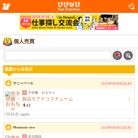
San Francisco
個人売買
最新から全表示
サニーベール
2026年08月06日(木)
売
子供服・おもちゃ
新品モアナコスチューム
＄12
[登録者]
apple
Mountain view
2026年08月05日(水)
売
生活用品