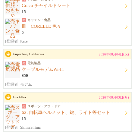
Graco チャイルドシート
15
売
キッチン・食品
皿 CORELLE 色々
5
[登録者]
Kate
Cupertino, California
2026年08月04日(火)
売
電気製品
ケーブルモデムWi-Fi
$50
[登録者]
モデム
Los Altos
2026年08月03日(月)
売
スポーツ・アウトドア
62. 自転車ヘルメット、鍵、ライト等セット
15
[登録者]
ShimaShima