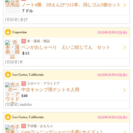
ノート4冊、2Bえんぴつ12本、消しゴム5個セット
７ドル
[登録者]
きび
Cupertino
2026年08月05日(水)
売
本・漫画・雑誌
ペンがおしゃべり えいご絵じてん セット
＄15
[登録者]
R
Los Gatos, California
2026年08月05日(水)
売
スポーツ・アウトドア
中古キャンプ用テント６人用
$40
[登録者]
makiko
Los Gatos, California
2026年08月05日(水)
売
子供服・おもちゃ
Girlsランニングショーツ古着Lサイズ x 2