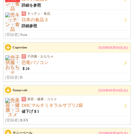
詳細を参照
売
キッチン・食品
日本の食品３
詳細参照
[登録者]
Sora
Cupertino
2026年08月04日(火)
売
子供服・おもちゃ
恐竜パソコン
＄20
[登録者]
R
Sunnyvale
2026年08月04日(火)
売
美容・健康・コスメ
DHCマルチミネラルサプリ2袋
値下げ＄5
[登録者]
RAN
サニーベール
2026年08月04日(火)