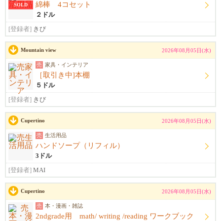
綿棒 4コセット
SOLD
２ドル
[登録者]
きび
Mountain view
2026年08月05日(水)
売
家具・インテリア
［取引き中]本棚
５ドル
[登録者]
きび
Cupertino
2026年08月05日(水)
売
生活用品
ハンドソープ（リフィル）
3ドル
[登録者]
MAI
Cupertino
2026年08月05日(水)
売
本・漫画・雑誌
2ndgrade用 math/ writing /reading ワークブック