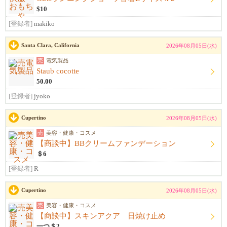
$10
[登録者]
makiko
Santa Clara, California
2026年08月05日(水)
売
電気製品
Staub cocotte
50.00
[登録者]
jyoko
Cupertino
2026年08月05日(水)
売
美容・健康・コスメ
【商談中】BBクリームファンデーション
＄6
[登録者]
R
Cupertino
2026年08月05日(水)
売
美容・健康・コスメ
【商談中】スキンアクア 日焼け止め
一つ＄2