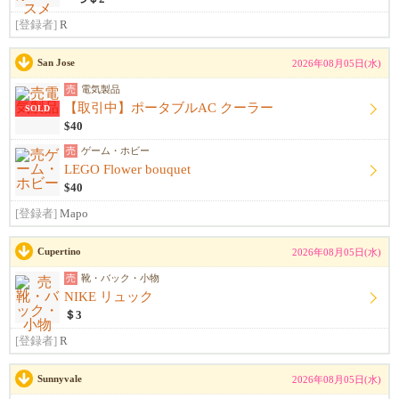
[登録者]
R
San Jose
2026年08月05日(水)
売
電気製品
【取引中】ポータブルAC クーラー
SOLD
$40
売
ゲーム・ホビー
LEGO Flower bouquet
$40
[登録者]
Mapo
Cupertino
2026年08月05日(水)
売
靴・バック・小物
NIKE リュック
＄3
[登録者]
R
Sunnyvale
2026年08月05日(水)