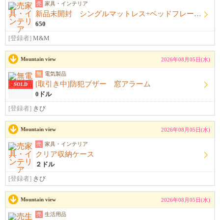
売
家具・インテリア
新品未開封 シングルマットレス+ベッドフレーム+シーツ
650
[登録者]
M&M
Mountain view
2026年08月05日(水)
無
電気製品
[取引き中]防犯ブザー 窓アラーム
SOLD
0ドル
[登録者]
きび
Mountain view
2026年08月05日(水)
売
家具・インテリア
クリア収納ケース
２ドル
[登録者]
きび
Mountain view
2026年08月05日(水)
売
生活用品