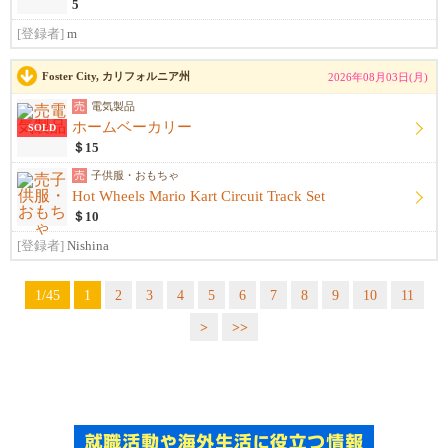
5
[登録者]
m
Foster City, カリフォルニア州
2026年08月03日(月)
売
電気製品
ホームベーカリー
SOLD
＄15
売
子供服・おもちゃ
Hot Wheels Mario Kart Circuit Track Set
＄10
[登録者]
Nishina
1/45
1
2
3
4
5
6
7
8
9
10
11
>
>>