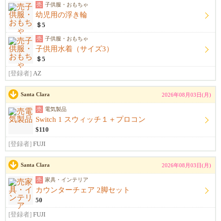
売
子供服・おもちゃ
幼児用の浮き輪
＄5
売
子供服・おもちゃ
子供用水着（サイズ3）
＄5
[登録者]
AZ
Santa Clara
2026年08月03日(月)
売
電気製品
Switch 1 スウィッチ１＋プロコン
$110
[登録者]
FUJI
Santa Clara
2026年08月03日(月)
売
家具・インテリア
カウンターチェア 2脚セット
50
[登録者]
FUJI