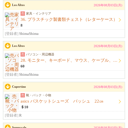
Los Altos
2026年08月03日(月)
売
家具・インテリア
36. プラスチック製書類チェスト（レターケース）
8
[登録者]
ShimaShima
Los Altos
2026年08月03日(月)
売
パソコン・周辺機器
28. モニター、キーボード、マウス、ケーブル、アームレスト一式
60
[登録者]
ShimaShima
Cupertino
2026年08月03日(月)
売
靴・バック・小物
asics バスケットシューズ バッシュ 22㎝
＄10
[登録者]
R
Sunnyvale
2026年08月03日(月)