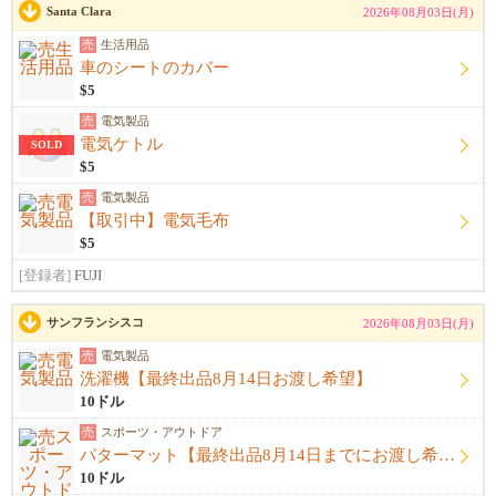
Santa Clara
2026年08月03日(月)
売
生活用品
車のシートのカバー
$5
売
電気製品
電気ケトル
SOLD
$5
売
電気製品
【取引中】電気毛布
$5
[登録者]
FUJI
サンフランシスコ
2026年08月03日(月)
売
電気製品
洗濯機【最終出品8月14日お渡し希望】
10ドル
売
スポーツ・アウトドア
パターマット【最終出品8月14日までにお渡し希望】
10ドル