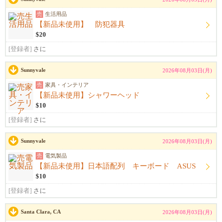
売
生活用品
【新品未使用】 防犯器具
$20
[登録者]
さに
Sunnyvale
2026年08月03日(月)
売
家具・インテリア
【新品未使用】シャワーヘッド
$10
[登録者]
さに
Sunnyvale
2026年08月03日(月)
売
電気製品
【新品未使用】日本語配列 キーボード ASUS
$10
[登録者]
さに
Santa Clara, CA
2026年08月03日(月)