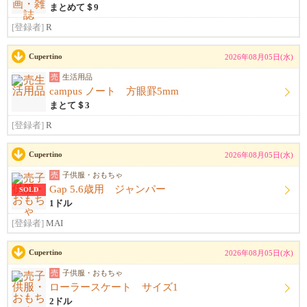
まとめて＄9
[登録者]
R
Cupertino
2026年08月05日(水)
売
生活用品
campus ノート 方眼罫5mm
まとて＄3
[登録者]
R
Cupertino
2026年08月05日(水)
売
子供服・おもちゃ
Gap 5.6歳用 ジャンパー
SOLD
1ドル
[登録者]
MAI
Cupertino
2026年08月05日(水)
売
子供服・おもちゃ
ローラースケート サイズ1
2ドル