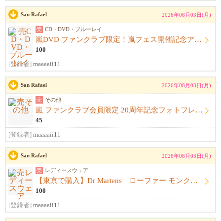
San Rafael
2026年08月03日(月)
売
CD・DVD・ブルーレイ
嵐DVD ファンクラブ限定！嵐フェス開催記念アルバム ウラ嵐マニア CD４枚組
100
[登録者]
maaaaii11
San Rafael
2026年08月03日(月)
売
その他
嵐 ファンクラブ会員限定 20周年記念フォトフレーム
45
[登録者]
maaaaii11
San Rafael
2026年08月03日(月)
売
レディースウェア
【東京で購入】Dr Martens ローファー モンクストラップ 黒 サイズ23.5cm〜24.0cm ドクターマーチン
100
[登録者]
maaaaii11