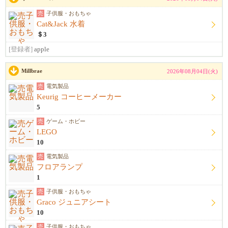
売
子供服・おもちゃ
Cat&Jack 水着
＄3
[登録者]
apple
Millbrae
2026年08月04日(火)
売
電気製品
Keurig コーヒーメーカー
5
売
ゲーム・ホビー
LEGO
10
売
電気製品
フロアランプ
1
売
子供服・おもちゃ
Graco ジュニアシート
10
売
子供服・おもちゃ