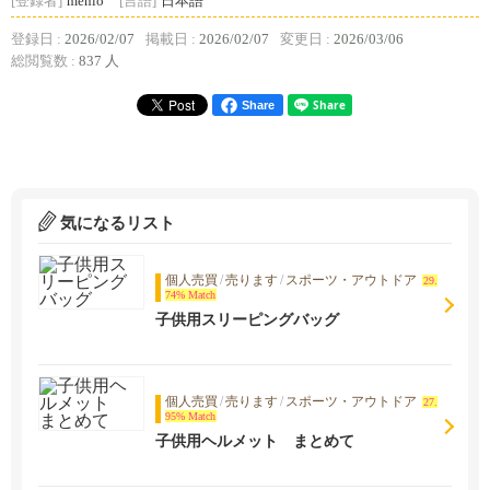
[登録者]
menlo
[言語]
日本語
登録日 :
2026/02/07
掲載日 :
2026/02/07
変更日 :
2026/03/06
総閲覧数 :
837 人
Share
気になるリスト
個人売買
/
売ります
/
スポーツ・アウトドア
29.
74% Match
子供用スリーピングバッグ
個人売買
/
売ります
/
スポーツ・アウトドア
27.
95% Match
子供用ヘルメット まとめて