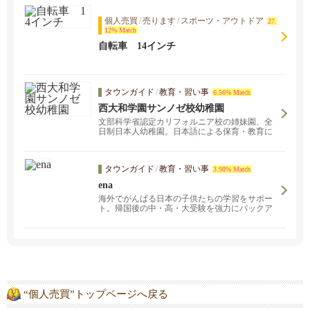
個人売買
/
売ります
/
スポーツ・アウトドア
27.
12% Match
自転車 14インチ
タウンガイド
/
教育・習い事
6.56% Match
西大和学園サンノゼ校幼稚園
文部科学省認定カリフォルニア校の姉妹園、全
日制日本人幼稚園。日本語による保育・教育に
より日本人としての心を育みます。
タウンガイド
/
教育・習い事
3.98% Match
ena
海外でがんばる日本の子供たちの学習をサポー
ト。帰国後の中・高・大受験を強力にバックア
ップします！多くの生徒は日本に帰国後の帰国
子女枠・一般枠受験や編入を目標としており、
そのため通常クラスに加え、小６、中３や大学
受験の学年では受験用のクラスも設置していま
す。一方、現地校の日々の学習をサポートする
ためのクラスも用意しており、特に米国に来て
日が浅い生徒のためのELD対策や、日々の現地
校の授業をフォローアップするための現地校英
“個人売買”トップページへ戻る
語や現地校理系のクラスもあります。また米国
の大学受験を目指す生徒も在籍しており、その