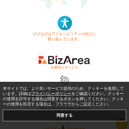
びびなびはアクセシビリティの向上に
取り組んでいます。
- 企業向けサービス -
本サイトでは、より良いサービス提供のため、クッキーを使用して
お問い合わせ
はじめてガイド
よくある質問
います。詳細は
プライバシーポリシー
をご確認ください。クッキー
利用規約
商標・著作権
プライバシーポリシー
の使用を許可する場合は同意するボタンを押してください。クッキ
Copyright © 1999-2026 Vivid Navigation, Inc. All Rights Reserved.
ーの使用を拒否する場合は、ブラウザからご設定ください。
Server US (45) @ Los Angeles Data Center