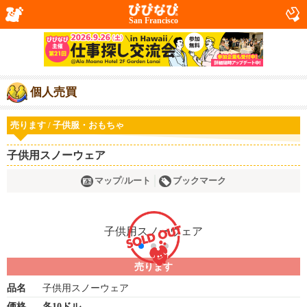
San Francisco
個人売買
売ります / 子供服・おもちゃ
子供用スノーウェア
マップ/ルート
ブックマーク
売ります
品名
子供用スノーウェア
価格
各10ドル