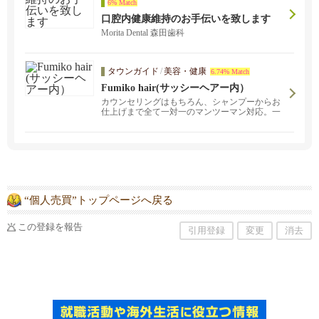
6% Match
口腔内健康維持のお手伝いを致します
Morita Dental 森田歯科
タウンガイド
/
美容・健康
6.74% Match
Fumiko hair(サッシーヘアー内）
カウンセリングはもちろん、シャンプーからお
仕上げまで全て一対一のマンツーマン対応。一
人一人のライフスタイルに合わせた無理のない
スタイルをご提案致します。お気軽にご相談く
ださい。
“個人売買”トップページへ戻る
この登録を報告
引用登録
変更
消去