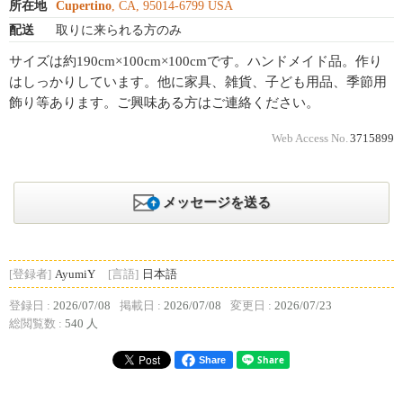
所在地
Cupertino
, CA, 95014-6799 USA
配送
取りに来られる方のみ
サイズは約190cm×100cm×100cmです。ハンドメイド品。作り
はしっかりしています。他に家具、雑貨、子ども用品、季節用
飾り等あります。ご興味ある方はご連絡ください。
Web Access No.
3715899
メッセージを送る
[登録者]
AyumiY
[言語]
日本語
登録日 :
2026/07/08
掲載日 :
2026/07/08
変更日 :
2026/07/23
総閲覧数 :
540 人
Share