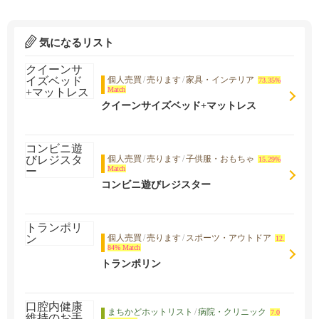
気になるリスト
個人売買
/
売ります
/
家具・インテリア
73.35%
Match
クイーンサイズベッド+マットレス
個人売買
/
売ります
/
子供服・おもちゃ
15.29%
Match
コンビニ遊びレジスター
個人売買
/
売ります
/
スポーツ・アウトドア
12.
84% Match
トランポリン
まちかどホットリスト
/
病院・クリニック
7.0