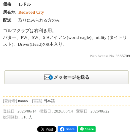
価格
15ドル
所在地
Redwood City
配送
取りに来られる方のみ
ゴルフクラブは右利き用。
パター、PW、SW、6-9アイアン(world eagle)、utility (タイトリ
スト)、Driver(Head)の9本入り。
Web Access No.
3665709
メッセージを送る
[登録者]
naoao
[言語]
日本語
登録日 :
2026/06/14
掲載日 :
2026/06/14
変更日 :
2026/06/22
総閲覧数 :
518 人
Share