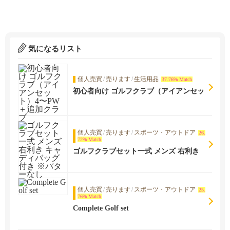
気になるリスト
個人売買
/
売ります
/
生活用品
37.76% Match
初心者向け ゴルフクラブ（アイアンセッ
ト）4〜PW＋追加クラブ
個人売買
/
売ります
/
スポーツ・アウトドア
26.
72% Match
ゴルフクラブセット一式 メンズ 右利き
キャディバッグ付き ※パターなし
個人売買
/
売ります
/
スポーツ・アウトドア
25.
76% Match
Complete Golf set