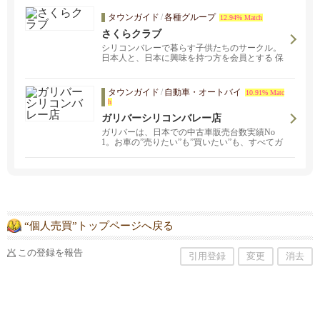
タウンガイド
/
各種グループ
12.94% Match
さくらクラブ
シリコンバレーで暮らす子供たちのサークル。
日本人と、日本に興味を持つ方を会員とする 保
護者と子供のグループです。 主な活動エリアは
サンノゼ、クパチーノ、サニーベール近郊。
タウンガイド
/
自動車・オートバイ
10.91% Matc
h
ガリバーシリコンバレー店
ガリバーは、日本での中古車販売台数実績No
1。お車の”売りたい”も”買いたい”も、すべてガ
リバーで完結！ガリバーの安心、便利なサービ
スを是非ご体験下さい。またZoomを利用したお
車に関するコンサルティングサービスもご提供
しております。
“個人売買”トップページへ戻る
この登録を報告
引用登録
変更
消去