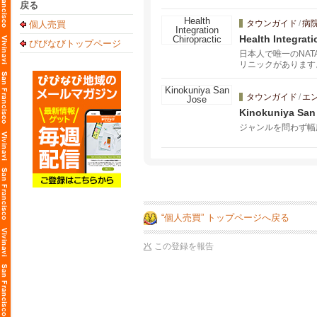
戻る
タウンガイド
/
病
個人売買
Health Integrati
びびなびトップページ
日本人で唯一のNA
リニックがあります
悩まされている方か
タウンガイド
/
エ
Kinokuniya San
ジャンルを問わず幅
“個人売買” トップページへ戻る
この登録を報告