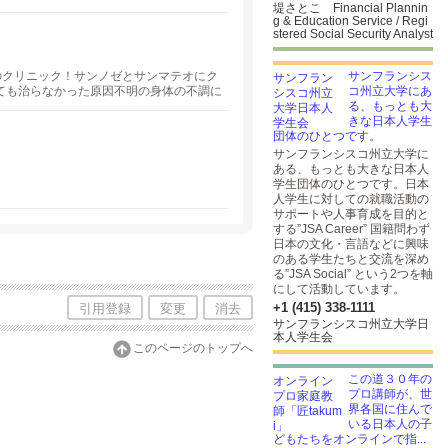
堤さとこ Financial Plannin
g & Education Service / Regi
stered Social Security Analyst
ーのクリニック！サンノゼとサンマテオにク
サンフランシス
ても治らなかった原因不明の身体の不調に
コ州立大学にあ
る、もっとも大
きな日本人学生
団体のひとつです。
サンフランシスコ州立大学に
ある、もっとも大きな日本人
学生団体のひとつです。日本
人学生に対しての就職活動の
サポートや人事育成を目的と
する”JSA Career” 国籍問わず
日本の文化・言語などに興味
のある学生たちと交流を深め
る”JSA Social” という2つを軸
にして活動しています。
+1 (415) 338-1111
引用登録
変更
消去
サンフランシスコ州立大学日
本人学生会
このページのトップへ
この道３０年の
プロ講師が、世
界各国に住んで
いる日本人の子
どもたちをオンラインで指...