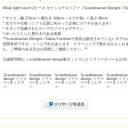
Mirak light couch 2ピース セクショナルソファ（Scandinavian Designs /
* サイズ：幅 274cm × 奥行き 168cm（カウチ側）× 高さ 86cm
* 右カウチ仕様（ソファ正面に向かって左側にカウチがあります）
* モダンで洗練されたロープロファイルデザイン
* ゆったりとした奥行きのある座面
**Scandinavian Designs / Dania Furnitureで現在は販売されていない
状態良好ですが、シミと汚れがあります。クリーニングで取れるかもしれ
ん。ご興味のある方はお気軽にご連絡ください。**
元値$250同じくscandinavian design製オットマンとソファーカバーもお