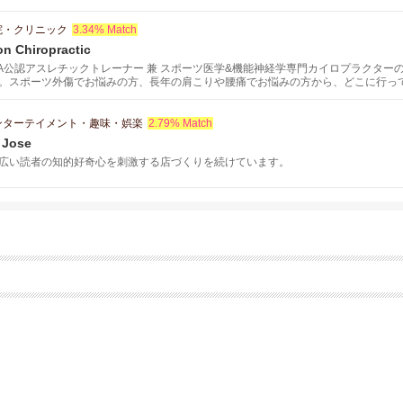
院・クリニック
3.34% Match
on Chiropractic
TA公認アスレチックトレーナー 兼 スポーツ医学&機能神経学専門カイロプラクタ
。スポーツ外傷でお悩みの方、長年の肩こりや腰痛でお悩みの方から、どこに行っ
ら、アスレチックパフォーマンスの向上を目指している方は是非ご連絡ください。
ンターテイメント・趣味・娯楽
2.79% Match
 Jose
広い読者の知的好奇心を刺激する店づくりを続けています。