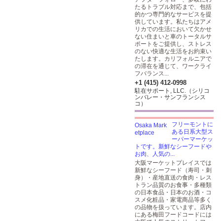
たるトラブル対応まで、包括
的かつ専門的なサービスを提
供しています。私たちはアメ
リカでの生活において欠かせ
ない住まいと車のトータルサ
ポートをご提供し、ストレス
のない快適な生活をお約束い
たします。カリフォルニアで
の滞在を通じて、ワークライ
フバランス...
+1 (415) 412-0998
駐在サポート, LLC.（シリコ
ンバレー・サンフランシス
コ）
フリーモントに
ある日系大型ス
ーパーマーケッ
トです。新鮮なシーフードや
お肉、人気の...
大阪マーケットプレイスでは
新鮮なシーフード（寿司・刺
身）・産地直送の食肉・レス
トラン品質のお食事・多種類
の日本食品・日本のお酒・コ
スメ化粧品・家電商品等多く
の品物を扱っています。店内
にある梅田フードコードには