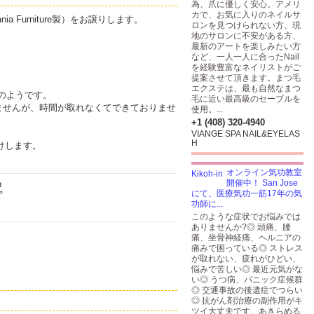
為、爪に優しく安心。アメリ
カで、お気に入りのネイルサ
 Dania Furniture製）をお譲りします。
ロンを見つけられない方、現
地のサロンに不安がある方、
最新のアートを楽しみたい方
など、一人一人に合ったNail
を経験豊富なネイリストがご
提案させて頂きます。まつ毛
エクステは、最も自然なまつ
モデルのようです。
毛に近い最高級のセーブルを
ませんが、時間が取れなくてできておりませ
使用。...
+1 (408) 320-4940
VIANGE SPA NAIL&EYELAS
H
付けします。
オンライン気功教室
開催中！ San Jose
にて、医療気功一筋17年の気
功師に...
このような症状でお悩みでは
ありませんか?◎ 頭痛、腰
痛、坐骨神経痛、ヘルニアの
痛みで困っている◎ ストレス
が取れない、疲れがひどい、
悩みで苦しい◎ 最近元気がな
い◎ うつ病、パニック症候群
◎ 交通事故の後遺症でつらい
◎ 抗がん剤治療の副作用がキ
ツイ大丈夫です、あきらめる