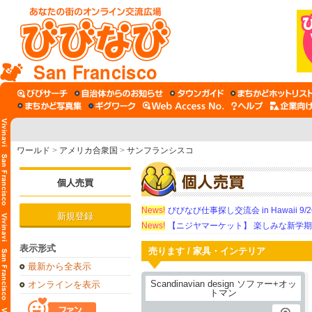
San Francisco
ワールド
>
アメリカ合衆国
>
サンフランシスコ
個人売買
News!
びびなび仕事探し交流会 in Hawaii 9/26（
新規登録
News!
【ニジヤマーケット】 楽しみな新学
表示形式
売ります / 家具・インテリア
最新から全表示
オンラインを表示