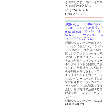
を追求します。現在ベイエリ
アではTOKYO, NY,...
+1 (925) 361-5376
HAIR VIANGE
1990年に設立
された経済シリ
コンバレーは、
サンフランシス
コ ・ ベイエリアでビ...
経済シリコンバレーはイノベ
ーションの聖地“シリコンバレ
ー”を拠点に、25年以上もの
間サンフランシスコベイエリ
アのビジネスプロフェッショ
ナルを対象としたネットワー
キングイベントを開催してき
ました。年間延べ700人以上
の参加者を集めるネットワー
キングイベントを通じて、シ
リコンバレーのみならず世界
で注目されているその時のホ
ットなビジネスの話題を取り
上げ、その分野で活躍する専
門家を招いてのディスカッシ
ョン...
経済シリコンバレー（Keizai
Silicon Valley）