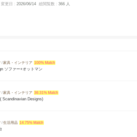
変更日 :
2026/06/14
総閲覧数 :
366 人
す
/
家具・インテリア
100% Match
design ソファー+オットマン
す
/
家具・インテリア
36.31% Match
 ( Scandinavian Designs)
す
/
生活用品
14.75% Match
台