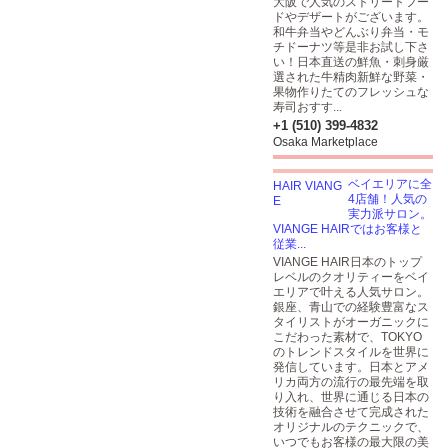
大阪で人気のストリートフー
ドやデザートがございます。
和牛弁当やどんぶり弁当・モ
チドーナツ等是非お試し下さ
い！日本直送の鮮魚・刺身厳
選された牛精肉新鮮な野菜・
果物作りたてのフレッシュな
寿司おすす...
+1 (510) 399-4832
Osaka Marketplace
ベイエリアに全
4店舗！人気の
実力派サロン。
VIANGE HAIRではお客様と
従業...
VIANGE HAIR日本のトップ
レベルのクオリティーをベイ
エリアで叶える人気サロン。
銀座、青山での経験豊富なス
タイリストがオーガニックに
こだわった素材で、TOKYO
のトレンドスタイルを世界に
発信しています。日本とアメ
リカ両方の流行の最先端を取
り入れ、世界に通じる日本の
技術を融合させて完成された
オリジナルのテクニックで、
いつでもお客様の最大限の美