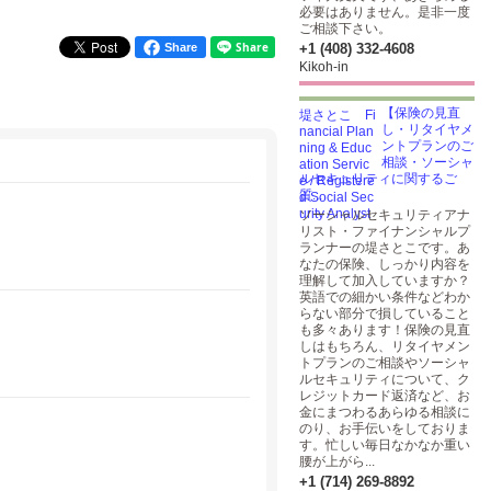
必要はありません。是非一度
ご相談下さい。
Share
+1 (408) 332-4608
Kikoh-in
【保険の見直
し・リタイヤメ
ントプランのご
相談・ソーシャ
ルセキュリティに関するご
質...
ソーシャルセキュリティアナ
リスト・ファイナンシャルプ
ランナーの堤さとこです。あ
なたの保険、しっかり内容を
理解して加入していますか？
英語での細かい条件などわか
らない部分で損していること
も多々あります！保険の見直
しはもちろん、リタイヤメン
トプランのご相談やソーシャ
ルセキュリティについて、ク
レジットカード返済など、お
金にまつわるあらゆる相談に
のり、お手伝いをしておりま
す。忙しい毎日なかなか重い
腰が上がら...
+1 (714) 269-8892