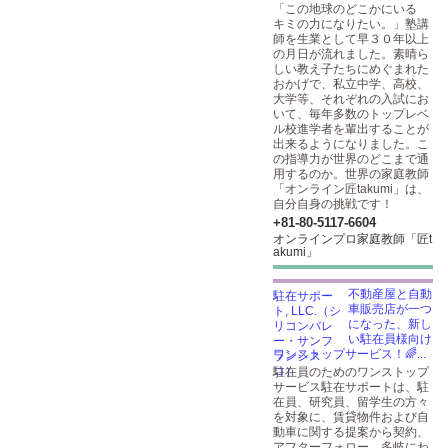
「この地球のどこかにいる
キミの力になりたい。」塾講
師を生業として早３０年以上
の月日が流れました。素晴ら
しい教え子たちにめぐまれた
おかげで、私立中学、高校、
大学等、それぞれの入試にお
いて、毎年多数のトップレベ
ル校進学者を輩出することが
出来るようになりました。こ
の指導力が世界のどこまで通
用するのか。世界の家庭教師
「オンライン匠takumi」は、
自分自身の挑戦です！
+81-80-5117-6604
オンラインプロ家庭教師「匠t
akumi」
不動産屋と自動
車販売店が一つ
になった、新し
い駐在員様向け
ワンストップサービス！🌈...
駐在員のためのワンストップ
サービス駐在サポートは、駐
在員、研究員、留学生の方々
を対象に、賃貸物件および自
動車に関する提案から契約、
アフターフォロー、多岐にわ