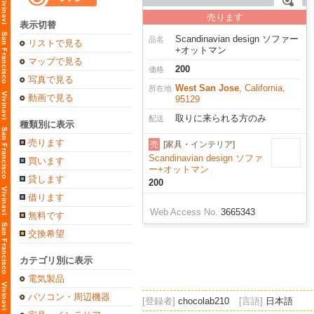
売ります
表示切替
Scandinavian design ソファー
品名
リストで見る
+オットマン
マップで見る
200
価格
写真で見る
West San Jose
, California,
所在地
動画で見る
95129
取りに来られる方のみ
配送
種類別に表示
売ります
売
[家具・インテリア]
Scandinavian design ソファ
買います
ー+オットマン
貸します
200
借ります
Web Access No.
3665343
無料です
交換希望
カテゴリ別に表示
電気製品
パソコン・周辺機器
[登録者]
chocolab210
[言語]
日本語