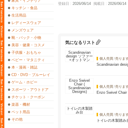
家具・インテリア
登録日 :
2026/06/14
掲載日 :
2026/06/14
キッチン・食品
生活用品
レディースウェア
メンズウェア
靴・バック・小物
気になるリスト
美容・健康・コスメ
子供服・おもちゃ
個人売買
/
売りま
ベビー・マタニティ
Scandinavian 
本・漫画・雑誌
CD・DVD・ブルーレイ
ゲーム・ホビー
個人売買
/
売りま
スポーツ・アウトドア
Enzo Swivel Chair
チケット・クーポン
楽器・機材
ペット用品
個人売買
/
売りま
その他
トイレの木製踏み