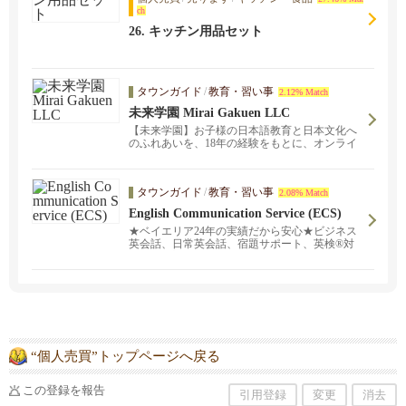
ch
26. キッチン用品セット
タウンガイド
/
教育・習い事
2.12% Match
未来学園 Mirai Gakuen LLC
【未来学園】お子様の日本語教育と日本文化へ
のふれあいを、18年の経験をもとに、オンライ
ンで実施中！お子様の日本語のレベルに合わせ
ての参加が可能です。現在オンライン授業、無
料体験を実施中!
タウンガイド
/
教育・習い事
2.08% Match
English Communication Service (ECS)
★ベイエリア24年の実績だから安心★ビジネス
英会話、日常英会話、宿題サポート、英検®対
策など。対面レッスンとオンラインレッスンを
ご提供中！日本語でお気軽にお問い合わせくだ
さい。頼れる日本人スタッフ、そして経験豊富
な講師陣がご希望に沿ったスタディプランを完
全カスタマイズし、プロフェッショナルなサー
ビスをご提供致します。スケジュールや学習目
的に合わせて、あなたにピッタリの講師をご紹
介します。
“個人売買”トップページへ戻る
この登録を報告
引用登録
変更
消去