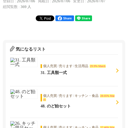
登録日 :
2026/07/06
掲載日 :
2026/07/06
変更日 :
2026/07/07
総閲覧数 :
369 人
Share
気になるリスト
個人売買
/
売ります
/
生活用品
29.9% Match
31. 工具類一式
個人売買
/
売ります
/
キッチン・食品
28.05% Mat
ch
48. のど飴セット
個人売買
/
売ります
/
キッチン・食品
27.46% Mat