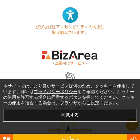
びびなびはアクセシビリティの向上に
取り組んでいます。
- 企業向けサービス -
本サイトでは、より良いサービス提供のため、クッキーを使用して
お問い合わせ
はじめてガイド
よくある質問
います。詳細は
プライバシーポリシー
をご確認ください。クッキー
利用規約
商標・著作権
プライバシーポリシー
の使用を許可する場合は同意するボタンを押してください。クッキ
Copyright © 1999-2026 Vivid Navigation, Inc. All Rights Reserved.
ーの使用を拒否する場合は、ブラウザからご設定ください。
Server US (75) @ Los Angeles Data Center