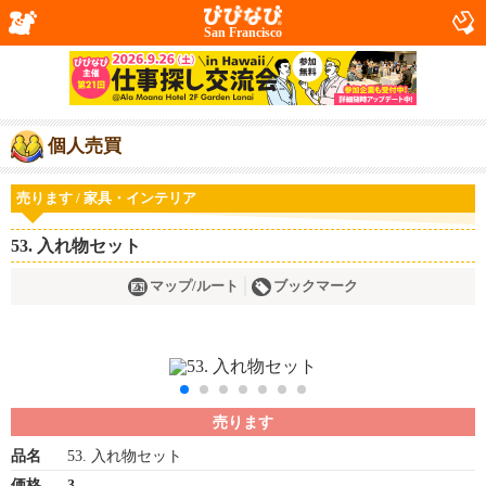
San Francisco
個人売買
売ります / 家具・インテリア
53. 入れ物セット
マップ/ルート
ブックマーク
売ります
品名
53. 入れ物セット
価格
3