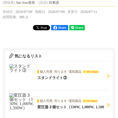
[登録者]
San Jose在住
[言語]
日本語
登録日 :
2026/07/09
掲載日 :
2026/07/09
変更日 :
2026/07/11
総閲覧数 :
389 人
Share
気になるリスト
個人売買
/
売ります
/
電気製品
27.93% Match
スタンドライト③
個人売買
/
売ります
/
電気製品
25.7% Match
変圧器３個セット（330W, 1,000W, 1,500
W）