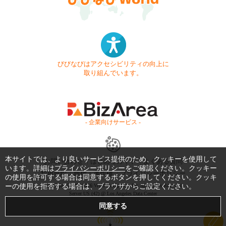
びびなびはアクセシビリティの向上に
取り組んでいます。
- 企業向けサービス -
本サイトでは、より良いサービス提供のため、クッキーを使用して
お問い合わせ
はじめてガイド
よくある質問
います。詳細は
プライバシーポリシー
をご確認ください。クッキー
利用規約
商標・著作権
プライバシーポリシー
の使用を許可する場合は同意するボタンを押してください。クッキ
ーの使用を拒否する場合は、ブラウザからご設定ください。
Copyright © 1999-2026 Vivid Navigation, Inc. All Rights Reserved.
Server US (42) @ Los Angeles Data Center