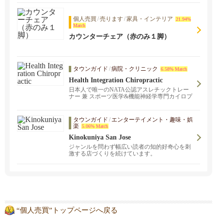
個人売買
/
売ります
/
家具・インテリア
21.94%
Match
カウンターチェア（赤のみ１脚）
タウンガイド
/
病院・クリニック
6.58% Match
Health Integration Chiropractic
日本人で唯一のNATA公認アスレチックトレー
ナー 兼 スポーツ医学&機能神経学専門カイロプ
ラクターのクリニック！サンノゼとサンマテオ
にクリニックがあります。スポーツ外傷でお悩
みの方、長年の肩こりや腰痛でお悩みの方か
タウンガイド
/
エンターテイメント・趣味・娯
ら、どこに行っても治らなかった原因不明の身
楽
5.06% Match
体の不調に悩まされている方から、アスレチッ
Kinokuniya San Jose
クパフォーマンスの向上を目指している方は是
非ご連絡ください。
ジャンルを問わず幅広い読者の知的好奇心を刺
激する店づくりを続けています。
“個人売買”トップページへ戻る