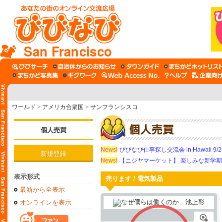
San Francisco
ワールド
>
アメリカ合衆国
>
サンフランシスコ
個人売買
News!
びびなび仕事探し交流会 in Hawaii 9/26（
新規登録
News!
【ニジヤマーケット】 楽しみな新学
表示形式
売ります / 電気製品
最新から全表示
オンラインを表示