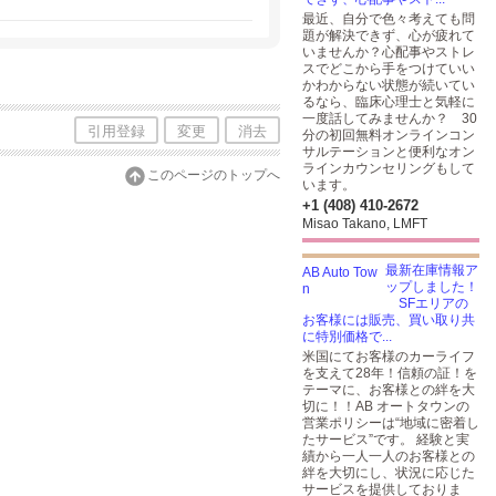
最近、自分で色々考えても問
題が解決できず、心が疲れて
いませんか？心配事やストレ
スでどこから手をつけていい
かわからない状態が続いてい
るなら、臨床心理士と気軽に
一度話してみませんか？ 30
引用登録
変更
消去
分の初回無料オンラインコン
サルテーションと便利なオン
ラインカウンセリングもして
このページのトップへ
います。
+1 (408) 410-2672
Misao Takano, LMFT
最新在庫情報ア
ップしました！
SFエリアの
お客様には販売、買い取り共
に特別価格で...
米国にてお客様のカーライフ
を支えて28年！信頼の証！を
テーマに、お客様との絆を大
切に！！AB オートタウンの
営業ポリシーは“地域に密着し
たサービス”です。 経験と実
績から一人一人のお客様との
絆を大切にし、状況に応じた
サービスを提供しておりま