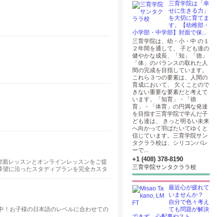
三育学院は「幸
せに生きる力」
を大切に育てま
す。【幼稚部・
小学部・中学部】対面で保...
三育学院は、幼・小・中 の１
２年間を通して、 子ども達の
健やかな成長、「知」「徳」
「体」のバランスの取れた人
間の完成を目指しています。
これら３つの要素は、人間の
育成において、 欠くことので
きない重要な要素だと考えて
います。「知育」・「徳
育」・「体育」の円満な発達
を目指す三育学院で学んだ子
ども達は、 きっと明るい未来
へ向かって羽ばたいてゆくと
信じています。三育学院サン
タクララ校は、シリコンバレ
ーで...
+1 (408) 378-8190
対面レッスンとオンラインレッスンをご提
三育学院サンタクララ校
希望に沿ったスタディプランを完全カスタ
なたにピッタリの講師をご紹介します。
最近心が疲れて
いませんか？
自分で色々考え
中！お子様の日本語のレベルに合わせての
ても問題が解決
できず、心配事やスト...