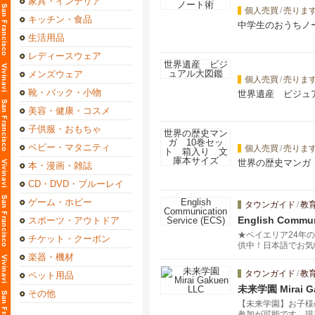
家具・インテリア
個人売買
/
売りま
キッチン・食品
中学生のおうちノ
生活用品
レディースウェア
メンズウェア
個人売買
/
売りま
靴・バック・小物
世界遺産 ビジュ
美容・健康・コスメ
子供服・おもちゃ
ベビー・マタニティ
個人売買
/
売りま
世界の歴史マンガ
本・漫画・雑誌
CD・DVD・ブルーレイ
ゲーム・ホビー
タウンガイド
/
教
English Commun
スポーツ・アウトドア
★ベイエリア24年
チケット・クーポン
供中！日本語でお気
マイズし、プロフェ
楽器・機材
タウンガイド
/
教
ペット用品
未来学園 Mirai G
その他
【未来学園】お子様
参加が可能です。現