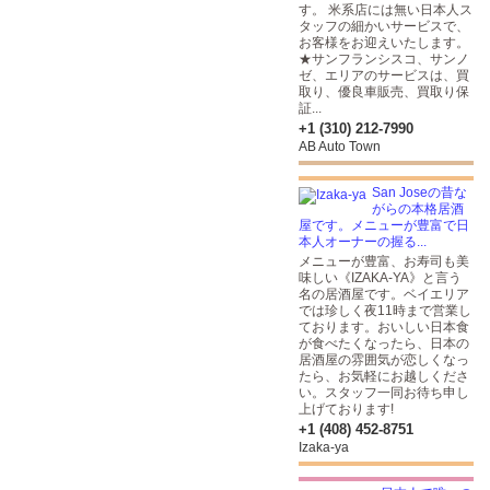
す。 米系店には無い日本人ス
タッフの細かいサービスで、
お客様をお迎えいたします。
★サンフランシスコ、サンノ
ゼ、エリアのサービスは、買
取り、優良車販売、買取り保
証...
+1 (310) 212-7990
AB Auto Town
San Joseの昔な
がらの本格居酒
屋です。メニューが豊富で日
本人オーナーの握る...
メニューが豊富、お寿司も美
味しい《IZAKA-YA》と言う
名の居酒屋です。ベイエリア
では珍しく夜11時まで営業し
ております。おいしい日本食
が食べたくなったら、日本の
居酒屋の雰囲気が恋しくなっ
たら、お気軽にお越しくださ
い。スタッフ一同お待ち申し
上げております!
+1 (408) 452-8751
Izaka-ya