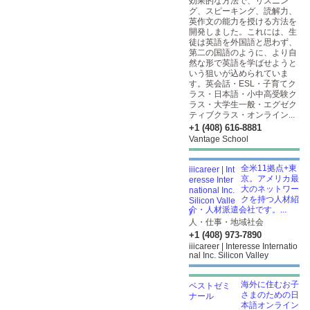
効果的な方法で、リスニン
グ、スピーキング、読解力、
英作文の能力を授ける方法を
開発しました。これには、生
徒は英語を外国語と思わず、
第二の国語のように、より自
然な形で英語を学ばせようと
いう狙いが込められていま
す。英会話・ESL・子育てク
ラス・日本語・小中高受験ク
ラス・大学生一般・エグゼク
ティブクラス・オンライン...
+1 (408) 616-8881
Vantage School
全米11拠点+東
京。アメリカ最
大のネットワー
クを持つ人材紹
介・人材派遣会社です。...
人・仕事・地域社会
+1 (408) 973-7890
iiicareer | Interesse Internatio
nal Inc. Silicon Valley
海外に住むお子
さまのための日
本語オンライン