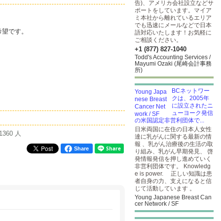
告)、アメリカ会社設立などサ
ポートをしています。マイア
ミ本社から離れているエリア
でも迅速にメールなどで日本
希望です。
語対応いたします！お気軽に
ご相談ください。
+1 (877) 827-1040
Todd's Accounting Services /
Mayumi Ozaki (尾崎会計事務
所)
BCネットワー
クは、2005年
に設立されたニ
ューヨーク発信
の米国認定非営利団体で...
日米両国に在住の日本人女性
1360 人
達に乳がんに関する最新の情
報 、乳がん治療後の生活の取
Share
り組み、乳がん早期発見、 啓
発情報発信を押し進めていく
非営利団体です。 Knowledg
e is power. 正しい知識は患
者自身の力、支えになると信
じて活動しています 。
Young Japanese Breast Can
cer Network / SF