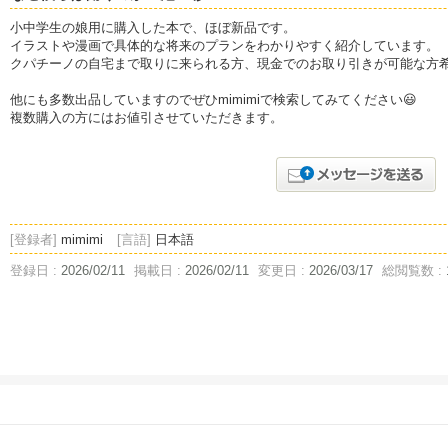
小中学生の娘用に購入した本で、ほぼ新品です。
イラストや漫画で具体的な将来のプランをわかりやすく紹介しています。
クパチーノの自宅まで取りに来られる方、現金でのお取り引きが可能な方
他にも多数出品していますのでぜひmimimiで検索してみてください😃
複数購入の方にはお値引させていただきます。
[登録者]
mimimi
[言語]
日本語
登録日 :
2026/02/11
掲載日 :
2026/02/11
変更日 :
2026/03/17
総閲覧数 :