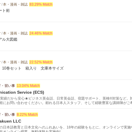
す
/
本・漫画・雑誌
83.29% Match
ート術
す
/
本・漫画・雑誌
24.46% Match
アル大図鑑
す
/
本・漫画・雑誌
22.52% Match
 10巻セット 箱入り 文庫本サイズ
育・習い事
13.04% Match
ication Service (ECS)
の実績だから安心★ビジネス英会話、日常英会話、宿題サポート、英検®対策など。
軽にお問い合わせください。頼れる日本人スタッフ、そして経験豊富な講師陣がご
ッショナルなサービスをご提供致します。スケジュールや学習目的に合わせて、あ
育・習い事
8.22% Match
akuen LLC
の日本語教育と日本文化へのふれあいを、18年の経験をもとに、オンラインで実施
在オンライン授業、無料体験を実施中!