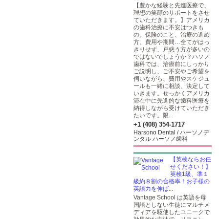
【豊かな経験と先進医療で、
理想の笑顔のサポートをさせ
ていただきます。】アメリカ
の歯科治療に不安はつきも
の。保険のこと、治療の進め
方、費用や期間…全てがはっ
きりせず、戸惑う方が多いの
ではないでしょうか？ハソノ
歯科では、治療前にしっかり
ご説明し、ご不安やご希望を
伺いながら、費用やスケジュ
ールも一緒に相談、決定して
いきます。せっかくアメリカ
滞在中に先進的な歯科医療を
納得しながら受けていただき
たいです。限...
+1 (408) 354-1717
Harsono Dental / ハーソノデ
ンタル ハーソノ歯科
【英検ならお任
せください！】
英検1級、準１
級約８割の合格率！お子様の
英語力を伸ば...
Vantage School は英語を母
国語としない生徒にマルチメ
ディアを駆使したユニークで