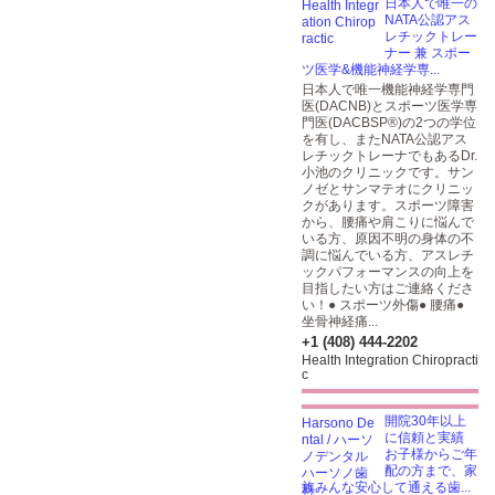
日本人で唯一の
NATA公認アス
レチックトレー
ナー 兼 スポー
ツ医学&機能神経学専...
日本人で唯一機能神経学専門
医(DACNB)とスポーツ医学専
門医(DACBSP®)の2つの学位
を有し、またNATA公認アス
レチックトレーナでもあるDr.
小池のクリニックです。サン
ノゼとサンマテオにクリニッ
クがあります。スポーツ障害
から、腰痛や肩こりに悩んで
いる方、原因不明の身体の不
調に悩んでいる方、アスレチ
ックパフォーマンスの向上を
目指したい方はご連絡くださ
い！● スポーツ外傷● 腰痛●
坐骨神経痛...
+1 (408) 444-2202
Health Integration Chiropracti
c
開院30年以上
に信頼と実績
お子様からご年
配の方まで、家
族みんな安心して通える歯...