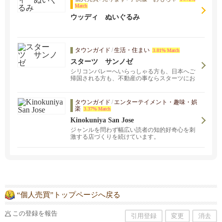
Match
ウッディ ぬいぐるみ
タウンガイド
/
生活・住まい
3.81% Match
スターツ サンノゼ
シリコンバレーへいらっしゃる方も、日本へご
帰国される方も、不動産の事ならスターツにお
任せください！
タウンガイド
/
エンターテイメント・趣味・娯
楽
3.37% Match
Kinokuniya San Jose
ジャンルを問わず幅広い読者の知的好奇心を刺
激する店づくりを続けています。
“個人売買”トップページへ戻る
この登録を報告
引用登録
変更
消去