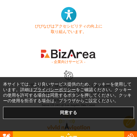
びびなびはアクセシビリティの向上に
取り組んでいます。
- 企業向けサービス -
本サイトでは、より良いサービス提供のため、クッキーを使用して
お問い合わせ
はじめてガイド
よくある質問
います。詳細は
プライバシーポリシー
をご確認ください。クッキー
利用規約
商標・著作権
プライバシーポリシー
の使用を許可する場合は同意するボタンを押してください。クッキ
Copyright © 1999-2026 Vivid Navigation, Inc. All Rights Reserved.
ーの使用を拒否する場合は、ブラウザからご設定ください。
Server US (42) @ Los Angeles Data Center