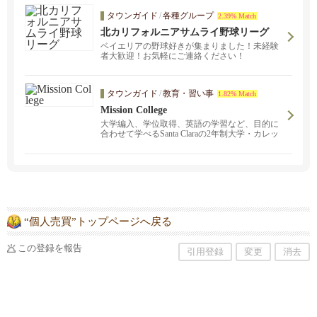
タウンガイド
/
各種グループ
2.39% Match
北カリフォルニアサムライ野球リーグ
ベイエリアの野球好きが集まりました！未経験
者大歓迎！お気軽にご連絡ください！
タウンガイド
/
教育・習い事
1.82% Match
Mission College
大学編入、学位取得、英語の学習など、目的に
合わせて学べるSanta Claraの2年制大学・カレッ
ジです。安心の日本人アドバイザー常駐。無料
で受けれるESLクラスも！ホスピタリティ、グ
ラフィックデザイン、コンピューターサイエン
ス等様々なクラス、看護師、保育士などのサー
ティフィケート（認定書）が取得できるコース
など。
“個人売買”トップページへ戻る
この登録を報告
引用登録
変更
消去