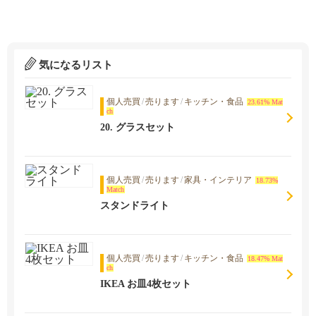
気になるリスト
個人売買
/
売ります
/
キッチン・食品
23.61% Mat
ch
20. グラスセット
個人売買
/
売ります
/
家具・インテリア
18.73%
Match
スタンドライト
個人売買
/
売ります
/
キッチン・食品
18.47% Mat
ch
IKEA お皿4枚セット