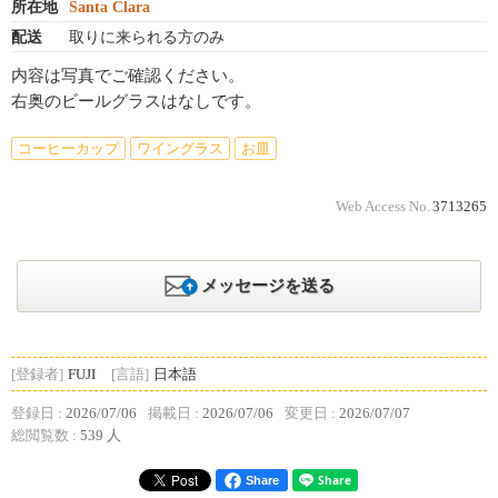
所在地
Santa Clara
配送
取りに来られる方のみ
内容は写真でご確認ください。
右奥のビールグラスはなしです。
コーヒーカップ
ワイングラス
お皿
Web Access No.
3713265
メッセージを送る
[登録者]
FUJI
[言語]
日本語
登録日 :
2026/07/06
掲載日 :
2026/07/06
変更日 :
2026/07/07
総閲覧数 :
539 人
Share