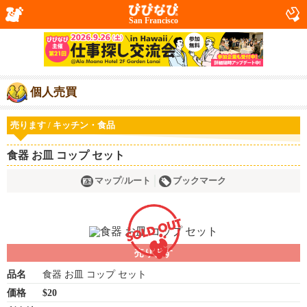
San Francisco
個人売買
売ります / キッチン・食品
食器 お皿 コップ セット
マップ/ルート
ブックマーク
売ります
品名
食器 お皿 コップ セット
価格
$20