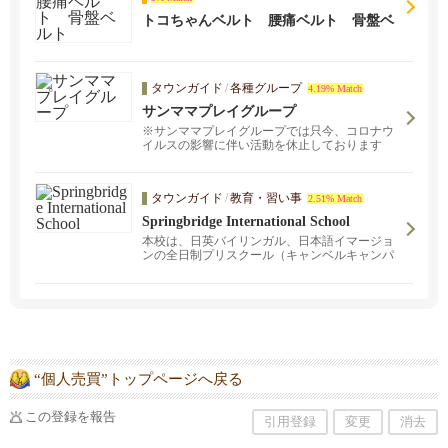
トコちゃんベルト 腰痛ベルト 骨盤ベ
ルト
タウンガイド
/
各種グループ
4.19% Match
サンママプレイグループ
※サンママプレイグループでは只今、コロナウ
イルスの影響に伴い活動を休止しております
タウンガイド
/
教育・習い事
2.51% Match
Springbridge International School
本校は、日英バイリンガル、日本語イマージョ
ンの全日制プリスクール（キャンベルキャンパ
ス）、小学校、中学校（サンノゼキャンパス）
です。子供たちに算数（日本語／英語）や国語
（日本語／英語）、理科のしっかりとした基礎
力をつけます。
“個人売買”トップページへ戻る
この登録を報告
引用登録
変更
消去