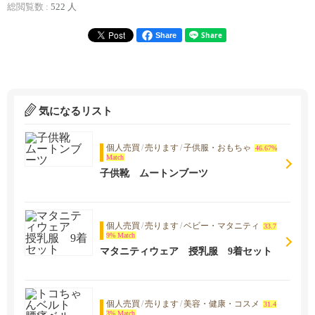
総閲覧数 :
522 人
Share
気になるリスト
個人売買
/
売ります
/
子供服・おもちゃ
46.67%
Match
子供靴 ムートンブーツ
個人売買
/
売ります
/
ベビー・マタニティ
33.7
9% Match
マタニティウェア 授乳服 9着セット
個人売買
/
売ります
/
美容・健康・コスメ
31.4
3% Match