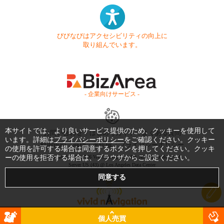
びびなびはアクセシビリティの向上に
取り組んでいます。
- 企業向けサービス -
本サイトでは、より良いサービス提供のため、クッキーを使用して
お問い合わせ
はじめてガイド
よくある質問
います。詳細は
プライバシーポリシー
をご確認ください。クッキー
利用規約
商標・著作権
プライバシーポリシー
の使用を許可する場合は同意するボタンを押してください。クッキ
Copyright © 1999-2026 Vivid Navigation, Inc. All Rights Reserved.
ーの使用を拒否する場合は、ブラウザからご設定ください。
Server US (43) @ Los Angeles Data Center
個人売買