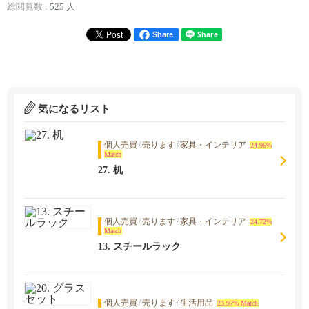
総閲覧数 :
525 人
Share
気になるリスト
個人売買
/
売ります
/
家具・インテリア
24.96%
Match
27. 机
個人売買
/
売ります
/
家具・インテリア
24.72%
Match
13. スチールラック
個人売買
/
売ります
/
生活用品
23.97% Match