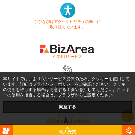
びびなびはアクセシビリティの向上に
取り組んでいます。
- 企業向けサービス -
本サイトでは、より良いサービス提供のため、クッキーを使用して
お問い合わせ
はじめてガイド
よくある質問
います。詳細は
プライバシーポリシー
をご確認ください。クッキー
利用規約
商標・著作権
プライバシーポリシー
の使用を許可する場合は同意するボタンを押してください。クッキ
Copyright © 1999-2026 Vivid Navigation, Inc. All Rights Reserved.
ーの使用を拒否する場合は、ブラウザからご設定ください。
Server US (43) @ Los Angeles Data Center
個人売買