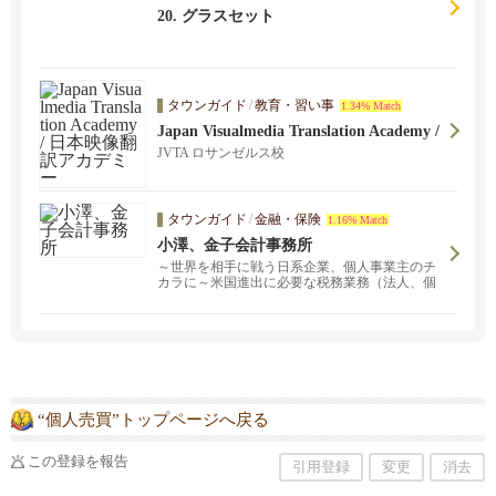
20. グラスセット
タウンガイド
/
教育・習い事
1.34% Match
Japan Visualmedia Translation Academy /
日本映像翻訳アカデミー
JVTA ロサンゼルス校
タウンガイド
/
金融・保険
1.16% Match
小澤、金子会計事務所
～世界を相手に戦う日系企業、個人事業主のチ
カラに～米国進出に必要な税務業務（法人、個
人）、記帳代行、会計監査、レビュー、その他
会計、税務コンサルティングに強みをもつ日系
会計事務所です。会計記帳、ペイロールアウト
ソースや各種税務申告書（法人、個人）の作成
なども含め、皆様のニーズにあった小回りの利
くサービスを提供しております。経験豊富なス
タッフが複雑なケースにも対応いたします。ぜ
ひお気軽にお問い合わせください。
“個人売買”トップページへ戻る
この登録を報告
引用登録
変更
消去